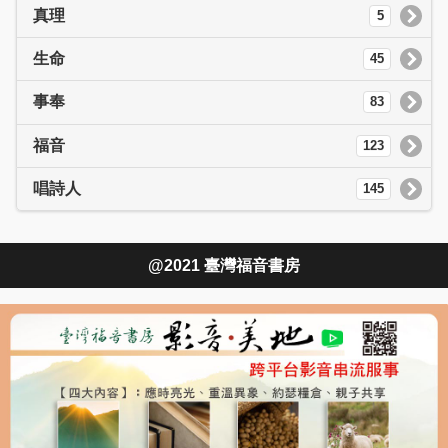
真理
5
生命
45
事奉
83
福音
123
唱詩人
145
@2021 臺灣福音書房