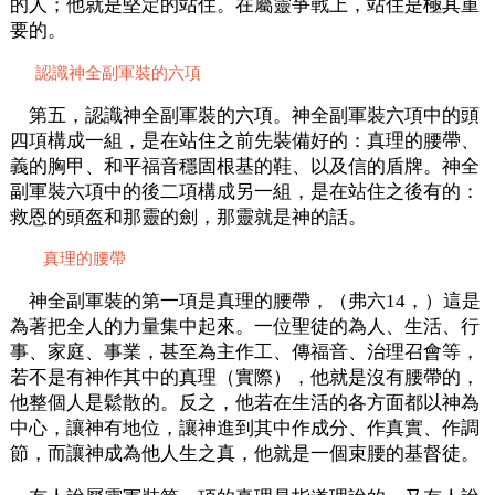
的人；他就是堅定的站住。在屬靈爭戰上，站住是極其重
要的。
認識神全副軍裝的六項
第五，認識神全副軍裝的六項。神全副軍裝六項中的頭
四項構成一組，是在站住之前先裝備好的：真理的腰帶、
義的胸甲、和平福音穩固根基的鞋、以及信的盾牌。神全
副軍裝六項中的後二項構成另一組，是在站住之後有的：
救恩的頭盔和那靈的劍，那靈就是神的話。
真理的腰帶
神全副軍裝的第一項是真理的腰帶，（弗六14，）這是
為著把全人的力量集中起來。一位聖徒的為人、生活、行
事、家庭、事業，甚至為主作工、傳福音、治理召會等，
若不是有神作其中的真理（實際），他就是沒有腰帶的，
他整個人是鬆散的。反之，他若在生活的各方面都以神為
中心，讓神有地位，讓神進到其中作成分、作真實、作調
節，而讓神成為他人生之真，他就是一個束腰的基督徒。