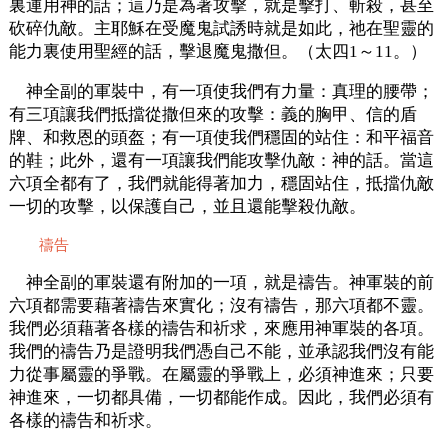
裏運用神的話；這乃是為著攻擊，就是擊打、斬殺，甚至
砍碎仇敵。主耶穌在受魔鬼試誘時就是如此，祂在聖靈的
能力裏使用聖經的話，擊退魔鬼撒但。（太四1～11。）
神全副的軍裝中，有一項使我們有力量：真理的腰帶；
有三項讓我們抵擋從撒但來的攻擊：義的胸甲、信的盾
牌、和救恩的頭盔；有一項使我們穩固的站住：和平福音
的鞋；此外，還有一項讓我們能攻擊仇敵：神的話。當這
六項全都有了，我們就能得著加力，穩固站住，抵擋仇敵
一切的攻擊，以保護自己，並且還能擊殺仇敵。
禱告
神全副的軍裝還有附加的一項，就是禱告。神軍裝的前
六項都需要藉著禱告來實化；沒有禱告，那六項都不靈。
我們必須藉著各樣的禱告和祈求，來應用神軍裝的各項。
我們的禱告乃是證明我們憑自己不能，並承認我們沒有能
力從事屬靈的爭戰。在屬靈的爭戰上，必須神進來；只要
神進來，一切都具備，一切都能作成。因此，我們必須有
各樣的禱告和祈求。