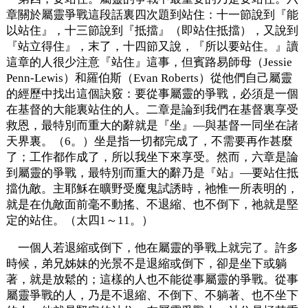
章關於屬靈爭戰這段話裏四次題到站住：十一節說到『能
以站住』，十三節說到『抵擋』（即站住抵擋），又說到
『站立得住』，末了，十四節又說，『所以要站住。』讀
這章的人很少注意『站住』這事，但賓路易師母（Jessie
Penn-Lewis）和羅伯斯（Evan Roberts）從他們自己屬靈
的經歷中找出這個訣竅：要從事屬靈的爭戰，必須是一個
在基督的大能裏站住的人。二章是論到我們在基督裏享受
救恩，最特別而重大的辭就是『坐』—與基督一同坐在諸
天界裏。（6。）坐是指一切都完成了，不需要再作甚麼
了；工作都作成了，所以我坐下來享受。然而，六章是論
到屬靈的爭戰，最特別而重大的辭乃是『站』—要站住抵
擋仇敵。主耶穌在曠野受魔鬼試誘時，祂惟一所表明的，
就是在仇敵面前毫不動搖、不退縮、也不倒下，祂就是堅
定的站住。（太四1～11。）
一個人若退縮或倒下，他在屬靈的爭戰上就完了。許多
時候，弟兄姊妹的光景不是退縮或倒下，卻是坐下或躺
著，就是放鬆的；這樣的人也不能從事屬靈的爭戰。從事
屬靈爭戰的人，乃是不退縮、不倒下、不躺著、也不坐下