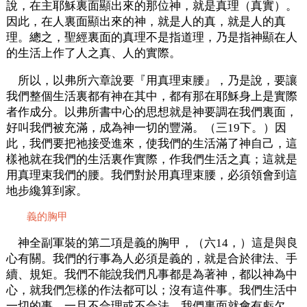
說，在主耶穌裏面顯出來的那位神，就是真理（真實）。
因此，在人裏面顯出來的神，就是人的真，就是人的真
理。總之，聖經裏面的真理不是指道理，乃是指神顯在人
的生活上作了人之真、人的實際。
所以，以弗所六章說要『用真理束腰』，乃是說，要讓
我們整個生活裏都有神在其中，都有那在耶穌身上是實際
者作成分。以弗所書中心的思想就是神要調在我們裏面，
好叫我們被充滿，成為神一切的豐滿。（三19下。）因
此，我們要把祂接受進來，使我們的生活滿了神自己，這
樣祂就在我們的生活裏作實際，作我們生活之真；這就是
用真理束我們的腰。我們對於用真理束腰，必須領會到這
地步纔算到家。
義的胸甲
神全副軍裝的第二項是義的胸甲，（六14，）這是與良
心有關。我們的行事為人必須是義的，就是合於律法、手
續、規矩。我們不能說我們凡事都是為著神，都以神為中
心，就我們怎樣的作法都可以；沒有這件事。我們生活中
一切的事，一旦不合理或不合法，我們裏面就會有虧欠，