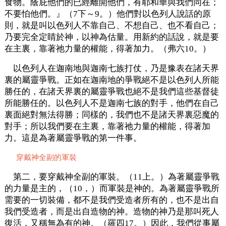
食物。蔭庇他們的已經離開他們，有耶和華與我們同在；
不要怕他們。』（7下～9。）他們對以色列人說話的原
則，就是叫以色列人不靠自己、不想自己、也不看自己；
乃要完全定睛於神，以神為估量。用新約的話說，就是要
在主裏，靠著祂力量的權能，得著加力。（弗六10。）
以色列人在迦南地與迦南七族打仗，乃是豫表在諸天界
裏的屬靈爭戰。正如在迦南地的爭戰絕不是以色列人所能
勝任的，在諸天界裏的屬靈爭戰也絕不是我們這些基督徒
所能勝任的。以色列人不是迦南七族的對手，他們在自己
裏面絕對無法得勝；同樣的，我們也不是諸天界裏惡魔的
對手；所以我們要在主裏，靠著祂力量的權能，得著加
力。這是為著屬靈爭戰的第一件事。
穿戴神全副的軍裝
第二，要穿戴神全副的軍裝。（11上。）為著屬靈爭戰
的力量是主的，（10，）而軍裝是神的。為著屬靈爭戰所
需要的一切裝備，都不是我們受造者所有的，也不是出自
我們受造者，而是出自造物的神。造物的神乃是那叫死人
復活，又稱無為有的神。（羅四17。）因此，我們從事屬