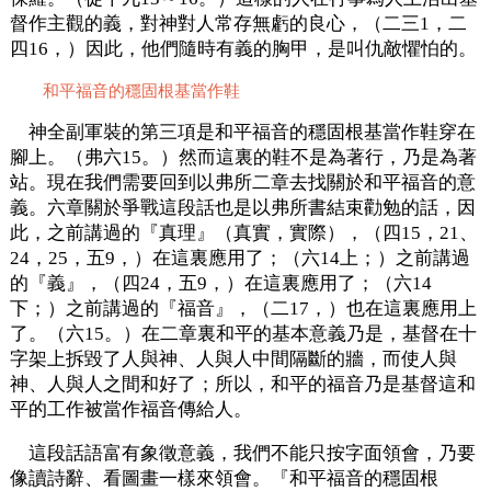
督作主觀的義，對神對人常存無虧的良心，（二三1，二
四16，）因此，他們隨時有義的胸甲，是叫仇敵懼怕的。
和平福音的穩固根基當作鞋
神全副軍裝的第三項是和平福音的穩固根基當作鞋穿在
腳上。（弗六15。）然而這裏的鞋不是為著行，乃是為著
站。現在我們需要回到以弗所二章去找關於和平福音的意
義。六章關於爭戰這段話也是以弗所書結束勸勉的話，因
此，之前講過的『真理』（真實，實際），（四15，21、
24，25，五9，）在這裏應用了；（六14上；）之前講過
的『義』，（四24，五9，）在這裏應用了；（六14
下；）之前講過的『福音』，（二17，）也在這裏應用上
了。（六15。）在二章裏和平的基本意義乃是，基督在十
字架上拆毀了人與神、人與人中間隔斷的牆，而使人與
神、人與人之間和好了；所以，和平的福音乃是基督這和
平的工作被當作福音傳給人。
這段話語富有象徵意義，我們不能只按字面領會，乃要
像讀詩辭、看圖畫一樣來領會。『和平福音的穩固根