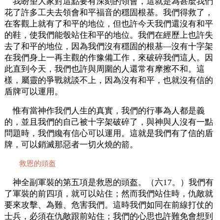
我盼望大家對這點要有深刻的領會，這就是為甚麼我們
花了許多工夫去領會和平福音的穩固根基。我們得救了，
在客觀上就有了和平的地位，但也許今天我們還沒有和平
的鞋，使我們能彀站住和平的地位。我們在經歷上也許失
去了和平的地位，因為我們沒有穩固的根基—沒有十字架
在我們身上一再主觀的作豫備工作，來破碎我們這人。因
此直到今天，我們也許與周圍的人還常有摩擦不和。這
樣，屬靈的爭戰就談不上，因為沒有和平，也就沒有信的
盾牌可以運用。
惟有當神作我們人生的真實，我們的行事為人都是義
的，並且我們的自己被十字架破碎了，與神與人沒有一點
問題時，我們纔有信心可以運用。這就是我們有了信的盾
牌，可以銷滅那惡者一切火燒的箭。
救恩的頭盔
神全副軍裝的第五項是救恩的頭盔。（六17。）我們有
了軍裝的前四項，就可以站住；然而我們站住時，仇敵就
要來攻擊、為難、危害我們。這時我們如同在前線打仗的
士兵，必須在仇敵跟前站住；我們的心思也許難免會想到