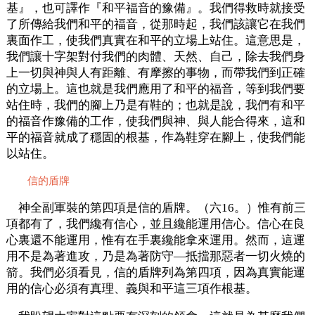
基』，也可譯作『和平福音的豫備』。我們得救時就接受
了所傳給我們和平的福音，從那時起，我們該讓它在我們
裏面作工，使我們真實在和平的立場上站住。這意思是，
我們讓十字架對付我們的肉體、天然、自己，除去我們身
上一切與神與人有距離、有摩擦的事物，而帶我們到正確
的立場上。這也就是我們應用了和平的福音，等到我們要
站住時，我們的腳上乃是有鞋的；也就是說，我們有和平
的福音作豫備的工作，使我們與神、與人能合得來，這和
平的福音就成了穩固的根基，作為鞋穿在腳上，使我們能
以站住。
信的盾牌
神全副軍裝的第四項是信的盾牌。（六16。）惟有前三
項都有了，我們纔有信心，並且纔能運用信心。信心在良
心裏還不能運用，惟有在手裏纔能拿來運用。然而，這運
用不是為著進攻，乃是為著防守—抵擋那惡者一切火燒的
箭。我們必須看見，信的盾牌列為第四項，因為真實能運
用的信心必須有真理、義與和平這三項作根基。