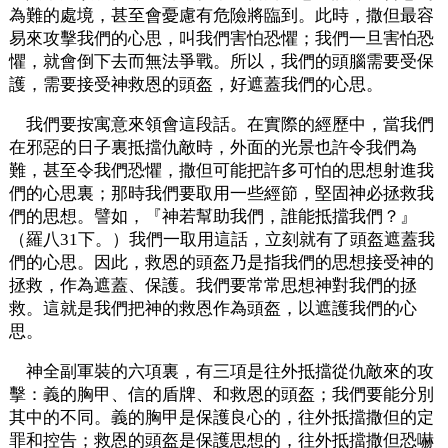
為難的處境，甚至會憂慮有危險將臨到。此時，撒但最容
易來攻擊我們的心思，叫我們害怕恐懼；我們一旦害怕恐
懼，就會倒下去而無法爭戰。所以，我們的頭腦需要受保
護，需要接受神救恩的頭盔，好遮蓋我們的心思。
我們要按寓意來領會這段話。在實際的經歷中，當我們
在邪惡的日子裏抵擋仇敵時，外面的光景也許令我們為
難，甚至令我們恐懼，撒但可能把許多可怕的思想射進我
們的心思裏；那時我們要取用一些經節，堅固神必拯救我
們的思想。譬如，『神若幫助我們，誰能抵擋我們？』
（羅八31下。）我們一取用這話，立刻就有了頭盔遮蓋我
們的心思。因此，救恩的頭盔乃是指我們的思想接受神的
拯救，作為遮蓋、保護。我們要常常思想神對我們的拯
救。這就是我們把神的救恩作為頭盔，以遮護我們的心
思。
神全副軍裝的六項裏，有三項是往外抵擋從仇敵來的攻
擊：義的胸甲、信的盾牌、和救恩的頭盔；我們要能分別
其中的不同。義的胸甲是保護良心的，往外抵擋撒但的定
罪和控告；救恩的頭盔是保護思想的，往外抵擋撒但恐嚇