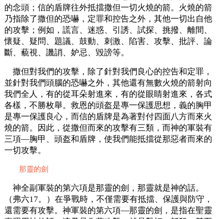
的念頭；信的盾牌往外抵擋撒但一切火燒的箭。火燒的箭
乃指除了撒但的恐嚇，定罪和控告之外，其他一切出自他
的攻擊；例如，謊言、迷惑、引誘、試探、挑撥、離間、
懷疑、疑問、題議、鼓動、刺激、陷害、攻擊、批評、論
斷、藐視、譏誚、妒忌、毀謗等。
撒但對我們的攻擊，除了針對我們良心的控告和定罪，
並針對我們頭腦的恐嚇之外，其他還有無數火燒的箭射向
我們全人，有的從耳朵射進來，有的從眼睛射進來，各式
各樣，不勝枚舉。救恩的頭盔是專一保護思想，義的胸甲
是專一保護良心，而信的盾牌是為著對付四面八方而來火
燒的箭。因此，從撒但而來的攻擊有三類，而神的軍裝有
三項—胸甲、頭盔和盾牌，使我們能抵擋從那惡者而來的
一切攻擊。
那靈的劍
神全副軍裝的第六項是那靈的劍，那靈就是神的話。
（弗六17。）在爭戰時，不僅需要有抵擋、保護與防守，
還需要有攻擊。神軍裝的第六項—那靈的劍，是指在聖靈