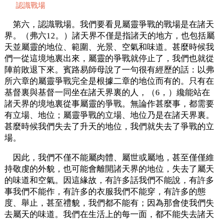
認識戰場
第六，認識戰場。我們要看見屬靈爭戰的戰場是在諸天
界。（弗六12。）諸天界不僅是指諸天的地方，也包括屬
天並屬靈的地位、範圍、光景、空氣和味道。甚麼時候我
們一從這境地裏出來，屬靈的爭戰就停止了，我們也就從
陣前敗退下來。賓路易師母說了一句很有經歷的話：以弗
所六章的屬靈爭戰完全是根據二章的地位而有的。只有在
基督裏與基督一同坐在諸天界裏的人，（6，）纔能站在
諸天界的境地裏從事屬靈的爭戰。無論作甚麼事，都需要
有立場、地位；屬靈爭戰的立場、地位乃是在諸天界裏。
甚麼時候我們失去了升天的地位，我們就失去了爭戰的立
場。
因此，我們不僅不能屬肉體、屬世或屬地，甚至僅僅維
持敬虔的外貌，也可能會離開諸天界的地位，失去了屬天
的味道和空氣。因這緣故，有許多話我們不能說，有許多
事我們不能作，有許多的衣服我們不能穿，有許多的態
度、舉止，甚至禮貌，我們都不能有；因為那會使我們失
去屬天的味道。我們在生活上的每一面，都不能失去諸天