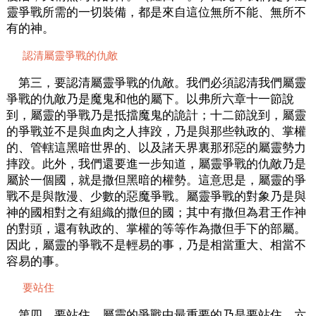
靈爭戰所需的一切裝備，都是來自這位無所不能、無所不
有的神。
認清屬靈爭戰的仇敵
第三，要認清屬靈爭戰的仇敵。我們必須認清我們屬靈
爭戰的仇敵乃是魔鬼和他的屬下。以弗所六章十一節說
到，屬靈的爭戰乃是抵擋魔鬼的詭計；十二節說到，屬靈
的爭戰並不是與血肉之人摔跤，乃是與那些執政的、掌權
的、管轄這黑暗世界的、以及諸天界裏那邪惡的屬靈勢力
摔跤。此外，我們還要進一步知道，屬靈爭戰的仇敵乃是
屬於一個國，就是撒但黑暗的權勢。這意思是，屬靈的爭
戰不是與散漫、少數的惡魔爭戰。屬靈爭戰的對象乃是與
神的國相對之有組織的撒但的國；其中有撒但為君王作神
的對頭，還有執政的、掌權的等等作為撒但手下的部屬。
因此，屬靈的爭戰不是輕易的事，乃是相當重大、相當不
容易的事。
要站住
第四，要站住。屬靈的爭戰中最重要的乃是要站住。六