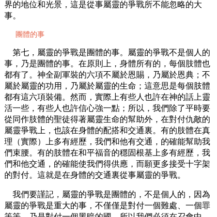
界的地位和光景，這是從事屬靈的爭戰所不能忽略的大
事。
團體的事
第七，屬靈的爭戰是團體的事。屬靈的爭戰不是個人的
事，乃是團體的事。在原則上，身體所有的，每個肢體也
都有了。神全副軍裝的六項不屬於恩賜，乃屬於恩典；不
屬於屬靈的功用，乃屬於屬靈的生命；這意思是每個肢體
都有這六項裝備。然而，實際上有些人也許在神的話上靈
活一些，有些人也許信心強一點；所以，我們除了平時要
從同作肢體的聖徒得著屬靈生命的幫助外，在對付仇敵的
屬靈爭戰上，也該在身體的配搭和交通裏。有的肢體在真
理（實際）上多有經歷，我們和他有交通，的確能幫助我
們束腰。有的肢體在和平福音的穩固根基上多有經歷，我
們和他交通，的確能使我們得供應，而願更多接受十字架
的對付。這就是在身體的交通裏從事屬靈的爭戰。
我們要謹記，屬靈的爭戰是團體的，不是個人的，因為
屬靈的爭戰是重大的事，不僅僅是對付一個難處、一個罪
等等，乃是對付一個黑暗的國。所以我們必須在召會中，