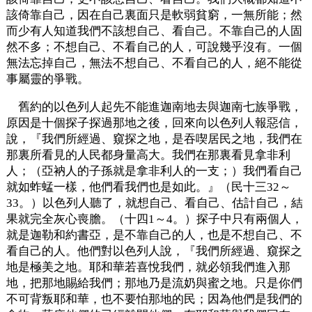
該倚靠自己，因在自己裏面只是軟弱貧窮，一無所能；然
而少有人知道我們不該想自己、看自己。不靠自己的人固
然不多；不想自己、不看自己的人，可說幾乎沒有。一個
無法忘掉自己，無法不想自己、不看自己的人，絕不能從
事屬靈的爭戰。
舊約的以色列人起先不能進迦南地去與迦南七族爭戰，
原因是十個探子探過那地之後，回來向以色列人報惡信，
說，『我們所經過、窺探之地，是吞喫居民之地，我們在
那裏所看見的人民都身量高大。我們在那裏看見拿非利
人；（亞衲人的子孫就是拿非利人的一支；）我們看自己
就如蚱蜢一樣，他們看我們也是如此。』（民十三32～
33。）以色列人聽了，就想自己、看自己、估計自己，結
果就完全灰心喪膽。（十四1～4。）探子中只有兩個人，
就是迦勒和約書亞，是不靠自己的人，也是不想自己、不
看自己的人。他們對以色列人說，『我們所經過、窺探之
地是極美之地。耶和華若喜悅我們，就必領我們進入那
地，把那地賜給我們；那地乃是流奶與蜜之地。只是你們
不可背叛耶和華，也不要怕那地的民；因為他們是我們的