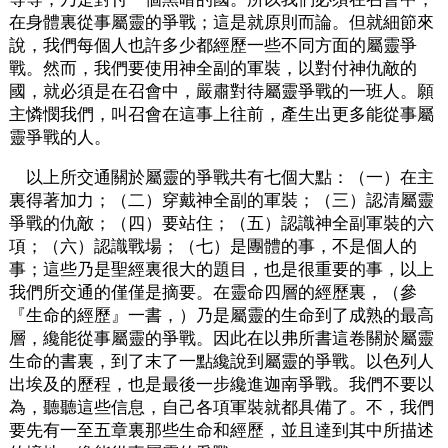
在身體裏從事屬靈的爭戰；這是就原則而論。但就細節來
說，我們每個人也許多少都經歷一些不同方面的屬靈爭
戰。然而，我們要使用神全副的軍裝，以對付神仇敵的
國，就必須是在召會中，嚴肅對待屬靈爭戰的一班人。願
主憐憫我們，叫召會在這事上往前，產生出更多能從事屬
靈爭戰的人。
以上所交通關於屬靈的爭戰共有七個大點：（一）在主
裏得著加力；（二）穿戴神全副的軍裝；（三）認清屬靈
爭戰的仇敵；（四）要站住；（五）認識神全副軍裝的六
項；（六）認識戰場；（七）是團體的事，不是個人的
事；這些乃是聖經裏很大的題目，也是很重要的事，以上
我們所交通的僅僅是摘要。在靈命四層的經歷裏，（參
『生命的經歷』一書，）乃是屬靈的生命到了成熟的最高
層，纔能從事屬靈的爭戰。因此在以弗所書這卷關於屬靈
生命的書裏，到了末了一點纔說到屬靈的爭戰。以色列人
出埃及的歷程，也是最後一步纔進迦南爭戰。我們不要以
為，聽聽這些信息，自己各項軍裝就都具備了。不，我們
要先有一至五章裏那些生命和經歷，並且達到其中所描述