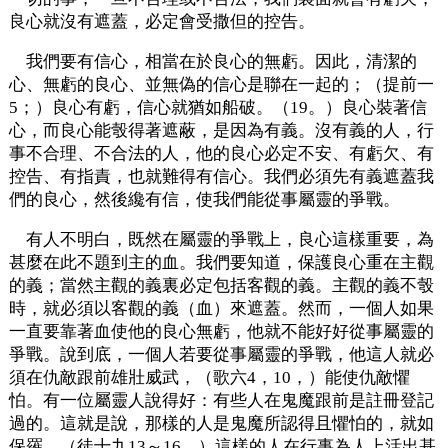
良心就沒有遮蓋，必定會受撒但的控告。
我們要有信心，相當在於良心的無虧。因此，清潔的
心、無虧的良心、並無偽的信心是聯在一起的；（提前一
5；）良心有虧，信心就猶如船破。（19。）良心裝著信
心，而良心能彀得著遮蔽，是因為有義。沒有義的人，行
事不合理、不合法的人，他的良心必定不安、有虧欠、有
控告、有指責，也就難得有信心。我們必須先有義遮蓋我
們的良心，然後纔有信，使我們能從事屬靈的爭戰。
有人不明白，既然在屬靈的爭戰上，良心這樣重要，為
甚麼在此不題到主的血。我們要知道，保護良心重在主觀
的義；當然主觀的義裏必定包括客觀的義。主觀的義不彀
時，就必須以客觀的義（血）來遮蓋。然而，一個人如果
一直要靠著血使他的良心無虧，他就不能好好從事屬靈的
爭戰。說到底，一個人若要從事屬靈的爭戰，他這人就必
須在仇敵跟前雄壯威武，（歌六4，10，）能使仇敵懼
怕。有一位屬靈人說得好：有些人在鬼魔跟前是註冊登記
過的。這就是說，那樣的人是鬼魔所認得且懼怕的，就如
保羅。（徒十九13～16。）這樣的人在行事為人上活出基