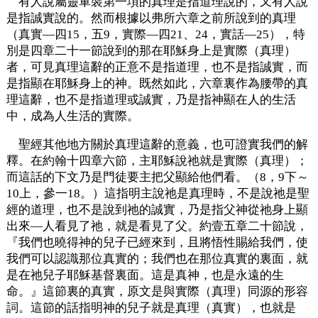
有人說屬靈軍裝第一項的真理是指道理說的，又有人說
是指誠實說的。然而根據以弗所六章之前所說到的真理
（真實—四15，五9，實際—四21、24，實話—25），特
別是四章二十一節說到的那在耶穌身上是實際（真理）
者，可見真理這辭的正意不是指道理，也不是指誠實，而
是指顯在耶穌身上的神。既然如此，六章裏作為腰帶的真
理這辭，也不是指道理或誠實，乃是指神顯在人的生活
中，成為人生活的實際。
聖經其他地方關於真理這辭的意義，也可證實我們的解
釋。在約翰十四章六節，主耶穌說祂就是實際（真理）；
而這話的下文乃是門徒要主把父顯給他們看。（8，9下～
10上，參一18。）這指明主說祂是真理時，不是說祂是聖
經的道理，也不是說到祂的誠實，乃是指父神從祂身上顯
出來—人看見了祂，就是看見了父。約壹五章二十節說，
『我們也曉得神的兒子已經來到，且將悟性賜給我們，使
我們可以認識那位真實的；我們也在那位真實的裏面，就
是在祂兒子耶穌基督裏面。這是真神，也是永遠的生
命。』這節裏的真實，原文是與實際（真理）同源的形容
詞。這節的話指明神的兒子就是真理（真實），也就是