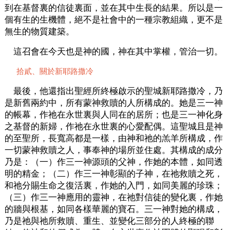
到在基督裏的信徒裏面，並在其中生長的結果。所以是一
個有生的生機體，絕不是社會中的一種宗教組織，更不是
無生的物質建築。
這召會在今天也是神的國，神在其中掌權，管治一切。
拾貳、關於新耶路撒冷
最後，他還指出聖經所終極啟示的聖城新耶路撒冷，乃
是新舊兩約中，所有蒙神救贖的人所構成的。她是三一神
的帳幕，作祂在永世裏與人同在的居所；也是三一神化身
之基督的新婦，作祂在永世裏的心愛配偶。這聖城且是神
的至聖所，長寬高都是一樣，由神和祂的羔羊所構成，作
一切蒙神救贖之人，事奉神的場所並住處。其構成的成分
乃是：（一）作三一神源頭的父神，作她的本體，如同透
明的精金；（二）作三一神彰顯的子神，在祂救贖之死，
和祂分賜生命之復活裏，作她的入門，如同美麗的珍珠；
（三）作三一神應用的靈神，在祂對信徒的變化裏，作她
的牆與根基，如同各樣華麗的寶石。三一神對她的構成，
乃是祂與祂所救贖、重生、並變化三部分的人終極的聯