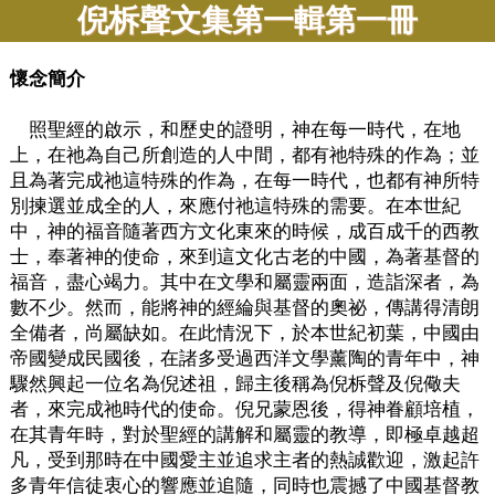
倪柝聲文集第一輯第一冊
懷念簡介
照聖經的啟示，和歷史的證明，神在每一時代，在地
上，在祂為自己所創造的人中間，都有祂特殊的作為；並
且為著完成祂這特殊的作為，在每一時代，也都有神所特
別揀選並成全的人，來應付祂這特殊的需要。在本世紀
中，神的福音隨著西方文化東來的時候，成百成千的西教
士，奉著神的使命，來到這文化古老的中國，為著基督的
福音，盡心竭力。其中在文學和屬靈兩面，造詣深者，為
數不少。然而，能將神的經綸與基督的奧祕，傳講得清朗
全備者，尚屬缺如。在此情況下，於本世紀初葉，中國由
帝國變成民國後，在諸多受過西洋文學薰陶的青年中，神
驟然興起一位名為倪述祖，歸主後稱為倪柝聲及倪儆夫
者，來完成祂時代的使命。倪兄蒙恩後，得神眷顧培植，
在其青年時，對於聖經的講解和屬靈的教導，即極卓越超
凡，受到那時在中國愛主並追求主者的熱誠歡迎，激起許
多青年信徒衷心的響應並追隨，同時也震撼了中國基督教