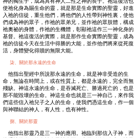
神的獨生子，成為具有神人二性之神的長子。祂這復活也
使祂化身為賜生命的靈，就是那是生命實際的聖靈，好進
入祂的信徒，重生他們，將他們的人性帶到神性裏，使他
們成為神的眾子，作祂的眾弟兄，並作祂的眾肢體，構成
祂奧祕的身體，作祂的生機體，彰顯祂這作三一神化身的
基督。祂這復活的實際，就是那作生命實際的聖靈，成為
祂的信徒今天在生活中得勝的大能，並作他們將來從死復
活，身體變化得贖的無限大能。
柒、關於那永遠的生命
他指出聖經中所說那永遠的生命，就是神非受造的生
命，無論在時間上，或在性質上，都是永遠的，完全而無
殘缺。神這永遠的生命，是吞滅死亡、勝過死亡的，也是
那不能毀壞的生命。神這生命也就是三一神自己，來作我
們這些信入祂兒子之人的生命，使我們憑這生命，作一個
與神聯結的神人，有人性，也有神性。
捌、關於那靈
他指出那靈乃是三一神的應用。祂臨到那信入子神，而