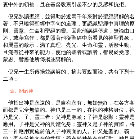
裏中外的領袖，且在基督教裏引起不少的反感和抗拒。
倪兄熟讀聖經，並得助於近兩千年來對於聖經講解的名
著，不只曉得聖經中字句的道理，更認識聖經中真理的原
則、靈意、生命和聖經的靈。因此他講經傳道，無論由口
述，或藉寫作，都是照著他從聖經中所看見的神聖異象，
和屬靈的啟示，滿了真理、亮光、生命和靈，活潑生動、
且滿有從神來的能力，使他的聽者或讀者，都易於受感、
蒙恩、響應他所傳揚並講解的。
倪兄一生所傳揚並講解的，摘其要點而論，共有下列十
二項：
壹、關於神
他指出神是永遠的，是自有永有，無始無終，在各方各
面都是完全無缺的。神也是三一的，在祂的神格身位，祂
乃是父、子、靈三者：父神是源頭；子神是彰顯；靈神是
應用。子神是父神的具體化身；靈神又是子神的實際，將
三一神應用實施於信入子神裏面的人。神又是聖的、義
的：聖在於神內在的性情；義在於神外在的行動。神且是