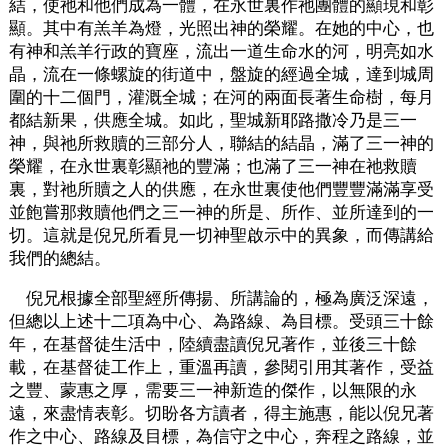
結，使祂和他們成為一體，在永世裏作祂團體的顯現和彰
顯。其中有羔羊為燈，光照出神的榮耀。在她的中心，也
有神和羔羊行政的寶座，流出一道生命水的河，明亮如水
晶，流在一條螺旋的街道中，盤旋的經過全城，達到城周
圍的十二個門，灌溉全城；在河的兩面長著生命樹，每月
都結新果，供應全城。如此，聖城新耶路撒冷乃是三一
神，與祂所救贖的三部分人，聯結的結晶，滿了三一神的
榮耀，在永世裏彰顯祂的豐滿；也滿了三一神在祂救贖
裏，對祂所贖之人的供應，在永世裏使他們豐豐滿滿享受
並飽嘗那救贖他們之三一神的所是、所作、並所達到的一
切。這就是倪兄所看見一切神聖啟示中的異象，而傳講給
我們的總結。
倪兄根據全部聖經所傳揚、所講論的，極為廣泛深遠，
但總以上述十二項為中心、為路線、為目標。受頭三十餘
年，在基督徒生活中，陸續盡讀倪兄著作，並後三十餘
載，在基督徒工作上，重溫再讀，參閱引用其著作，受益
之豐、蒙惠之厚，需要三一神新造的傑作，以無限的永
遠，來盡情表彰。切盼各方讀者，得主施惠，能以倪兄著
作之中心、路線及目標，為信守之中心，奔程之路線，並