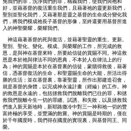
免我們的罪，洗淨我們的罪，稱義我們，使我們與祂和
好，並藉基督的復活重生我們，且藉著祂的靈更新我們，
聖別並聖化我們，又藉著那是靈之基督的生命成分變化我
們，將我們模成祂長子基督的形像，至終還要用基督所進
入的神聖榮耀，榮耀我們。
神這藉著基督的死與復活，並藉著聖靈的重生、更新、
聖別、聖化、變化、模成、與榮耀的工作，所完成的救
恩，是與神在基督來時，所要給信徒的賞賜不同。神這救
恩是本於祂與律法不同的恩典，不本於人在律法上的行
為；神的賞賜是本於在基督裏的信徒，蒙贖得救後，藉著
信，憑基督復活的生命，和聖靈賜生命的大能，所活出得
勝的生活；並在基督裏，靠著聖靈，所作出那建造召會，
就是基督的身體，以完成神永遠計畫（經綸）的工作。神
的救恩是永遠的，包括拯救我們脫離我們已往的罪，和拯
救我們脫離今生一切的罪纏、試誘、和失敗，以及拯救我
們進入新天新地時，新耶路撒冷中對三一神和祂一切的豐
富終極的享受，並豐滿的飽嘗。神的賞賜是時期的，僅在
於千年國度時，我們得在國度的實現裏，與基督同王、同
榮。