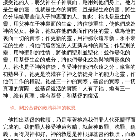
接受祂的人，將父神在子神裏面，應用到他們身上。祂乃
是生命的靈，也就是生命的實際，且是賜生命的靈，將生
命分賜給那些信入子神裏面的人。如此，祂也是重生的
靈，用父神在子神裏面的生命，將信徒重生，使他們成為
神的兒女。接著，祂就在他們裏面作內住的靈，成為他們
裏面一切的實際；作更新的靈，用神那永遠常新，永不衰
老的生命，將他們這舊造的人更新為神的新造；作聖別的
靈，用神聖別的性情，將他們聖別並聖化；並作變化的
靈，用基督生命的成分，將他們變化成為與祂同形像的
人。祂也是子神的信徒，享受神作他們永遠之分，豫嘗的
初熟果子。祂更是澆灌在子神之信徒身上的能力之靈，作
他們工作的權能。祂是三一神的實際，基督的實際，一切
真理的實際，並基督復活的實際；人有了祂，纔有三一
神，纔有真理，纔有基督，和基督的復活。
玖、關於基督的救贖與神的救恩
他指出基督的救贖，乃是藉著祂為我們罪人代死贖罪而
完成的。我們罪人接受祂這救贖，就蒙神赦罪、洗罪、稱
義，而得與神和好。神的救恩是神根據基督的救贖，而赦