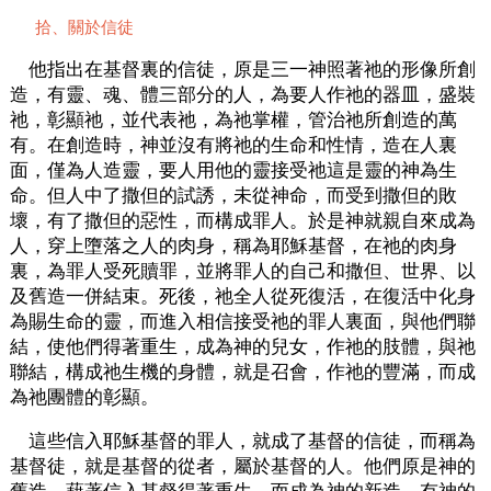
拾、關於信徒
他指出在基督裏的信徒，原是三一神照著祂的形像所創
造，有靈、魂、體三部分的人，為要人作祂的器皿，盛裝
祂，彰顯祂，並代表祂，為祂掌權，管治祂所創造的萬
有。在創造時，神並沒有將祂的生命和性情，造在人裏
面，僅為人造靈，要人用他的靈接受祂這是靈的神為生
命。但人中了撒但的試誘，未從神命，而受到撒但的敗
壞，有了撒但的惡性，而構成罪人。於是神就親自來成為
人，穿上墮落之人的肉身，稱為耶穌基督，在祂的肉身
裏，為罪人受死贖罪，並將罪人的自己和撒但、世界、以
及舊造一併結束。死後，祂全人從死復活，在復活中化身
為賜生命的靈，而進入相信接受祂的罪人裏面，與他們聯
結，使他們得著重生，成為神的兒女，作祂的肢體，與祂
聯結，構成祂生機的身體，就是召會，作祂的豐滿，而成
為祂團體的彰顯。
這些信入耶穌基督的罪人，就成了基督的信徒，而稱為
基督徒，就是基督的從者，屬於基督的人。他們原是神的