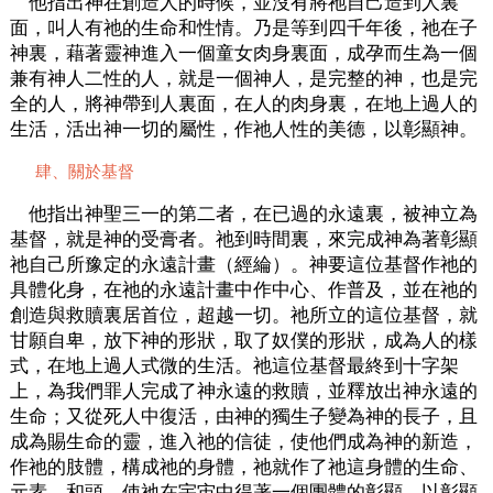
他指出神在創造人的時候，並沒有將祂自己造到人裏
面，叫人有祂的生命和性情。乃是等到四千年後，祂在子
神裏，藉著靈神進入一個童女肉身裏面，成孕而生為一個
兼有神人二性的人，就是一個神人，是完整的神，也是完
全的人，將神帶到人裏面，在人的肉身裏，在地上過人的
生活，活出神一切的屬性，作祂人性的美德，以彰顯神。
肆、關於基督
他指出神聖三一的第二者，在已過的永遠裏，被神立為
基督，就是神的受膏者。祂到時間裏，來完成神為著彰顯
祂自己所豫定的永遠計畫（經綸）。神要這位基督作祂的
具體化身，在祂的永遠計畫中作中心、作普及，並在祂的
創造與救贖裏居首位，超越一切。祂所立的這位基督，就
甘願自卑，放下神的形狀，取了奴僕的形狀，成為人的樣
式，在地上過人式微的生活。祂這位基督最終到十字架
上，為我們罪人完成了神永遠的救贖，並釋放出神永遠的
生命；又從死人中復活，由神的獨生子變為神的長子，且
成為賜生命的靈，進入祂的信徒，使他們成為神的新造，
作祂的肢體，構成祂的身體，祂就作了祂這身體的生命、
元素、和頭，使祂在宇宙中得著一個團體的彰顯，以彰顯