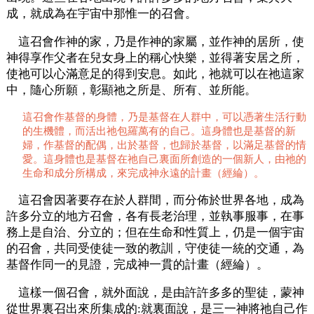
成，就成為在宇宙中那惟一的召會。
這召會作神的家，乃是作神的家屬，並作神的居所，使
神得享作父者在兒女身上的稱心快樂，並得著安居之所，
使祂可以心滿意足的得到安息。如此，祂就可以在祂這家
中，隨心所願，彰顯祂之所是、所有、並所能。
這召會作基督的身體，乃是基督在人群中，可以憑著生活行動
的生機體，而活出祂包羅萬有的自己。這身體也是基督的新
婦，作基督的配偶，出於基督，也歸於基督，以滿足基督的情
愛。這身體也是基督在祂自己裏面所創造的一個新人，由祂的
生命和成分所構成，來完成神永遠的計畫（經綸）。
這召會因著要存在於人群間，而分佈於世界各地，成為
許多分立的地方召會，各有長老治理，並執事服事，在事
務上是自治、分立的；但在生命和性質上，仍是一個宇宙
的召會，共同受使徒一致的教訓，守使徒一統的交通，為
基督作同一的見證，完成神一貫的計畫（經綸）。
這樣一個召會，就外面說，是由許許多多的聖徒，蒙神
從世界裏召出來所集成的:就裏面說，是三一神將祂自己作