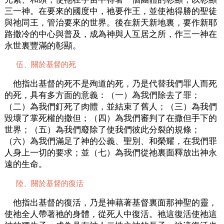
三一神。在要來的國度中，祂要作王，並使祂得勝的聖徒
與祂同王，管治要來的世界。後在新天新地裏，要作新耶
路撒冷的中心與普及，成為神與人互居之所，作三一神在
永世裏豐滿的彰顯。
伍、關於基督的死
他指出基督的死不是殉道的死，乃是代替我們罪人而死
的死，具有多方面的意義：（一）為我們除去了罪；
（二）為我們釘死了肉體，並結束了舊人；（三）為我們
毀壞了掌死權的撒但；（四）為我們審判了在撒但手下的
世界；（五）為我們廢除了使我們彼此分裂的規條；
（六）為我們滿足了神的公義、聖別、和榮耀，在我們罪
人身上一切的要求；並（七）為我們從祂裏面釋放出神永
遠的生命。
陸、關於基督的復活
他指出基督的復活，乃是神藉著基督裏面那神聖的靈，
使祂全人帶著祂的身體，從死人中復活。祂這復活使祂這