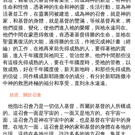
舊造，藉著信入基督得著重生，而成為神的新造，有神的
生命和性情，憑著神的生命和神的靈，生活行動，並為神
活著並工作，在靈裏同被建造，成為神的召會，就是神的
家，和基督的身體，就是基督的豐滿，等候基督再來，將
他們提接、變化，使他們進入祂的榮耀，與祂永遠同在。
他們中間在蒙恩得救後，肯憑著基督得勝的生命，並祂在
聖靈裏復活的大能，過得勝的生活，作祂完成神計畫（經
綸）的工作，在祂再來前先得成熟的人，要得著祂的賞
賜，進入千年國度與祂同王，管治世界。他們中間那些沒
有這樣先得成熟的人，要在千年國度時，受祂的管教，以
致成熟，好在千年國度後，新天新地時，和那些先得成熟
的信徒，同作構成新耶路撒冷的成分，有分於新耶路撒冷
中神的救恩終極的福分和享受，直到永永遠遠。
拾壹、關於召會
他指出召會乃是一切信入基督，而屬於基督的人所構成
的。這召會一面是宇宙的，一面又是地方的。在宇宙一
面，這召會乃是神在宇宙中的家，也是基督在宇宙中的身
體。在地方一面，這召會是神的家和基督的身體在各地的
出現。這些在各地出現，許許多多的地方召會，集其大