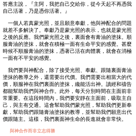
答應主說，『主阿，我把自己交給你，從今天起不再憑我
自己活著，乃是憑你活著。』
一個人若真蒙光照，並且願意奉獻，他與神配合的問題
就差不多解決了。奉獻乃是蒙光照的表示，也就是蒙光照
之後的反應。我們蒙光照之後，裏面會有膏油的塗抹。順
服膏油的塗抹，就會在積極一面有生命平安的感覺。甚麼
時候不順服膏油的塗抹，憑著己活在肉體裏，就會在消極
一面有不平安的感覺。
我們要與神配合，除了接受光照、奉獻、跟隨裏面膏油
塗抹的教導之外，還需要出代價。我們需要出相當大的代
價，順服神在我們裏面的塗抹，纔能活出神。讀經和禱告
都能幫助我們與神合作。此外，每天分別時間在主面前非
常重要。在這段時間內，我們要安靜在主面前，吸取主自
己，與主有交通。這會幫助我們蒙光照，幫助我們更新奉
獻，幫助我們跟隨膏油塗抹的教導，並幫助我們願意出代
價跟隨主。這樣，我們裏面神生命的長進就會非常快。
與神合作而非立志得勝