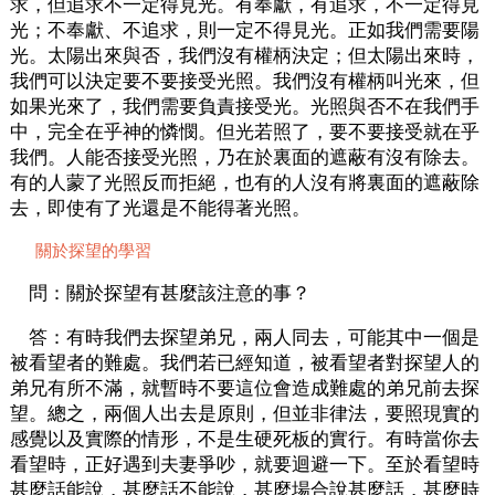
求，但追求不一定得見光。有奉獻，有追求，不一定得見
光；不奉獻、不追求，則一定不得見光。正如我們需要陽
光。太陽出來與否，我們沒有權柄決定；但太陽出來時，
我們可以決定要不要接受光照。我們沒有權柄叫光來，但
如果光來了，我們需要負責接受光。光照與否不在我們手
中，完全在乎神的憐憫。但光若照了，要不要接受就在乎
我們。人能否接受光照，乃在於裏面的遮蔽有沒有除去。
有的人蒙了光照反而拒絕，也有的人沒有將裏面的遮蔽除
去，即使有了光還是不能得著光照。
關於探望的學習
問：關於探望有甚麼該注意的事？
答：有時我們去探望弟兄，兩人同去，可能其中一個是
被看望者的難處。我們若已經知道，被看望者對探望人的
弟兄有所不滿，就暫時不要這位會造成難處的弟兄前去探
望。總之，兩個人出去是原則，但並非律法，要照現實的
感覺以及實際的情形，不是生硬死板的實行。有時當你去
看望時，正好遇到夫妻爭吵，就要迴避一下。至於看望時
甚麼話能說，甚麼話不能說，甚麼場合說甚麼話，甚麼時