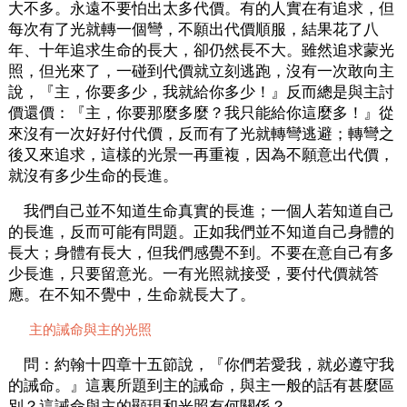
大不多。永遠不要怕出太多代價。有的人實在有追求，但
每次有了光就轉一個彎，不願出代價順服，結果花了八
年、十年追求生命的長大，卻仍然長不大。雖然追求蒙光
照，但光來了，一碰到代價就立刻逃跑，沒有一次敢向主
說，『主，你要多少，我就給你多少！』反而總是與主討
價還價：『主，你要那麼多麼？我只能給你這麼多！』從
來沒有一次好好付代價，反而有了光就轉彎逃避；轉彎之
後又來追求，這樣的光景一再重複，因為不願意出代價，
就沒有多少生命的長進。
我們自己並不知道生命真實的長進；一個人若知道自己
的長進，反而可能有問題。正如我們並不知道自己身體的
長大；身體有長大，但我們感覺不到。不要在意自己有多
少長進，只要留意光。一有光照就接受，要付代價就答
應。在不知不覺中，生命就長大了。
主的誡命與主的光照
問：約翰十四章十五節說，『你們若愛我，就必遵守我
的誡命。』這裏所題到主的誡命，與主一般的話有甚麼區
別？這誡命與主的顯現和光照有何關係？