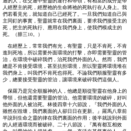
通的人，在交通中聖靈的運行和帶領，有相當的成分是帶
人經歷主的死，經歷祂的生命將祂的死執行在人身上。我
們若看見光，就知道自己已經死了。一旦我們知道自己與
主同釘的事實，聖靈就常在我們裏面，要求我們接受主的
死，把主的死執行、應用在我們身上，使我們模成主的
死。（腓三10。）
在經歷上，常常我們有光，有聖靈，只是不肯死，不肯
進到死地，所以需要外面環境的打擊，亦即需要聖靈的管
治，在環境中破碎我們，治死我們外面的人。然而，我們
總是不肯接受環境，甚至抗拒環境，所以聖靈將環境堆在
我們身上，叫我們不肯死也得死。不論我們順服聖靈有多
少，總要接受聖靈的管治，讓環境來破碎我們這個人。
保羅乃是完全順服神的人，他總是順從聖靈在他身上的
帶領，但他還需要聖靈的管治。他需要環境的破碎，好叫
他外面的人被治死。林後四章十六節說，『我們外面的人
雖然在毀壞，我們裏面的人卻日日在更新。』羅馬八章前
半說到生命之靈的律在我們裏面的作用；後半就說到外面
的人經過環境而被破碎。二十八節說，『萬有都互相效