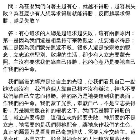
問：為甚麼我們向著主越有心，就越不得勝，越容易失
敗？為甚麼少有人想尋求得勝就能得勝，反而越尋求得
勝，越是失敗？
答：有心追求的人總是越追求越失敗，這有兩個原因：
第一是因為我們還是相當持守宗教觀念，想要追求得勝；
第二是因為我們蒙光照還不彀。很多人還是按宗教的觀
念，立志追求聖別、敬虔的生活，卻少有人立志要蒙光
照。主沒有要求我們靠自己得勝，祂的心意乃是要祂自己
作我們的生命。
我們屬靈的經歷是出自主的光照，使我們看見自己一點
辦法都沒有。我們這個人靠自己根本沒有辦法，神也不要
我們靠自己立志而得勝。神的路乃是祂要進到我們裏面，
作我們的生命。我們蒙了光照，奉獻自己，不是立志要得
勝，乃是願意服在神的權柄之下。我們若是聽了得勝的
道，就立志要得勝，這個立志終歸要失敗。神所要的不是
立志，祂需要的是我們與祂配合，讓祂來作我們的生命。
真正的屬靈乃是看見自己毫無辦法，需要完全交給主。這
是合作，不是立志。願意與神合作的人比較容易蒙拯救。