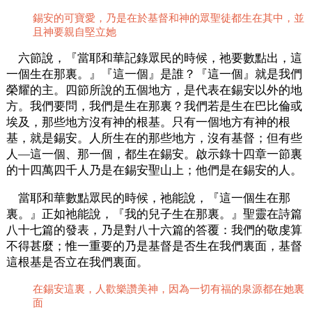
錫安的可寶愛，乃是在於基督和神的眾聖徒都生在其中，並
且神要親自堅立她
六節說，『當耶和華記錄眾民的時候，祂要數點出，這
一個生在那裏。』『這一個』是誰？『這一個』就是我們
榮耀的主。四節所說的五個地方，是代表在錫安以外的地
方。我們要問，我們是生在那裏？我們若是生在巴比倫或
埃及，那些地方沒有神的根基。只有一個地方有神的根
基，就是錫安。人所生在的那些地方，沒有基督；但有些
人—這一個、那一個，都生在錫安。啟示錄十四章一節裏
的十四萬四千人乃是在錫安聖山上；他們是在錫安的人。
當耶和華數點眾民的時候，祂能說，『這一個生在那
裏。』正如祂能說，『我的兒子生在那裏。』聖靈在詩篇
八十七篇的發表，乃是對八十六篇的答覆：我們的敬虔算
不得甚麼；惟一重要的乃是基督是否生在我們裏面，基督
這根基是否立在我們裏面。
在錫安這裏，人歡樂讚美神，因為一切有福的泉源都在她裏
面