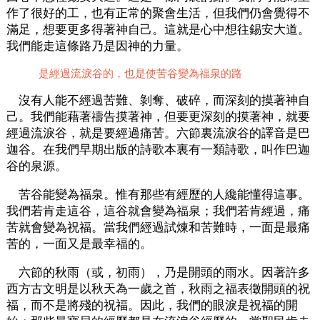
作了很好的工，也有正常的聚會生活，但我們仍會覺得不
滿足，想要更多得著神自己。這就是心中想往錫安大道。
我們能走這條路乃是因神的力量。
是經過流淚谷的，也是使苦谷變為福泉的路
沒有人能不經過苦難、剝奪、破碎，而深刻的摸著神自
己。我們能藉著禱告摸著神，但要更深刻的摸著神，就要
經過流淚谷，就是要經過痛苦。六節裏流淚谷的譯音是巴
迦谷。在我們早期出版的詩歌本裏有一類詩歌，叫作巴迦
谷的泉源。
苦谷能變為福泉。惟有那些有經歷的人纔能懂得這事。
我們若肯走這谷，這谷就會變為福泉；我們若肯經過，痛
苦就會變為祝福。當我們經過試煉和苦難時，一面是最痛
苦的，一面又是最幸福的。
六節的秋雨（或，初雨），乃是開頭的雨水。因著許多
西方古文明是以秋天為一歲之首，秋雨之福表徵開頭的祝
福，而不是將殘的祝福。因此，我們的眼淚是祝福的開