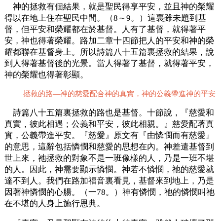
神的拯救有個結果，就是聖民得享平安，並且神的榮耀
得以在地上住在聖民中間。（8～9。）這裏雖未題到基
督，但平安和榮耀都在於基督。人有了基督，就得著平
安，神也得著榮耀。路加二章十四節把人的平安和神的榮
耀都聯在基督身上。所以詩篇八十五篇裏拯救的結果，說
到人得著基督後的光景。當人得著了基督，就得著平安，
神的榮耀也得著彰顯。
拯救的路—神的慈愛配合神的真實，神的公義帶進神的平安
詩篇八十五篇裏拯救的路也是基督。十節說，『慈愛和
真實，彼此相遇；公義和平安，彼此相親。』慈愛配著真
實，公義帶進平安。『慈愛』原文有『由憐憫而有慈愛』
的意思，這辭包括憐憫和慈愛的思想在內。神差遣基督到
世上來，祂拯救的對象不是一班像樣的人，乃是一班不堪
的人。因此，神需要顯示憐憫。神若不憐憫，祂的慈愛就
達不到人。我們在路加福音裏看見，基督來到地上，乃是
因著神憐憫的心腸。（一78。）神有憐憫，祂的憐憫叫祂
在不堪的人身上施行恩典。