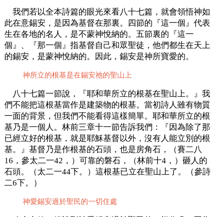
我們若以全本詩篇的眼光來看八十七篇，就會領悟神如
此在意錫安，是因為基督在那裏。四節的『這一個』代表
生在各地的名人，是不蒙神悅納的。五節裏的『這一
個』、『那一個』指基督自己和眾聖徒，他們都生在天上
的錫安，是蒙神悅納的。因此，錫安是神所寶愛的。
神所立的根基是在錫安祂的聖山上
八十七篇一節說，『耶和華所立的根基在聖山上。』我
們不能把這根基當作是建築物的根基。當初詩人雖有物質
一面的背景，但我們不能看得這樣簡單。耶和華所立的根
基乃是一個人。林前三章十一節告訴我們：『因為除了那
已經立好的根基，就是耶穌基督以外，沒有人能立別的根
基。』基督乃是作根基的石頭，也是房角石，（賽二八
16，參太二一42，）可靠的磐石，（林前十4，）砸人的
石頭。（太二一44下。）這根基已立在聖山上了。（參詩
二6下。）
神愛錫安過於聖民的一切住處