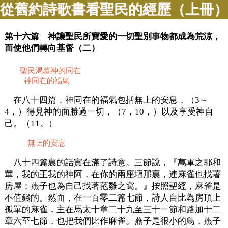
從舊約詩歌書看聖民的經歷（上冊）
第十六篇 神讓聖民所寶愛的一切聖別事物都成為荒涼，
而使他們轉向基督（二）
聖民渴慕神的同在
神同在的福氣
在八十四篇，神同在的福氣包括無上的安息，（3～
4，）得見神的面勝過一切，（7，10，）以及享受神自
己。（11。）
無上的安息
八十四篇裏的話實在滿了詩意。三節說，『萬軍之耶和
華，我的王我的神阿，在你的兩座壇那裏，連麻雀也找著
房屋；燕子也為自己找著菢雛之窩。』按照聖經，麻雀是
不值錢的。然而，在一百零二篇七節，詩人自比為房頂上
孤單的麻雀，主在馬太十章二十九至三十一節和路加十二
章六至七節，也把我們比作麻雀。燕子是很小的鳥，燕子