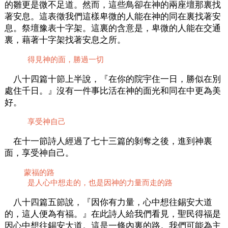
的雛更是微不足道。然而，這些鳥卻在神的兩座壇那裏找
著安息。這表徵我們這樣卑微的人能在神的同在裏找著安
息。祭壇豫表十字架。這裏的含意是，卑微的人能在交通
裏，藉著十字架找著安息之所。
得見神的面，勝過一切
八十四篇十節上半說，『在你的院宇住一日，勝似在別
處住千日。』沒有一件事比活在神的面光和同在中更為美
好。
享受神自己
在十一節詩人經過了七十三篇的剝奪之後，進到神裏
面，享受神自己。
蒙福的路
是人心中想走的，也是因神的力量而走的路
八十四篇五節說，『因你有力量，心中想往錫安大道
的，這人便為有福。』在此詩人給我們看見，聖民得福是
因心中想往錫安大道。這是一條內裏的路。我們可能為主