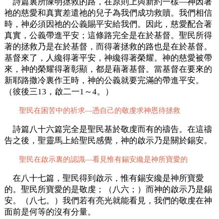
詩篇裏所陳明拯救的路，在原則上與新約一樣—神因著
祂的慈愛和真實差遣祂的兒子為我們成功救贖。我們相信
時，神必須因祂的公義賜平安給我們。因此，慈愛配合著
真實，公義帶進平安；這條路完全是在於基督。聖民所得
著的拯救乃是在於基督，而得著拯救的路也是在於基督。
基督來了，人纔得著平安，神纔得著榮耀。神的慈愛被帶
來，神的榮耀得著彰顯，都是藉著基督。當基督在要來的
新耶路撒冷裏作王時，神的公義就要完滿的帶進平安。
（彼後三13，啟二一1～4。）
聖民在困苦中的祈求—憑自己的敬虔求神恩待拯救
詩篇八十六篇完全是聖民基於敬虔而有的禱告。在這禱
告之後，聖靈馬上給聖民感覺，神的啟示乃是關於錫安。
聖民在啟示裏的認識—看見惟有錫安纔是神所寶愛的
在八十七篇，聖民得到啟示，惟有錫安纔是神所寶愛
的。聖民所寶愛的是敬虔；（八六；）而神的啟示乃是錫
安。（八七。）我們若有亮光就能看見，我們的敬虔在神
面前是何等的沒有分量。