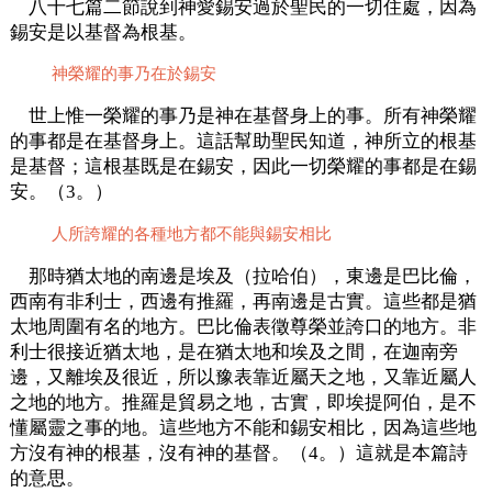
八十七篇二節說到神愛錫安過於聖民的一切住處，因為
錫安是以基督為根基。
神榮耀的事乃在於錫安
世上惟一榮耀的事乃是神在基督身上的事。所有神榮耀
的事都是在基督身上。這話幫助聖民知道，神所立的根基
是基督；這根基既是在錫安，因此一切榮耀的事都是在錫
安。（3。）
人所誇耀的各種地方都不能與錫安相比
那時猶太地的南邊是埃及（拉哈伯），東邊是巴比倫，
西南有非利士，西邊有推羅，再南邊是古實。這些都是猶
太地周圍有名的地方。巴比倫表徵尊榮並誇口的地方。非
利士很接近猶太地，是在猶太地和埃及之間，在迦南旁
邊，又離埃及很近，所以豫表靠近屬天之地，又靠近屬人
之地的地方。推羅是貿易之地，古實，即埃提阿伯，是不
懂屬靈之事的地。這些地方不能和錫安相比，因為這些地
方沒有神的根基，沒有神的基督。（4。）這就是本篇詩
的意思。