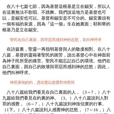
在八十七篇七節，因為基督這根基是立在錫安，所以人
在這裏無法不歌唱、不跳舞。我們說這地方是基督也可
以，是錫安也可以。基督和錫安是不可分的。錫安裏頭有
一個有福的泉源，因為『這一個』生在她裏面；耶和華的
根基乃是立在錫安。
聖民在自己裏面，因罪惡而感到神的忿怒，並向神呼求
在詩篇裏，聖靈一再指明基督與人的敬虔相對。在八十
八篇，基督的靈藉著聖民的困苦，說出基督心中在神面前
為神子民所受的痛苦。聖民不能忘記自己的環境。他們在
自己裏面，因自己的敗壞與罪惡而感到神的忿怒；因此，
他們向神呼求。
神照著祂的約，憑信實以慈愛對待聖民
八十八篇給我們看見在自己裏面的人，（3～7，）八十
九篇給我們看見在約裏的神。（3。）八十八篇說到人對
罪的感覺，（6～7，）八十九篇說到神按信實的行事。
（1下。）八十八篇說到人感覺神的忿怒，（7～16，）八