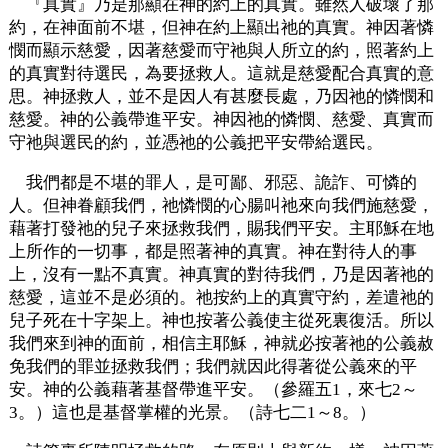
『真實』乃是那顯在神的約上的真實。雖然人破壞了那
約，在神面前不堪，但神在約上顯出祂的真實。神因著憐
憫而顯示慈愛，因著慈愛而守祂與人所立的約，照著約上
的真實對待選民，為要拯救人。這就是慈愛配合真實的意
思。神拯救人，並不是因人有甚麼長處，乃因祂的憐憫和
慈愛。神的公義帶進平安。神因祂的憐憫、慈愛、真實而
守祂與選民的約，並憑祂的公義把平安帶給選民。
我們都是不堪的罪人，是可鄙、邪惡、詭詐、可憐的
人。但神眷顧我們，祂憐憫的心腸叫祂來向我們施慈愛，
藉著打發祂的兒子來拯救我們，賜我們平安。主耶穌在地
上所作的一切事，都是照著神的真實。神在對待人的事
上，沒有一點不真實。神真實的對待我們，乃是因著祂的
慈愛，這並不是必須的。祂按約上的真實守約，差遣祂的
兒子死在十字架上。神也按著公義使主從死裏復活。所以
我們來到神的面前，相信主耶穌，神就必按著祂的公義赦
免我們的罪並拯救我們；我們就因此得著從公義來的平
安。神的公義藉著基督帶進平安。（參羅五1，來七2～
3。）這也是基督掌權的光景。（詩七二1～8。）