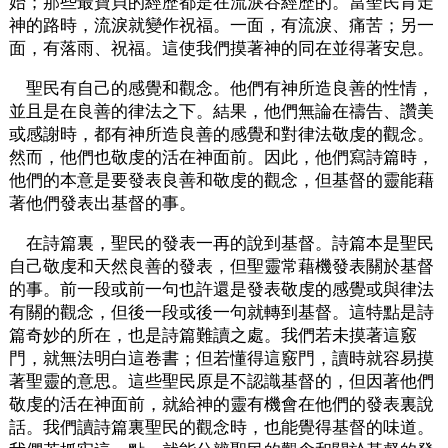
始；那些最寶貝的經歷都是在流淚谷經歷的。當聖民肯走
神的路時，流淚就變作祝福。一面，有流淚、痛苦；另一
面，有落雨、祝福。這使我們摸著神的同在並得著安息。
聖民有自己的感覺和觀念。他們有神所造良善的性情，
並且是在良善的律法之下。結果，他們無論在禱告、讚美
或感謝時，都有神所造良善的感覺和對律法敬虔的觀念。
然而，他們也敬虔的活在神面前。因此，他們寫詩篇時，
他們的本意是要發表良善和敬虔的觀念，但基督的靈能藉
著他們發表出基督的事。
在詩篇裏，聖民的發表一再的說到基督。詩篇本是聖民
自己敬虔和天然良善的發表，但聖靈常藉機發表關於基督
的事。前一段或前一句也許還是發表敬虔的感覺或與律法
有關的觀念，但後一段或後一句就轉到基督。這特點是詩
篇奇妙的所在，也是詩篇難讀之處。我們若未摸著這竅
門，就無法明白這卷書；但若懂得這竅門，讀時就容易摸
著聖靈的意思。這些聖民原是不認識基督的，但因著他們
敬虔的活在神面前，就給神的靈有機會在他們的發表裏說
話。我們讀詩篇裏聖民的觀念時，也能覺得基督的味道。