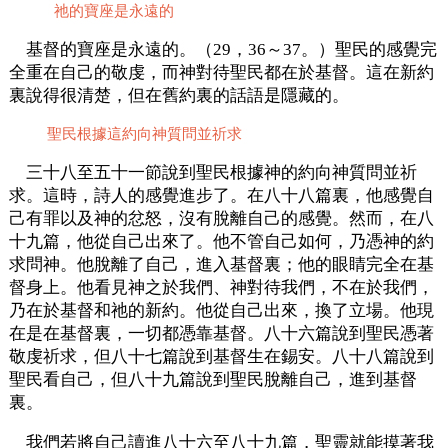
祂的寶座是永遠的
基督的寶座是永遠的。（29，36～37。）聖民的感覺完
全重在自己的敬虔，而神對待聖民都在於基督。這在新約
裏說得很清楚，但在舊約裏的話語是隱藏的。
聖民根據這約向神質問並祈求
三十八至五十一節說到聖民根據神的約向神質問並祈
求。這時，詩人的感覺進步了。在八十八篇裏，他感覺自
己有罪以及神的忿怒，沒有脫離自己的感覺。然而，在八
十九篇，他從自己出來了。他不管自己如何，乃憑神的約
求問神。他脫離了自己，進入基督裏；他的眼睛完全在基
督身上。他看見神之於我們、神對待我們，不在於我們，
乃在於基督和祂的新約。他從自己出來，換了立場。他現
在是在基督裏，一切都憑靠基督。八十六篇說到聖民憑著
敬虔祈求，但八十七篇說到基督生在錫安。八十八篇說到
聖民看自己，但八十九篇說到聖民脫離自己，進到基督
裏。
我們若將自己讀進八十六至八十九篇，聖靈就能摸著我