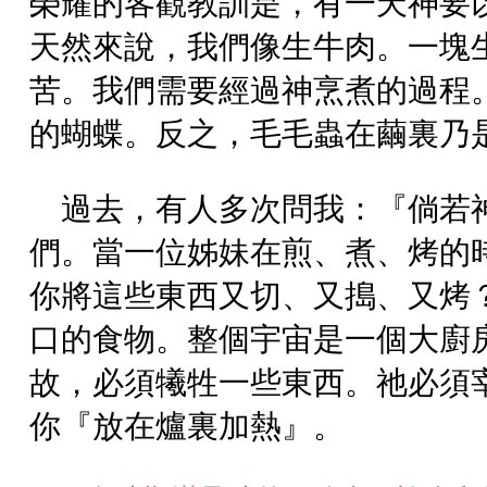
榮耀的客觀教訓是，有一天神要
天然來說，我們像生牛肉。一塊
苦。我們需要經過神烹煮的過程
的蝴蝶。反之，毛毛蟲在繭裏乃
過去，有人多次問我：『倘若
們。當一位姊妹在煎、煮、烤的
你將這些東西又切、又搗、又烤
口的食物。整個宇宙是一個大廚
故，必須犧牲一些東西。祂必須
你『放在爐裏加熱』。