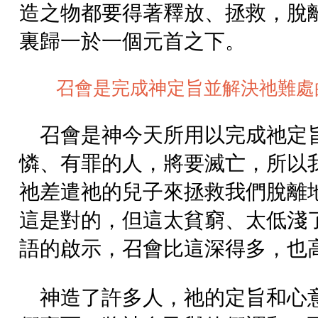
造之物都要得著釋放、拯救，脫
裏歸一於一個元首之下。
召會是完成神定旨並解決祂難處
召會是神今天所用以完成祂定
憐、有罪的人，將要滅亡，所以
祂差遣祂的兒子來拯救我們脫離
這是對的，但這太貧窮、太低淺
語的啟示，召會比這深得多，也
神造了許多人，祂的定旨和心