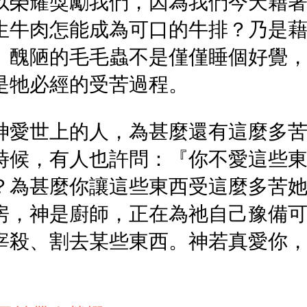
以榮耀獎勵我們，因為我們今天藉
生牛肉怎能成為可口的牛排？乃是
。醜陋的毛毛蟲不是僅僅睡個好覺
是牠必經的受苦過程。
神愛世上的人，為甚麼還有這麼多
時候，有人也許問：『你不愛這些
？為甚麼你讓這些東西受這麼多苦
房，神是廚師，正在為祂自己豫備
宰殺、割去某些東西。神若真愛你