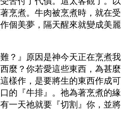
著受苦付了代價。這太客觀了。以
藉著烹煮。牛肉被烹煮時，就在受
，作個美夢，隔天醒來就變成美麗
苦難？』原因是神今天正在烹煮我
東西麼？你若愛這些東西，為甚麼
她這樣作，是要將生的東西作成可
可口的『牛排』。祂為著烹煮的緣
，有一天祂就要『切割』你，並將