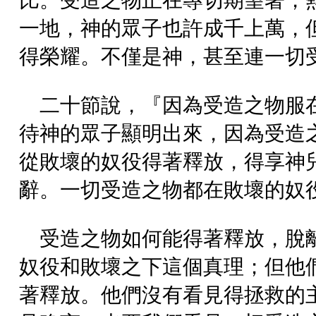
比。受造之物正在專切期望著，
一地，神的眾子也許成千上萬，
得榮耀。不僅是神，甚至連一切
二十節說，『因為受造之物服
待神的眾子顯明出來，因為受造
從敗壞的奴役得著釋放，得享神
辭。一切受造之物都在敗壞的奴
受造之物如何能得著釋放，脫
奴役和敗壞之下這個真理；但他
著釋放。他們沒有看見得拯救的