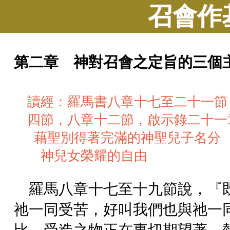
召會作
第二章 神對召會之定旨的三個
讀經：羅馬書八章十七至二十一節
四節，八章十二節，啟示錄二十一
藉聖別得著完滿的神聖兒子名分
神兒女榮耀的自由
羅馬八章十七至十九節說，『
祂一同受苦，好叫我們也與祂一