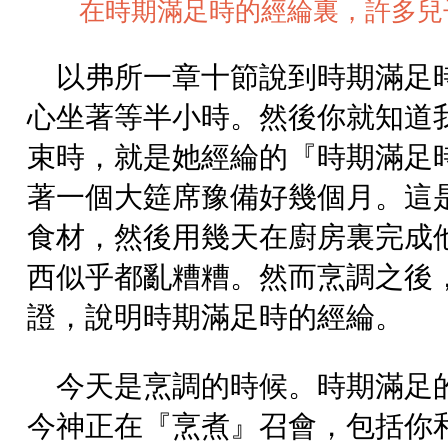
在時期滿足時的經綸裏，許多兒
以弗所一章十節說到時期滿足
心坐著等半小時。然後你就知道
束時，就是她經綸的『時期滿足
著一個大筵席豫備好幾個月。這
食材，然後用幾天在廚房裏完成
西似乎都亂糟糟。然而烹調之後
證，說明時期滿足時的經綸。
今天是烹調的時候。時期滿足
今神正在『烹煮』召會，包括你