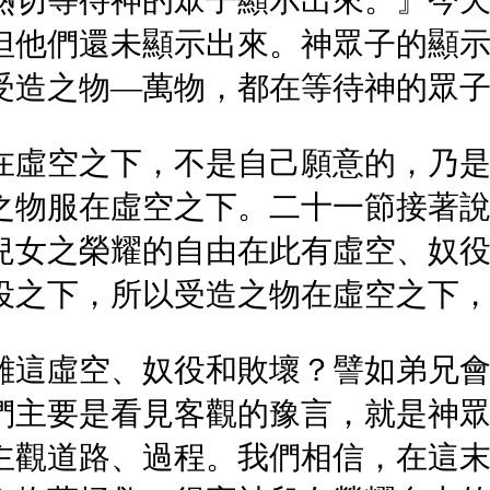
熱切等待神的眾子顯示出來。』今
但他們還未顯示出來。神眾子的顯
受造之物—萬物，都在等待神的眾
在虛空之下，不是自己願意的，乃
之物服在虛空之下。二十一節接著
兒女之榮耀的自由在此有虛空、奴
役之下，所以受造之物在虛空之下
離這虛空、奴役和敗壞？譬如弟兄
們主要是看見客觀的豫言，就是神
主觀道路、過程。我們相信，在這