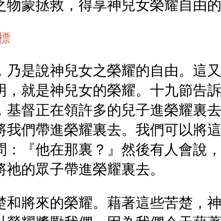
之物蒙拯救，得享神兒女榮耀自由
標
，乃是說神兒女之榮耀的自由。這
明，就是神兒女的榮耀。十九節告
，基督正在領許多的兒子進榮耀裏
將我們帶進榮耀裏去。我們可以將
問：『他在那裏？』然後有人會說
將祂的眾子帶進榮耀裏去。
楚和將來的榮耀。藉著這些苦楚，