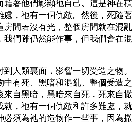
而藉著他們彰顯祂自己。這是神在
難處，祂有一個仇敵。然後，死隨
這房間若沒有光，整個房間就在混
，我們雖仍然能作事，但我們會在
射到人類裏面，影響一切受造之物
物中有死、黑暗和混亂。整個受造
壞來自黑暗，黑暗來自死，死來自
成就，祂有一個仇敵和許多難處，
神必須為祂的造物作一些事，因為