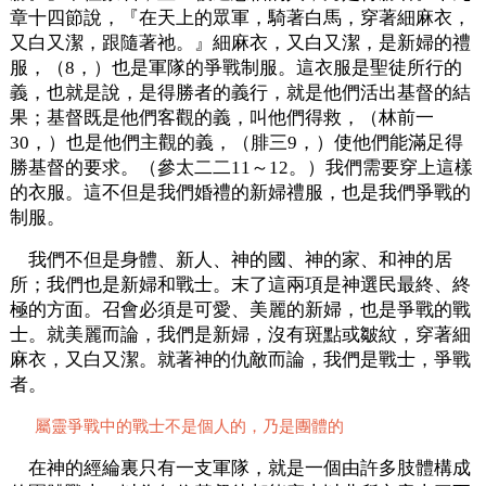
章十四節說，『在天上的眾軍，騎著白馬，穿著細麻衣，
又白又潔，跟隨著祂。』細麻衣，又白又潔，是新婦的禮
服，（8，）也是軍隊的爭戰制服。這衣服是聖徒所行的
義，也就是說，是得勝者的義行，就是他們活出基督的結
果；基督既是他們客觀的義，叫他們得救，（林前一
30，）也是他們主觀的義，（腓三9，）使他們能滿足得
勝基督的要求。（參太二二11～12。）我們需要穿上這樣
的衣服。這不但是我們婚禮的新婦禮服，也是我們爭戰的
制服。
我們不但是身體、新人、神的國、神的家、和神的居
所；我們也是新婦和戰士。末了這兩項是神選民最終、終
極的方面。召會必須是可愛、美麗的新婦，也是爭戰的戰
士。就美麗而論，我們是新婦，沒有斑點或皺紋，穿著細
麻衣，又白又潔。就著神的仇敵而論，我們是戰士，爭戰
者。
屬靈爭戰中的戰士不是個人的，乃是團體的
在神的經綸裏只有一支軍隊，就是一個由許多肢體構成