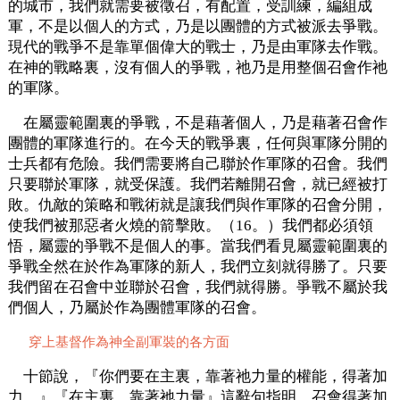
的城市，我們就需要被徵召，有配置，受訓練，編組成
軍，不是以個人的方式，乃是以團體的方式被派去爭戰。
現代的戰爭不是靠單個偉大的戰士，乃是由軍隊去作戰。
在神的戰略裏，沒有個人的爭戰，祂乃是用整個召會作祂
的軍隊。
在屬靈範圍裏的爭戰，不是藉著個人，乃是藉著召會作
團體的軍隊進行的。在今天的戰爭裏，任何與軍隊分開的
士兵都有危險。我們需要將自己聯於作軍隊的召會。我們
只要聯於軍隊，就受保護。我們若離開召會，就已經被打
敗。仇敵的策略和戰術就是讓我們與作軍隊的召會分開，
使我們被那惡者火燒的箭擊敗。（16。）我們都必須領
悟，屬靈的爭戰不是個人的事。當我們看見屬靈範圍裏的
爭戰全然在於作為軍隊的新人，我們立刻就得勝了。只要
我們留在召會中並聯於召會，我們就得勝。爭戰不屬於我
們個人，乃屬於作為團體軍隊的召會。
穿上基督作為神全副軍裝的各方面
十節說，『你們要在主裏，靠著祂力量的權能，得著加
力。』『在主裏，靠著祂力量』這辭句指明，召會得著加