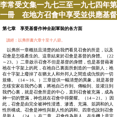
李常受文集一九七三至一九七四年第
一冊 在地方召會中享受並供應基督
第七章 享受基督作神全副軍裝的各方面
讀經：以弗所書六章十至十八節。
以弗所一章概括且清楚的給我們看見召會的所是，以及
召會是怎樣產生的。這章結束於召會是基督的身體。（22
～23。）二章啟示召會不但是基督的身體，也是基督藉著
祂在十字架上的死，在祂自己裏面所創造的一個新人；祂
在十字架上廢掉了在猶太人和外邦人之間造成仇恨的一切
規條。（14～16。）三章提供一幅清楚的異象，就是基督
怎樣安家在我們心裏，將祂自己作到、傳輸到、並灌注到
我們心裏，就是召會所是的中心，直到召會被充滿，成為
神一切的豐滿，神也就在召會中得榮耀。（14～21。）因
此，召會是由完全被神性浸透、滲透、充滿、並調和的人
性所構成。召會是神性與新人性的調和。四章也說到召會
是新人。（24。）在二章，召會作為新人，在生機上是完