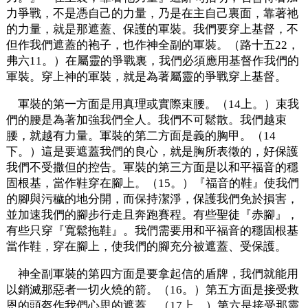
力爭戰，不是憑自己的力量，乃是在主自己裏面，靠著祂
的力量，就是那遮蓋、保護的軍裝。我們要穿上基督，不
但作我們遮蓋的袍子，也作神全副的軍裝。（路十五22，
弗六11。）在屬靈的爭戰裏，我們必須應用基督作我們的
軍裝。穿上神的軍裝，就是為著屬靈的爭戰穿上基督。
軍裝的第一方面是用真理或實際束腰。（14上。）束我
們的腰是為著加強我們全人。我們不可鬆散。我們越束
腰，就越有力量。軍裝的第二方面是義的胸甲。（14
下。）這是要遮蓋我們的良心，就是胸所表徵的，好保護
我們不受撒但的控告。軍裝的第三方面是以和平福音的穩
固根基，當作鞋穿在腳上。（15。）『福音的鞋』使我們
的腳與污穢的地分開，而保持潔淨，保護我們免於損害，
並加速我們的腳步行走且奔跑賽程。有些聖徒『赤腳』，
有些只穿『寬鬆拖鞋』。我們需要用和平福音的穩固根基
當作鞋，穿在腳上，使我們的腳充分被遮蓋、受保護。
神全副軍裝的第四方面是要拿起信的盾牌，我們就能用
以銷滅那惡者一切火燒的箭。（16。）第五方面是接受救
恩的頭盔作我們心思的遮蓋，（17上，）第六是接受那靈