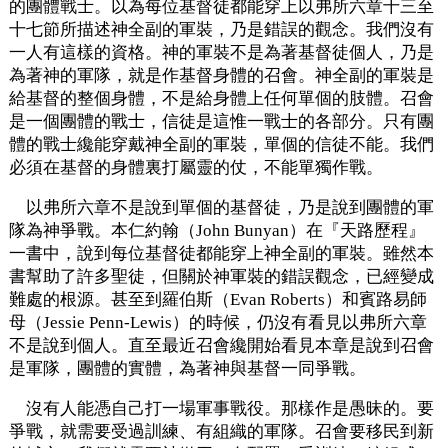
的團體戰士。以為每位基督徒都能穿上以弗所六章十三至
十七節所描述神全副的軍裝，乃是錯誤的觀念。我們沒有
一人有這樣的資格。神的軍裝不是為著基督徒個人，乃是
為著神的軍隊，就是作基督身體的召會。神全副的軍裝是
給基督的整個身體，不是給身體上任何單個的肢體。召會
是一個團體的戰士，信徒是這惟一戰士的各部分。只有團
體的戰士纔能穿戴神全副的軍裝，單個的信徒不能。我們
必須在基督的身體裏打屬靈的仗，不能單獨作戰。
以弗所六章不是說到單個的基督徒，乃是說到團體的軍
隊為神爭戰。本仁約翰（John Bunyan）在『天路歷程』
一書中，說到每位基督徒都能穿上神全副的軍裝。雖然本
書幫助了許多聖徒，但關於神軍裝的錯誤觀念，已經變成
難處的根源。甚至到羅伯斯（Evan Roberts）和賓路易師
母（Jessie Penn-Lewis）的時候，仍沒有看見以弗所六章
不是說到個人。直至最近召會纔開始看見本章是說到召會
是軍隊，團體的實體，為著神與基督一同爭戰。
沒有人能憑自己打一場軍事戰役。那樣作是愚昧的。要
爭戰，就需要受過訓練、有組織的軍隊。召會要移民到新