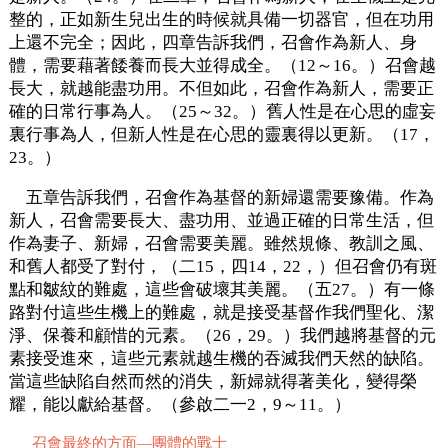
整的，正如新生兒出生的時候就具備一切器官，但在功用
上還不完全；因此，四章告訴我們，召會作為新人、身
體，需要藉著餧養而長大並得成全。（12～16。）召會越
長大，就越能盡功用。不但如此，召會作為新人，需要正
確的日常行事為人。（25～32。）舊人性是在心思的虛妄
裏行事為人，但新人性是在心思的靈裏得以更新。（17，
23。）
五章告訴我們，召會作為基督的新婦還需要豫備。作為
新人，召會需要長大、盡功用、並過正確的日常生活，但
作為妻子、新婦，召會需要美麗。雖然規條、教訓之風、
和舊人都受了對付，（二15，四14，22，）但召會仍有斑
點和皺紋的難處，這些會破壞其美麗。（五27。）有一條
路對付這些生機上的難處，就是接受基督作我們聖化、潔
淨、保養和顧惜的元素。（26，29。）我們越將基督的元
素接受進來，這些元素就越生機的吞滅我們天然的缺陷。
當這些缺陷自然而然的消失，新婦就得著美化，變得榮
耀，能以獻給基督。（參啟二一2，9～11。）
召會最終的方面—團體的戰士