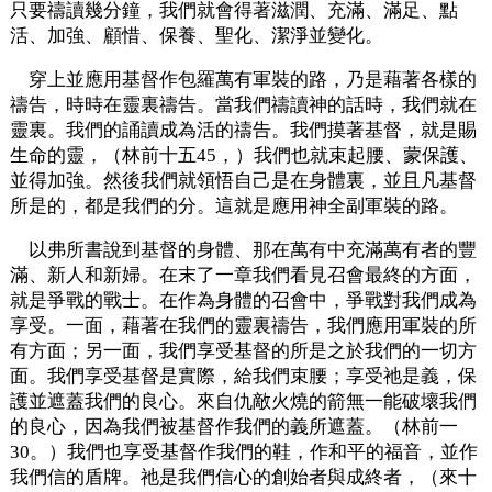
只要禱讀幾分鐘，我們就會得著滋潤、充滿、滿足、點
活、加強、顧惜、保養、聖化、潔淨並變化。
穿上並應用基督作包羅萬有軍裝的路，乃是藉著各樣的
禱告，時時在靈裏禱告。當我們禱讀神的話時，我們就在
靈裏。我們的誦讀成為活的禱告。我們摸著基督，就是賜
生命的靈，（林前十五45，）我們也就束起腰、蒙保護、
並得加強。然後我們就領悟自己是在身體裏，並且凡基督
所是的，都是我們的分。這就是應用神全副軍裝的路。
以弗所書說到基督的身體、那在萬有中充滿萬有者的豐
滿、新人和新婦。在末了一章我們看見召會最終的方面，
就是爭戰的戰士。在作為身體的召會中，爭戰對我們成為
享受。一面，藉著在我們的靈裏禱告，我們應用軍裝的所
有方面；另一面，我們享受基督的所是之於我們的一切方
面。我們享受基督是實際，給我們束腰；享受祂是義，保
護並遮蓋我們的良心。來自仇敵火燒的箭無一能破壞我們
的良心，因為我們被基督作我們的義所遮蓋。（林前一
30。）我們也享受基督作我們的鞋，作和平的福音，並作
我們信的盾牌。祂是我們信心的創始者與成終者，（來十