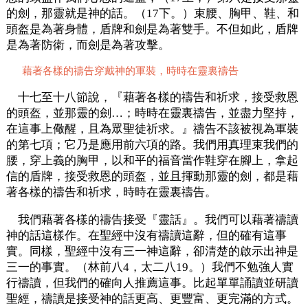
的劍，那靈就是神的話。（17下。）束腰、胸甲、鞋、和
頭盔是為著身體，盾牌和劍是為著雙手。不但如此，盾牌
是為著防衛，而劍是為著攻擊。
藉著各樣的禱告穿戴神的軍裝，時時在靈裏禱告
十七至十八節說，『藉著各樣的禱告和祈求，接受救恩
的頭盔，並那靈的劍…；時時在靈裏禱告，並盡力堅持，
在這事上儆醒，且為眾聖徒祈求。』禱告不該被視為軍裝
的第七項；它乃是應用前六項的路。我們用真理束我們的
腰，穿上義的胸甲，以和平的福音當作鞋穿在腳上，拿起
信的盾牌，接受救恩的頭盔，並且揮動那靈的劍，都是藉
著各樣的禱告和祈求，時時在靈裏禱告。
我們藉著各樣的禱告接受『靈話』。我們可以藉著禱讀
神的話這樣作。在聖經中沒有禱讀這辭，但的確有這事
實。同樣，聖經中沒有三一神這辭，卻清楚的啟示出神是
三一的事實。（林前八4，太二八19。）我們不勉強人實
行禱讀，但我們的確向人推薦這事。比起單單誦讀並研讀
聖經，禱讀是接受神的話更高、更豐富、更完滿的方式。