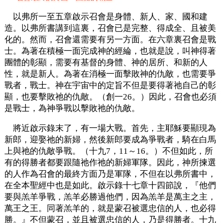
以弗所一至五章啟示召會是身體、新人、家、國和建
造。以弗所書講到這裏，召會已是完整、得成全、且被美
化的。然而，召會還需要有另一方面。在六章裏召會是戰
士。為著在積極一面完成神的經綸，也就是說，叫神得著
團體的彰顯，需要有基督的身體、神的居所、和新的人
性，就是新人。為著在消極一面擊敗神的仇敵，也需要爭
戰者，戰士。神在宇宙中的定旨不但是要得著祂自己的彰
顯，也要擊敗祂的仇敵。（創一26。）因此，召會也必須
是戰士，為神爭戰以擊敗祂的仇敵。
將近啟示錄末了，有一場大戰。首先，主耶穌要顯現為
新郎，迎娶祂的新婦，然後新郎要成為爭戰者，騎在白馬
上與祂的仇敵爭戰。（十九7，11～16。）不但如此，所
有的得勝者都要跟隨祂作祂的新婦軍隊。因此，神所揀選
的人作為召會的最終方面乃是軍隊，不但在以弗所書中，
在全本聖經中也是如此。啟示錄十七章十四節說，『他們
要與羔羊爭戰，羔羊必勝過他們，因為羔羊是萬主之主，
萬王之王。同著羔羊的，就是蒙召被選忠信的人，也必得
勝。』不但蒙召，並且被選忠信的人，乃是得勝者。十九