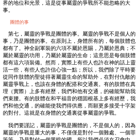
界的地位和光景，這是從事屬靈的爭戰所不能忽略的大
事。
團體的事
第七，屬靈的爭戰是團體的事。屬靈的爭戰不是個人的
事，乃是團體的事。在原則上，身體所有的，每個肢體也
都有了。神全副軍裝的六項不屬於恩賜，乃屬於恩典；不
屬於屬靈的功用，乃屬於屬靈的生命；這意思是每個肢體
都有這六項裝備。然而，實際上有些人也許在神的話上靈
活一些，有些人也許信心強一點；所以，我們除了平時要
從同作肢體的聖徒得著屬靈生命的幫助外，在對付仇敵的
屬靈爭戰上，也該在身體的配搭和交通裏。有的肢體在真
理（實際）上多有經歷，我們和他有交通，的確能幫助我
們束腰。有的肢體在和平福音的穩固根基上多有經歷，我
們和他交通，的確能使我們得供應，而願更多接受十字架
的對付。這就是在身體的交通裏從事屬靈的爭戰。
我們要謹記，屬靈的爭戰是團體的，不是個人的，因為
屬靈的爭戰是重大的事，不僅僅是對付一個難處、一個罪
等等，乃是對付一個黑暗的國。所以我們必須在召會中，