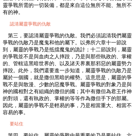
靈爭戰所需的一切裝備，都是來自這位無所不能、無所不
有的神。
認清屬靈爭戰的仇敵
第三，要認清屬靈爭戰的仇敵。我們必須認清我們屬靈
爭戰的仇敵乃是魔鬼和他的屬下。以弗所六章十一節說
到，屬靈的爭戰乃是抵擋魔鬼的詭計；十二節說到，屬靈
的爭戰並不是與血肉之人摔跤，乃是與那些執政的、掌權
的、管轄這黑暗世界的、以及諸天界裏那邪惡的屬靈勢力
摔跤。此外，我們還要進一步知道，屬靈爭戰的仇敵乃是
屬於一個國，就是撒但黑暗的權勢。這意思是，屬靈的爭
戰不是與散漫、少數的惡魔爭戰。屬靈爭戰的對象乃是與
神的國相對之有組織的撒但的國；其中有撒但為君王作神
的對頭，還有執政的、掌權的等等作為撒但手下的部屬。
因此，屬靈的爭戰不是輕易的事，乃是相當重大、相當不
容易的事。
要站住
第四，要站住。屬靈的爭戰中最重要的乃是要站住。六