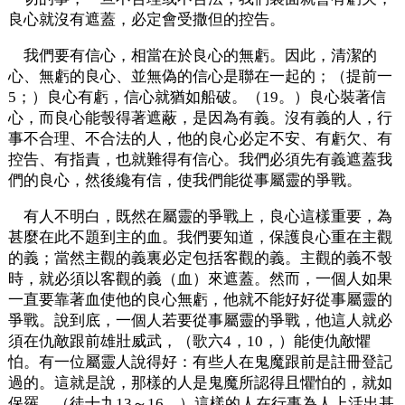
良心就沒有遮蓋，必定會受撒但的控告。
我們要有信心，相當在於良心的無虧。因此，清潔的
心、無虧的良心、並無偽的信心是聯在一起的；（提前一
5；）良心有虧，信心就猶如船破。（19。）良心裝著信
心，而良心能彀得著遮蔽，是因為有義。沒有義的人，行
事不合理、不合法的人，他的良心必定不安、有虧欠、有
控告、有指責，也就難得有信心。我們必須先有義遮蓋我
們的良心，然後纔有信，使我們能從事屬靈的爭戰。
有人不明白，既然在屬靈的爭戰上，良心這樣重要，為
甚麼在此不題到主的血。我們要知道，保護良心重在主觀
的義；當然主觀的義裏必定包括客觀的義。主觀的義不彀
時，就必須以客觀的義（血）來遮蓋。然而，一個人如果
一直要靠著血使他的良心無虧，他就不能好好從事屬靈的
爭戰。說到底，一個人若要從事屬靈的爭戰，他這人就必
須在仇敵跟前雄壯威武，（歌六4，10，）能使仇敵懼
怕。有一位屬靈人說得好：有些人在鬼魔跟前是註冊登記
過的。這就是說，那樣的人是鬼魔所認得且懼怕的，就如
保羅。（徒十九13～16。）這樣的人在行事為人上活出基