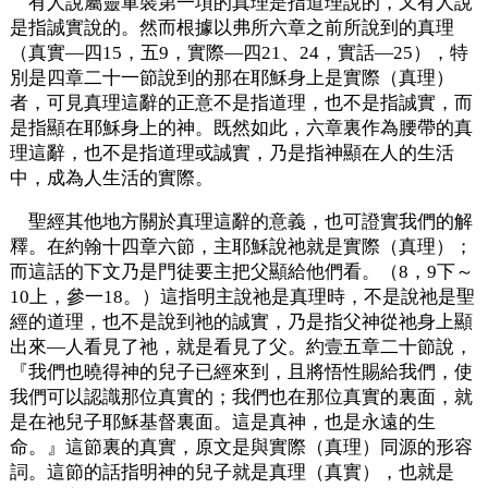
有人說屬靈軍裝第一項的真理是指道理說的，又有人說
是指誠實說的。然而根據以弗所六章之前所說到的真理
（真實—四15，五9，實際—四21、24，實話—25），特
別是四章二十一節說到的那在耶穌身上是實際（真理）
者，可見真理這辭的正意不是指道理，也不是指誠實，而
是指顯在耶穌身上的神。既然如此，六章裏作為腰帶的真
理這辭，也不是指道理或誠實，乃是指神顯在人的生活
中，成為人生活的實際。
聖經其他地方關於真理這辭的意義，也可證實我們的解
釋。在約翰十四章六節，主耶穌說祂就是實際（真理）；
而這話的下文乃是門徒要主把父顯給他們看。（8，9下～
10上，參一18。）這指明主說祂是真理時，不是說祂是聖
經的道理，也不是說到祂的誠實，乃是指父神從祂身上顯
出來—人看見了祂，就是看見了父。約壹五章二十節說，
『我們也曉得神的兒子已經來到，且將悟性賜給我們，使
我們可以認識那位真實的；我們也在那位真實的裏面，就
是在祂兒子耶穌基督裏面。這是真神，也是永遠的生
命。』這節裏的真實，原文是與實際（真理）同源的形容
詞。這節的話指明神的兒子就是真理（真實），也就是