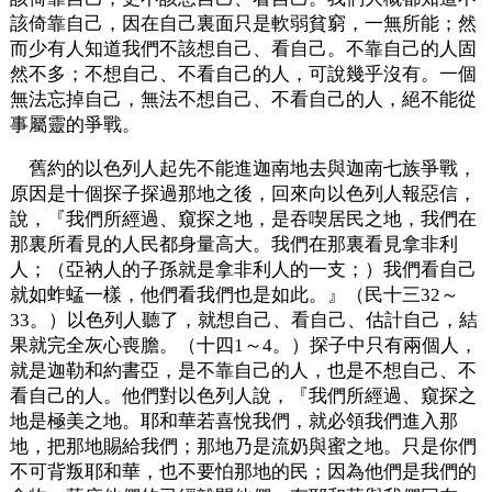
該倚靠自己，因在自己裏面只是軟弱貧窮，一無所能；然
而少有人知道我們不該想自己、看自己。不靠自己的人固
然不多；不想自己、不看自己的人，可說幾乎沒有。一個
無法忘掉自己，無法不想自己、不看自己的人，絕不能從
事屬靈的爭戰。
舊約的以色列人起先不能進迦南地去與迦南七族爭戰，
原因是十個探子探過那地之後，回來向以色列人報惡信，
說，『我們所經過、窺探之地，是吞喫居民之地，我們在
那裏所看見的人民都身量高大。我們在那裏看見拿非利
人；（亞衲人的子孫就是拿非利人的一支；）我們看自己
就如蚱蜢一樣，他們看我們也是如此。』（民十三32～
33。）以色列人聽了，就想自己、看自己、估計自己，結
果就完全灰心喪膽。（十四1～4。）探子中只有兩個人，
就是迦勒和約書亞，是不靠自己的人，也是不想自己、不
看自己的人。他們對以色列人說，『我們所經過、窺探之
地是極美之地。耶和華若喜悅我們，就必領我們進入那
地，把那地賜給我們；那地乃是流奶與蜜之地。只是你們
不可背叛耶和華，也不要怕那地的民；因為他們是我們的