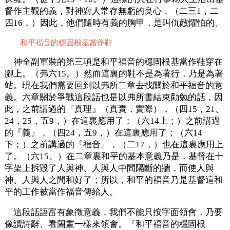
督作主觀的義，對神對人常存無虧的良心，（二三1，二
四16，）因此，他們隨時有義的胸甲，是叫仇敵懼怕的。
和平福音的穩固根基當作鞋
神全副軍裝的第三項是和平福音的穩固根基當作鞋穿在
腳上。（弗六15。）然而這裏的鞋不是為著行，乃是為著
站。現在我們需要回到以弗所二章去找關於和平福音的意
義。六章關於爭戰這段話也是以弗所書結束勸勉的話，因
此，之前講過的『真理』（真實，實際），（四15，21、
24，25，五9，）在這裏應用了；（六14上；）之前講過
的『義』，（四24，五9，）在這裏應用了；（六14
下；）之前講過的『福音』，（二17，）也在這裏應用上
了。（六15。）在二章裏和平的基本意義乃是，基督在十
字架上拆毀了人與神、人與人中間隔斷的牆，而使人與
神、人與人之間和好了；所以，和平的福音乃是基督這和
平的工作被當作福音傳給人。
這段話語富有象徵意義，我們不能只按字面領會，乃要
像讀詩辭、看圖畫一樣來領會。『和平福音的穩固根