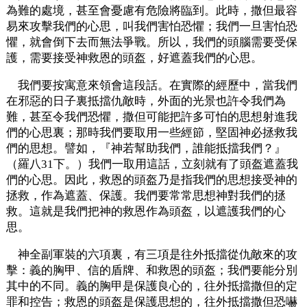
為難的處境，甚至會憂慮有危險將臨到。此時，撒但最容
易來攻擊我們的心思，叫我們害怕恐懼；我們一旦害怕恐
懼，就會倒下去而無法爭戰。所以，我們的頭腦需要受保
護，需要接受神救恩的頭盔，好遮蓋我們的心思。
我們要按寓意來領會這段話。在實際的經歷中，當我們
在邪惡的日子裏抵擋仇敵時，外面的光景也許令我們為
難，甚至令我們恐懼，撒但可能把許多可怕的思想射進我
們的心思裏；那時我們要取用一些經節，堅固神必拯救我
們的思想。譬如，『神若幫助我們，誰能抵擋我們？』
（羅八31下。）我們一取用這話，立刻就有了頭盔遮蓋我
們的心思。因此，救恩的頭盔乃是指我們的思想接受神的
拯救，作為遮蓋、保護。我們要常常思想神對我們的拯
救。這就是我們把神的救恩作為頭盔，以遮護我們的心
思。
神全副軍裝的六項裏，有三項是往外抵擋從仇敵來的攻
擊：義的胸甲、信的盾牌、和救恩的頭盔；我們要能分別
其中的不同。義的胸甲是保護良心的，往外抵擋撒但的定
罪和控告；救恩的頭盔是保護思想的，往外抵擋撒但恐嚇