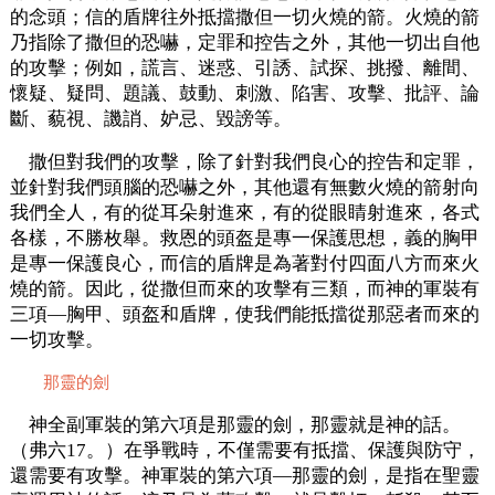
的念頭；信的盾牌往外抵擋撒但一切火燒的箭。火燒的箭
乃指除了撒但的恐嚇，定罪和控告之外，其他一切出自他
的攻擊；例如，謊言、迷惑、引誘、試探、挑撥、離間、
懷疑、疑問、題議、鼓動、刺激、陷害、攻擊、批評、論
斷、藐視、譏誚、妒忌、毀謗等。
撒但對我們的攻擊，除了針對我們良心的控告和定罪，
並針對我們頭腦的恐嚇之外，其他還有無數火燒的箭射向
我們全人，有的從耳朵射進來，有的從眼睛射進來，各式
各樣，不勝枚舉。救恩的頭盔是專一保護思想，義的胸甲
是專一保護良心，而信的盾牌是為著對付四面八方而來火
燒的箭。因此，從撒但而來的攻擊有三類，而神的軍裝有
三項—胸甲、頭盔和盾牌，使我們能抵擋從那惡者而來的
一切攻擊。
那靈的劍
神全副軍裝的第六項是那靈的劍，那靈就是神的話。
（弗六17。）在爭戰時，不僅需要有抵擋、保護與防守，
還需要有攻擊。神軍裝的第六項—那靈的劍，是指在聖靈