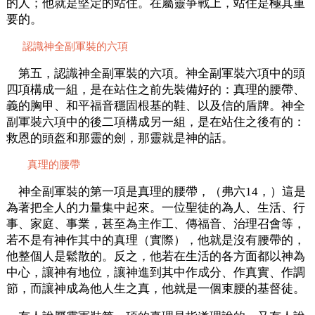
的人；他就是堅定的站住。在屬靈爭戰上，站住是極其重
要的。
認識神全副軍裝的六項
第五，認識神全副軍裝的六項。神全副軍裝六項中的頭
四項構成一組，是在站住之前先裝備好的：真理的腰帶、
義的胸甲、和平福音穩固根基的鞋、以及信的盾牌。神全
副軍裝六項中的後二項構成另一組，是在站住之後有的：
救恩的頭盔和那靈的劍，那靈就是神的話。
真理的腰帶
神全副軍裝的第一項是真理的腰帶，（弗六14，）這是
為著把全人的力量集中起來。一位聖徒的為人、生活、行
事、家庭、事業，甚至為主作工、傳福音、治理召會等，
若不是有神作其中的真理（實際），他就是沒有腰帶的，
他整個人是鬆散的。反之，他若在生活的各方面都以神為
中心，讓神有地位，讓神進到其中作成分、作真實、作調
節，而讓神成為他人生之真，他就是一個束腰的基督徒。