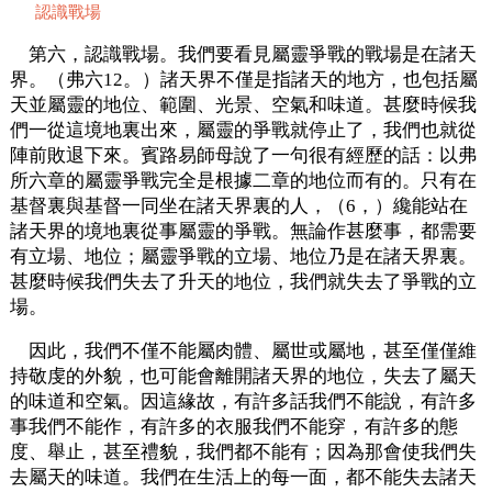
認識戰場
第六，認識戰場。我們要看見屬靈爭戰的戰場是在諸天
界。（弗六12。）諸天界不僅是指諸天的地方，也包括屬
天並屬靈的地位、範圍、光景、空氣和味道。甚麼時候我
們一從這境地裏出來，屬靈的爭戰就停止了，我們也就從
陣前敗退下來。賓路易師母說了一句很有經歷的話：以弗
所六章的屬靈爭戰完全是根據二章的地位而有的。只有在
基督裏與基督一同坐在諸天界裏的人，（6，）纔能站在
諸天界的境地裏從事屬靈的爭戰。無論作甚麼事，都需要
有立場、地位；屬靈爭戰的立場、地位乃是在諸天界裏。
甚麼時候我們失去了升天的地位，我們就失去了爭戰的立
場。
因此，我們不僅不能屬肉體、屬世或屬地，甚至僅僅維
持敬虔的外貌，也可能會離開諸天界的地位，失去了屬天
的味道和空氣。因這緣故，有許多話我們不能說，有許多
事我們不能作，有許多的衣服我們不能穿，有許多的態
度、舉止，甚至禮貌，我們都不能有；因為那會使我們失
去屬天的味道。我們在生活上的每一面，都不能失去諸天