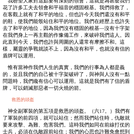
我盼望大家對這點要有深刻的領會，這就是為甚麼我們
花了許多工夫去領會和平福音的穩固根基。我們得救了，
在客觀上就有了和平的地位，但也許今天我們還沒有和平
的鞋，使我們能彀站住和平的地位。我們在經歷上也許失
去了和平的地位，因為我們沒有穩固的根基—沒有十字架
在我們身上一再主觀的作豫備工作，來破碎我們這人。因
此直到今天，我們也許與周圍的人還常有摩擦不和。這
樣，屬靈的爭戰就談不上，因為沒有和平，也就沒有信的
盾牌可以運用。
惟有當神作我們人生的真實，我們的行事為人都是義
的，並且我們的自己被十字架破碎了，與神與人沒有一點
問題時，我們纔有信心可以運用。這就是我們有了信的盾
牌，可以銷滅那惡者一切火燒的箭。
救恩的頭盔
神全副軍裝的第五項是救恩的頭盔。（六17。）我們有
了軍裝的前四項，就可以站住；然而我們站住時，仇敵就
要來攻擊、為難、危害我們。這時我們如同在前線打仗的
士兵，必須在仇敵跟前站住；我們的心思也許難免會想到