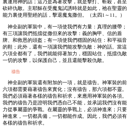
裏運用神的話；這乃是為著攻擊，就是擊打、斬殺，甚至
砍碎仇敵。主耶穌在受魔鬼試誘時就是如此，祂在聖靈的
能力裏使用聖經的話，擊退魔鬼撒但。（太四1～11。）
神全副的軍裝中，有一項使我們有力量：真理的腰帶；
有三項讓我們抵擋從撒但來的攻擊：義的胸甲、信的盾
牌、和救恩的頭盔；有一項使我們穩固的站住：和平福音
的鞋；此外，還有一項讓我們能攻擊仇敵：神的話。當這
六項全都有了，我們就能得著加力，穩固站住，抵擋仇敵
一切的攻擊，以保護自己，並且還能擊殺仇敵。
禱告
神全副的軍裝還有附加的一項，就是禱告。神軍裝的前
六項都需要藉著禱告來實化；沒有禱告，那六項都不靈。
我們必須藉著各樣的禱告和祈求，來應用神軍裝的各項。
我們的禱告乃是證明我們憑自己不能，並承認我們沒有能
力從事屬靈的爭戰。在屬靈的爭戰上，必須神進來；只要
神進來，一切都具備，一切都能作成。因此，我們必須有
各樣的禱告和祈求。