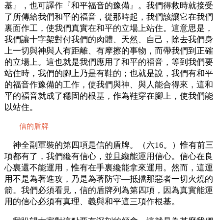
基』，也可譯作『和平福音的豫備』。我們得救時就接受
了所傳給我們和平的福音，從那時起，我們該讓它在我們
裏面作工，使我們真實在和平的立場上站住。這意思是，
我們讓十字架對付我們的肉體、天然、自己，除去我們身
上一切與神與人有距離、有摩擦的事物，而帶我們到正確
的立場上。這也就是我們應用了和平的福音，等到我們要
站住時，我們的腳上乃是有鞋的；也就是說，我們有和平
的福音作豫備的工作，使我們與神、與人能合得來，這和
平的福音就成了穩固的根基，作為鞋穿在腳上，使我們能
以站住。
信的盾牌
神全副軍裝的第四項是信的盾牌。（六16。）惟有前三
項都有了，我們纔有信心，並且纔能運用信心。信心在良
心裏還不能運用，惟有在手裏纔能拿來運用。然而，這運
用不是為著進攻，乃是為著防守—抵擋那惡者一切火燒的
箭。我們必須看見，信的盾牌列為第四項，因為真實能運
用的信心必須有真理、義與和平這三項作根基。