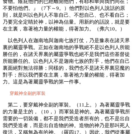
食物。蔭庇他們的已經離開他們，有耶和華與我們同在；
不要怕他們。』（7下～9。）他們對以色列人說話的原
則，就是叫以色列人不靠自己、不想自己、也不看自己；
乃要完全定睛於神，以神為估量。用新約的話說，就是要
在主裏，靠著祂力量的權能，得著加力。（弗六10。）
以色列人在迦南地與迦南七族打仗，乃是豫表在諸天界
裏的屬靈爭戰。正如在迦南地的爭戰絕不是以色列人所能
勝任的，在諸天界裏的屬靈爭戰也絕不是我們這些基督徒
所能勝任的。以色列人不是迦南七族的對手，他們在自己
裏面絕對無法得勝；同樣的，我們也不是諸天界裏惡魔的
對手；所以我們要在主裏，靠著祂力量的權能，得著加
力。這是為著屬靈爭戰的第一件事。
穿戴神全副的軍裝
第二，要穿戴神全副的軍裝。（11上。）為著屬靈爭戰
的力量是主的，（10，）而軍裝是神的。為著屬靈爭戰所
需要的一切裝備，都不是我們受造者所有的，也不是出自
我們受造者，而是出自造物的神。造物的神乃是那叫死人
復活，又稱無為有的神。（羅四17。）因此，我們從事屬