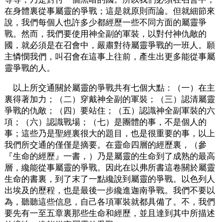
在身體裏從事屬靈的爭戰；這是就原則而論。但就細節來
說，我們每個人也許多少都經歷一些不同方面的屬靈爭
戰。然而，我們要使用神全副的軍裝，以對付神仇敵的
國，就必須是在召會中，嚴肅對待屬靈爭戰的一班人。願
主憐憫我們，叫召會在這事上往前，產生出更多能從事屬
靈爭戰的人。
以上所交通關於屬靈的爭戰共有七個大點：（一）在主
裏得著加力；（二）穿戴神全副的軍裝；（三）認清屬靈
爭戰的仇敵；（四）要站住；（五）認識神全副軍裝的六
項；（六）認識戰場；（七）是團體的事，不是個人的
事；這些乃是聖經裏很大的題目，也是很重要的事，以上
我們所交通的僅僅是摘要。在靈命四層的經歷裏，（參
『生命的經歷』一書，）乃是屬靈的生命到了成熟的最高
層，纔能從事屬靈的爭戰。因此在以弗所書這卷關於屬靈
生命的書裏，到了末了一點纔說到屬靈的爭戰。以色列人
出埃及的歷程，也是最後一步纔進迦南爭戰。我們不要以
為，聽聽這些信息，自己各項軍裝就都具備了。不，我們
要先有一至五章裏那些生命和經歷，並且達到其中所描述