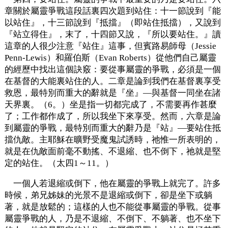
章關於屬靈爭戰這段話裏四次題到站住：十一節說到『能
以站住』，十三節說到『抵擋』（即站住抵擋），又說到
『站立得住』，末了，十四節又說，『所以要站住。』讀
這章的人很少注意『站住』這事，但賓路易師母（Jessie
Penn-Lewis）和羅伯斯（Evan Roberts）從他們自己屬靈
的經歷中找出這個訣竅：要從事屬靈的爭戰，必須是一個
在基督的大能裏站住的人。二章是論到我們在基督裏享受
救恩，最特別而重大的辭就是『坐』—與基督一同坐在諸
天界裏。（6。）坐是指一切都完成了，不需要再作甚麼
了；工作都作成了，所以我坐下來享受。然而，六章是論
到屬靈的爭戰，最特別而重大的辭乃是『站』—要站住抵
擋仇敵。主耶穌在曠野受魔鬼試誘時，祂惟一所表明的，
就是在仇敵面前毫不動搖、不退縮、也不倒下，祂就是堅
定的站住。（太四1～11。）
一個人若退縮或倒下，他在屬靈的爭戰上就完了。許多
時候，弟兄姊妹的光景不是退縮或倒下，卻是坐下或躺
著，就是放鬆的；這樣的人也不能從事屬靈的爭戰。從事
屬靈爭戰的人，乃是不退縮、不倒下、不躺著、也不坐下