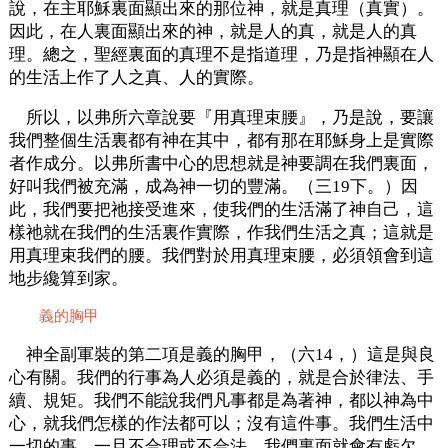
說，在主耶穌裏面顯出來的那位神，就是真理（真實）。
因此，在人裏面顯出來的神，就是人的真，就是人的真
理。總之，聖經裏面的真理不是指道理，乃是指神顯在人
的生活上作了人之真、人的實際。
所以，以弗所六章說要『用真理束腰』，乃是說，要讓
我們整個生活裏都有神在其中，都有那在耶穌身上是實際
者作成分。以弗所書中心的思想就是神要調在我們裏面，
好叫我們被充滿，成為神一切的豐滿。（三19下。）因
此，我們要把祂接受進來，使我們的生活滿了神自己，這
樣祂就在我們的生活裏作實際，作我們生活之真；這就是
用真理束我們的腰。我們對於用真理束腰，必須領會到這
地步纔算到家。
義的胸甲
神全副軍裝的第二項是義的胸甲，（六14，）這是與良
心有關。我們的行事為人必須是義的，就是合於律法、手
續、規矩。我們不能說我們凡事都是為著神，都以神為中
心，就我們怎樣的作法都可以；沒有這件事。我們生活中
一切的事，一旦不合理或不合法，我們裏面就會有虧欠，