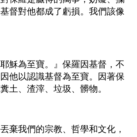
因基督對他都成了虧損。我們該像
督耶穌為至寶。』保羅因基督，不
，因他以認識基督為至寶。因著保
的糞土、渣滓、垃圾、髒物。
若丟棄我們的宗教、哲學和文化，