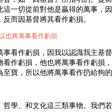
此這一切從前對他是贏得的萬事，
，反而因基督將其看作虧損。
以也將萬事看作虧損
萬事看作虧損，因我以認識我主基
物看作虧損，他也將萬事看作虧損
為至寶，所以他將萬事看作扔給狗
、哲學、和文化這三類事物。我們