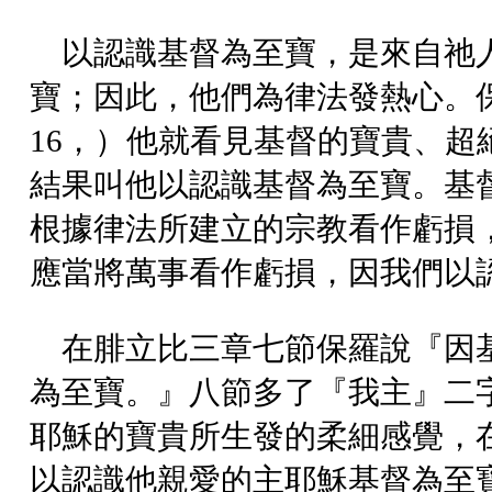
以認識基督為至寶，是來自祂
寶；因此，他們為律法發熱心。
16，）他就看見基督的寶貴、
結果叫他以認識基督為至寶。基
根據律法所建立的宗教看作虧損
應當將萬事看作虧損，因我們以
在腓立比三章七節保羅說『因
為至寶。』八節多了『我主』二
耶穌的寶貴所生發的柔細感覺，
以認識他親愛的主耶穌基督為至