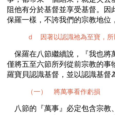
阻他有分於基督並享受基督。因
保羅一樣，不誇我們的宗教地位
ｄ 因著以認識祂為至寶，所
保羅在八節繼續說，『我也將
僅將五至六節所列從前宗教的事
羅寶貝認識基督，並以認識基督
（一） 將萬事看作虧損
八節的『萬事』必定包含宗教