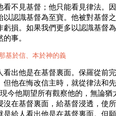
他看不見基督；他只能看見律法。
始以認識基督為至寶。他被對基督
作虧損。如果我們更多以認識基督
然的事。
那基於信、本於神的義
人看出他是在基督裏面。保羅從前
。但他在悔改信主時，就從律法和
）現今他期望所有觀察他的，無論猶
浸沒在基督裏面，給基督浸透，使
就是給人看出他是在基督裏面。但