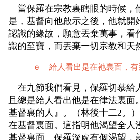
當保羅在宗教裏瞎眼的時候，
是，基督向他啟示之後，他就開
認識的緣故，願意丟棄萬事，看
識的至寶，而丟棄一切宗教和天
ｅ 給人看出是在祂裏面，有
在九節我們看見，保羅切慕給
且總是給人看出他是在律法裏面
基督裏的人』。（林後十二2。
在基督裏面。這指明他渴望全人
基督裏面。保羅深處有個渴望，