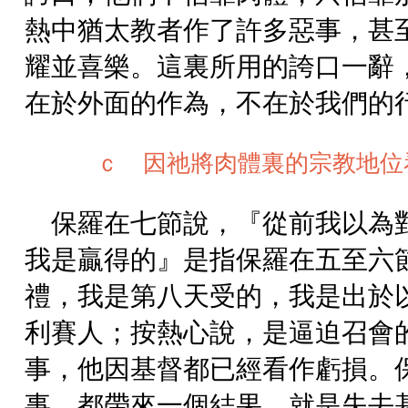
熱中猶太教者作了許多惡事，甚
耀並喜樂。這裏所用的誇口一辭
在於外面的作為，不在於我們的
ｃ 因祂將肉體裏的宗教地位
保羅在七節說，『從前我以為
我是贏得的』是指保羅在五至六
禮，我是第八天受的，我是出於
利賽人；按熱心說，是逼迫召會
事，他因基督都已經看作虧損。
事，都帶來一個結果，就是失去