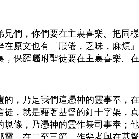
弟兄們，你們要在主裏喜樂。把同
辭在原文也有『厭倦，乏味，麻煩
裏，保羅囑咐聖徒要在主裏喜樂。
禮的，乃是我們這憑神的靈事奉，
信徒，就是藉著基督的釘十字架，
的規條，乃憑神的靈作祭司事奉；
那靈。在二至三節，作惡者與在基