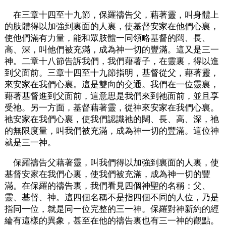
在三章十四至十九節，保羅禱告父，藉著靈，叫身體上
的肢體得以加強到裏面的人裏，使基督安家在他們心裏，
使他們滿有力量，能和眾肢體一同領略基督的闊、長、
高、深，叫他們被充滿，成為神一切的豐滿。這又是三一
神。二章十八節告訴我們，我們藉著子，在靈裏，得以進
到父面前。三章十四至十九節指明，基督從父，藉著靈，
來安家在我們心裏。這是雙向的交通。我們在一位靈裏，
藉著基督進到父面前，這意思是我們來到祂面前，並且享
受祂。另一方面，基督藉著靈，從神來安家在我們心裏。
祂安家在我們心裏，使我們認識祂的闊、長、高、深，祂
的無限度量，叫我們被充滿，成為神一切的豐滿。這位神
就是三一神。
保羅禱告父藉著靈，叫我們得以加強到裏面的人裏，使
基督安家在我們心裏，使我們被充滿，成為神一切的豐
滿。在保羅的禱告裏，我們看見四個神聖的名稱：父、
靈、基督、神。這四個名稱不是指四個不同的人位，乃是
指同一位，就是同一位完整的三一神。保羅對神新約的經
綸有這樣的異象，甚至在他的禱告裏也有三一神的觀點。