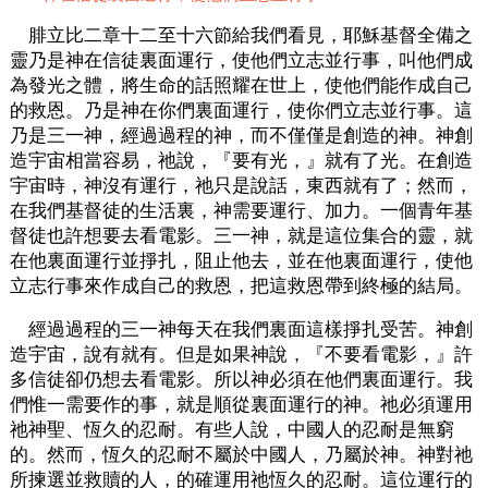
腓立比二章十二至十六節給我們看見，耶穌基督全備之
靈乃是神在信徒裏面運行，使他們立志並行事，叫他們成
為發光之體，將生命的話照耀在世上，使他們能作成自己
的救恩。乃是神在你們裏面運行，使你們立志並行事。這
乃是三一神，經過過程的神，而不僅僅是創造的神。神創
造宇宙相當容易，祂說，『要有光，』就有了光。在創造
宇宙時，神沒有運行，祂只是說話，東西就有了；然而，
在我們基督徒的生活裏，神需要運行、加力。一個青年基
督徒也許想要去看電影。三一神，就是這位集合的靈，就
在他裏面運行並掙扎，阻止他去，並在他裏面運行，使他
立志行事來作成自己的救恩，把這救恩帶到終極的結局。
經過過程的三一神每天在我們裏面這樣掙扎受苦。神創
造宇宙，說有就有。但是如果神說，『不要看電影，』許
多信徒卻仍想去看電影。所以神必須在他們裏面運行。我
們惟一需要作的事，就是順從裏面運行的神。祂必須運用
祂神聖、恆久的忍耐。有些人說，中國人的忍耐是無窮
的。然而，恆久的忍耐不屬於中國人，乃屬於神。神對祂
所揀選並救贖的人，的確運用祂恆久的忍耐。這位運行的