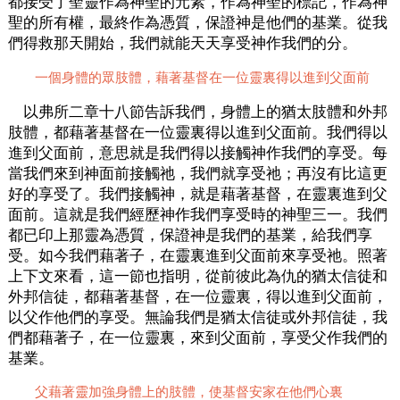
都接受了聖靈作為神聖的元素，作為神聖的標記，作為神
聖的所有權，最終作為憑質，保證神是他們的基業。從我
們得救那天開始，我們就能天天享受神作我們的分。
一個身體的眾肢體，藉著基督在一位靈裏得以進到父面前
以弗所二章十八節告訴我們，身體上的猶太肢體和外邦
肢體，都藉著基督在一位靈裏得以進到父面前。我們得以
進到父面前，意思就是我們得以接觸神作我們的享受。每
當我們來到神面前接觸祂，我們就享受祂；再沒有比這更
好的享受了。我們接觸神，就是藉著基督，在靈裏進到父
面前。這就是我們經歷神作我們享受時的神聖三一。我們
都已印上那靈為憑質，保證神是我們的基業，給我們享
受。如今我們藉著子，在靈裏進到父面前來享受祂。照著
上下文來看，這一節也指明，從前彼此為仇的猶太信徒和
外邦信徒，都藉著基督，在一位靈裏，得以進到父面前，
以父作他們的享受。無論我們是猶太信徒或外邦信徒，我
們都藉著子，在一位靈裏，來到父面前，享受父作我們的
基業。
父藉著靈加強身體上的肢體，使基督安家在他們心裏