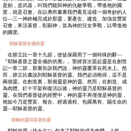
是劍，是武器，叫我們能與神的仇敵爭戰，帶進祂的國
度，就是召會。在以弗所書裏我們看見這樣一個奇妙的人
位—三一神終極完成於那靈，要產生、建造、加強並豐富
召會，來活基督，彰顯神，並為神的兒女爭戰，以帶進祂
的國度。
耶穌基督全備的靈
在腓立比一章十九節，使徒保羅用了一個特殊的辭—
『耶穌基督之靈全備的供應』。聖經首次題起靈是在創世
記一章二節，那裏告訴我們說，神的靈覆罩在死水上。然
而，腓立比書說到耶穌基督的靈。我們必須曉得，這不是
兩個靈。在創造裏，那個靈是神的靈。然而，在創造、成
為肉體、釘十字架和復活以後，神的靈乃是耶穌基督的
靈。在我們基督徒的經歷中，神的靈不再僅僅是神的靈，
祂如今乃是豐富、複合、經過過程、包羅萬有、賜生命的
靈—耶穌基督的靈。
耶穌的靈與基督的靈
耶穌的靈（徒十六7）包含了耶穌的成為肉體、人性、