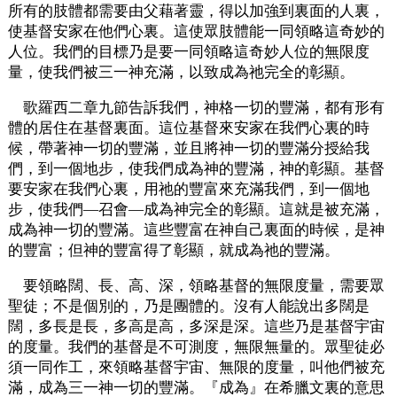
所有的肢體都需要由父藉著靈，得以加強到裏面的人裏，
使基督安家在他們心裏。這使眾肢體能一同領略這奇妙的
人位。我們的目標乃是要一同領略這奇妙人位的無限度
量，使我們被三一神充滿，以致成為祂完全的彰顯。
歌羅西二章九節告訴我們，神格一切的豐滿，都有形有
體的居住在基督裏面。這位基督來安家在我們心裏的時
候，帶著神一切的豐滿，並且將神一切的豐滿分授給我
們，到一個地步，使我們成為神的豐滿，神的彰顯。基督
要安家在我們心裏，用祂的豐富來充滿我們，到一個地
步，使我們—召會—成為神完全的彰顯。這就是被充滿，
成為神一切的豐滿。這些豐富在神自己裏面的時候，是神
的豐富；但神的豐富得了彰顯，就成為祂的豐滿。
要領略闊、長、高、深，領略基督的無限度量，需要眾
聖徒；不是個別的，乃是團體的。沒有人能說出多闊是
闊，多長是長，多高是高，多深是深。這些乃是基督宇宙
的度量。我們的基督是不可測度，無限無量的。眾聖徒必
須一同作工，來領略基督宇宙、無限的度量，叫他們被充
滿，成為三一神一切的豐滿。『成為』在希臘文裏的意思