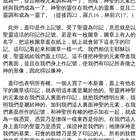
成為一，並且兩種元素調和為一了。照樣，神聖的元素已
經與我們成為一了。神聖的靈住在我們人的靈裏，並且二
靈調和成為一靈了。（提後四22，羅八16，林前六17。）
此外，蓋印是作上記號。受了聖靈為印記，意思就是以
聖靈這活的印記作記號。若是有一枚圖章，圖章上有人的
名字，把這枚圖章蓋在紙上，紙上就會留下這名字的印
記。這印記看起來和圖章一樣一式。我們相信主耶穌以
後，聖靈就給我們蓋上印記。這不僅把神聖的元素帶進我
們裏面，並且在我們身上作記號，使我們有印記所表徵之
神的形像，因此得以像神。
蓋印也表明所有權。一個人買了一本新書，蓋上有他名
字的圖章或印記，就表明這本書是屬於他的。聖靈將神聖
的元素放在我們這人裏面作印記，就把我們標明出來，指
明我們是屬於神的。加到我們這人裏面神聖的元素，在我
們裏面所作的記號，和神聖所有權的標示加在一起，就成
為一個憑質。憑質乃是擔保一樣東西是你的。在我們這人
身上蓋印的聖靈乃是憑質，保證神是我們的；祂擔保神是
我們的基業。召會的肢體乃是受了印記的人。所有的肢體