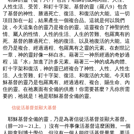
人性生活、受苦、和釘十字架。基督的靈（羅八9）包含
了基督的神性、勝過死亡、復活、和復活的大能。這一切
項目加在一起，結果產生一個複合品。這就是何以我們
說，今天這集合的靈乃是複合的靈。這靈複合了神聖的性
情、屬人的性情、人性的生活、人生的苦難、包羅萬有的
死、基督的勝過死亡、祂的復活、以及祂復活的大能。這
些乃是複合、經過過程、包羅萬有之靈的元素。在創世記
一章，神的靈好像一杯白水。藉著三一神所經過的奇妙過
程，這『水』加進了許多元素。藉著三一神的成為肉體、
釘十字架和復活，神的靈已經複合了神性、人性、人性生
活、人生苦難、釘十字架、復活、和復活的大能。今天耶
穌基督的靈乃是包羅萬有、經過過程、複合、賜生命、內
住的靈。在祂裏面有全備的供應！你需要甚麼？凡你所需
要的，祂就是！祂是耶穌基督全備的靈。
信徒活基督並顯大基督
耶穌基督全備的靈，乃是為著信徒活基督並顯大基督。
（腓一20～21上。）沒有一件事像活基督這麼困難。一個
人能拿到博士學位，但沒有一個人能從活基督畢業。要活