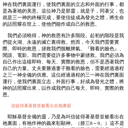
神在我們裏面運行，使我們裏面的立志和外面的行事，都
是為著祂的美意。這位神乃是那靈，就是子，同著父，也
就是三一神的終極完成，要使信徒成為發光之體，將生命
的話照耀在世上，使他們能作成自己的救恩。
我們必須曉得，神的救恩有許多階段。起初的階段是我
們從火湖、永遠的滅亡裏得救。然而，今天我們需要實
際、即時的救恩，拯救我們脫離脾氣、『難看的臉色』、
閒談、電影。我們需要從許多事物中蒙拯救。我們必須為
自己作出這樣即時、每天、實際的救恩，但不是憑著我們
自己的力量。丈夫要勝過妻子難看的臉色，需要經過過程
之三一神全備的供應。這位經過過程的三一神在我們裏面
運行，使我們裏面立志，外面行事，好成為發光之體，將
神的話照耀出來，以作成我們自己每天、即時、實際的救
恩。
信徒得著基督並被看出在祂裏面
耶穌基督全備的靈，乃是為叫信徒得著基督並被看出在
祂裏面，有祂作神的義來彰顯神。（腓三8～9。）這不是