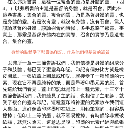
在以弗所書裏，這樣一位複合的靈乃是身體的靈。（四
4。）以弗所書的主題是基督的身體，就是召會。因此在
這卷書裏，集合的靈、複合的靈，乃是為著身體的靈，也
是身體的靈。若是沒有靈，就沒有身體，沒有召會。當人
談論基督的身體，談論召會的時候，多半忽略了那靈。事
實上，那靈是基督身體內在的實際。召會的實際乃是這複
合、集合的靈。
身體的肢體受了那靈為印記，作為他們得基業的憑質
以弗所一章十三節告訴我們，我們信徒是身體的組成分
子和肢體，都已受了聖靈為印記。印記有個好比方就是橡
皮圖章。一張紙蓋上圖章或印記，就接受了一種印墨的元
素。現在它不再是純粹的紙，而是帶著印墨元素的紙。首
先這給我們看見，蓋上印記就是印上一種元素。十三至十
四節告訴我們，我們聽見了主的話，也相信了主耶穌，就
受了複合的靈為印記。這種蓋印將神聖的元素放在我們這
人裏面。這好像蓋印將墨印在紙上。用鉛筆寫的，很容易
擦掉；但印上上等的墨，就不容易擦掉。有時候除非擦破
紙張，就無法除去。這意思是說，印墨的元素已經與紙張