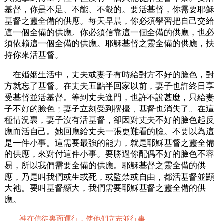
基督，你是不足、不能、不彀的。要活基督，你需要耶穌
基督之靈全備的供應。每天早晨，你必須學習把自己交給
這一個全備的供應。你必須信靠這一個全備的供應，也必
須依賴這一個全備的供應。耶穌基督之靈全備的供應，扶
持你來活基督。
在婚姻生活中，丈夫或妻子有時給對方不好的臉色，對
方就忘了基督。在丈夫五點半回家以前，妻子也許終日享
受基督並活基督。等到丈夫進門，也許不說甚麼，只給妻
子不好的臉色；妻子立刻受到攪擾，基督也消失了。在這
種情況裏，妻子沒有活基督，卻因對丈夫不好的臉色起反
應而活自己。她回應給丈夫一張更難看的臉。不要以為這
是一件小事。這需要最強的能力，就是耶穌基督之靈全備
的供應，來對付這件小事。要勝過你配偶不好的臉色不容
易，所以我們需要全備的供應。耶穌基督之靈全備的供
應，乃是叫我們或生或死，或監禁或自由，都活基督並顯
大祂。要叫基督顯大，我們需要耶穌基督之靈全備的供
應。
神在信徒裏面運行，使他們立志並行事