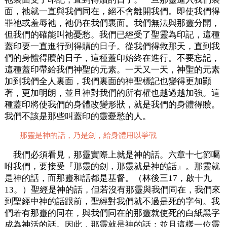
面，祂就一直與我們同在，絕不會離開我們。即使我們得
罪祂或羞辱祂，祂仍在我們裏面。我們無法與那靈分開，
但我們的確能叫祂憂愁。我們已經受了聖靈為印記，這種
蓋印要一直進行到得贖的日子。從我們得救那天，直到我
們的身體得贖的日子，這種蓋印始終在進行。不要忘記，
這種蓋印帶給我們神聖的元素。一天又一天，神聖的元素
加到我們全人裏面，我們裏面的神聖標記也變得更加顯
著，更加明朗，並且神對我們的所有權也越過越加強。這
種蓋印將使我們的身體改變形狀，就是我們的身體得贖。
我們不該是那些叫蓋印的靈憂愁的人。
那靈是神的話，乃是劍，給身體用以爭戰
我們必須看見，那靈實際上就是神的話。六章十七節囑
咐我們，要接受『那靈的劍，那靈就是神的話』。那靈就
是神的話，而那靈和話都是基督。（林後三17，啟十九
13。）聖經是神的話，但若沒有那靈與我們同在，我們來
到聖經中神的話跟前，聖經對我們就不過是死的字句。我
們若有那靈的同在，與我們同在的那靈就使死的白紙黑字
成為神活的話。因此，那靈就是神的話；並且這樣一位靈