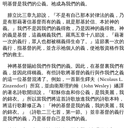
明基督是我們的公義。祂成為我們的義。
腓立比三章九節說，『不是有自己那本於律法的義，乃
是有那藉著信基督而有的義，就是那基於信、本於神的
義。』我們不是因我們的義得救，乃是因神的義得救。神
的義是基督，這義稱義我們。羅馬五章十八節說，『藉著
一次的義行，眾人也都被稱義得生命了。』這節裏一次的
義行，指基督的死，並含示祂個人的義，使祂彀資格作我
們的救主。
神將基督賜給我們作我們的義。因此，在基督裏我們有
義，並因此得稱義。有些詩歌將基督的義行與作我們之義
的這一位基督混淆了。例如，一首新生鐸夫（Nicolaus L.
Zinzendorf）所寫，並由衛斯理約翰（John Wesley）繙譯
的著名詩歌開頭說，『耶穌你血和你公義，是我美麗，我
的錦衣。』所以當我們將這首詩歌放進我們的詩歌本時，
將這行歌辭修正為：『神的基督是我的義，我的美麗，我
的錦衣。』（詩歌二三七首，第一節。）並非基督的義行
是我們的義，乃是基督自己是我們的義。