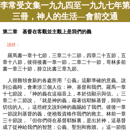
李常受文集一九九四至一九九七年第
三冊，神人的生活—會前交通
第二章 基督在客觀並主觀上是我們的義
讀經：
羅馬書一章十七節，三章二十二節，四章二十五節，五
章十八節，彼得後書一章一節，二章二十一節，哥林多前
書一章三十節，腓立比書三章九節。
人很難領會新約各處所用『公義』這辭準確的意義。說
到公義時，會牽涉三個人位：神、基督和我們。羅馬一章
十七節說，『神的義在這福音上，本於信顯示與信。』三
章二十二節說，『就是神的義，藉著信耶穌基督，歸與一
切信的人。』這些經文說到神的義賜給了我們。彼後一章
一節說到基督的義，使祂彀資格作我們的救主。林前一章
三十節說，『但你們得在基督耶穌裏，是出於神，這基督
成了從神給我們的智慧：公義、聖別和救贖。』這一節指