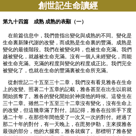
創世記生命讀經
第九十四篇 成熟 成熟的表顯（一）
在前篇信息中，我們曾指出變化與成熟的不同。變化是
生命裏新陳代謝的改變，而成熟是生命裏的豐滿。成熟是
變化的最後階段。我們在被變化時，也被生命充滿。我們
越被變化，就越被生命充滿。沒有一個人未經變化，而能
被生命充滿。充滿的程度與變化的程度成正比。我們完全
被變化了，也就在生命的豐滿裏被生命所充滿。
從創世記二十五至三十二章，我們沒有看見雅各在生命
上的改變。照著二十五章的記載，雅各甚至在出生以前就
開始抓奪了。雅各的變化開始於神摸他的時候。這發生在
三十二章。雖然二十五至三十二章沒有變化，沒有生命上
的改變，但這幾章滿了對付。請記得，雅各在拉班手下度
過二十年，在那些年間他受了一次又一次的對付。經過了
那二十年的對付，有一天晚上，在毘努伊勒，主來摸雅各
最強的部分，他的大腿窩，雅各就瘸了。那標明了雅各變