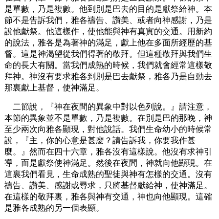
是單數，乃是複數。他到別是巴去的目的是獻祭給神。本
節不是告訴我們，雅各禱告、讚美、或者向神感謝，乃是
說他獻祭。他這樣作，使他能與神有真實的交通。用新約
的說法，雅各是為著神的滿足，獻上他在多面所經歷的基
督。這是神渴望從我們得著的敬拜。但這種敬拜與我們生
命的長大有關。當我們成熟的時候，我們就會經常這樣敬
拜神。神沒有要求雅各到別是巴去獻祭，雅各乃是自動去
那裏獻上基督，使神滿足。
二節說，『神在夜間的異象中對以色列說。』請注意，
本節的異象並不是單數，乃是複數。在別是巴的那晚，神
至少兩次向雅各顯現，對他說話。我們生命幼小的時候常
說，『主，你的心意是甚麼？請告訴我，你要我作甚
麼。』然而在四十六章，雅各沒有這樣說。他沒有求神引
導，而是獻祭使神滿足。然後在夜間，神就向他顯現。在
這裏我們看見，生命成熟的聖徒與神有怎樣的交通。沒有
禱告、讚美、感謝或尋求，只將基督獻給神，使神滿足。
在這樣的敬拜裏，雅各與神有交通，神也向他顯現。這確
是雅各成熟的另一個表顯。