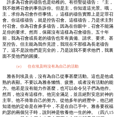
許多為召會的禱告也是幼稚的。有些聖徒禱告：『主，
我不敢將召會的事告訴你。但是主，你知道這光景。哦，
主，求你為召會作些事情。』這樣的禱告實際上是定罪召
會。你這樣禱告，就是控告召會。這樣禱告，乃是求主對
付召會。你為召會多多禱告，因為在你眼中，召會不能滿
足你的要求。然而，保羅沒有這樣為召會禱告。五十年
前，我為召會或長老的禱告也常有責備、請求、要求、甚
至控告。但主能為我作見證，我現在不那樣為長老禱告
了。這不是說他們是完全的，乃是說我不要求他們，我裏
面不受他們的困擾。
（e） 住在埃及時沒有為自己的活動
雅各到埃及去，沒有為自己從事甚麼活動。這也是他成
熟的表顯。不要以為雅各懶惰、疲憊、或者沒有活動的能
力。他若是沒有能力作甚麼，也可以命令兒子們為他作。
然而，他沒有這樣作。他完全滿足，並且絕對安息於神的
主宰。他不倚靠自己的努力。從他多年的經歷中，他已經
知道他的定命是在神手中，不是在自己手中。雅各要祝福
約瑟的兩個兒子時，說到神是牧養他一生的神。（四八15