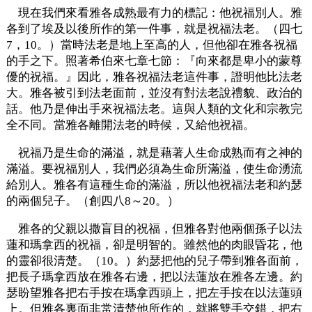
現在我們來看雅各成熟最有力的標記：他祝福別人。雅
各到了埃及以後所作的第一件事，就是祝福法老。（四七
7，10。）當時法老是地上至高的人，但他卻在雅各祝福
的手之下。照著希伯來七章七節：『向來都是卑小的蒙尊
優的祝福。』因此，雅各祝福法老這件事，證明他比法老
大。雅各被引到法老面前，並沒有對法老說禮貌、政治的
話。他乃是伸出手來祝福法老。這與人類的文化和宗教完
全不同。當雅各離開法老的時候，又給他祝福。
祝福乃是生命的滿溢，就是藉著人生命成熟而有之神的
滿溢。要祝福別人，我們必須為生命所滿溢，使生命湧流
給別人。雅各有這種生命的滿溢，所以他祝福法老和約瑟
的兩個兒子。（創四八8～20。）
雅各的父親以撒盲目的祝福，但雅各對他兩個孫子以法
蓮和瑪拿西的祝福，卻是明智的。雖然他的肉眼昏花，他
的靈卻很清楚。（10。）約瑟把他的兒子帶到雅各面前，
把長子瑪拿西放在雅各右邊，把以法蓮放在雅各左邊。約
瑟盼望雅各把右手按在瑪拿西頭上，把左手按在以法蓮頭
上。但雅各裏面非常清楚他所作的，就將雙手交錯，把右