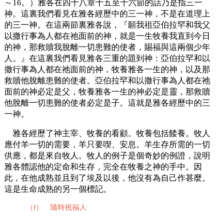
～16。）雅各在四十八章十五至十六節的話乃是指三一
神。這裏我們看見在雅各經歷中的三一神，不是在道理上
的三一神。在這兩節裏雅各說，『願我祖亞伯拉罕和我父
以撒行事為人都在祂面前的神，就是一生牧養我直到今日
的神，那救贖我脫離一切患難的使者，賜福與這兩個少年
人。』在這裏我們看見雅各三重的題到神：亞伯拉罕和以
撒行事為人都在祂面前的神，牧養雅各一生的神，以及那
救贖他脫離患難的使者。亞伯拉罕和以撒行事為人都在祂
面前的神必定是父，牧養雅各一生的神必定是靈，那救贖
他脫離一切患難的使者必定是子。這就是雅各經歷中的三
一神。
雅各經歷了神主宰、牧養的看顧。牧養包括餧養。牧人
應付羊一切的需要，羊只要喫、安息。羊生存所需的一切
供應，都是來自牧人。牧人的例子是個奇妙的例證，說明
雅各體認他的定命和生存，完全在牧養之神的手中。因
此，在他成熟並且到了埃及以後，他沒有為自己作甚麼。
這是生命成熟的另一個標記。
（f） 隨時祝福人