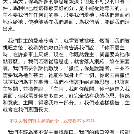
大，馬大，你為許多的事思慮煩擾；但是不可少的只有一
件，馬利亞已經選擇那美好的分，是不能從她奪去的。』
主不要我們作任何別的事，只要我們愛祂，將我們裏面的
地位給祂，使祂能活在我們裏面，為我們活，並從我們活
出來。
我們對主的愛若冷淡了，就需要被挑旺。然而，我們被
挑旺之後，狡猾的仇敵也許會告訴我們說，『你不愛主
時，在許多事上馬虎。現在，你既然愛主，就需要為祂作
點甚麼。』我們若聽從這思想，就會落入網羅，陷在圈套
裏。我們需要告訴仇敵說，『撒但，你是說謊者。主並不
需要我為祂作甚麼，祂能在我身上作一切。你退去當撒但
試誘我們為主作事時，我們不僅該拒絕這種思想，也該向
主敞開，並禱告說，『主阿，我向你敞開。你已經進入我
裏面，但我需要你更多進來，好完全佔有我的心思、情感
和意志。主阿，得著我每一部分。』我們若這樣禱告，主
就會在我們裏面長大。
不失去我們對主起初的愛，或變得不冷不熱
我們不該為著不愛主而找藉口。我們的藉口沒有一樣能