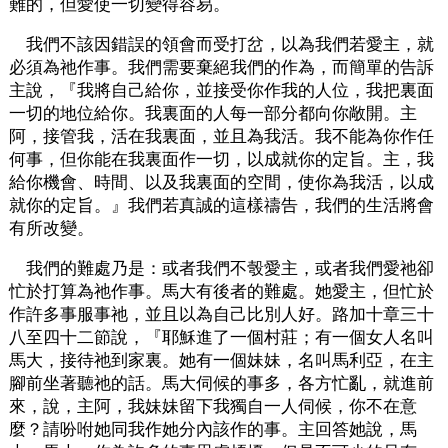
難的，但愛使一切變得容易。
我們不該因錯誤的領會而受打岔，以為我們若愛主，就
必須為祂作事。我們需要棄絕我們的作為，而簡單的告訴
主說，『我將自己給你，並接受你作我的人位，我把裏面
一切的地位給你。我裏面的人每一部分都向你敞開。主
阿，接管我，活在我裏面，並且為我活。我不能為你作任
何事，但你能在我裏面作一切，以成就你的定旨。主，我
給你機會、時間、以及我裏面的空間，使你為我活，以成
就你的定旨。』我們若真誠的這樣禱告，我們的生活將會
有所改變。
我們的難處乃是：或者我們不彀愛主，或者我們愛祂卻
忙於打算為祂作事。馬大有後者的難處。她愛主，但忙於
作許多事服事祂，並且以為自己比別人好。路加十章三十
八至四十二節說，『耶穌進了一個村莊；有一個女人名叫
馬大，接待祂到家裏。她有一個妹妹，名叫馬利亞，在主
腳前坐著聽祂的話。馬大伺候的事多，各方忙亂，就進前
來，說，主阿，我妹妹留下我獨自一人伺候，你不在意
麼？請吩咐她同我作她分內該作的事。主回答她說，馬