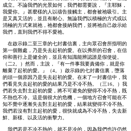
成立。不論我們的光景如何，我們都需要說，『主耶穌，
我愛你。』甚麼樣的人以禱告接觸主，都會被祂吸引。主
是又真又活的，並且有耐心。無論我們以積極的方式或以
消極的方式來就祂，祂都會接納我們，並將祂自己啟示給
我們，直到我們不得不愛祂。
在啟示錄二至三章的七封書信裏，主向眾召會所指明的
第一個難處，乃是失去起初的愛。在以弗所的召會，在信
仰和善行上是健全的，並且有知識能辨認誰是假使徒。
（二2。）然而，主說，『有一件事我要責備你，就是你
離棄了起初的愛。』（4。）啟示錄的七封書信裏，墮落
的頭一個原因乃是失去起初的愛。在末了一封書信中，我
們看見失去起初的愛的結果乃是不冷不熱。（三16。）我
們若失去對主起初的愛，將不可避免的變得不冷不熱，既
不熱也不冷。這是個很大的危機，一個地方召會可能在不
知不覺中逐漸失去對主起初的愛，結果就變得不冷不熱。
我們若沒有對主起初的愛，很快就成為不冷不熱，失去新
鮮、新樣、以及活的衝擊力。
我們若是不冷不熱的，就不是冷的，因為我們也許仍然