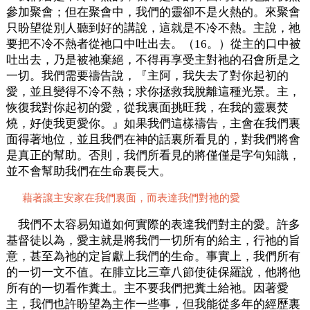
參加聚會；但在聚會中，我們的靈卻不是火熱的。來聚會
只盼望從別人聽到好的講說，這就是不冷不熱。主說，祂
要把不冷不熱者從祂口中吐出去。（16。）從主的口中被
吐出去，乃是被祂棄絕，不得再享受主對祂的召會所是之
一切。我們需要禱告說，『主阿，我失去了對你起初的
愛，並且變得不冷不熱；求你拯救我脫離這種光景。主，
恢復我對你起初的愛，從我裏面挑旺我，在我的靈裏焚
燒，好使我更愛你。』如果我們這樣禱告，主會在我們裏
面得著地位，並且我們在神的話裏所看見的，對我們將會
是真正的幫助。否則，我們所看見的將僅僅是字句知識，
並不會幫助我們在生命裏長大。
藉著讓主安家在我們裏面，而表達我們對祂的愛
我們不太容易知道如何實際的表達我們對主的愛。許多
基督徒以為，愛主就是將我們一切所有的給主，行祂的旨
意，甚至為祂的定旨獻上我們的生命。事實上，我們所有
的一切一文不值。在腓立比三章八節使徒保羅說，他將他
所有的一切看作糞土。主不要我們把糞土給祂。因著愛
主，我們也許盼望為主作一些事，但我能從多年的經歷裏