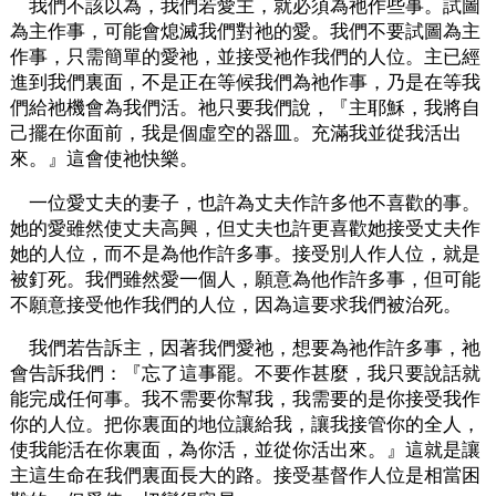
我們不該以為，我們若愛主，就必須為祂作些事。試圖
為主作事，可能會熄滅我們對祂的愛。我們不要試圖為主
作事，只需簡單的愛祂，並接受祂作我們的人位。主已經
進到我們裏面，不是正在等候我們為祂作事，乃是在等我
們給祂機會為我們活。祂只要我們說，『主耶穌，我將自
己擺在你面前，我是個虛空的器皿。充滿我並從我活出
來。』這會使祂快樂。
一位愛丈夫的妻子，也許為丈夫作許多他不喜歡的事。
她的愛雖然使丈夫高興，但丈夫也許更喜歡她接受丈夫作
她的人位，而不是為他作許多事。接受別人作人位，就是
被釘死。我們雖然愛一個人，願意為他作許多事，但可能
不願意接受他作我們的人位，因為這要求我們被治死。
我們若告訴主，因著我們愛祂，想要為祂作許多事，祂
會告訴我們：『忘了這事罷。不要作甚麼，我只要說話就
能完成任何事。我不需要你幫我，我需要的是你接受我作
你的人位。把你裏面的地位讓給我，讓我接管你的全人，
使我能活在你裏面，為你活，並從你活出來。』這就是讓
主這生命在我們裏面長大的路。接受基督作人位是相當困