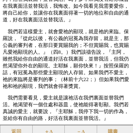
在我裏面活並替我活，我悔改。如今我看見我需要愛你，
將自己給你，並讓你在我裏面得著一切的地位和自由的通
道，好在我裏面活並替我活。』
我們若這樣愛主，就會愛祂的顯現，就是祂的來臨。保
羅說，『從此以後，有公義的冠冕為我存留，就是主，那
公義的審判者，在那日要賞賜我的；不但賞賜我，也賞賜
凡愛祂顯現的人。』（四8。）我們該禱告說，『主阿，
雖然我給你自由的通道好活在我裏面，並替我活，但我仍
然渴望你外在的顯現。主耶穌，願你快來！』按照保羅的
話，有冠冕為那些愛主顯現的人存留。如果我們不愛主，
祂的來臨將是審判的事；（林前十六22；）但如果我們愛
祂和祂的顯現，我們就會得著獎賞。
我們需要看見，愛主就是讓祂活在我們裏面並替我們
活。祂渴望有一個住處和器皿，使祂能得著彰顯。我們若
真誠的愛主，就要說，『主耶穌，我停下我一切的作為，
並給你有自由的路，好活在我裏面並替我活。』
返回
＋A
－A
購書