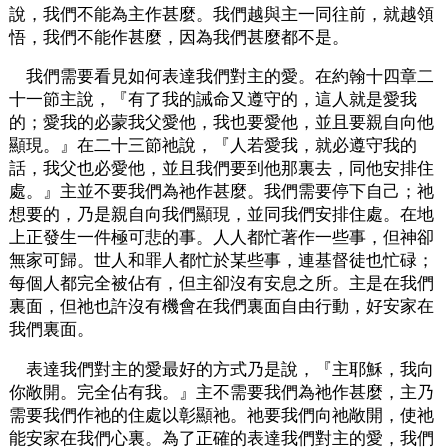
說，我們不能為主作甚麼。我們越與主一同往前，就越領
悟，我們不能作甚麼，因為我們甚麼都不是。
我們需要看見如何表達我們對主的愛。在約翰十四章二
十一節主說，『有了我的誡命又遵守的，這人就是愛我
的；愛我的必蒙我父愛他，我也要愛他，並且要親自向他
顯現。』在二十三節祂說，『人若愛我，就必遵守我的
話，我父也必愛他，並且我們要到他那裏去，同他安排住
處。』主並不要我們為祂作甚麼。我們需要停下自己；祂
想要的，乃是親自向我們顯現，並同我們安排住處。在地
上正發生一件極可悲的事。人人都忙著作一些事，但神卻
無家可歸。世人和罪人都忙於某些事，連基督徒也忙碌；
每個人都完全被佔有，但主卻沒有安息之所。主是在我們
裏面，但祂也許沒有機會在我們裏面自由行動，好安家在
我們裏面。
表達我們對主的愛最好的方式乃是說，『主耶穌，我向
你敞開。完全佔有我。』主不需要我們為祂作甚麼，主乃
需要我們作祂的住處以彰顯祂。祂要我們向祂敞開，使祂
能安家在我們心裏。為了正確的表達我們對主的愛，我們