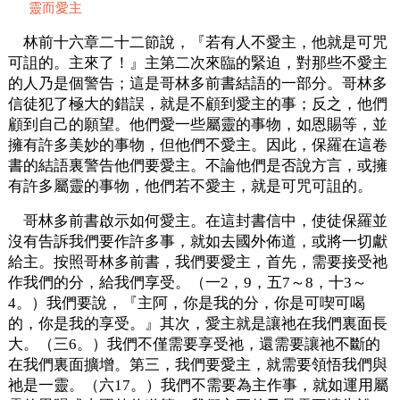
靈而愛主
林前十六章二十二節說，『若有人不愛主，他就是可咒
可詛的。主來了！』主第二次來臨的緊迫，對那些不愛主
的人乃是個警告；這是哥林多前書結語的一部分。哥林多
信徒犯了極大的錯誤，就是不顧到愛主的事；反之，他們
顧到自己的願望。他們愛一些屬靈的事物，如恩賜等，並
擁有許多美妙的事物，但他們不愛主。因此，保羅在這卷
書的結語裏警告他們要愛主。不論他們是否說方言，或擁
有許多屬靈的事物，他們若不愛主，就是可咒可詛的。
哥林多前書啟示如何愛主。在這封書信中，使徒保羅並
沒有告訴我們要作許多事，就如去國外佈道，或將一切獻
給主。按照哥林多前書，我們要愛主，首先，需要接受祂
作我們的分，給我們享受。（一2，9，五7～8，十3～
4。）我們要說，『主阿，你是我的分，你是可喫可喝
的，你是我的享受。』其次，愛主就是讓祂在我們裏面長
大。（三6。）我們不僅需要享受祂，還需要讓祂不斷的
在我們裏面擴增。第三，我們要愛主，就需要領悟我們與
祂是一靈。（六17。）我們不需要為主作事，就如運用屬