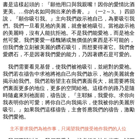
書是這樣起頭的：『願他用口與我親嘴！因你的愛情比酒
更美。…你的名如同倒出來的香膏。』（一2～3。）四節
說，『願你吸引我。』主向我們啟示祂自己，為要吸引我
們。我們一旦看見祂的美麗，就會被祂吸引。當祂啟示祂
的美麗時，沒有人能抗拒祂。不是我們能愛祂，而是祂全
然可愛。我們要愛一樣醜陋或無價值的東西是不可能的，
但我們會立刻被美麗的鑽石吸引，而想要得著它。我們會
愛鑽石，不是因著我們愛的能力，乃因著鑽石是可愛的。
我們需要看見基督，使我們被祂吸引，並絕對的愛祂。
我們若在禱告中求祂將祂自己向我們啟示，祂的美麗就會
揭示給我們。我們若盼望主在我們裏面長大，就需要將我
們裏面更多的地位，更多的空間給祂。這樣作的路乃是隨
時隨處來到祂面前，禱告說，『主耶穌，我愛你。求你向
我表明你的可愛；將你自己向我揭示，使我被你的美麗所
吸引。』如果我們這樣禱告，主會答應我們的禱告，激勵
我們愛祂。
主不要求我們為祂作事，只渴望我們接受祂作我們的人位