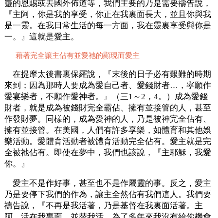
靈的恩賜或去國外佈道等，我們主要的乃是需要禱告說，
『主阿，你是我的享受，你正在我裏面長大，並且你與我
是一靈。在我日常生活的每一方面，我在靈裏享受與你是
一。』這就是愛主。
藉著完全讓主佔有並愛祂的顯現而愛主
在提摩太後書裏保羅說，『末後的日子必有艱難的時期
來到；因為那時人要成為愛自己者、愛錢財者…，寧願作
愛宴樂者，不願作愛神者。』（三1～2，4。）成為愛錢
財者，就是成為被錢財完全霸佔、擁有並接管的人，甚至
作發財夢。同樣的，成為愛神的人，乃是被神完全佔有、
擁有並接管。在美國，人們有許多享樂，如體育和其他娛
樂活動。愛體育活動者被體育活動完全佔有。愛主就是完
全被祂佔有。即使在夢中，我們也該說，『主耶穌，我愛
你。』
愛主不是作好事，甚至也不是作屬靈的事。反之，愛主
乃是要停下我們的作為，讓主全然佔有我們這人。我們要
禱告說，『不再是我活著，乃是基督在我裏面活著。主
阿，活在我裏面，並替我活。為了多年來我沒有給你機會