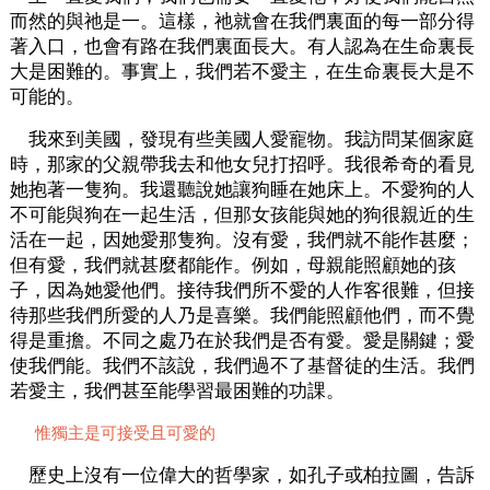
而然的與祂是一。這樣，祂就會在我們裏面的每一部分得
著入口，也會有路在我們裏面長大。有人認為在生命裏長
大是困難的。事實上，我們若不愛主，在生命裏長大是不
可能的。
我來到美國，發現有些美國人愛寵物。我訪問某個家庭
時，那家的父親帶我去和他女兒打招呼。我很希奇的看見
她抱著一隻狗。我還聽說她讓狗睡在她床上。不愛狗的人
不可能與狗在一起生活，但那女孩能與她的狗很親近的生
活在一起，因她愛那隻狗。沒有愛，我們就不能作甚麼；
但有愛，我們就甚麼都能作。例如，母親能照顧她的孩
子，因為她愛他們。接待我們所不愛的人作客很難，但接
待那些我們所愛的人乃是喜樂。我們能照顧他們，而不覺
得是重擔。不同之處乃在於我們是否有愛。愛是關鍵；愛
使我們能。我們不該說，我們過不了基督徒的生活。我們
若愛主，我們甚至能學習最困難的功課。
惟獨主是可接受且可愛的
歷史上沒有一位偉大的哲學家，如孔子或柏拉圖，告訴