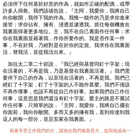
必須停下任何基於好意的作為，就如作正確的配偶，或帶
許多人得救。我們該禱告說，『主阿，我愛你，我將自己
向你敞開，我停下我的作為。我惟一能作的乃是求你進來
接管；求你佔有、擁有、浸透並滲透我。抓住每個機會在
我裏面得著更多地位。主，我不在自己裏面作任何事；求
你在我裏面並藉著我，作你所要作的。我是否作某一件
事，不在於我，乃絕對是在於你的定規。我求你在我裏面
活，替我活，並從我活出來。』
加拉太二章二十節說，『我已經與基督同釘十字架；現
在活著的，不再是我，乃是基督在我裏面活著。』我們需
要停下自己的作為，以至現在活著的，不再是我。我們已
經釘了十字架，釘了十字架的人不能作甚麼。我們不僅該
不再作壞事，也該不再從自己作好事。如果我們自己作任
何事，這意思是我們還沒有釘十字架。愛主的路是不嘗試
作任何事，只簡單的說，『主阿，我愛你，我將自己擺在
你面前，我向你敞開。多而又多的擁有我，直到你達到我
這人的每一部分，並且安家在我裏面。』
藉著享受主作我們的分，讓祂在我們裏面長大，並與祂成為一