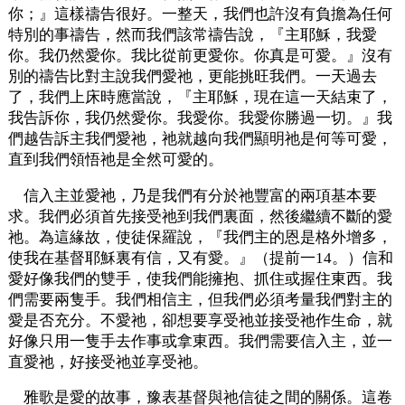
你；』這樣禱告很好。一整天，我們也許沒有負擔為任何
特別的事禱告，然而我們該常禱告說，『主耶穌，我愛
你。我仍然愛你。我比從前更愛你。你真是可愛。』沒有
別的禱告比對主說我們愛祂，更能挑旺我們。一天過去
了，我們上床時應當說，『主耶穌，現在這一天結束了，
我告訴你，我仍然愛你。我愛你。我愛你勝過一切。』我
們越告訴主我們愛祂，祂就越向我們顯明祂是何等可愛，
直到我們領悟祂是全然可愛的。
信入主並愛祂，乃是我們有分於祂豐富的兩項基本要
求。我們必須首先接受祂到我們裏面，然後繼續不斷的愛
祂。為這緣故，使徒保羅說，『我們主的恩是格外增多，
使我在基督耶穌裏有信，又有愛。』（提前一14。）信和
愛好像我們的雙手，使我們能擁抱、抓住或握住東西。我
們需要兩隻手。我們相信主，但我們必須考量我們對主的
愛是否充分。不愛祂，卻想要享受祂並接受祂作生命，就
好像只用一隻手去作事或拿東西。我們需要信入主，並一
直愛祂，好接受祂並享受祂。
雅歌是愛的故事，豫表基督與祂信徒之間的關係。這卷