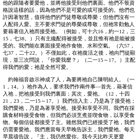
他的跟隨者要愛他，並將他接受到他們裏面。他們不彀資
格說這樣的話，因為他們不是可愛的或可接受的。他們也
許因著智慧，值得他們的門徒尊敬或尊榮；但他們沒有一
人配得人愛。主不要求門徒的尊榮或尊敬，但祂常勸勉人
要藉著信入祂而接受祂。（例如，可十六16，約一12，三
15，七38。）只有主纔配得被接受，並且惟有祂是能被接
受的。我們能在裏面接受祂作食物、水和空氣。（六57，
七37，二十22。）不僅如此，在祂復活之後，祂向門徒顯
現，並三次問說，『你愛我麼？』（二一15～17。）主配
得我們的愛；祂是全然可愛。
約翰福音啟示神成了人，為要將祂自己陳明給人。（一
1，14。）祂作為人，要求我們作兩件事—首先，藉著信
入祂，把祂接受到我們裏面；其次，愛祂。（12，十四
21，23，二一15～17。）我們信入主，乃是為了接受祂；
我們愛祂，乃是為著享受祂。接受和享受不同。我們在採
購食材時接受食物，但我們必須烹煮並喫食物，以享受食
物。每個信徒都接受了主。雖然我們已經接受了祂，我們
仍需要愛祂。我們應當每天早晚告訴主，我們愛祂。每天
早晨禱告說，『主，我仍然愛你。我今天比昨天更愛