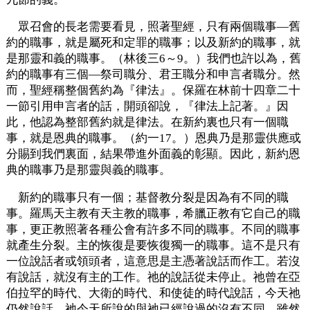
眾召會的長老需要看見，照著聖經，只有兩個職事—舊
約的職事，就是屬死和定罪的職事；以及新約的職事，就
是那靈和義的職事。（林後三6～9。）我們也許以為，舊
約的職事有三個—祭司職分、君王職分和申言者職分。然
而，聖經稱整個舊約為『律法』。保羅在林前十四章二十
一節引用申言者的話，開頭卻說，『律法上記著。』因
此，他認為整部舊約就是律法。在新約裏也只有一個職
事，就是恩典的職事。（約一17。）恩典乃是那靈供應或
分賜到我們裏面，結果帶進外面義的彰顯。因此，新約恩
典的職事乃是那靈與義的職事。
新約的職事只有一個；基督教分裂是因為有不同的職
事。羅馬天主教有天主教的職事，希臘正教有它自己的職
事，更正教照著各種公會有許多不同的職事。不同的職事
就產生分裂。主的恢復是要恢復獨一的職事。這不是只有
一位說話者或領頭者，這意思是主憑著說話而作工。若沒
有說話，就沒有主的工作。祂的說話從未停止。祂曾在亞
伯拉罕的時代、大衛的時代、和使徒的時代說話，今天祂
仍然說話。祂今天所說的與祂已經說過的沒有不同。雖然