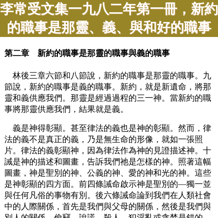
李常受文集一九八二年第一冊，新約
的職事是那靈、義、與和好的職事
第二章 新約的職事是那靈的職事與義的職事
林後三章六節和八節說，新約的職事是那靈的職事。九
節說，新約的職事是義的職事。新約，就是新遺命，將那
靈和義供應我們。那靈是經過過程的三一神。當新約的職
事將那靈供應我們，結果就是義。
義是神得彰顯。甚至律法的義也是神的彰顯。然而，律
法的義不是真正的義，乃是無生命的形像，就如一張照
片。律法的義彰顯神，因為律法作為神的見證描述神。十
誡是神的描述和圖畫，告訴我們祂是怎樣的神。照著這幅
圖畫，神是聖別的神、公義的神、愛的神和光的神。這些
是神彰顯的四方面。前四條誡命啟示神是聖別的—獨一並
與任何凡俗的事物有別。後六條誡命論到我們在人類社會
中的人際關係，首先是我們與父母的關係，然後是我們與
別人的關係。偷竊、說謊、殺人、犯淫亂或貪婪是錯的。