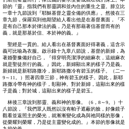
節的『靈』指我們有那靈調和並內住的重生之靈。腓立比
一章十九節說到『耶穌基督之靈全備的供應』。然後在三
章九節，保羅寫到他期望給人看出他是在基督裏面，『不
是有自己那本於律法的義，乃是有那藉著信基督而有的
義，就是那基於信、本於神的義。』
聖經是一貫的。給人看出在基督裏面好得著義，這含示
義可比喻為衣服。啟示錄十九章八節說，基督的新婦，為
著婚娶豫備好自己，『得穿明亮潔淨的細麻衣，這細麻衣
就是聖徒所行的義。』因此，新婦顯出來的樣子乃是義。
新婦就是新耶路撒冷，新耶路撒冷有碧玉的樣子。（二一
9～11。）照著四章三節，神有碧玉的樣子。因此，新耶
路撒冷帶有神的樣子，彰顯神。對於新婦，這顯出來的樣
子是義；對於城，這顯出來的樣子是碧玉。
林後三章說到那靈、義和神的形像。（6，8～9。）十
八節說，『我們眾人既然以沒有帕子遮蔽的臉，好像鏡子
觀看並返照主的榮光，就漸漸變化成為與祂同樣的形像，
從榮耀到榮耀，乃是從主靈變化成的。』本節的形像就是
九節的義。