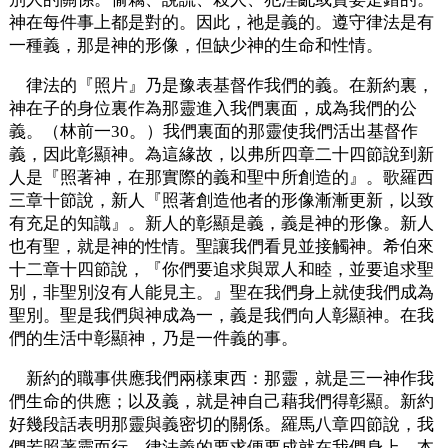
神在每件事上都是對的。因此，祂是義的。遵守律法是有
一種義，那是神的形像，但缺少神的生命和性情。
律法的『照片』乃是豫表基督作我們的義。在新約裏，
神在子的身位裏作為那靈進入我們裏面，成為我們的公
義。（林前一30。）我們裏面的那靈使我們活出基督作
義，因此彰顯神。為這緣故，以弗所四章二十四節說到新
人是『照著神，在那實際的義和聖中所創造的』。歌羅西
三章十節說，新人『照著創造他者的形像漸漸更新，以致
有充足的知識』。新人的彰顯是義，義是神的形像。新人
也有聖，就是神的性情。聖讓我們看見並接觸神。希伯來
十二章十四節說，『你們要追求與眾人和睦，並要追求聖
別，非聖別沒有人能見主。』聖在我們身上就使我們成為
聖別。聖是我們與神成為一，義是我們向人彰顯神。在我
們的生活中彰顯神，乃是一件義的事。
新約的職事供應我們兩樣東西：那靈，就是三一神作我
們生命的供應；以及義，就是神自己藉我們得彰顯。新約
好幾段話表明那靈與義密切的關係。羅馬八章四節說，我
們若照著靈而行，律法義的要求便要成就在我們身上。本