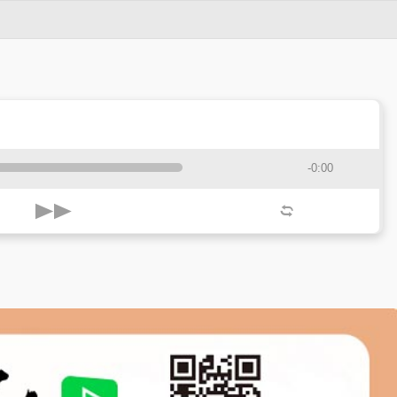
-0:00
k
l