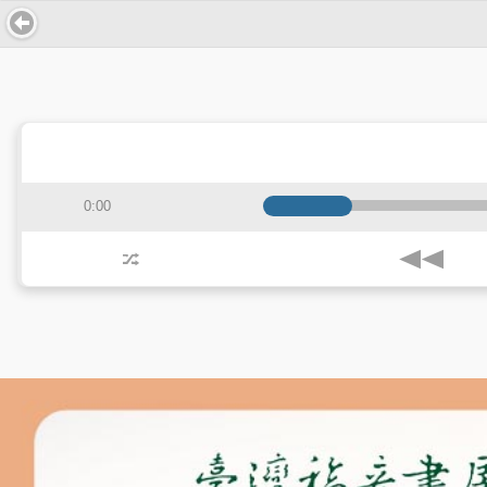
0:00
j
z