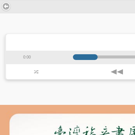
0:00
j
z