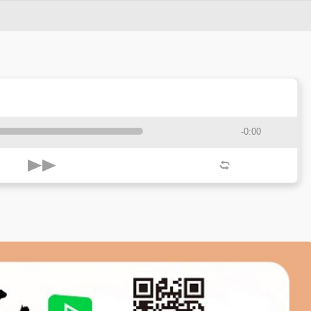
-0:00
k
l