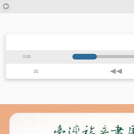
0:00
j
z