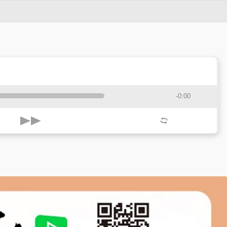
-0:00
k
l