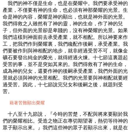
我們的神不僅是生命，也是在榮耀中。我們要承受神的
產業，不僅要有神的生命，也必須有神那榮耀的光景。生
命是神的內容，榮耀是神的顯出，也就是神外面的光景。
我們得救之人雖然有了神的靈，神的生命，作了神的兒
子，但外面的光景卻是卑賤的，沒有神榮耀的光景。如果
我們這樣到神面前去承受產業，就不相配。所以神要來作
工，把我們作到榮耀裏，我們纔配作後嗣，承受產業。我
們要被作到與神相配的地步，就非經過受苦不可，就像金
礦石要發出純金的榮光，就得經過火煉。十七節這裏題起
受苦的事，並不是突如其來的。我們得救有了神的生命，
成為神的兒女，還要作神的後嗣承受產業，我們外面的光
景就必須與神的光景相配。我們的光景要與神相配就要經
過受苦。因此，十七節說完兒女和後嗣之後，就題到受
苦。
藉著苦難顯出榮耀
十八至十九節說，『今時的苦楚，不配與將來要顯於我
們的榮耀相比。受造之物正在專切期望著，熱切等待神的
眾子顯示出來。』我們這些神的眾子若顯示出來，就是在