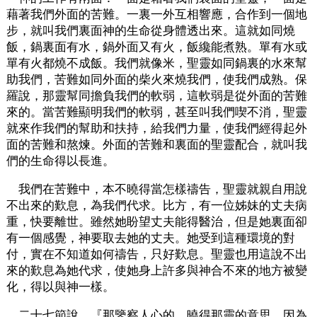
藉著我們外面的苦難。一裏一外互相響應，合作到一個地
步，就叫我們裏面神的生命從身體透出來。這就如同燒
飯，鍋裏面有水，鍋外面又有火，飯纔能煮熟。單有水或
單有火都燒不成飯。我們就像米，聖靈如同鍋裏的水來幫
助我們，苦難如同外面的柴火來燒我們，使我們成熟。保
羅說，那靈幫同擔負我們的軟弱，這軟弱是從外面的苦難
來的。當苦難顯明我們的軟弱，甚至叫我們喫不消，聖靈
就來作我們的幫助和扶持，給我們力量，使我們經得起外
面的苦難和熬煉。外面的苦難和裏面的聖靈配合，就叫我
們的生命得以長進。
我們在苦難中，本不曉得當怎樣禱告，聖靈就親自用說
不出來的歎息，為我們代求。比方，有一位姊妹的丈夫病
重，快要離世。雖然她盼望丈夫能得醫治，但是她裏面卻
有一個感覺，神要取去她的丈夫。她受到這種環境的對
付，實在不知道如何禱告，只好歎息。聖靈也用這說不出
來的歎息為她代求，使她身上許多與神合不來的地方被變
化，得以與神一樣。
二十七節說，『那鑒察人心的，曉得那靈的意思，因為