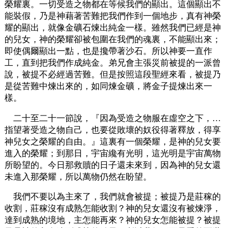
榮耀裏。一切受造之物都在等候我們的顯出。這個顯出不
能裝假，乃是神藉著苦難把我們作到一個地步，真有神榮
耀的顯出，就像金礦石煉出純金一樣。雖然我們已經是神
的兒女，神的榮耀卻被包圍在我們的魂裏，不能顯出來；
即使偶爾顯出一點，也是攙帶著沙石。所以神要一直作
工，直到把我們作成純金。弟兄會主張災前被提的一派曾
說，被提不必經過苦難。但是按照這段聖經來看，被提乃
是從苦難中煉出來的，如同煉金礦，將金子提煉出來一
樣。
二十至二十一節說，『因為受造之物服在虛空之下，…
指望著受造之物自己，也要從敗壞的奴役得著釋放，得享
神兒女之榮耀的自由。』這裏有一個榮耀，是神的兒女要
進入的榮耀；到那日，宇宙纔有光明，這光明是宇宙萬物
所盼望的。今日那救贖的日子還未來到，因為神的兒女還
未進入那榮耀，所以萬物仍然在盼望。
我們不要以為主來了，我們就會被提；被提乃是莊稼的
收割，莊稼沒有成熟怎能收割？神的兒女還沒有被煉淨，
達到成熟的境地，主怎能再來？神的兒女怎能被提？被提