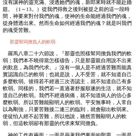
沒有讓神的靈充滿、浸透她們的魂，新郎來時就不能赴婚
筵。（1～13。）從我們得救之後到被提之前的這一段時
間，神要來對付我們的魂，使神的生命能經過我們的魂，
從身體透出來。然而生命如何經過我們的魂？就是叫我們
的魂受苦難。
那靈幫同擔負人的軟弱
羅馬八章二十六節說，『那靈也照樣幫同擔負我們的軟
弱；我們本不曉得當怎樣禱告，只是那靈親自用說不出來
的歎息，為我們代求。』沒有一個人是不經過苦難而能真
實認識自己的軟弱；也就是說，人不受苦，就不知道自己
多麼軟弱。彼得若不經過三次否認主，就不知道自己有多
軟弱。同樣的，我們若一直過著舒服順遂的生活，就不知
道自己的軟弱。我們不經過病痛，就不知道病人的信心多
麼軟弱。所以苦難能顯明人的軟弱。平安無事時，人常自
以為剛強，只要苦難接二連三的臨到，就會顯出軟弱來。
使徒怕人經不起苦難，所以他說，雖然苦難顯明人的軟
弱，但這軟弱卻有那靈的代求來幫同擔負。
神的工作有兩面：一面是藉著我們裏面的聖靈，一面是