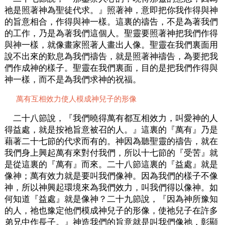
祂是照著神為聖徒代求。』照著神，意即把你我作得與神
的旨意相合，作得與神一樣。這裏的禱告，不是為著我們
的工作，乃是為著我們這個人。聖靈要照著神把我們作得
與神一樣，就像畫家照著人畫出人像。聖靈在我們裏面用
說不出來的歎息為我們禱告，就是照著神禱告，為要把我
們作成神的樣子。聖靈在我們裏面，目的是把我們作得與
神一樣，而不是為我們求神的祝福。
萬有互相效力使人模成神兒子的形像
二十八節說，『我們曉得萬有都互相效力，叫愛神的人
得益處，就是按祂旨意被召的人。』這裏的『萬有』乃是
藉著二十七節的代求而有的。神因為聽聖靈的禱告，就在
我們身上興起萬有來對付我們，所以十七節的『受苦』就
是從這裏的『萬有』而來。二十八節這裏的『益處』就是
像神；萬有效力就是要叫我們像神。因為我們的樣子不像
神，所以神興起環境來為我們效力，叫我們得以像神。如
何知道『益處』就是像神？二十九節說，『因為神所豫知
的人，祂也豫定他們模成神兒子的形像，使祂兒子在許多
弟兄中作長子。』神造我們的旨意就是叫我們像祂，彰顯