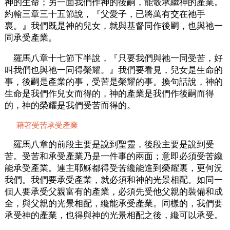
神的生命；另一面我們作神的後嗣，能彀承繼神的產業。
約翰三章三十五節說，『父愛子，已將萬有交在祂手
裏。』我們既是神的兒女，就與基督同作後嗣，也與祂一
同承受產業。
羅馬八章十七節下半說，『只要我們與祂一同受苦，好
叫我們也與祂一同得榮耀。』我們要看見，兒女是生命的
事，後嗣是產業的事，受苦是榮耀的事。換句話說，神的
生命是我們作兒女而得的，神的產業是我們作後嗣而得
的，神的榮耀是我們受苦而得的。
藉著受苦承受產業
羅馬八章的前段主要是說到聖靈，後段主要是說到受
苦。受苦和承受產業乃是一件事的兩面；意即必須受苦纔
能承受產業。連主耶穌都得受苦纔能進到榮耀裏，更何況
我們。我們要承受產業，就必須和神的光景相配。如同一
個人要承受父親富有的產業，必須先受他父親的裝備和成
全，與父親的光景相配，纔能承受產業。同樣的，我們要
承受神的產業，也得與神的光景相配之後，纔可以承受。