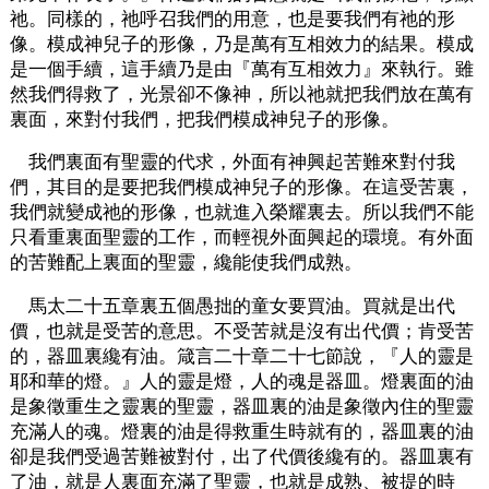
祂。同樣的，祂呼召我們的用意，也是要我們有祂的形
像。模成神兒子的形像，乃是萬有互相效力的結果。模成
是一個手續，這手續乃是由『萬有互相效力』來執行。雖
然我們得救了，光景卻不像神，所以祂就把我們放在萬有
裏面，來對付我們，把我們模成神兒子的形像。
我們裏面有聖靈的代求，外面有神興起苦難來對付我
們，其目的是要把我們模成神兒子的形像。在這受苦裏，
我們就變成祂的形像，也就進入榮耀裏去。所以我們不能
只看重裏面聖靈的工作，而輕視外面興起的環境。有外面
的苦難配上裏面的聖靈，纔能使我們成熟。
馬太二十五章裏五個愚拙的童女要買油。買就是出代
價，也就是受苦的意思。不受苦就是沒有出代價；肯受苦
的，器皿裏纔有油。箴言二十章二十七節說，『人的靈是
耶和華的燈。』人的靈是燈，人的魂是器皿。燈裏面的油
是象徵重生之靈裏的聖靈，器皿裏的油是象徵內住的聖靈
充滿人的魂。燈裏的油是得救重生時就有的，器皿裏的油
卻是我們受過苦難被對付，出了代價後纔有的。器皿裏有
了油，就是人裏面充滿了聖靈，也就是成熟、被提的時