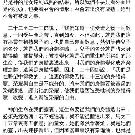
乃是神的兒女達到成熟的結果。所以我們不要只看外面世
界的兆頭，也要看召會的情形；召會若還沒有成熟，絕對
不會有被提之事。
二十二至二十三節說，『我們知道一切受造之物一同歎
息，一同受生產之苦，直到如今。不但如此，就是我們這
有那靈作初熟果子的，也是自己裏面歎息，熱切等待兒子
的名分，就是我們的身體得贖。』兒子的名分就是將來身
體得贖—被提變化；被提變化就是我們重生時所得到的那
生命，從我們的身體裏透出來，叫我們的身體變化成為榮
耀之體，這就是身體得贖。因此，二十四節說，『我們是
在盼望中得救的。』這裏的得救乃指二十三節的身體得
贖。榮耀與自由是不能分的。將來我們的身體要被基督的
榮耀滲透，顯出祂的榮耀，使我們這舊造受轄制的身體得
贖、改變，進入新造榮耀的自由。
神的生命在我們靈裏，這生命要從我們的身體透出來，
必須先經過魂；若不經過魂，就不能從體透出來。馬太二
十五章裏有五個愚拙的童女，她們雖然拿著燈，就是她們
的靈，出去迎接新郎，但因著器皿裏沒有豫備油，也就是