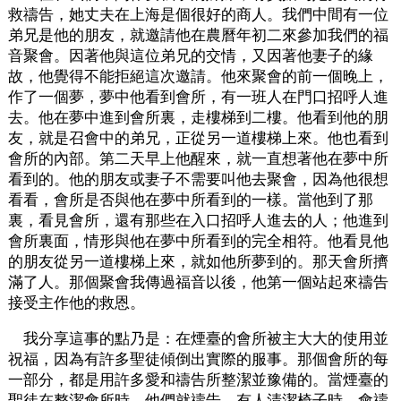
救禱告，她丈夫在上海是個很好的商人。我們中間有一位
弟兄是他的朋友，就邀請他在農曆年初二來參加我們的福
音聚會。因著他與這位弟兄的交情，又因著他妻子的緣
故，他覺得不能拒絕這次邀請。他來聚會的前一個晚上，
作了一個夢，夢中他看到會所，有一班人在門口招呼人進
去。他在夢中進到會所裏，走樓梯到二樓。他看到他的朋
友，就是召會中的弟兄，正從另一道樓梯上來。他也看到
會所的內部。第二天早上他醒來，就一直想著他在夢中所
看到的。他的朋友或妻子不需要叫他去聚會，因為他很想
看看，會所是否與他在夢中所看到的一樣。當他到了那
裏，看見會所，還有那些在入口招呼人進去的人；他進到
會所裏面，情形與他在夢中所看到的完全相符。他看見他
的朋友從另一道樓梯上來，就如他所夢到的。那天會所擠
滿了人。那個聚會我傳過福音以後，他第一個站起來禱告
接受主作他的救恩。
我分享這事的點乃是：在煙臺的會所被主大大的使用並
祝福，因為有許多聖徒傾倒出實際的服事。那個會所的每
一部分，都是用許多愛和禱告所整潔並豫備的。當煙臺的
聖徒在整潔會所時，他們就禱告。有人清潔椅子時，會禱