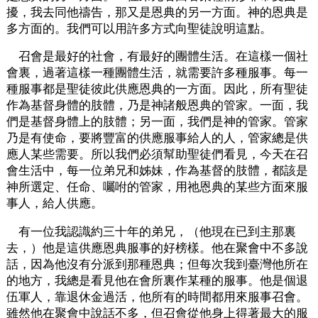
擾，我去同他禱告，那又是恩典的另一方面。神的恩典是
多方面的。我們可以用許多方式向聖徒說明這點。
召會是最好的社會，有最好的團體生活。在這樣一個社
會裏，過著這樣一種團體生活，就需要許多種服事。每一
種服事都是聖徒彼此供應恩典的一方面。因此，所有聖徒
作為基督身體的肢體，乃是神諸般恩典的管家。一面，我
們是基督身體上的肢體；另一面，我們是神的管家。管家
乃是有使命，要將豐富的供應服事給人的人，管家總是供
應人某些需要。所以我們必須幫助聖徒們看見，今天在召
會生活中，每一位弟兄和姊妹，作為基督的肢體，都該是
神所選定、任命、囑咐的管家，用祂恩典的某些方面來服
事人，給人供應。
有一位我認識約三十年的弟兄，（他現在已到主那裏
去，）他是這供應恩典服事的好榜樣。他在聚會中不多說
話，因為他沒有分派到那種恩典；但每次我到臺灣他所在
的地方，我總是看見他在會所裏作某種的服事。他是個退
伍軍人，靠退休金過活，他所有的時間都用來服事召會。
雖然他在聚會中說話不多，但召會從他身上得著最大的服