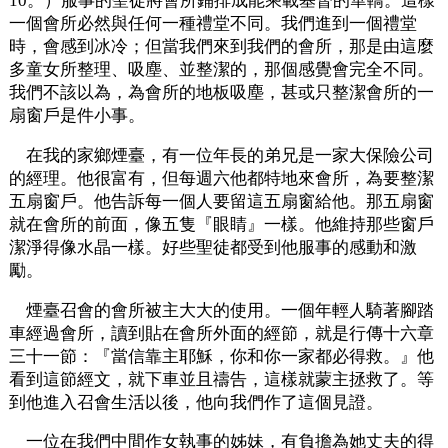
10。）服事的聖徒將會所鋪排成能乘載基督的華轎。這樣
一個會所必然與任何一種禮堂不同。我們進到一個禮堂
時，會感到冰冷；但當我們來到我們的會所，那是由這麼
多童女所整理、吸塵、並整潔的，那個感覺會完全不同。
我們不該以為，為會所的地板吸塵，甚或只整潔會所的一
扇窗戶是件小事。
在我的家鄉煙臺，有一位年長的弟兄是一家大保險公司
的經理。他很富有，但每週六他都特地來會所，為要整潔
五扇窗戶。他告訴每一個人要留這五扇窗給他。那五扇窗
就在會所的前面，像五隻『眼睛』一樣。他維持那些窗戶
潔淨得像水晶一樣。好些聖徒都受到他服事的感動和激
勵。
煙臺召會的會所被主大大的使用。一個年輕人騎著腳踏
車經過會所，讀到貼在會所外面的經節，就是行傳十六章
三十一節：『當信靠主耶穌，你和你一家都必得救。』他
看到這節經文，就下車並且禱告，這樣就蒙主拯救了。等
到他進入召會生活以後，他向我們作了這個見證。
一位在我們中間作女執事的姊妹，有負擔為她丈夫的得