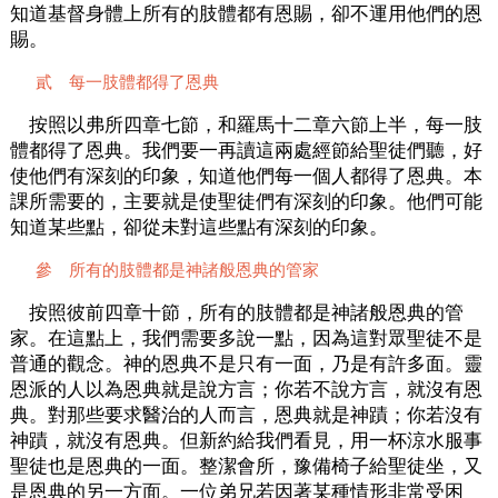
知道基督身體上所有的肢體都有恩賜，卻不運用他們的恩
賜。
貳 每一肢體都得了恩典
按照以弗所四章七節，和羅馬十二章六節上半，每一肢
體都得了恩典。我們要一再讀這兩處經節給聖徒們聽，好
使他們有深刻的印象，知道他們每一個人都得了恩典。本
課所需要的，主要就是使聖徒們有深刻的印象。他們可能
知道某些點，卻從未對這些點有深刻的印象。
參 所有的肢體都是神諸般恩典的管家
按照彼前四章十節，所有的肢體都是神諸般恩典的管
家。在這點上，我們需要多說一點，因為這對眾聖徒不是
普通的觀念。神的恩典不是只有一面，乃是有許多面。靈
恩派的人以為恩典就是說方言；你若不說方言，就沒有恩
典。對那些要求醫治的人而言，恩典就是神蹟；你若沒有
神蹟，就沒有恩典。但新約給我們看見，用一杯涼水服事
聖徒也是恩典的一面。整潔會所，豫備椅子給聖徒坐，又
是恩典的另一方面。一位弟兄若因著某種情形非常受困