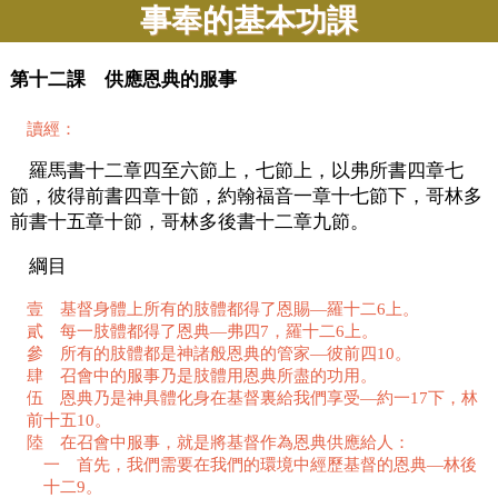
事奉的基本功課
第十二課 供應恩典的服事
讀經：
羅馬書十二章四至六節上，七節上，以弗所書四章七
節，彼得前書四章十節，約翰福音一章十七節下，哥林多
前書十五章十節，哥林多後書十二章九節。
綱目
壹 基督身體上所有的肢體都得了恩賜—羅十二6上。
貳 每一肢體都得了恩典—弗四7，羅十二6上。
參 所有的肢體都是神諸般恩典的管家—彼前四10。
肆 召會中的服事乃是肢體用恩典所盡的功用。
伍 恩典乃是神具體化身在基督裏給我們享受—約一17下，林
前十五10。
陸 在召會中服事，就是將基督作為恩典供應給人：
一 首先，我們需要在我們的環境中經歷基督的恩典—林後
十二9。