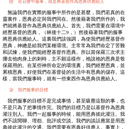
陸 在召會中服事，就是將基督作為恩典供應給人
無論我們在實際的服事中所作的是甚麼，我們若真的在
靈裏作，恩典必定與我們同在。然後藉著我們所作的，我
們就將基督作為恩典供應給人。首先，我們需要在環境中
經歷基督的恩典，（林後十二9，）然後藉著我們的服事
將恩典供應給人。這裏我們該強調，為使我們經歷基督作
恩典，神總是給我們某種環境。主常常為我們命定了苦難
和試煉，使我們能經歷基督作恩典。所以當保羅三次求主
挪去他肉身上的刺時，主不願這樣作，祂說祂的恩典是彀
保羅用的。在某些神所命定的環境裏，我們經歷恩典，並
累積恩典，好使我們在基督徒的生活中有恩典的儲存。這
樣，當我們服事時，就有一些東西作為恩典供應給人。
柒 我們服事的目標
我們服事的目標不是完成事情，甚至吸塵這類的事，也
不是只為了把事情作完。我們的目標乃是以基督作為恩典
灌注別人。我們一起服事的時候，能用恩典彼此灌注。我
們不該閒聊、埋怨、批評或空談。我們的談話應當是用恩
典彼此灌注的交通。我們需要有恩典好供應人。事實上，