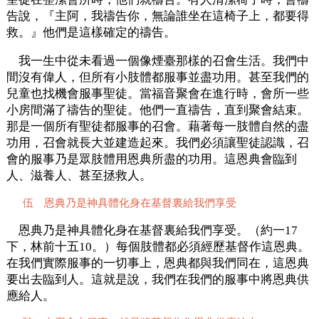
告說，『主阿，我禱告你，無論誰坐在這椅子上，都要得
救。』他們是這樣確定的禱告。
我一生中從未看過一個像煙臺那樣的召會生活。我們中
間沒有偉人，但所有小肢體都服事並盡功用。甚至我們的
兒童也找機會服事聖徒。當福音聚會在進行時，會所一些
小房間滿了禱告的聖徒。他們一直禱告，直到聚會結束。
那是一個所有聖徒都服事的召會。藉著每一肢體自然的盡
功用，召會就長大並建造起來。我們必須讓聖徒認識，召
會的服事乃是眾肢體用恩典所盡的功用。這恩典會臨到
人、滋養人、甚至拯救人。
伍 恩典乃是神具體化身在基督裏給我們享受
恩典乃是神具體化身在基督裏給我們享受。（約一17
下，林前十五10。）每個肢體都必須經歷基督作這恩典。
在我們實際服事的一切事上，恩典都與我們同在，這恩典
要出去臨到人。這就是說，我們在我們的服事中將恩典供
應給人。