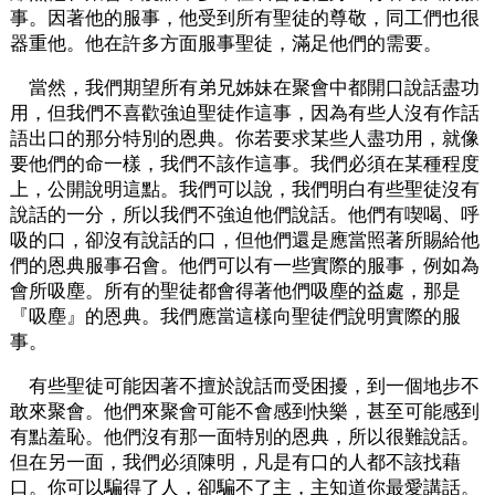
事。因著他的服事，他受到所有聖徒的尊敬，同工們也很
器重他。他在許多方面服事聖徒，滿足他們的需要。
當然，我們期望所有弟兄姊妹在聚會中都開口說話盡功
用，但我們不喜歡強迫聖徒作這事，因為有些人沒有作話
語出口的那分特別的恩典。你若要求某些人盡功用，就像
要他們的命一樣，我們不該作這事。我們必須在某種程度
上，公開說明這點。我們可以說，我們明白有些聖徒沒有
說話的一分，所以我們不強迫他們說話。他們有喫喝、呼
吸的口，卻沒有說話的口，但他們還是應當照著所賜給他
們的恩典服事召會。他們可以有一些實際的服事，例如為
會所吸塵。所有的聖徒都會得著他們吸塵的益處，那是
『吸塵』的恩典。我們應當這樣向聖徒們說明實際的服
事。
有些聖徒可能因著不擅於說話而受困擾，到一個地步不
敢來聚會。他們來聚會可能不會感到快樂，甚至可能感到
有點羞恥。他們沒有那一面特別的恩典，所以很難說話。
但在另一面，我們必須陳明，凡是有口的人都不該找藉
口。你可以騙得了人，卻騙不了主，主知道你最愛講話。