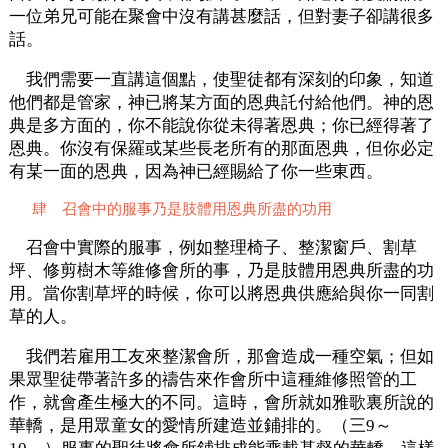
一位弟兄可能在聚會中沒有講甚麼話，但對妻子卻講很多
話。
我們需要一直講這個點，使聖徒都有深刻的印象，知道
他們都是管家，神已將某方面的恩典託付給他們。神的恩
典是多方面的，你不能說你從未得著恩典；你已經得著了
恩典。你沒有保羅或某些長老所有的那面恩典，但你必定
有某一面的恩典，因為神已經賜給了你一些東西。
肆 召會中的服事乃是肢體用恩典所盡的功用
召會中實際的服事，例如整理椅子、整潔窗戶、割草
坪、修剪樹木等維修會所的事，乃是肢體用恩典所盡的功
用。當你割草坪的時候，你可以將恩典供應給與你一同割
草的人。
我們若雇用工友來整潔會所，那會造成一種空氣；但如
果眾聖徒帶著許多的禱告來作會所中這種維修照管的工
作，就會產生極大的不同。這時，會所就如雅歌裏所說的
華轎，是用眾童女的愛情所建造並鋪排的。（三9～