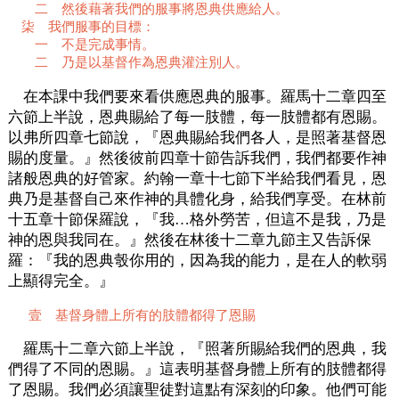
二 然後藉著我們的服事將恩典供應給人。
柒 我們服事的目標：
一 不是完成事情。
二 乃是以基督作為恩典灌注別人。
在本課中我們要來看供應恩典的服事。羅馬十二章四至
六節上半說，恩典賜給了每一肢體，每一肢體都有恩賜。
以弗所四章七節說，『恩典賜給我們各人，是照著基督恩
賜的度量。』然後彼前四章十節告訴我們，我們都要作神
諸般恩典的好管家。約翰一章十七節下半給我們看見，恩
典乃是基督自己來作神的具體化身，給我們享受。在林前
十五章十節保羅說，『我…格外勞苦，但這不是我，乃是
神的恩與我同在。』然後在林後十二章九節主又告訴保
羅：『我的恩典彀你用的，因為我的能力，是在人的軟弱
上顯得完全。』
壹 基督身體上所有的肢體都得了恩賜
羅馬十二章六節上半說，『照著所賜給我們的恩典，我
們得了不同的恩賜。』這表明基督身體上所有的肢體都得
了恩賜。我們必須讓聖徒對這點有深刻的印象。他們可能