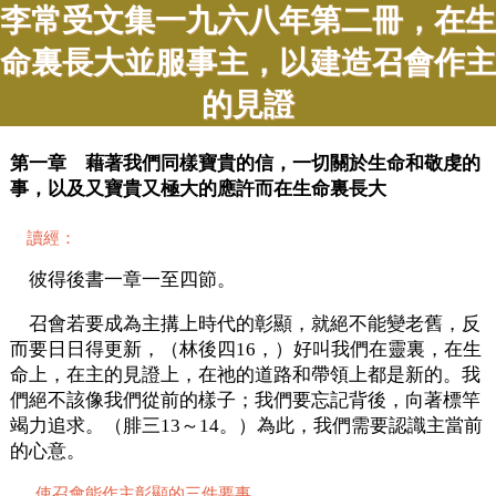
李常受文集一九六八年第二冊，在生
命裏長大並服事主，以建造召會作主
的見證
第一章 藉著我們同樣寶貴的信，一切關於生命和敬虔的
事，以及又寶貴又極大的應許而在生命裏長大
讀經：
彼得後書一章一至四節。
召會若要成為主搆上時代的彰顯，就絕不能變老舊，反
而要日日得更新，（林後四16，）好叫我們在靈裏，在生
命上，在主的見證上，在祂的道路和帶領上都是新的。我
們絕不該像我們從前的樣子；我們要忘記背後，向著標竿
竭力追求。（腓三13～14。）為此，我們需要認識主當前
的心意。
使召會能作主彰顯的三件要事