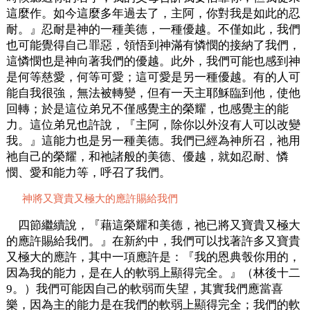
這麼作。如今這麼多年過去了，主阿，你對我是如此的忍
耐。』忍耐是神的一種美德，一種優越。不僅如此，我們
也可能覺得自己罪惡，領悟到神滿有憐憫的接納了我們，
這憐憫也是神向著我們的優越。此外，我們可能也感到神
是何等慈愛，何等可愛；這可愛是另一種優越。有的人可
能自我很強，無法被轉變，但有一天主耶穌臨到他，使他
回轉；於是這位弟兄不僅感覺主的榮耀，也感覺主的能
力。這位弟兄也許說，『主阿，除你以外沒有人可以改變
我。』這能力也是另一種美德。我們已經為神所召，祂用
祂自己的榮耀，和祂諸般的美德、優越，就如忍耐、憐
憫、愛和能力等，呼召了我們。
神將又寶貴又極大的應許賜給我們
四節繼續說，『藉這榮耀和美德，祂已將又寶貴又極大
的應許賜給我們。』在新約中，我們可以找著許多又寶貴
又極大的應許，其中一項應許是：『我的恩典彀你用的，
因為我的能力，是在人的軟弱上顯得完全。』（林後十二
9。）我們可能因自己的軟弱而失望，其實我們應當喜
樂，因為主的能力是在我們的軟弱上顯得完全；我們的軟