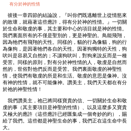
有分於神的性情
彼後一章四節的結論說，『叫你們既逃離世上從情慾來
的敗壞，就藉著這些應許，得有分於神的性情。』一切關
於生命和敬虔的事，其主要和中心的項目就是神的性情。
我們裏面所有的不僅是聖別的，更是神聖的。鳥能飛翔，
因為牠們有飛翔的天性。同樣的，貓的行為像貓，狗的行
為像狗，是因著牠們各自的天性。因著狗獨特的天性，狗
吠叫是容易又自然的；不讓狗吠叫，對狗來說反而是一種
受苦。同樣的原則，對有分於神性情的人，敬虔是自然而
然的，世俗對他們反而是受苦。我們裏面敬虔的神聖性
情，使我們有敬虔的所是和生活。敬虔的意思是像神。沒
有神的性情，就不可能像神。讚美主，我們天天都在有分
於祂的神聖性情！
我們讚美主，祂已將同樣寶貴的信、一切關於生命和敬
虔的事（其主要項目是神聖的性情）、以及這麼多又寶貴
又極大的應許（這些應許已經匯集成一個奇妙的約），賜
給了我們。這些都是神聖生命的事，我們正在這生命中長
大。