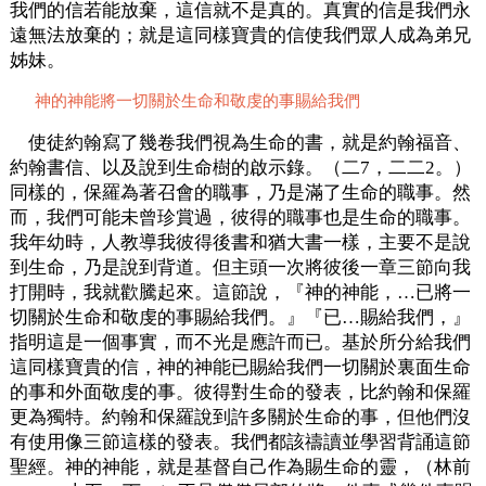
我們的信若能放棄，這信就不是真的。真實的信是我們永
遠無法放棄的；就是這同樣寶貴的信使我們眾人成為弟兄
姊妹。
神的神能將一切關於生命和敬虔的事賜給我們
使徒約翰寫了幾卷我們視為生命的書，就是約翰福音、
約翰書信、以及說到生命樹的啟示錄。（二7，二二2。）
同樣的，保羅為著召會的職事，乃是滿了生命的職事。然
而，我們可能未曾珍賞過，彼得的職事也是生命的職事。
我年幼時，人教導我彼得後書和猶大書一樣，主要不是說
到生命，乃是說到背道。但主頭一次將彼後一章三節向我
打開時，我就歡騰起來。這節說，『神的神能，…已將一
切關於生命和敬虔的事賜給我們。』『已…賜給我們，』
指明這是一個事實，而不光是應許而已。基於所分給我們
這同樣寶貴的信，神的神能已賜給我們一切關於裏面生命
的事和外面敬虔的事。彼得對生命的發表，比約翰和保羅
更為獨特。約翰和保羅說到許多關於生命的事，但他們沒
有使用像三節這樣的發表。我們都該禱讀並學習背誦這節
聖經。神的神能，就是基督自己作為賜生命的靈，（林前