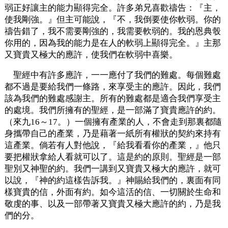
弱正好讓主的能力顯得完全。許多弟兄喜歡禱告：『主，
使我剛強。』但主可能說，『不，我倒要使你軟弱。你的
禱告錯了，我不需要剛強的，我需要軟弱的。我的恩典彀
你用的，因為我的能力是在人的軟弱上顯得完全。』主那
又寶貴又極大的應許，使我們在軟弱中喜樂。
聖經中有許多應許，一一應付了我們的難處。每個難處
都不過是要給我們一條路，來享受主的應許。因此，我們
該為我們的難處感謝主。所有的難處都是適合我們享受主
的處境。我們所擁有的聖經，是一部滿了寶貴應許的約。
（來九16～17。）一個擁有產業的人，不會走到那裏都隨
身攜帶自己的產業，乃是藉著一紙所有權狀的契約來持有
這產業。倘若有人對他說，『給我看看你的產業，』他只
要把權狀拿給人看就可以了。這是約的原則。聖經是一部
聖別又神聖的約。我們一講到又寶貴又極大的應許，就可
以說，『神的約這樣告訴我。』神賜給我們的，裏面有同
樣寶貴的信，外面有約。如今這活的信、一切關於生命和
敬虔的事、以及一部帶著又寶貴又極大應許的約，乃是我
們的分。