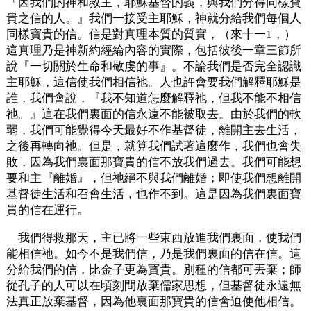
『因我們的神和救主，耶穌基督的義，與我們分得同樣寶
貴之信的人。』我們一接受主耶穌，神就分給我們每個人
同樣寶貴的信。信是對真理本質的質實，（來十一1，）
這真理乃是神新約經綸內容的實際，包括彼後一章三節所
說『一切關於生命和敬虔的事』。不論我們是否完全認識
主耶穌，這信使我們相信祂。人也許會要我們解釋耶穌是
誰，我們會說，『我不知道怎麼解釋祂，但我不能不相信
祂。』這在我們裏面的信永遠不能被取去。由於我們的軟
弱，我們可能覺得今天最好不作基督徒，離開主去生活，
之後再轉向祂。但是，就算我們試著這麼作，我們也會失
敗，因為我們裏面那寶貴的信不放我們過去。我們可能想
要和主『離婚』，但祂絕不與我們離婚；即使我們想離開
基督徒生活和召會生活，也作不到。這是因為我們裏面寶
貴的信在運行。
我們得救那天，主已將一些東西放進我們裏面，使我們
能相信祂。如今不是我們信，乃是我們裏面的信在信。這
分給我們的信，比金子更為寶貴。別種的信都可丟棄；師
從孔子的人可以在頃刻間放棄儒家思想，但基督徒永遠無
法真正放棄基督，因為他裏面那寶貴的信會迫使他相信。