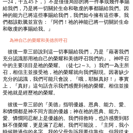
一24，十五45下，）不是僅僅局部的將一件事或幾件事賜
給我們，乃是將一切關於生命和敬虔的事都賜給我們。因
神的能力已將這些事賜給我們，我們如今擁有這些事。我
們都該歡騰並宣告：『阿們！祂的神能已將一切關於生命
和敬虔的事賜給我。』
為神自己的榮耀和美德所呼召
彼後一章三節說到這一切事賜給我們，乃是『藉著我們
充分認識那用祂自己的榮耀和美德呼召我們的』。神呼召
中的主要項目是祂的榮耀。（徒七2～3。）我們一為主所
召，相信主並接受祂，祂的榮耀就向我們顯現。因著缺少
充分的認識，我們可能只會說，『哦，耶穌真好！』事實
上，『真好』這句話含示我們感覺到祂的榮耀。相信並接
受祂就是經歷祂的榮耀。
彼後一章三節的『美德』指明優越。恩典、能力、愛、
和憐憫都是神不同方面的優越；神在祂的恩典、能力、
愛、憐憫同忍耐上是優越的。我們得救時，也許感覺到耶
穌不僅榮耀，更是滿了忍耐。我們可能說，『主阿，我小
時候聽過你的名字，我的父母告訴我要信靠你，但我從未