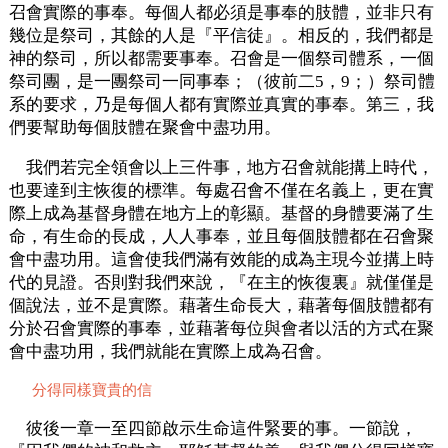
召會實際的事奉。每個人都必須是事奉的肢體，並非只有
幾位是祭司，其餘的人是『平信徒』。相反的，我們都是
神的祭司，所以都需要事奉。召會是一個祭司體系，一個
祭司團，是一團祭司一同事奉；（彼前二5，9；）祭司體
系的要求，乃是每個人都有實際並真實的事奉。第三，我
們要幫助每個肢體在聚會中盡功用。
我們若完全領會以上三件事，地方召會就能搆上時代，
也要達到主恢復的標準。每處召會不僅在名義上，更在實
際上成為基督身體在地方上的彰顯。基督的身體要滿了生
命，有生命的長成，人人事奉，並且每個肢體都在召會聚
會中盡功用。這會使我們滿有效能的成為主現今並搆上時
代的見證。否則對我們來說，『在主的恢復裏』就僅僅是
個說法，並不是實際。藉著生命長大，藉著每個肢體都有
分於召會實際的事奉，並藉著每位與會者以活的方式在聚
會中盡功用，我們就能在實際上成為召會。
分得同樣寶貴的信
彼後一章一至四節啟示生命這件緊要的事。一節說，