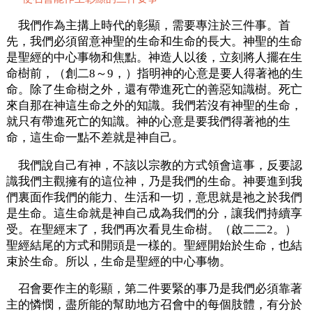
我們作為主搆上時代的彰顯，需要專注於三件事。首
先，我們必須留意神聖的生命和生命的長大。神聖的生命
是聖經的中心事物和焦點。神造人以後，立刻將人擺在生
命樹前，（創二8～9，）指明神的心意是要人得著祂的生
命。除了生命樹之外，還有帶進死亡的善惡知識樹。死亡
來自那在神這生命之外的知識。我們若沒有神聖的生命，
就只有帶進死亡的知識。神的心意是要我們得著祂的生
命，這生命一點不差就是神自己。
我們說自己有神，不該以宗教的方式領會這事，反要認
識我們主觀擁有的這位神，乃是我們的生命。神要進到我
們裏面作我們的能力、生活和一切，意思就是祂之於我們
是生命。這生命就是神自己成為我們的分，讓我們持續享
受。在聖經末了，我們再次看見生命樹。（啟二二2。）
聖經結尾的方式和開頭是一樣的。聖經開始於生命，也結
束於生命。所以，生命是聖經的中心事物。
召會要作主的彰顯，第二件要緊的事乃是我們必須靠著
主的憐憫，盡所能的幫助地方召會中的每個肢體，有分於