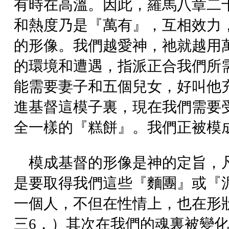
有時在高溫。因此，羅馬八章二
和熱度乃是『萬有』，互相效力
的形像。我們越愛神，祂就越用
的環境和遭遇，指派正合我們所
能需要妻子和五個兒女，好叫他
進基督這模子裏，現在我們需要
全一樣的『糕餅』。我們正被模
模成基督的形像是神的定旨，
是要取得我們這些『麵團』或『
一個人，不但在性情上，也在形
三6，）其次在我們的魂裏被變化