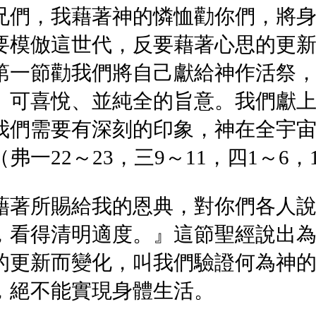
兄們，我藉著神的憐恤勸你們，將
要模倣這世代，反要藉著心思的更
第一節勸我們將自己獻給神作活祭
、可喜悅、並純全的旨意。我們獻
我們需要有深刻的印象，神在全宇
22～23，三9～11，四1～6，11
藉著所賜給我的恩典，對你們各人
，看得清明適度。』這節聖經說出
的更新而變化，叫我們驗證何為神
，絕不能實現身體生活。