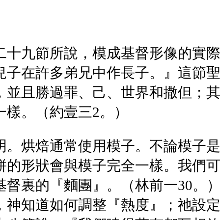
二十九節所說，模成基督形像的實
兒子在許多弟兄中作長子。』這節
，並且勝過罪、己、世界和撒但；
一樣。（約壹三2。）
明。烘焙通常使用模子。不論模子
餅的形狀會與模子完全一樣。我們
基督裏的『麵團』。（林前一30。
，神知道如何調整『熱度』；祂設