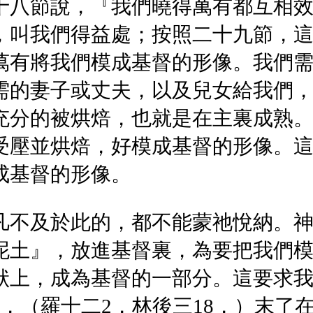
十八節說，『我們曉得萬有都互相
，叫我們得益處；按照二十九節，
萬有將我們模成基督的形像。我們
需的妻子或丈夫，以及兒女給我們
充分的被烘焙，也就是在主裏成熟
受壓並烘焙，好模成基督的形像。
成基督的形像。
凡不及於此的，都不能蒙祂悅納。
泥土』，放進基督裏，為要把我們
狀上，成為基督的一部分。這要求
，（羅十二2，林後三18，）末了