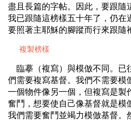
盡且長篇的字帖。因此，要跟隨
我已跟隨這榜樣五十年了，仍在
要照著主耶穌的腳蹤而行來跟隨
複製榜樣
臨摹（複寫）與模倣不同。已
們需要複寫基督。我們不需要模
一個物件像另一個，但複寫是製
奮鬥，想要使自己像基督就是模
我們需要奮鬥並竭力模倣基督。