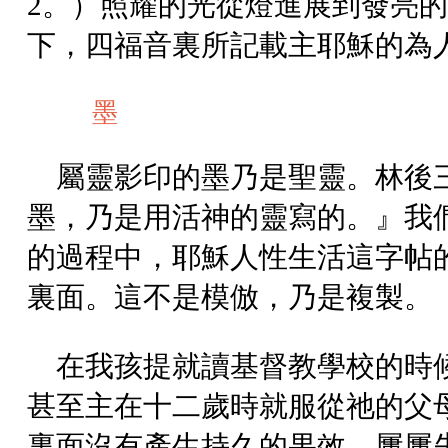
2。）照耀的光從燈進展到發亮
下，四福音裏所記載主耶穌的為
墨
屬靈影印的墨乃是聖靈。林後
墨，乃是用活神的靈寫的。』我
的過程中，耶穌人性生活這字帖
裏面。這不是模倣，乃是複製。
在我孩提就讀基督教學校的時
甚至主在十二歲時就服從祂的父
裏面沒有產生持久的果效。屢屢