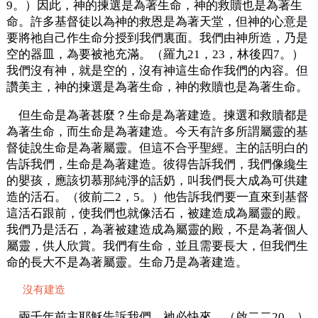
9。）因此，神的揀選是為著生命，神的救贖也是為著生
命。許多基督徒以為神的救恩是為著天堂，但神的心意是
要將祂自己作生命分授到我們裏面。我們由神所造，乃是
空的器皿，為要被祂充滿。（羅九21，23，林後四7。）
我們沒有神，就是空的，沒有神這生命作我們的內容。但
讚美主，神的揀選是為著生命，神的救贖也是為著生命。
但生命是為著甚麼？生命是為著建造。揀選和救贖都是
為著生命，而生命是為著建造。今天有許多所謂屬靈的基
督徒說生命是為著屬靈。但這不合乎聖經。主的話明白的
告訴我們，生命是為著建造。彼得告訴我們，我們像纔生
的嬰孩，應該切慕那純淨的話奶，叫我們長大成為可供建
造的活石。（彼前二2，5。）他告訴我們要一直來到基督
這活石跟前，使我們也就像活石，被建造成為屬靈的殿。
我們乃是活石，為著被建造成為屬靈的殿，不是為著個人
屬靈，供人欣賞。我們有生命，並且需要長大，但我們生
命的長大不是為著屬靈。生命乃是為著建造。
沒有建造
兩千年前主耶穌告訴我們，祂必快來，（啟二二20，）