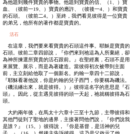
為他題到幾件寶貴的事物。他題到寶貴的信、（1、）寶
血、（彼前一19、）寶貴的應許、（彼後一4、）和寶貴
的石頭。（彼前二4。）至終，我們看見彼得是一位寶貴
的弟兄，他所有的著作都是寶貴的。
活石
在這章，我們要來看寶貴的石頭這件事。耶穌是寶貴的
石頭。彼前二章四節說，『你們來到祂這為人所棄絕，卻
為神所揀選所寶貴的活石跟前。』在聖經裏，石頭不是用
來展覽、展示，而是為著建造。當彼得初次被帶到主面
前，主立刻給他取了一個新名。約翰一章四十二節說，
『耶穌看著他說，你是約翰的兒子西門，你要稱為磯法。
（磯法繙出來，就是彼得。）』彼得這名字的意思是『石
頭』。因此，從主遇見彼得的頭一天起，祂就稱彼得為石
頭。
大約兩年後，在馬太十六章十三至十九節，主帶彼得和
其他門徒到了聖地的邊界，主接著問他們說，『你們說我
是誰？』（15。）彼得說，『你是基督，是活神的兒
子。』（16。）然後主告訴彼得，這乃是父啟示了他。