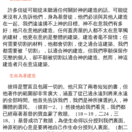
許多信徒可能從未聽過任何關於神的建造的話。可能從
來沒有人告訴他們，身為基督徒，他們必須與其他人建造
在一起。我們遠遠搆不上神的目標。神不在意我們有多
好；祂只在意祂的建造。任何蓋房屋的人都不太在意單獨
的建材，他更在意的是整體的建築。建造者毫不留情；任
何需要切割的材料，他都會切割，使之適合這建築。我們
都需要被『切割』，以適合神的建造。但我們寧願保留作
完整的個人，卻不願被切割以適合神的建造。然而，神這
建造者只在意這建築。
生命為著建造
彼得是豐富且包羅一切的。他只寫了兩卷短短的書，但
他著作的範圍卻非常廣大，涵蓋了從已過永遠到將來永遠
的全部時間。他首先告訴我們，我們是神所揀選的人，神
團體的選民。（彼前一2。）然後他給我們看見，我們都
已經藉著基督的寶血蒙了救贖。（18～19，二24，三
18。）基督成功了救贖，為使生命得以分授到我們裏面。
神原初的心意是要將祂自己作生命分授到人裏面。（創二