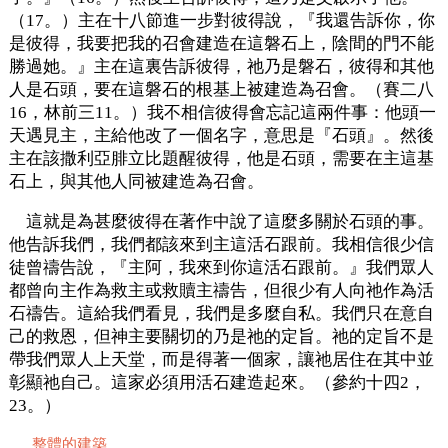
（17。）主在十八節進一步對彼得說，『我還告訴你，你
是彼得，我要把我的召會建造在這磐石上，陰間的門不能
勝過她。』主在這裏告訴彼得，祂乃是磐石，彼得和其他
人是石頭，要在這磐石的根基上被建造為召會。（賽二八
16，林前三11。）我不相信彼得會忘記這兩件事：他頭一
天遇見主，主給他改了一個名字，意思是『石頭』。然後
主在該撒利亞腓立比題醒彼得，他是石頭，需要在主這基
石上，與其他人同被建造為召會。
這就是為甚麼彼得在著作中說了這麼多關於石頭的事。
他告訴我們，我們都該來到主這活石跟前。我相信很少信
徒曾禱告說，『主阿，我來到你這活石跟前。』我們眾人
都曾向主作為救主或救贖主禱告，但很少有人向祂作為活
石禱告。這給我們看見，我們是多麼自私。我們只在意自
己的救恩，但神主要關切的乃是祂的定旨。祂的定旨不是
帶我們眾人上天堂，而是得著一個家，讓祂居住在其中並
彰顯祂自己。這家必須用活石建造起來。（參約十四2，
23。）
整體的建築