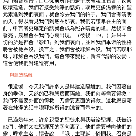
我們纔會領悟，自己從前所作的多半沒有建造召會，反而
破壞建造。我們若接受純淨的話奶，取用更多滋養的神聖
元素進到我們裏面，就會除去我們的帕子。我們會有清明
的天，得以看見我們到底在那裏。我們若謙卑在主的面
前，申言者更確定的話就會成為照在暗處的燈。然後天會
發亮，晨星會在我們心裏出現。（彼後一19。）結果主一
切的所是都會『影印』到我們裏面，並且我們乖僻的性格
將會被祂吞沒。換言之，我們會被耶穌吞沒。我們若喫耶
穌，耶穌會吞沒我們。這會帶來變化，新陳代謝的改變，
這會使我們對建造有用。
與建造隔離
很遺憾，今天我們許多人是與建造隔離的。我們因著自
身的乖僻、天然的己和態度而隔離。我們何等需要得救！
我們不需要外面的得救，乃需要裏面的得救。這救恩是藉
著在純淨的話中喫耶穌所得的滋養而帶來的。
已過幾年來，許多親愛的聖徒來與我辯論聖經。我告訴
他們，他們太在聖經死的字句裏了。他們需要轉向他們的
靈，呼求主名，禱告說，『哦，主耶穌，憐憫我。召會是