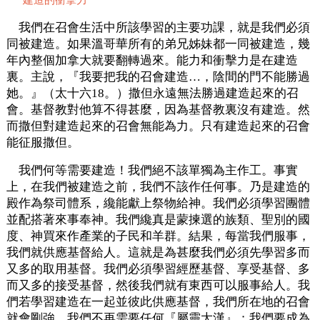
我們在召會生活中所該學習的主要功課，就是我們必須
同被建造。如果溫哥華所有的弟兄姊妹都一同被建造，幾
年內整個加拿大就要翻轉過來。能力和衝擊力是在建造
裏。主說，『我要把我的召會建造…，陰間的門不能勝過
她。』（太十六18。）撒但永遠無法勝過建造起來的召
會。基督教對他算不得甚麼，因為基督教裏沒有建造。然
而撒但對建造起來的召會無能為力。只有建造起來的召會
能征服撒但。
我們何等需要建造！我們絕不該單獨為主作工。事實
上，在我們被建造之前，我們不該作任何事。乃是建造的
殿作為祭司體系，纔能獻上祭物給神。我們必須學習團體
並配搭著來事奉神。我們纔真是蒙揀選的族類、聖別的國
度、神買來作產業的子民和羊群。結果，每當我們服事，
我們就供應基督給人。這就是為甚麼我們必須先學習多而
又多的取用基督。我們必須學習經歷基督、享受基督、多
而又多的接受基督，然後我們就有東西可以服事給人。我
們若學習建造在一起並彼此供應基督，我們所在地的召會
就會剛強。我們不再需要任何『屬靈大漢』；我們要成為