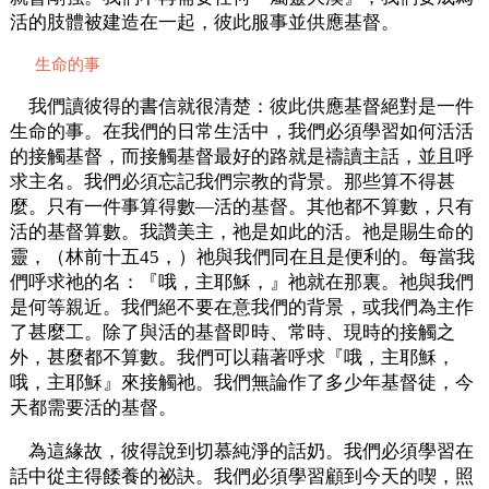
活的肢體被建造在一起，彼此服事並供應基督。
生命的事
我們讀彼得的書信就很清楚：彼此供應基督絕對是一件
生命的事。在我們的日常生活中，我們必須學習如何活活
的接觸基督，而接觸基督最好的路就是禱讀主話，並且呼
求主名。我們必須忘記我們宗教的背景。那些算不得甚
麼。只有一件事算得數—活的基督。其他都不算數，只有
活的基督算數。我讚美主，祂是如此的活。祂是賜生命的
靈，（林前十五45，）祂與我們同在且是便利的。每當我
們呼求祂的名：『哦，主耶穌，』祂就在那裏。祂與我們
是何等親近。我們絕不要在意我們的背景，或我們為主作
了甚麼工。除了與活的基督即時、常時、現時的接觸之
外，甚麼都不算數。我們可以藉著呼求『哦，主耶穌，
哦，主耶穌』來接觸祂。我們無論作了多少年基督徒，今
天都需要活的基督。
為這緣故，彼得說到切慕純淨的話奶。我們必須學習在
話中從主得餧養的祕訣。我們必須學習顧到今天的喫，照