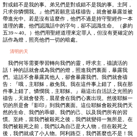
對或錯不是我的事。弟兄們是對或錯不是我的事。主阿，
只求你憐憫我。』他們若願意這樣禱告，就會被暴露並被
帶進光中。若是沒有這麼作，他們不過是持守聖經作一本
道理的書。他們認識話中的字句，卻不認識生命。（參約
五39～40。）他們用聖經道理來定罪人，但沒有更確定的
話作為燈，照亮他們一切的暗處。
清明的天
我們何等需要學習轉向我們的靈，呼求主，禱讀活的
話！神的話就會成為我們的燈，照進我們裏面，暴露我
們。這話不會暴露其他人，卻會暴露我們。我們就會禱
告：『哦，主耶穌，赦免我。我在這件事上錯了，我在那
件事上錯了。憐憫我，主耶穌。』藉這出自活話之光照的
禱告，天就會發亮，晨星會在我們心裏出現。然後耶穌一
切的所是會『影印』到我們裏面。這位耶穌會殺死我們天
然的生命、我們的乖僻、我們的己、以及我們所有的習
慣。至終，當我們被殺死之後，我們就變得一無所是。在
我們被殺死之前，我們以為自己是大人物，但在殺死之
後，我們就成了小人物。阿利路亞，我們甚麼也不是！我