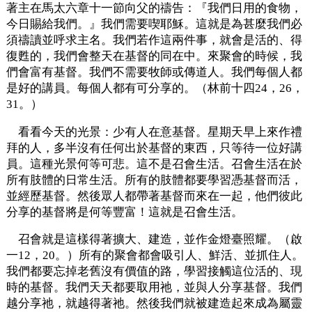
著主在馬太六章十一節向父的禱告：『我們日用的食物，
今日賜給我們。』我們需要喫耶穌。這就是為甚麼我們必
須禱讀並呼求主名。我們若作這兩件事，就會是活的、得
復甦的，我們會整天在基督的同在中。來聚會的時候，我
們會富有基督。我們不需要牧師或傳道人。我們每個人都
是好的講員。每個人都有可分享的。（林前十四24，26，
31。）
看看今天的光景：少有人在意基督。星期天早上來作禮
拜的人，多半沒有任何出於基督的東西，只等待一位好講
員。這種光景何等可悲。這不是召會生活。召會生活在於
所有肢體的日常生活。所有的肢體都要學習憑基督而活，
並經歷基督。然後眾人都帶著基督而來在一起，他們彼此
分享的基督將是何等豐富！這就是召會生活。
召會就是這樣得著擴大、建造，並作金燈臺照耀。（啟
一12，20。）所有的聚會都會吸引人、鮮活、並抓住人。
我們都要忘掉老舊沒有價值的路，學習接觸這位活的、現
時的基督。我們天天都要取用祂，並與人分享基督。我們
越分享祂，就越得著祂。然後我們就被建造起來成為屬靈