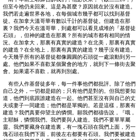
但至今祂仍未回來。這是為甚麼？原因就在於沒有建造。
我們若走遍世界各地，在每個城市幾乎都可以找到基督
徒。在加拿大溫哥華有數以千計的基督徒。但建造在那
裏？我們今天在溫哥華，到處都可以看見成堆的『基督徒
石頭』，但神的建造在那裏？所有的城市都有相同的情
況。在加拿大，那裏有真實的建造？在北美，那裏有真實
的建造？在全地上，那裏有真實的建造？幾乎沒有建造。
今天幾乎所有的基督徒都像圓圓的石頭從一處滾動到另一
處。他們如果不喜歡某個聚會的地方，就到下一條街去聚
會。如果還不喜歡，就再到別處。
有些人作基督徒多年，每一件事他們都批評。除了他們
自己之外，一切都是錯的；只有他們是對的。但我想要知
道，他們到底跟誰建造在一起。他們甚至沒有與自己的丈
夫或妻子一同建造；他們都是單獨的。若是這樣，那裏有
建造？我們真要仰望主的憐憫。願我們都禱告說，『哦，
主耶穌，憐憫我們。我們要與人建造。我們不要單單屬
靈。我們要藏身在建造裏，有一塊石頭在我們上面，另一
塊石頭在我們下面，前後左右都要有石頭。我們要被建造