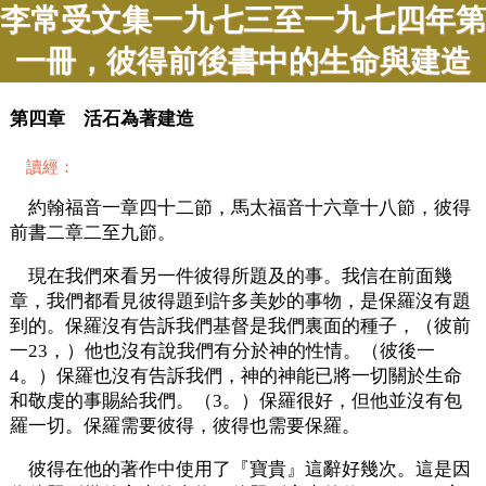
李常受文集一九七三至一九七四年第
一冊，彼得前後書中的生命與建造
第四章 活石為著建造
讀經：
約翰福音一章四十二節，馬太福音十六章十八節，彼得
前書二章二至九節。
現在我們來看另一件彼得所題及的事。我信在前面幾
章，我們都看見彼得題到許多美妙的事物，是保羅沒有題
到的。保羅沒有告訴我們基督是我們裏面的種子，（彼前
一23，）他也沒有說我們有分於神的性情。（彼後一
4。）保羅也沒有告訴我們，神的神能已將一切關於生命
和敬虔的事賜給我們。（3。）保羅很好，但他並沒有包
羅一切。保羅需要彼得，彼得也需要保羅。
彼得在他的著作中使用了『寶貴』這辭好幾次。這是因