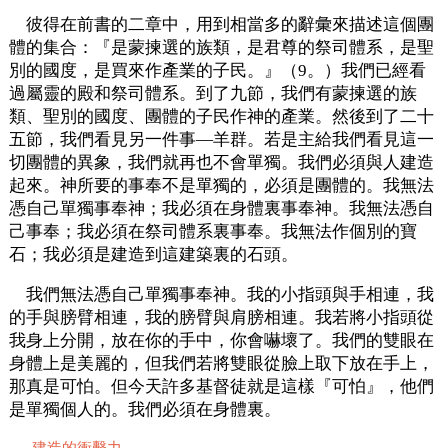
彼得在前書的二章中，用到相當多的辭彙來描述這個團
體的集合：『是蒙揀選的族類，是君尊的祭司體系，是聖
別的國度，是買來作產業的子民。』（9。）我們已經看
過屬靈的殿和祭司體系。到了九節，我們有蒙揀選的族
類、聖別的國度、團體的子民作神的產業。然後到了二十
五節，我們看見另一件事—羊群。若是主給我們看見這一
切團體的異象，我們就再也不會單獨。我們必須與人建造
起來。神所要的事奉不是單獨的，必須是團體的。我無法
憑自己單獨事奉神；我必須在身體裏事奉神。我無法憑自
己事奉；我必須在祭司體系裏事奉。我無法作個別的寶
石；我必須是建造到這建築裏的石頭。
我們無法憑自己單獨事奉神。我的小指頭與手相連，我
的手與膀臂相連，我的膀臂與肩膀相連。我若將小指頭從
我身上分開，放在你的手中，你會嚇壞了。我們的雙眼在
身體上是美麗的，但我們若將雙眼從臉上取下放在手上，
那真是可怕。但今天許多基督徒就是這樣『可怕』，他們
是單獨個人的。我們必須在身體裏。
建造的衝擊力