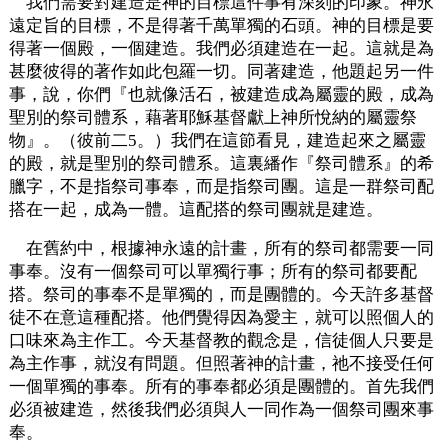
我們需要對建造是神的目標這件事有深刻的印象。神永
遠定旨的目標，不是得著千萬單獨的石頭。神的目標是要
得著一個殿，一個建造。我們必須建造在一起。這就是為
甚麼彼得的著作如此包羅一切。同著建造，他題起另一件
事，說，你們『也就像活石，被建造成為屬靈的殿，成為
聖別的祭司體系，藉著耶穌基督獻上神所悅納的屬靈祭
物』。（彼前二5。）我們在這節看見，建造起來之屬靈
的殿，就是聖別的祭司體系。這裏繙作『祭司體系』的希
臘字，不是指祭司事奉，而是指祭司團。這是一群祭司配
搭在一起，成為一體。這配搭的祭司團就是建造。
在舊約中，根據神永遠的計畫，所有的祭司都需要一同
事奉。沒有一個祭司可以單獨行事；所有的祭司都要配
搭。祭司的事奉不是單獨的，而是團體的。今天許多基督
徒不在意這種配搭。他們覺得因為愛主，就可以照個人的
口味來為主作工。今天基督教的觀念是，信徒個人只要是
為主作事，就沒有問題。但照著神的計畫，祂不接受任何
一個單獨的事奉。所有的事奉都必須是團體的。首先我們
必須被建造，然後我們必須與人一同作為一個祭司團來事
奉。