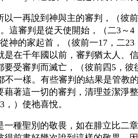
以一再說到神與主的審判，（彼前二2
一。這審判是從天使開始，（二3～
從神的家起首，（彼前一17，二23
子就是在千年國以前，審判猶太人、
都要受審判而滅亡，（彼前四5，彼
果都不一樣。有些審判的結果是管教
要藉著這一切的審判，清理並潔淨
3，）使祂喜悅。
是一種聖別的敬畏，如在腓立比二
彼得前書好幾次說到這樣的敬畏，