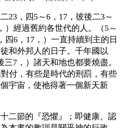
3，四5～6，17，彼後二3～
4，）經過舊約各世代的人。（5～
，四6，17，）一直持續到主的日
信徒和外邦人的日子。千年國以
後三7，）諸天和地也都要燒盡。
的對付，有些是時代的刑罰，有些
整個宇宙，使祂得著一個新天新
章十二節的『恐懼』；即健康、認
因為本書的教訓是關乎神的行政。