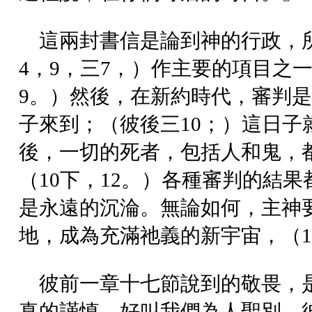
這兩封書信是論到神的行政，所
4，9，三7，）作主要的項目之
9。）然後，在新約時代，審判是
子來到；（彼後三10；）這日
後，一切的死者，包括人和鬼，
（10下，12。）各種審判的結
是永遠的沉淪。無論如何，主神
地，成為充滿祂義的新宇宙，（1
彼前一章十七節說到的敬畏，
真的謹慎，好叫我們為人聖別。