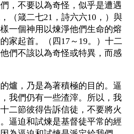
你們，不要以為奇怪，似乎是遭遇
（箴二七21，詩六六10，）與
這樣一個神用以煉淨他們生命的熔
家起首。（四17～19。）十二
，他們不該以為奇怪或特異，而感
燒的爐，乃是為著積極的目的。逼
而，我們仍有一些渣滓。所以，我
在十二節彼得告訴信徒，不要將火
的。逼迫和試煉是基督徒平常的經
，因為逼迫和試煉是派定給我們