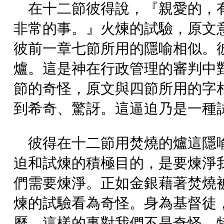
在十二節彼得說，『親愛的，
非常的事。』火煉的試驗，原文意
彼前一章七節所用的隱喻相似。
爐。這是神在行政管理的審判中對
節的奇怪，原文與四節所用的字
到希奇、驚訝。這逼迫乃是一種
彼得在十二節用焚燒的爐這隱
迫和試煉的積極目的，是要煉淨
們需要煉淨。正如金銀藉著焚燒
煉的試驗看為奇怪。身為基督徒
歷。這樣的事對我們不是奇怪、