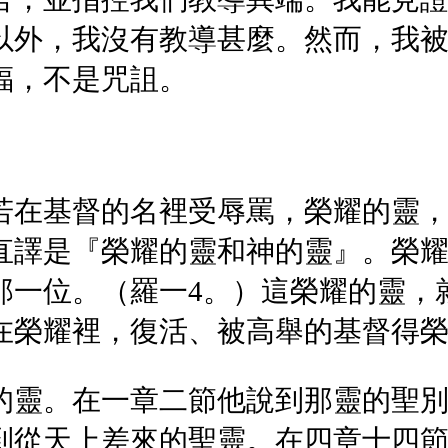
以外，我沒有教導甚麼。然而，我
福，不是咒詛。
若在基督的名裡受辱罵，榮耀的靈
直譯是『榮耀的靈和神的靈』。榮
那一位。（羅一4。）這榮耀的靈，
在榮耀裡，復活、被高舉的基督得
的靈。在一章二節他說到那靈的聖
到從天上差來的聖靈。在四章十四