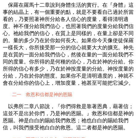
保羅在羅馬十二章說到身體生活的實行。在『身體』這
事的結晶上，有一個重要的點，就是不要看自己過於所當
看的，乃要照著神所分給各人信心的度量，看得清明適
度。神不僅分給我們信心，也照著我們的度量分給我們信
心。祂給我們的信心，在質上是同樣的，在量上卻是不同
的。量的多少乃在於你如何長大。如果你今天像使徒保羅
一樣長大，你所接受那一分的信心就要大大的擴充。神先
是在質的一面分給我們信心，然後在量的一面分給我們不
同的度量。你所得的是何種的信心，乃在於神的分給。你
所得的信心有多少，乃在於神按度量的分給。神按度量的
分給，乃在於你的態度。如果你不是清明適度的，神就不
會在分給你的信心上，增加度量，祂甚至可能把它減少。
二一 救恩和信都是神的恩賜
以弗所二章八節說，『你們得救是靠著恩典，藉著信；
這並不是出於你們，乃是神的恩賜。』救恩和信都是神的
恩賜。神是白白的賜給我們救恩；祂也白白的賜給我們
信，叫我們接受祂白白的救恩。這二者都是神的恩賜。