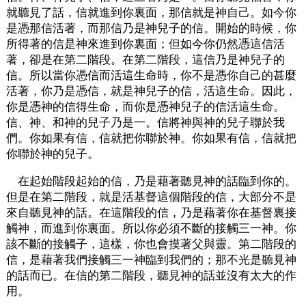
就聽見了話，信就進到你裏面，那信就是神自己。如今你
是憑那信活著，而那信乃是神兒子的信。開始的時候，你
所得著的信是神來進到你裏面；但如今你仍然憑這信活
著，卻是在第二階段。在第二階段，這信乃是神兒子的
信。所以當你憑信而活這生命時，你不是憑你自己的甚麼
活著，你乃是憑信，就是神兒子的信，活這生命。因此，
你是憑神的信得生命，而你是憑神兒子的信活這生命。
信、神、和神的兒子乃是一。信將神與神的兒子聯於我
們。你如果有信，信就把你聯於神。你如果有信，信就把
你聯於神的兒子。
在起始階段起始的信，乃是藉著聽見神的話臨到你的。
但是在第二階段，就是活基督這個階段的信，大部分不是
來自聽見神的話。在這階段的信，乃是藉著你在基督裏接
觸神，而進到你裏面。所以你必須不斷的接觸三一神。你
該不斷的接觸子，這樣，你也會摸著父與靈。第二階段的
信，是藉著我們接觸三一神臨到我們的；那不光是聽見神
的話而已。在信的第二階段，聽見神的話並沒有太大的作
用。