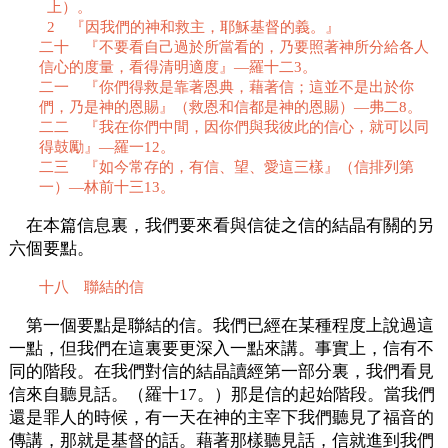
上）。
2 『因我們的神和救主，耶穌基督的義。』
二十 『不要看自己過於所當看的，乃要照著神所分給各人
信心的度量，看得清明適度』—羅十二3。
二一 『你們得救是靠著恩典，藉著信；這並不是出於你
們，乃是神的恩賜』（救恩和信都是神的恩賜）—弗二8。
二二 『我在你們中間，因你們與我彼此的信心，就可以同
得鼓勵』—羅一12。
二三 『如今常存的，有信、望、愛這三樣』（信排列第
一）—林前十三13。
在本篇信息裏，我們要來看與信徒之信的結晶有關的另
六個要點。
十八 聯結的信
第一個要點是聯結的信。我們已經在某種程度上說過這
一點，但我們在這裏要更深入一點來講。事實上，信有不
同的階段。在我們對信的結晶讀經第一部分裏，我們看見
信來自聽見話。（羅十17。）那是信的起始階段。當我們
還是罪人的時候，有一天在神的主宰下我們聽見了福音的
傳講，那就是基督的話。藉著那樣聽見話，信就進到我們