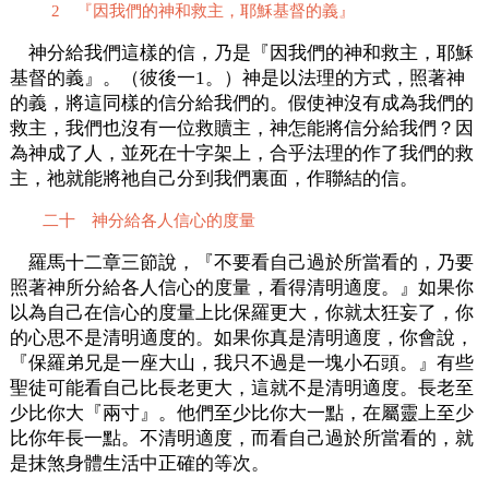
2 『因我們的神和救主，耶穌基督的義』
神分給我們這樣的信，乃是『因我們的神和救主，耶穌
基督的義』。（彼後一1。）神是以法理的方式，照著神
的義，將這同樣的信分給我們的。假使神沒有成為我們的
救主，我們也沒有一位救贖主，神怎能將信分給我們？因
為神成了人，並死在十字架上，合乎法理的作了我們的救
主，祂就能將祂自己分到我們裏面，作聯結的信。
二十 神分給各人信心的度量
羅馬十二章三節說，『不要看自己過於所當看的，乃要
照著神所分給各人信心的度量，看得清明適度。』如果你
以為自己在信心的度量上比保羅更大，你就太狂妄了，你
的心思不是清明適度的。如果你真是清明適度，你會說，
『保羅弟兄是一座大山，我只不過是一塊小石頭。』有些
聖徒可能看自己比長老更大，這就不是清明適度。長老至
少比你大『兩寸』。他們至少比你大一點，在屬靈上至少
比你年長一點。不清明適度，而看自己過於所當看的，就
是抹煞身體生活中正確的等次。