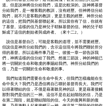
道。但是說神將信分給我們，這是比較深的。說神將基督
分給我們，是一種客觀的教訓，沒有經歷。但神將信分給
我們，就不只是客觀的教訓，更是主觀的經歷。神所分給
的這信，把我們與基督聯起來。所以當你有了信，你就有
了基督。這樣的信乃是神兒子耶穌基督的信。神的兒子耶
穌成了這信的創始者與成終者。（來十二2。）
說信是基督自己，可能是客觀的道理，並不需要經歷。
但說信是神所分給我們的，含示這信現今將我們聯於所分
得的基督。所以這兩件事乃是一。彼後一章一節告訴我
們，神將這樣的信分給了我們。然後三節說，神的神能已
將一切關於生命和敬虔的事賜給我們。神所分給我們的
信，乃是一切關於生命和敬虔的事。
我們知道我們需要在生命中長大，但我們怎樣纔能在生
命中長大？我們乃是憑信將自己聯於基督而長大。我們可
以得著聯結的信，不僅是藉著聽見神的話，更是藉著接觸
那對我們是信的三一神。這信不是在起始階段的信，乃是
在第二階段，就是聯結階段的信。今天的復興和新的復
興，乃是激動人起來接觸三一神，使這第二階段的信能作