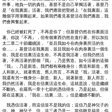
件事，祂負一切的責任。基督不是自己單獨活著，基督乃
是『在我裏面』活著。我們應當把聖經上『在我裏面』這
幾個字用筆圈起來。如果我們看見基督活在我們裏面，我
們會興奮起來。
你已經被釘死了，不再是你了；但基督仍然在你裏面活
著。你說『不再』，但有個東西仍然在進行著。所以加拉
太二章二十節繼續說，『並且我如今在肉身裏所活的生
命…。』基督活在我裏面，並且我如今在肉身裏活一個生
命。我是在信裏活這生命。不再是我活著，但我仍然活
著。不再活著的那個『我』，乃是舊造。如今活著的這個
『我』，乃是新造。我們都有兩種身分：舊造和新造，舊
人和新人。就著舊造、舊人而言，不再是『我』活著。但
我還有另一種身分—新造、新人。就著新造、新人而言，
我仍然活著。我是在信裏活這生命。這就是說，信是繼續
不斷的。在羅馬一章十七節的憑信得生，乃是起始。但保
羅在這裏說，『我在…信裏…活。』信是繼續不斷的。
我憑信活著，而這信並不是我的信；這信乃是神兒子的
信。神、神兒子、信，這三者乃是一。當你聽見福音，你