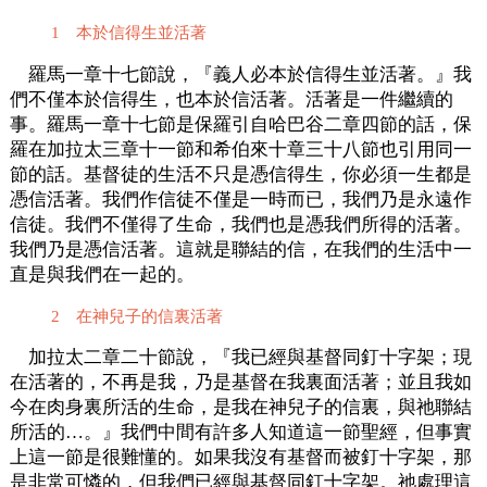
1 本於信得生並活著
羅馬一章十七節說，『義人必本於信得生並活著。』我
們不僅本於信得生，也本於信活著。活著是一件繼續的
事。羅馬一章十七節是保羅引自哈巴谷二章四節的話，保
羅在加拉太三章十一節和希伯來十章三十八節也引用同一
節的話。基督徒的生活不只是憑信得生，你必須一生都是
憑信活著。我們作信徒不僅是一時而已，我們乃是永遠作
信徒。我們不僅得了生命，我們也是憑我們所得的活著。
我們乃是憑信活著。這就是聯結的信，在我們的生活中一
直是與我們在一起的。
2 在神兒子的信裏活著
加拉太二章二十節說，『我已經與基督同釘十字架；現
在活著的，不再是我，乃是基督在我裏面活著；並且我如
今在肉身裏所活的生命，是我在神兒子的信裏，與祂聯結
所活的…。』我們中間有許多人知道這一節聖經，但事實
上這一節是很難懂的。如果我沒有基督而被釘十字架，那
是非常可憐的，但我們已經與基督同釘十字架。祂處理這