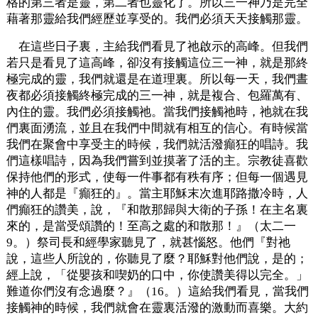
格的第三者是靈，第二者也靈化了。所以三一神乃是完全
藉著那靈給我們經歷並享受的。我們必須天天接觸那靈。
在這些日子裏，主給我們看見了祂啟示的高峰。但我們
若只是看見了這高峰，卻沒有接觸這位三一神，就是那終
極完成的靈，我們就還是在道理裏。所以每一天，我們晝
夜都必須接觸終極完成的三一神，就是複合、包羅萬有、
內住的靈。我們必須接觸祂。當我們接觸祂時，祂就在我
們裏面湧流，並且在我們中間就有相互的信心。有時候當
我們在聚會中享受主的時候，我們就活潑癲狂的唱詩。我
們這樣唱詩，因為我們嘗到並摸著了活的主。宗教徒喜歡
保持他們的形式，使每一件事都有秩有序；但每一個遇見
神的人都是『癲狂的』。當主耶穌末次進耶路撒冷時，人
們癲狂的讚美，說，『和散那歸與大衛的子孫！在主名裏
來的，是當受頌讚的！至高之處的和散那！』（太二一
9。）祭司長和經學家聽見了，就甚惱怒。他們『對祂
說，這些人所說的，你聽見了麼？耶穌對他們說，是的；
經上說，「從嬰孩和喫奶的口中，你使讚美得以完全。」
難道你們沒有念過麼？』（16。）這給我們看見，當我們
接觸神的時候，我們就會在靈裏活潑的激動而喜樂。大約