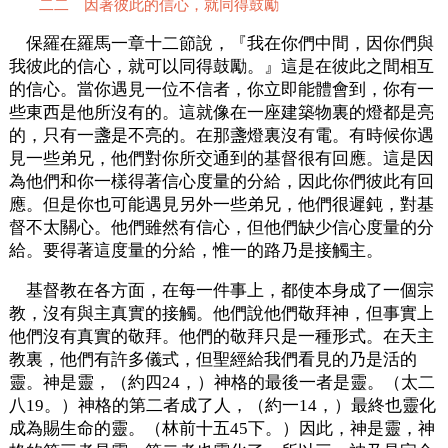
二二 因著彼此的信心，就同得鼓勵
保羅在羅馬一章十二節說，『我在你們中間，因你們與
我彼此的信心，就可以同得鼓勵。』這是在彼此之間相互
的信心。當你遇見一位不信者，你立即能體會到，你有一
些東西是他所沒有的。這就像在一座建築物裏的燈都是亮
的，只有一盞是不亮的。在那盞燈裏沒有電。有時候你遇
見一些弟兄，他們對你所交通到的基督很有回應。這是因
為他們和你一樣得著信心度量的分給，因此你們彼此有回
應。但是你也可能遇見另外一些弟兄，他們很遲鈍，對基
督不太關心。他們雖然有信心，但他們缺少信心度量的分
給。要得著這度量的分給，惟一的路乃是接觸主。
基督教在各方面，在每一件事上，都使本身成了一個宗
教，沒有與主真實的接觸。他們說他們敬拜神，但事實上
他們沒有真實的敬拜。他們的敬拜只是一種形式。在天主
教裏，他們有許多儀式，但聖經給我們看見的乃是活的
靈。神是靈，（約四24，）神格的最後一者是靈。（太二
八19。）神格的第二者成了人，（約一14，）最終也靈化
成為賜生命的靈。（林前十五45下。）因此，神是靈，神