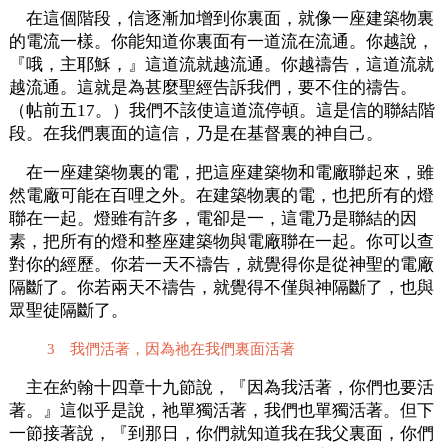
在這個階段，信逐漸加增到你裏面，就像一座建築物裏
的電流一樣。你能知道你裏面有一道流在流通。你越說，
『哦，主耶穌，』這道流就越流通。你越禱告，這道流就
越流通。這就是為甚麼聖經告訴我們，要不住的禱告。
（帖前五17。）我們不該使這道流停頓。這是信的聯結階
段。在我們裏面的這信，乃是在基督裏的神自己。
在一座建築物裏的電，把這座建築物和電廠聯起來，雖
然電廠可能在百哩之外。在建築物裏的電，也把所有的燈
聯在一起。燈雖有許多，電卻是一，這電乃是聯結的因
素，把所有的燈和整座建築物與電廠聯在一起。你可以查
對你的經歷。你若一天不禱告，就覺得你是從神聖的電廠
隔斷了。你若兩天不禱告，就覺得不僅與神隔斷了，也與
眾聖徒隔斷了。
3 我們活著，因為祂在我們裏面活著
主在約翰十四章十九節說，『因為我活著，你們也要活
著。』這似乎是說，祂單獨活著，我們也單獨活著。但下
一節接著說，『到那日，你們就知道我在我父裏面，你們