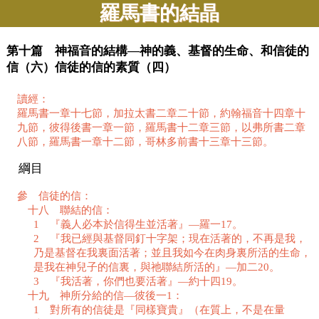
羅馬書的結晶
第十篇 神福音的結構—神的義、基督的生命、和信徒的
信（六）信徒的信的素質（四）
讀經：
羅馬書一章十七節，加拉太書二章二十節，約翰福音十四章十
九節，彼得後書一章一節，羅馬書十二章三節，以弗所書二章
八節，羅馬書一章十二節，哥林多前書十三章十三節。
綱目
參 信徒的信：
十八 聯結的信：
1 『義人必本於信得生並活著』—羅一17。
2 『我已經與基督同釘十字架；現在活著的，不再是我，
乃是基督在我裏面活著；並且我如今在肉身裏所活的生命，
是我在神兒子的信裏，與祂聯結所活的』—加二20。
3 『我活著，你們也要活著』—約十四19。
十九 神所分給的信—彼後一1：
1 對所有的信徒是『同樣寶貴』（在質上，不是在量