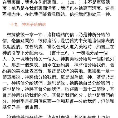
在我裏面，我也在你們裏面。』（20。）主不是單獨活
著；祂乃是在我們裏面活著，我們也在祂裏面活著。這是
互相內住。在此我們能看見聯結。信把我們聯於三一神。
十九 神所分給的信
根據彼後一章一節，這樣聯結的信，乃是神所分給的
信。毫無疑問的，彼得這話，是從舊約中美地這個豫表的
觀點說的。在舊約裏，當以色列人進入美地時，約書亞在
神的引導下分配美地。（書十三6。）一塊地分給一個
人，另一塊地分給另一個人。神將美地分給每一個以色列
人。那是一個豫表。如今在新約裏，神將信分給我們。舊
約裏的美地豫表基督。基督是我們的美地。但彼後一章一
節這裏說，神將信分給我們。這是因為信、神、基督乃是
一。神將信分給我們，意思是說，祂將祂自己分給我們；
這也是說，祂將基督分給我們。歌羅西一章十二節說，基
督是神所分給我們的分。基督是我們的分，信也是我們的
分。神似乎是把兩個東西—信和基督—分給我們，但信和
基督乃是一個東西。
說神將基督分給你，這有點膚淺；甚至初信的人也知