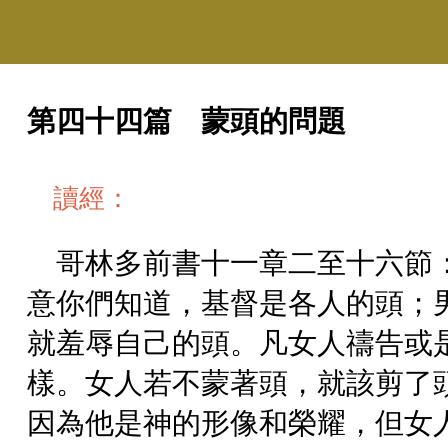
第四十四篇 蒙頭的問題
讀經：
哥林多前書十一章二至十六節
意你們知道，基督是各人的頭；
就羞辱自己的頭。凡女人禱告或
樣。女人若不蒙著頭，就該剪了
因為他是神的形像和榮耀，但女