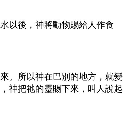
洪水以後，神將動物賜給人作食
力來。所以神在巴別的地方，就變
候，神把祂的靈賜下來，叫人說起