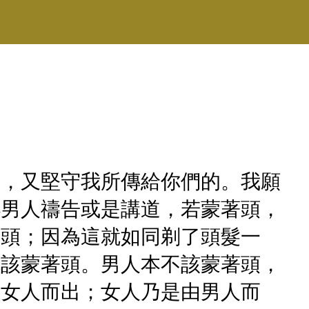
我，又堅守我所傳給你們的。我願
凡男人禱告或是講道，若蒙著頭，
的頭；因為這就如同剃了頭髮一
就該蒙著頭。男人本不該蒙著頭，
由女人而出；女人乃是由男人而