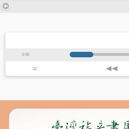
0:00
j
z