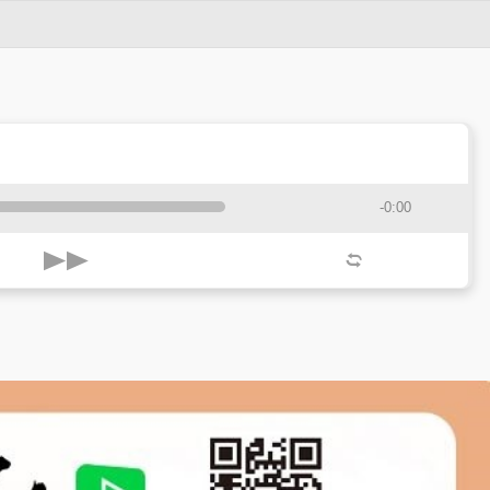
-0:00
k
l