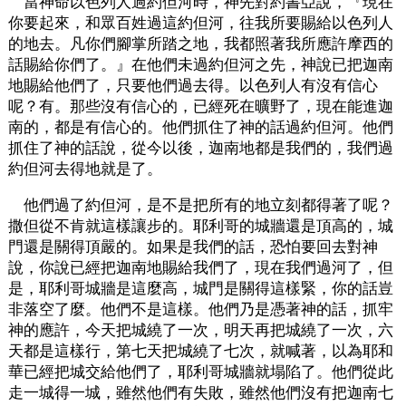
當神命以色列人過約但河時，神先對約書亞說，『現在
你要起來，和眾百姓過這約但河，往我所要賜給以色列人
的地去。凡你們腳掌所踏之地，我都照著我所應許摩西的
話賜給你們了。』在他們未過約但河之先，神說已把迦南
地賜給他們了，只要他們過去得。以色列人有沒有信心
呢？有。那些沒有信心的，已經死在曠野了，現在能進迦
南的，都是有信心的。他們抓住了神的話過約但河。他們
抓住了神的話說，從今以後，迦南地都是我們的，我們過
約但河去得地就是了。
他們過了約但河，是不是把所有的地立刻都得著了呢？
撒但從不肯就這樣讓步的。耶利哥的城牆還是頂高的，城
門還是關得頂嚴的。如果是我們的話，恐怕要回去對神
說，你說已經把迦南地賜給我們了，現在我們過河了，但
是，耶利哥城牆是這麼高，城門是關得這樣緊，你的話豈
非落空了麼。他們不是這樣。他們乃是憑著神的話，抓牢
神的應許，今天把城繞了一次，明天再把城繞了一次，六
天都是這樣行，第七天把城繞了七次，就喊著，以為耶和
華已經把城交給他們了，耶利哥城牆就塌陷了。他們從此
走一城得一城，雖然他們有失敗，雖然他們沒有把迦南七