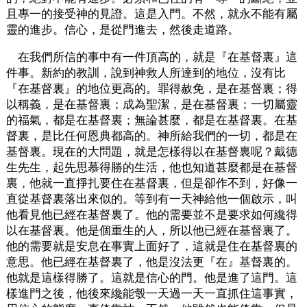
且專一的接受神的見證。這是入門。不然，就永不能有屬
靈的進步。信心，是從門進去，然後走道路。
在我們所信的事中有一件頂高的，就是『在基督裏』這
件事。新約的教訓，說到神救人所達到的地位，沒有比
『在基督裏』的地位更高的。罪得赦免，是在基督裏；得
以稱義，是在基督裏；成為聖潔，是在基督裏；一切屬靈
的福氣，都是在基督裏；無論甚麼，都是在基督裏。在基
督裏，是比任何恩典都高的。神所給我們的一切，都是在
基督裏。現在的大問題，就是怎樣得以在基督裏呢？戴德
生先生，起先思慕得勝的生活，他也知道甚麼都是在基督
裏，他就一直掙扎要住在基督裏，但是卻作不到，好像一
直從基督裏落出來似的。等到有一天神給他一個啟示，叫
他看見他已經在基督裏了。他的需要並不是要求如何纔得
以在基督裏。他是個重生的人，所以他已經在基督裏了。
他的需要就是安息在事實上面好了，這就是住在基督裏的
意思。他已經在基督裏了，他是沒法更『在』基督裏的。
他就是這樣得勝了。這就是信心的門。他是進了這門。這
樣進門之後，他後來纔能彀一天過一天一直抓住這事實，