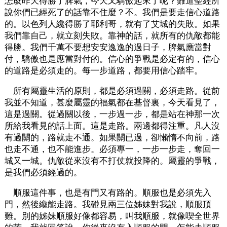
怎麼昨天得勝了脾氣，今天又驕傲起來了呢？難道聖經所
說你們已經死了的話靠不住麼？不。我們是要走信心道路
的。以色列人纔得勝了耶利哥，就有了艾城的失敗。如果
我們靠自己，就立刻失敗。靠神的話，就所有的仇敵都能
得勝。我們千萬不要想安安逸逸的過日子，脾氣應當對
付，驕傲也是應當對付的。信心的爭戰是必定有的，信心
的道路是必須走的。每一步道路，都要用信心踏牢。
所有屬靈生活的原則，都是必須過關，必須走路。從前
我並不知道，甚麼屬靈的福氣都在基督裏，今天看見了，
這是過關。從過關以後，一步過一步，都是站在神那一次
所給我看見的話上面。這是走路。兩邊都得注重。凡人沒
有過關的，路就走不通。如果關已過，卻懶惰不向前，路
也走不通，也不能進步。必須專一，一步一步走，奪回一
城又一城。仇敵從來沒有不打仗就投降的。屬靈的爭戰，
是我們必須經過的。
順服這件事，也是有門又有路的。順服也是必須先入
門，然後纔能走路。我碰見兩三位姊妹對我說，順服頂
難。別的姊妹順服好像都容易，叫我順服，就像喫全世界