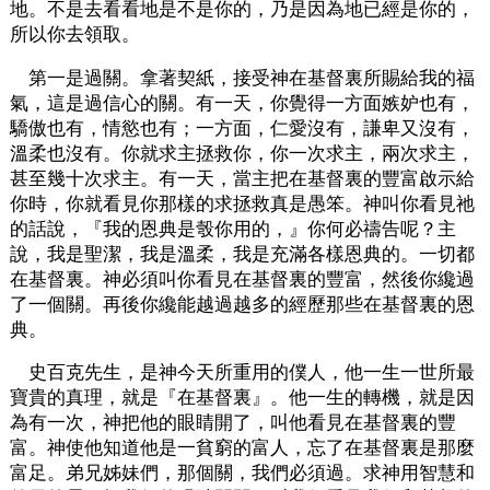
地。不是去看看地是不是你的，乃是因為地已經是你的，
所以你去領取。
第一是過關。拿著契紙，接受神在基督裏所賜給我的福
氣，這是過信心的關。有一天，你覺得一方面嫉妒也有，
驕傲也有，情慾也有；一方面，仁愛沒有，謙卑又沒有，
溫柔也沒有。你就求主拯救你，你一次求主，兩次求主，
甚至幾十次求主。有一天，當主把在基督裏的豐富啟示給
你時，你就看見你那樣的求拯救真是愚笨。神叫你看見祂
的話說，『我的恩典是彀你用的，』你何必禱告呢？主
說，我是聖潔，我是溫柔，我是充滿各樣恩典的。一切都
在基督裏。神必須叫你看見在基督裏的豐富，然後你纔過
了一個關。再後你纔能越過越多的經歷那些在基督裏的恩
典。
史百克先生，是神今天所重用的僕人，他一生一世所最
寶貴的真理，就是『在基督裏』。他一生的轉機，就是因
為有一次，神把他的眼睛開了，叫他看見在基督裏的豐
富。神使他知道他是一貧窮的富人，忘了在基督裏是那麼
富足。弟兄姊妹們，那個關，我們必須過。求神用智慧和