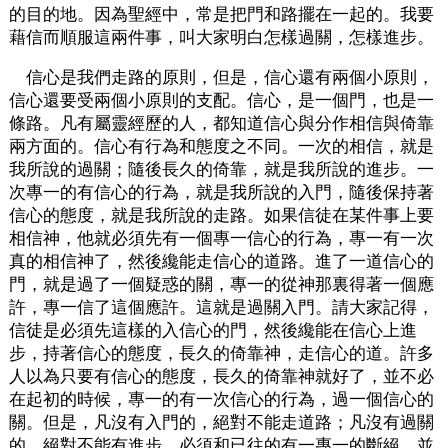
的目的地。因為聖經中，常是把門和路擺在一起的。我要
藉信而順服這兩件事，叫大家明白怎樣過關，怎樣進步。
信心是我們走路的原則，但是，信心還有兩個小原則，
信心還要受兩個小原則的支配。信心，是一個門，也是一
條路。凡有屬靈經歷的人，都知道信心與分作相信與倚靠
兩方面的。信心有行為和態度之不同。一次的相信，就是
我所說的過關；隨後長久的倚靠，就是我所說的進步。一
次專一的有信心的行為，就是我所說的入門，隨後保持著
信心的態度，就是我所說的走路。如果信徒在某件事上要
相信神，他就必須先有一個專一信心的行為，專一有一次
真的相信神了，然後纔能走信心的道路。進了一道信心的
門，就是過了一個疑惑的關，專一的從神那裏得著一個應
許，專一信了這個應許。這就是過關入門。請大家記得，
信徒是必須先這樣的入信心的門，然後纔能在信心上進
步，持著信心的態度，長久的倚靠神，走信心的道。許多
人以為只要有信心的態度，長久的倚靠神就好了，並不必
在起初的時候，專一的有一次信心的行為，過一個信心的
關。但是，凡沒有入門的，絕對不能走道路；凡沒有過關
的，絕對不能有進步。必須和已往的有一專一的斷絕，並