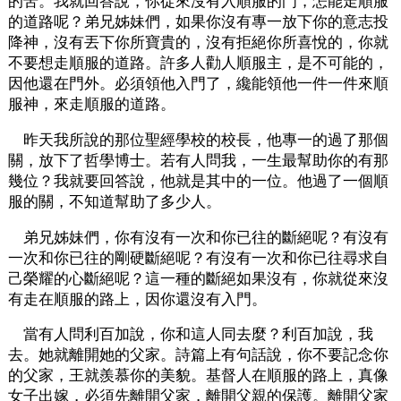
的苦。我就回答說，你從來沒有入順服的門，怎能走順服
的道路呢？弟兄姊妹們，如果你沒有專一放下你的意志投
降神，沒有丟下你所寶貴的，沒有拒絕你所喜悅的，你就
不要想走順服的道路。許多人勸人順服主，是不可能的，
因他還在門外。必須領他入門了，纔能領他一件一件來順
服神，來走順服的道路。
昨天我所說的那位聖經學校的校長，他專一的過了那個
關，放下了哲學博士。若有人問我，一生最幫助你的有那
幾位？我就要回答說，他就是其中的一位。他過了一個順
服的關，不知道幫助了多少人。
弟兄姊妹們，你有沒有一次和你已往的斷絕呢？有沒有
一次和你已往的剛硬斷絕呢？有沒有一次和你已往尋求自
己榮耀的心斷絕呢？這一種的斷絕如果沒有，你就從來沒
有走在順服的路上，因你還沒有入門。
當有人問利百加說，你和這人同去麼？利百加說，我
去。她就離開她的父家。詩篇上有句話說，你不要記念你
的父家，王就羨慕你的美貌。基督人在順服的路上，真像
女子出嫁，必須先離開父家，離開父親的保護。離開父家