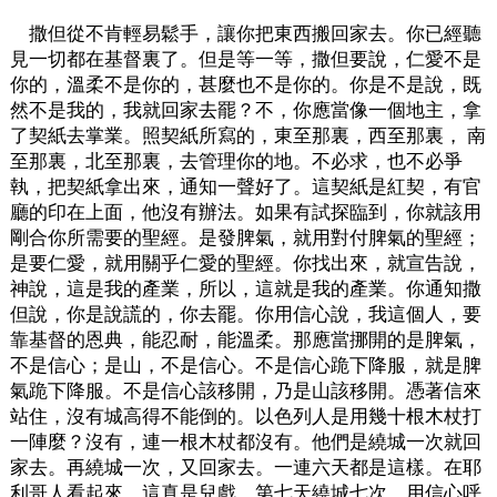
撒但從不肯輕易鬆手，讓你把東西搬回家去。你已經聽
見一切都在基督裏了。但是等一等，撒但要說，仁愛不是
你的，溫柔不是你的，甚麼也不是你的。你是不是說，既
然不是我的，我就回家去罷？不，你應當像一個地主，拿
了契紙去掌業。照契紙所寫的，東至那裏，西至那裏， 南
至那裏，北至那裏，去管理你的地。不必求，也不必爭
執，把契紙拿出來，通知一聲好了。這契紙是紅契，有官
廳的印在上面，他沒有辦法。如果有試探臨到，你就該用
剛合你所需要的聖經。是發脾氣，就用對付脾氣的聖經；
是要仁愛，就用關乎仁愛的聖經。你找出來，就宣告說，
神說，這是我的產業，所以，這就是我的產業。你通知撒
但說，你是說謊的，你去罷。你用信心說，我這個人，要
靠基督的恩典，能忍耐，能溫柔。那應當挪開的是脾氣，
不是信心；是山，不是信心。不是信心跪下降服，就是脾
氣跪下降服。不是信心該移開，乃是山該移開。憑著信來
站住，沒有城高得不能倒的。以色列人是用幾十根木杖打
一陣麼？沒有，連一根木杖都沒有。他們是繞城一次就回
家去。再繞城一次，又回家去。一連六天都是這樣。在耶
利哥人看起來，這真是兒戲。第七天繞城七次，用信心呼