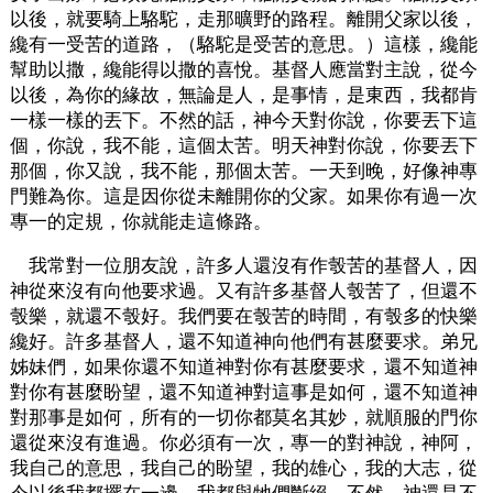
以後，就要騎上駱駝，走那曠野的路程。離開父家以後，
纔有一受苦的道路，（駱駝是受苦的意思。）這樣，纔能
幫助以撒，纔能得以撒的喜悅。基督人應當對主說，從今
以後，為你的緣故，無論是人，是事情，是東西，我都肯
一樣一樣的丟下。不然的話，神今天對你說，你要丟下這
個，你說，我不能，這個太苦。明天神對你說，你要丟下
那個，你又說，我不能，那個太苦。一天到晚，好像神專
門難為你。這是因你從未離開你的父家。如果你有過一次
專一的定規，你就能走這條路。
我常對一位朋友說，許多人還沒有作彀苦的基督人，因
神從來沒有向他要求過。又有許多基督人彀苦了，但還不
彀樂，就還不彀好。我們要在彀苦的時間，有彀多的快樂
纔好。許多基督人，還不知道神向他們有甚麼要求。弟兄
姊妹們，如果你還不知道神對你有甚麼要求，還不知道神
對你有甚麼盼望，還不知道神對這事是如何，還不知道神
對那事是如何，所有的一切你都莫名其妙，就順服的門你
還從來沒有進過。你必須有一次，專一的對神說，神阿，
我自己的意思，我自己的盼望，我的雄心，我的大志，從