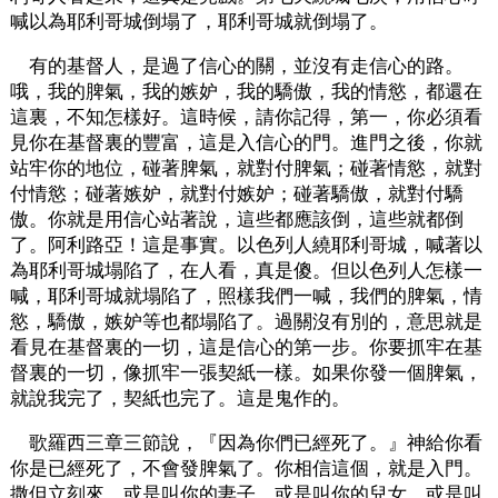
喊以為耶利哥城倒塌了，耶利哥城就倒塌了。
有的基督人，是過了信心的關，並沒有走信心的路。
哦，我的脾氣，我的嫉妒，我的驕傲，我的情慾，都還在
這裏，不知怎樣好。這時候，請你記得，第一，你必須看
見你在基督裏的豐富，這是入信心的門。進門之後，你就
站牢你的地位，碰著脾氣，就對付脾氣；碰著情慾，就對
付情慾；碰著嫉妒，就對付嫉妒；碰著驕傲，就對付驕
傲。你就是用信心站著說，這些都應該倒，這些就都倒
了。阿利路亞！這是事實。以色列人繞耶利哥城，喊著以
為耶利哥城塌陷了，在人看，真是傻。但以色列人怎樣一
喊，耶利哥城就塌陷了，照樣我們一喊，我們的脾氣，情
慾，驕傲，嫉妒等也都塌陷了。過關沒有別的，意思就是
看見在基督裏的一切，這是信心的第一步。你要抓牢在基
督裏的一切，像抓牢一張契紙一樣。如果你發一個脾氣，
就說我完了，契紙也完了。這是鬼作的。
歌羅西三章三節說，『因為你們已經死了。』神給你看
你是已經死了，不會發脾氣了。你相信這個，就是入門。
撒但立刻來，或是叫你的妻子，或是叫你的兒女，或是叫