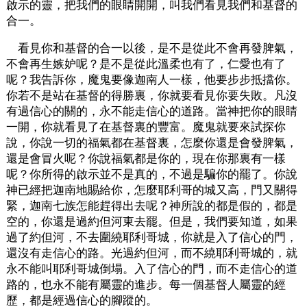
啟示的靈，把我們的眼睛開開，叫我們看見我們和基督的
合一。
看見你和基督的合一以後，是不是從此不會再發脾氣，
不會再生嫉妒呢？是不是從此溫柔也有了，仁愛也有了
呢？我告訴你，魔鬼要像迦南人一樣，他要步步抵擋你。
你若不是站在基督的得勝裏，你就要看見你要失敗。凡沒
有過信心的關的，永不能走信心的道路。當神把你的眼睛
一開，你就看見了在基督裏的豐富。魔鬼就要來試探你
說，你說一切的福氣都在基督裏，怎麼你還是會發脾氣，
還是會冒火呢？你說福氣都是你的，現在你那裏有一樣
呢？你所得的啟示並不是真的，不過是騙你的罷了。你說
神已經把迦南地賜給你，怎麼耶利哥的城又高，門又關得
緊，迦南七族怎能趕得出去呢？神所說的都是假的，都是
空的，你還是過約但河東去罷。但是，我們要知道，如果
過了約但河，不去圍繞耶利哥城，你就是入了信心的門，
還沒有走信心的路。光過約但河，而不繞耶利哥城的，就
永不能叫耶利哥城倒塌。入了信心的門，而不走信心的道
路的，也永不能有屬靈的進步。每一個基督人屬靈的經
歷，都是經過信心的腳蹤的。