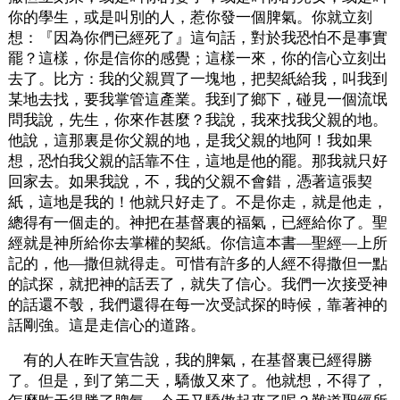
你的學生，或是叫別的人，惹你發一個脾氣。你就立刻
想：『因為你們已經死了』這句話，對於我恐怕不是事實
罷？這樣，你是信你的感覺；這樣一來，你的信心立刻出
去了。比方：我的父親買了一塊地，把契紙給我，叫我到
某地去找，要我掌管這產業。我到了鄉下，碰見一個流氓
問我說，先生，你來作甚麼？我說，我來找我父親的地。
他說，這那裏是你父親的地，是我父親的地阿！我如果
想，恐怕我父親的話靠不住，這地是他的罷。那我就只好
回家去。如果我說，不，我的父親不會錯，憑著這張契
紙，這地是我的！他就只好走了。不是你走，就是他走，
總得有一個走的。神把在基督裏的福氣，已經給你了。聖
經就是神所給你去掌權的契紙。你信這本書—聖經—上所
記的，他—撒但就得走。可惜有許多的人經不得撒但一點
的試探，就把神的話丟了，就失了信心。我們一次接受神
的話還不彀，我們還得在每一次受試探的時候，靠著神的
話剛強。這是走信心的道路。
有的人在昨天宣告說，我的脾氣，在基督裏已經得勝
了。但是，到了第二天，驕傲又來了。他就想，不得了，