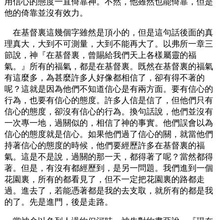
用信心的態度一直倚靠神。不然，他雖然也能倚靠，但是
他的倚靠並沒有效力。
在基督裏這幾個字雖然是頂小的，但是這句話後面的真
理真大，大到不可測量，大到不能再大了。以弗所一章三
節說，神『在基督裏，曾賜給我們天上各樣屬靈的福
氣。』所有的福氣，都是在基督裏。既然在基督裏的福氣
有這麼多，為甚麼許多人好像都相信了，卻有得不著的
呢？這就是因為他們不知道信心是有兩方面。要有信心的
行為，也要有信心的態度。許多人信是信了，但他們只有
信心的態度，卻沒有信心的行為。換句話說，他們並沒有
一次專一地，過關似的，相信了神的事實。他們誤會以為
信心的態度就是信心。如果他們過了信心的關，就當他們
持著信心的態度的時候，他們要經歷許多在基督裏的福
氣。這是不是說，過關的那一天，都得著了呢？當然都得
著。但是，有沒有都經歷到，是另一問題。我們進到一個
花園裏，所有的都看見了，但不一定把花園裏的路都走
過。進去了，若能憑著都是我的去支取，就所有的都是我
的了。先是進門，後是走路。