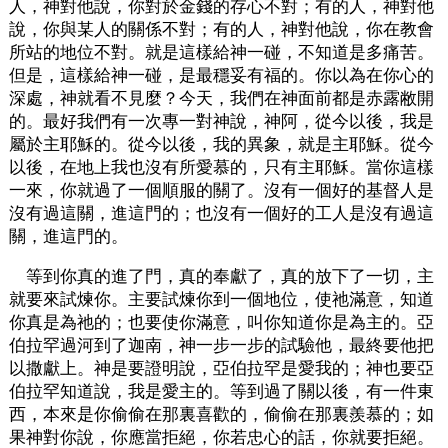
人，神對他說，你對於金錢的存心不對；有的人，神對他
說，你與某人的關係不對；有的人，神對他說，你在教會
所站的地位不對。就是這樣給神一碰，不知道是多痛苦。
但是，這樣給神一碰，是最穩妥有福的。你以為在你心的
深處，神就看不見麼？今天，我們在神面前都是赤露敝開
的。最好我們有一次專一對神說，神阿，從今以後，我是
屬於主耶穌的。從今以後，我的異象，就是主耶穌。從今
以後，在地上我也沒有所愛慕的，只有主耶穌。當你這樣
一來，你就過了一個順服的關了。沒有一個好的基督人是
沒有過這關，進這門的；也沒有一個好的工人是沒有過這
關，進這門的。
等到你真的進了門，真的奉獻了，真的放下了一切，主
就要來試煉你。主要試煉你到一個地位，使祂滿意，知道
你真是為祂的；也要使你滿意，叫你知道你是為主的。亞
伯拉罕過河到了迦南，神一步一步的試驗他，最終要他把
以撒獻上。神是要證明說，亞伯拉罕是愛我的；神也要亞
伯拉罕知道說，我是愛主的。等到過了關以後，有一件東
西，本來是你偷偷在那裏喜歡的，偷偷在那裏羨慕的；如
果神對你說，你應當拒絕，你若忠心的話，你就要拒絕。