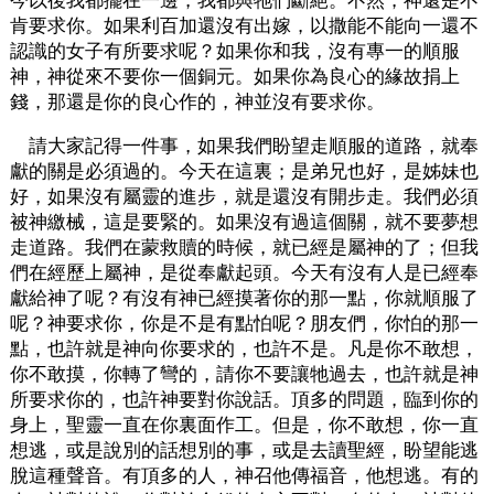
今以後我都擺在一邊，我都與牠們斷絕。不然，神還是不
肯要求你。如果利百加還沒有出嫁，以撒能不能向一還不
認識的女子有所要求呢？如果你和我，沒有專一的順服
神，神從來不要你一個銅元。如果你為良心的緣故捐上
錢，那還是你的良心作的，神並沒有要求你。
請大家記得一件事，如果我們盼望走順服的道路，就奉
獻的關是必須過的。今天在這裏；是弟兄也好，是姊妹也
好，如果沒有屬靈的進步，就是還沒有開步走。我們必須
被神繳械，這是要緊的。如果沒有過這個關，就不要夢想
走道路。我們在蒙救贖的時候，就已經是屬神的了；但我
們在經歷上屬神，是從奉獻起頭。今天有沒有人是已經奉
獻給神了呢？有沒有神已經摸著你的那一點，你就順服了
呢？神要求你，你是不是有點怕呢？朋友們，你怕的那一
點，也許就是神向你要求的，也許不是。凡是你不敢想，
你不敢摸，你轉了彎的，請你不要讓牠過去，也許就是神
所要求你的，也許神要對你說話。頂多的問題，臨到你的
身上，聖靈一直在你裏面作工。但是，你不敢想，你一直
想逃，或是說別的話想別的事，或是去讀聖經，盼望能逃
脫這種聲音。有頂多的人，神召他傳福音，他想逃。有的