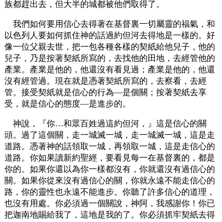
族都趕出去，但大半的城都被他們取得了。
我們如何要用信心去得著在基督裏一切屬靈的福氣，和
以色列人要如何抓住神的話過約但河去得地是一樣的。好
像一位父親去世，把一包各種各樣的契紙給他兒子，他的
兒子，乃是按著契紙所寫的，去找他的田地，去經管他的
產業。產業是他的，他還沒有看見過；產業是他的，他還
沒有經管過。現在就是憑著契紙所寫的，去察看，去經
管。接受契紙就是信心的行為—是個關；按著契紙去享
受，就是信心的態度—是進步的。
神說，『你…和眾百姓過這約但河，』這是信心的關
頭。過了這個關，走一城滅一城，走一城滅一城，這是走
道路。憑著神的話領取一城，再領取一城，這是走信心的
道路。你如果讀新約聖經，要看見每一在基督裏的，都是
你的。如果你還以為你一樣都沒有，你就還沒有過信心的
關。如果你從來沒有過信心的關，你就永遠不能走信心的
路，你的靈性也永遠不能進步。你聽了許多信心的道理，
也沒有用處。你必須過一個關說，神阿，我感謝你！你已
把迦南地賜給我了，這地是我的了。你必須抓牢契紙去得