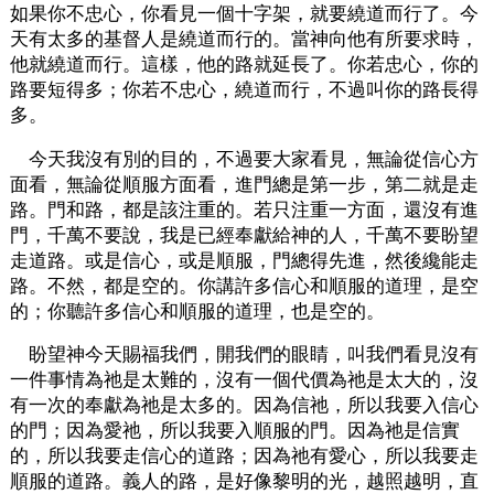
如果你不忠心，你看見一個十字架，就要繞道而行了。今
天有太多的基督人是繞道而行的。當神向他有所要求時，
他就繞道而行。這樣，他的路就延長了。你若忠心，你的
路要短得多；你若不忠心，繞道而行，不過叫你的路長得
多。
今天我沒有別的目的，不過要大家看見，無論從信心方
面看，無論從順服方面看，進門總是第一步，第二就是走
路。門和路，都是該注重的。若只注重一方面，還沒有進
門，千萬不要說，我是已經奉獻給神的人，千萬不要盼望
走道路。或是信心，或是順服，門總得先進，然後纔能走
路。不然，都是空的。你講許多信心和順服的道理，是空
的；你聽許多信心和順服的道理，也是空的。
盼望神今天賜福我們，開我們的眼睛，叫我們看見沒有
一件事情為祂是太難的，沒有一個代價為祂是太大的，沒
有一次的奉獻為祂是太多的。因為信祂，所以我要入信心
的門；因為愛祂，所以我要入順服的門。因為祂是信實
的，所以我要走信心的道路；因為祂有愛心，所以我要走
順服的道路。義人的路，是好像黎明的光，越照越明，直