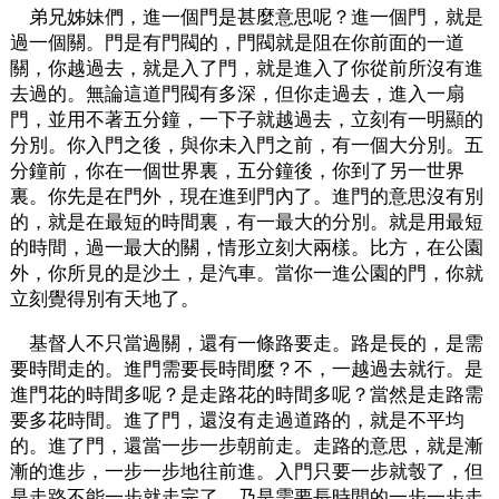
弟兄姊妹們，進一個門是甚麼意思呢？進一個門，就是
過一個關。門是有門閥的，門閥就是阻在你前面的一道
關，你越過去，就是入了門，就是進入了你從前所沒有進
去過的。無論這道門閥有多深，但你走過去，進入一扇
門，並用不著五分鐘，一下子就越過去，立刻有一明顯的
分別。你入門之後，與你未入門之前，有一個大分別。五
分鐘前，你在一個世界裏，五分鐘後，你到了另一世界
裏。你先是在門外，現在進到門內了。進門的意思沒有別
的，就是在最短的時間裏，有一最大的分別。就是用最短
的時間，過一最大的關，情形立刻大兩樣。比方，在公園
外，你所見的是沙土，是汽車。當你一進公園的門，你就
立刻覺得別有天地了。
基督人不只當過關，還有一條路要走。路是長的，是需
要時間走的。進門需要長時間麼？不，一越過去就行。是
進門花的時間多呢？是走路花的時間多呢？當然是走路需
要多花時間。進了門，還沒有走過道路的，就是不平均
的。進了門，還當一步一步朝前走。走路的意思，就是漸
漸的進步，一步一步地往前進。入門只要一步就彀了，但
是走路不能一步就走完了，乃是需要長時間的一步一步走