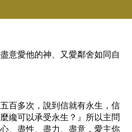
、盡意愛他的神、又愛鄰舍如同自
有五百多次，說到信就有永生，信
甚麼纔可以承受永生？』所以主問
盡心、盡性、盡力、盡意，愛主你