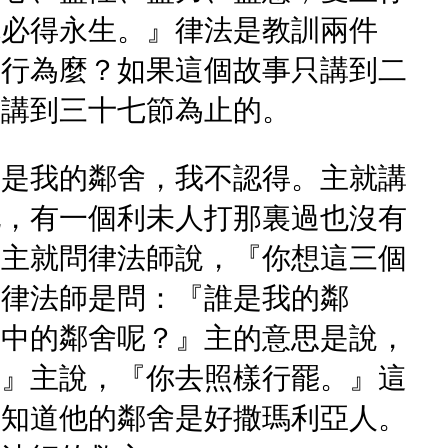
就必得永生。』律法是教訓兩件
靠行為麼？如果這個故事只講到二
是講到三十七節為止的。
誰是我的鄰舍，我不認得。主就講
他，有一個利未人打那裏過也沒有
，主就問律法師說，『你想這三個
，律法師是問：『誰是我的鄰
手中的鄰舍呢？』主的意思是說，
。』主說，『你去照樣行罷。』這
師知道他的鄰舍是好撒瑪利亞人。