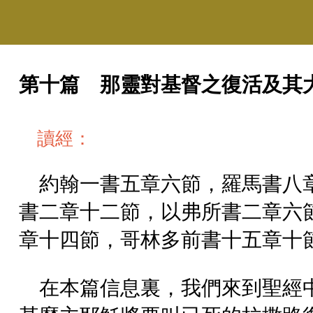
第十篇 那靈對基督之復活及其
讀經：
約翰一書五章六節，羅馬書八
書二章十二節，以弗所書二章六
章十四節，哥林多前書十五章十
在本篇信息裏，我們來到聖經