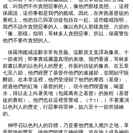
戒，叫我們不作貪戀惡事的人，像他們那樣貪戀。』這裡
保羅說，這些事都是我們的鑑戒。因此，在奔跑基督徒的
賽程上，他把自己與眾信徒包括在一起。這些鑑戒指明，
我們不該作貪戀惡事的人，像以色列人那樣貪戀。六節的
『像…那樣』指明，哥林多人貪戀惡事。所以，保羅警告
他們不要作貪戀的人。
保羅用鑑戒這辭非常有意義。這辭原文直譯為豫表。十
一節者同；即事實或屬靈真理的表徵。我們看過，哥林多
前書以舊約以色列人的歷史，作新約信徒的豫表。在五章
七至八節，他們經歷了基督作他們的逾越節，並開始守除
酵節。在本章這裡，他們受浸歸了他們的摩西（基督），
經過他們的紅海（基督的死）。現今他們喫靈食，喝靈
水，得以走上向著美地（包羅萬有之基督）的旅程（基督
徒的賽程）。他們也在這裡受警戒，（十11，）不要重演
以色列人的歷史，行惡事得罪神，如六至十一節所描繪
的。
神呼召以色列人的目標，乃是要他們進入應許之地，享
受那地的豐富，使他們能建立神的國，並在地上成為神的