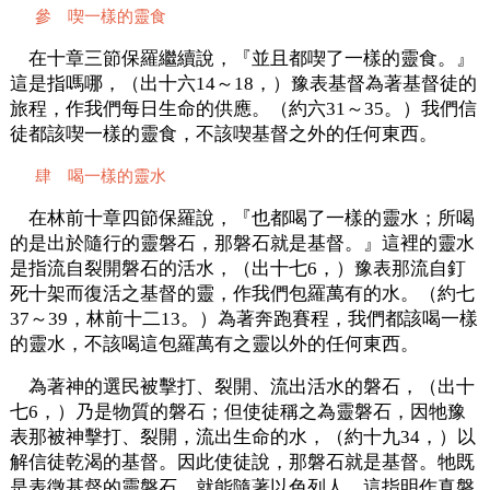
參 喫一樣的靈食
在十章三節保羅繼續說，『並且都喫了一樣的靈食。』
這是指嗎哪，（出十六14～18，）豫表基督為著基督徒的
旅程，作我們每日生命的供應。（約六31～35。）我們信
徒都該喫一樣的靈食，不該喫基督之外的任何東西。
肆 喝一樣的靈水
在林前十章四節保羅說，『也都喝了一樣的靈水；所喝
的是出於隨行的靈磐石，那磐石就是基督。』這裡的靈水
是指流自裂開磐石的活水，（出十七6，）豫表那流自釘
死十架而復活之基督的靈，作我們包羅萬有的水。（約七
37～39，林前十二13。）為著奔跑賽程，我們都該喝一樣
的靈水，不該喝這包羅萬有之靈以外的任何東西。
為著神的選民被擊打、裂開、流出活水的磐石，（出十
七6，）乃是物質的磐石；但使徒稱之為靈磐石，因牠豫
表那被神擊打、裂開，流出生命的水，（約十九34，）以
解信徒乾渴的基督。因此使徒說，那磐石就是基督。牠既
是表徵基督的靈磐石，就能隨著以色列人。這指明作真磐