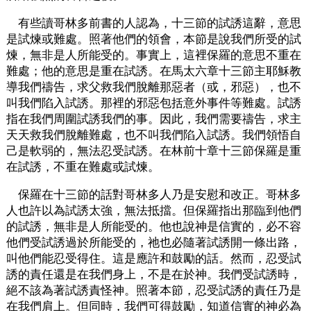
有些讀哥林多前書的人認為，十三節的試誘這辭，意思
是試煉或難處。照著他們的領會，本節是說我們所受的試
煉，無非是人所能受的。事實上，這裡保羅的意思不重在
難處；他的意思是重在試誘。在馬太六章十三節主耶穌教
導我們禱告，求父救我們脫離那惡者（或，邪惡），也不
叫我們陷入試誘。那裡的邪惡包括意外事件等難處。試誘
指在我們周圍試誘我們的事。因此，我們需要禱告，求主
天天救我們脫離難處，也不叫我們陷入試誘。我們領悟自
己是軟弱的，無法忍受試誘。在林前十章十三節保羅是重
在試誘，不重在難處或試煉。
保羅在十三節的話對哥林多人乃是安慰和改正。哥林多
人也許以為試誘太強，無法抵擋。但保羅指出那臨到他們
的試誘，無非是人所能受的。他也說神是信實的，必不容
他們受試誘過於所能受的，祂也必隨著試誘開一條出路，
叫他們能忍受得住。這是應許和鼓勵的話。然而，忍受試
誘的責任還是在我們身上，不是在於神。我們受試誘時，
絕不該為著試誘責怪神。照著本節，忍受試誘的責任乃是
在我們肩上。但同時，我們可得鼓勵，知道信實的神必為