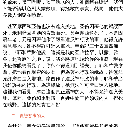
的啟示，喫了嗎哪，喝了活水的人，卻倒斃在曠野。我們
不能否認以色列人蒙救贖、得拯救的事實。然而，他們大
多數人倒斃在曠野。
甚至摩西和亞倫也沒有進入美地。亞倫因著他的錯誤而
死，米利暗因著她的背叛而死。甚至摩西也死了，不是因
著年老，乃是因著他作了嚴重違反神行政的事。他得允許
看見那地，卻不得許可進入那地。申命記三十四章四節
說，『耶和華對他說，這就是我向亞伯拉罕、以撒、雅
各，起誓應許之地，說，我必將這地賜給你的後裔；現在
我使你眼睛看見了，你卻不得過到那裡去。』耶和華愛摩
西，把他看作親密的朋友，但為著祂行政的緣故，祂無法
允許摩西進入那地。摩西作了違反神行政的事，耶和華必
須維護祂的行政。為這緣故，祂無法許可摩西進入那地。
這裡我們看見，摩西這個真正屬神的人，不得允許進入美
地。摩西、亞倫和米利暗，百姓中間三位領頭的人，都死
在曠野。這樣的死實在不好。
二 貪戀惡事的人
在林前十章六節保羅繼續說，『這些事都是我們的鑑