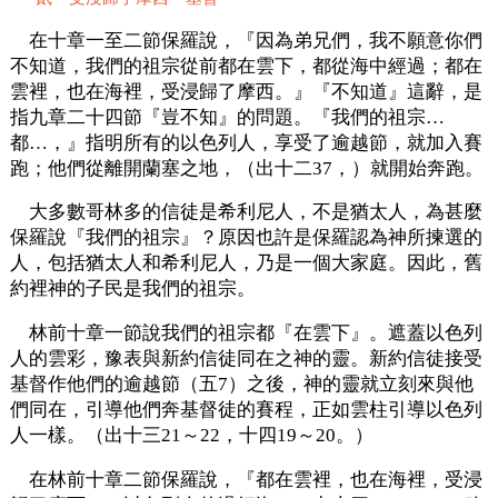
在十章一至二節保羅說，『因為弟兄們，我不願意你們
不知道，我們的祖宗從前都在雲下，都從海中經過；都在
雲裡，也在海裡，受浸歸了摩西。』『不知道』這辭，是
指九章二十四節『豈不知』的問題。『我們的祖宗…
都…，』指明所有的以色列人，享受了逾越節，就加入賽
跑；他們從離開蘭塞之地，（出十二37，）就開始奔跑。
大多數哥林多的信徒是希利尼人，不是猶太人，為甚麼
保羅說『我們的祖宗』？原因也許是保羅認為神所揀選的
人，包括猶太人和希利尼人，乃是一個大家庭。因此，舊
約裡神的子民是我們的祖宗。
林前十章一節說我們的祖宗都『在雲下』。遮蓋以色列
人的雲彩，豫表與新約信徒同在之神的靈。新約信徒接受
基督作他們的逾越節（五7）之後，神的靈就立刻來與他
們同在，引導他們奔基督徒的賽程，正如雲柱引導以色列
人一樣。（出十三21～22，十四19～20。）
在林前十章二節保羅說，『都在雲裡，也在海裡，受浸