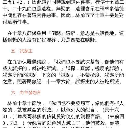
二五1～2，）因此這裡同時說到這兩件事。行傳十五章二
十、二十九節也是這樣。無疑的，這裡含示在哥林多信徒
中間也存在著這兩件惡事。因此，林前五至十章主要是對
付這兩件事。
在十章八節保羅用『倒斃』這辭，意思是被殺倒地。這
樣倒斃的人沒有好好埋葬，乃是四散在曠野。
五 試探主
在九節保羅繼續說，『我們也不要試探基督，像他們有
些人試探的，就被蛇所滅。』試探，直譯，極度的試驗，
竭盡所能的試探。下文的『試探』，不帶極度、竭盡所能
之意。照著民數記二十一章六節，試探主的人被蛇所滅。
六 向主發怨言
林前十章十節說，『你們也不要發怨言，像他們有些人
發的，就被滅命的所滅。』以色列人的怨言，（民十六
41，）豫表哥林多的信徒反對使徒的消極言語。（林前四
3，九3。）發怨言的以色列人滅亡了，他們被殺、倒斃