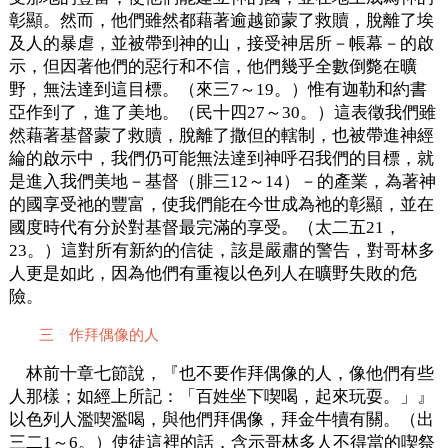
彰顯。然而，他們雖然都藉著逾越節蒙了救贖，脫離了埃
及人的暴虐，並被帶到神的山，接受神居所－帳幕－的啟
示，但因著他們的惡行和不信，他們幾乎全數倒斃在曠
野，無法達到這目標。（來三7～19。）惟有迦勒和約書
亞作到了，進了美地。（民十四27～30。）這表徵我們雖
然藉著基督蒙了救贖，脫離了撒但的轄制，也被帶進神經
綸的啟示中，我們仍可能無法達到神呼召我們的目標，就
是進入我們美地－基督（腓三12～14）－的產業，為著神
的國享受祂的豐富，使我們能在今世成為祂的彰顯，並在
國度時代有分於對基督最完滿的享受。（太二五21，
23。）這對所有新約的信徒，該是嚴肅的警告，對哥林多
人更是如此，因為他們有重複以色列人在曠野失敗的危
險。
三 作拜偶像的人
林前十章七節說，『也不要作拜偶像的人，像他們有些
人那樣；如經上所記：「百姓坐下喫喝，起來玩耍。」』
以色列人濫喫濫喝，與他們拜偶像，拜金牛犢有關。（出
三二1～6。）使徒這裡的話，含示哥林多人不得當的喫祭