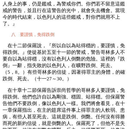
人身上的事，仍是鑑戒，為警戒你們。你們若不留意這鑑
戒的警告，並且行在這警告的光中，就會失去機會。當現
今的時代結束，以色列人的這些鑑戒，對你們就用不上
了。』
八 要謹慎，免得跌倒
在十二節保羅說，『所以自以為站得穩的，要謹慎，免
得跌倒。』使徒基於五至十一節的警戒，警告哥林多人不
要自以為站得穩，沒有以色列人倒斃的危險。這裡的『跌
倒』一辭，指失敗的以色列人，在曠野跌倒、死去。
（5，8。）有些哥林多的信徒，因著得罪主的身體，的確
跌倒、死去。（十一27～30。）
在十章十二節保羅告訴崇尚哲學的哥林多人要謹慎，免
得跌倒。他們也許自以為剛強、穩固、站得穩。但保羅警
告他們不要跌倒，像以色列人一樣。我們將會看見，在十
一章保羅指出，在主的筵席這件事上得罪主的人軟弱、患
病，有些人甚至死去。這就是跌倒、倒斃。任何沒有得勝
而死的新約信徒，就是倒斃的人。保羅死了，但他不是失