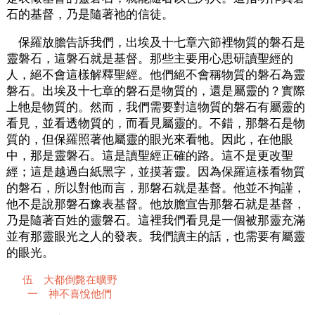
石的基督，乃是隨著祂的信徒。
保羅放膽告訴我們，出埃及十七章六節裡物質的磐石是
靈磐石，這磐石就是基督。那些主要用心思研讀聖經的
人，絕不會這樣解釋聖經。他們絕不會稱物質的磐石為靈
磐石。出埃及十七章的磐石是物質的，還是屬靈的？實際
上牠是物質的。然而，我們需要對這物質的磐石有屬靈的
看見，並看透物質的，而看見屬靈的。不錯，那磐石是物
質的，但保羅照著他屬靈的眼光來看牠。因此，在他眼
中，那是靈磐石。這是讀聖經正確的路。這不是更改聖
經；這是越過白紙黑字，並摸著靈。因為保羅這樣看物質
的磐石，所以對他而言，那磐石就是基督。他並不拘謹，
他不是說那磐石豫表基督。他放膽宣告那磐石就是基督，
乃是隨著百姓的靈磐石。這裡我們看見是一個被那靈充滿
並有那靈眼光之人的發表。我們讀主的話，也需要有屬靈
的眼光。
伍 大都倒斃在曠野
一 神不喜悅他們