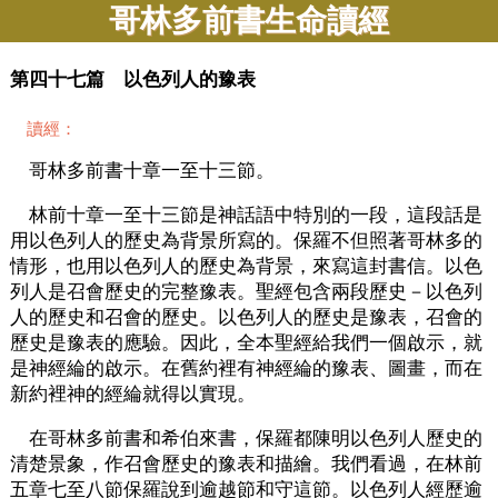
哥林多前書生命讀經
第四十七篇 以色列人的豫表
讀經：
哥林多前書十章一至十三節。
林前十章一至十三節是神話語中特別的一段，這段話是
用以色列人的歷史為背景所寫的。保羅不但照著哥林多的
情形，也用以色列人的歷史為背景，來寫這封書信。以色
列人是召會歷史的完整豫表。聖經包含兩段歷史－以色列
人的歷史和召會的歷史。以色列人的歷史是豫表，召會的
歷史是豫表的應驗。因此，全本聖經給我們一個啟示，就
是神經綸的啟示。在舊約裡有神經綸的豫表、圖畫，而在
新約裡神的經綸就得以實現。
在哥林多前書和希伯來書，保羅都陳明以色列人歷史的
清楚景象，作召會歷史的豫表和描繪。我們看過，在林前
五章七至八節保羅說到逾越節和守這節。以色列人經歷逾