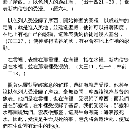
歸了摩西。』以色列人的過紅海，（出十四21～30，）豫
表新約信徒的受浸。（羅六4。）
以色列人受浸歸了摩西，開始神聖的賽程，以成就神的
定旨，就是進入美地，並建造聖殿，使神可以得著國度，
在地上有祂自己的彰顯。這豫表新約信徒是浸入基督，
（加三27，）使神能得著祂的國，有召會在地上作祂的彰
顯。
在雲裡，表徵在那靈裡。在海裡，指在水裡。新約信徒
是在水裡，並在那靈裡受浸的。（太三11，徒一5，林前
十二13。）
照著保羅對聖經寓意的解釋，過紅海就是受浸。他甚至
說以色列人受浸歸了摩西。毫無疑問，摩西該視為基督的
豫表。他們是在雲裡，也在海裡，受浸歸了摩西；而我們
是在那靈裡，在水裡受浸歸了基督。我們受浸時，那靈和
水都圍繞我們。雲表徵那靈，這與生命有關；海表徵死
水。因此，受浸是生命與死的事，包含將舊造治死，使我
們在生命裡有新生的起頭。