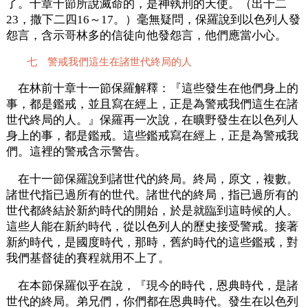
了。十章十節所說滅命的，是神執刑的天使。（出十二
23，撒下二四16～17。）毫無疑問，保羅說到以色列人發
怨言，含示哥林多的信徒向他發怨言，他們應當小心。
七 警戒我們這生在諸世代終局的人
在林前十章十一節保羅解釋：『這些發生在他們身上的
事，都是鑑戒，並且寫在經上，正是為警戒我們這生在諸
世代終局的人。』保羅再一次說，在曠野發生在以色列人
身上的事，都是鑑戒。這些鑑戒寫在經上，正是為警戒我
們。這裡的警戒含示警告。
在十一節保羅說到諸世代的終局。終局，原文，複數。
諸世代指已過所有的世代。諸世代的終局，指已過所有的
世代都終結於新約時代的開始，於是就臨到這時候的人。
這些人能在新約時代，從以色列人的歷史接受警戒。接著
新約時代，是國度時代，那時，舊約時代的這些鑑戒，對
我們基督徒的賽程就用不上了。
在本節保羅似乎在說，『現今的時代，恩典時代，是諸
世代的終局。弟兄們，你們都在恩典時代。發生在以色列