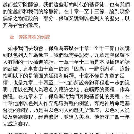
越節並守除酵節。我們這些新約時代的基督徒，也有我們
的逾越節和我們的除酵節。在十章一至十三節，論到喫祭
偶像之物這段的一部分，保羅又說到以色列人的歷史，以
其為召會的豫表。
壹 奔跑賽程的例證
如果我們要領會，保羅為甚麼在十章一至十三節再次說
到以色列人作為豫表，我們就需要記得，九章是與保羅本
人有關的一段插進的話。十章一至十三節是本段插進的話
的延續，這事實由十章一節的『因為』一辭所證明。這辭
指明以下的是前面的延續和解釋。十章不僅是九章的延
續，也是九章二十四至二十七節所說奔跑賽程進一步的說
明，用以色列人為著進入應許之地，在曠野的賽程，作為
例證。在九章末了，保羅囑咐我們奔跑基督徒的賽程，在
十章他用以色列人作奔跑這賽程的例證。奔跑神所命定基
督徒的賽程，乃是由以色列人的歷史所豫表。以色列人從
埃及奔跑賽程，經過曠野，並進入美地。他們花了四十年
完成這賽程。