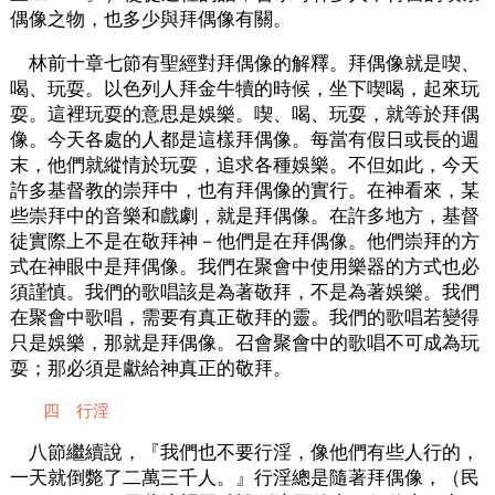
偶像之物，也多少與拜偶像有關。
林前十章七節有聖經對拜偶像的解釋。拜偶像就是喫、
喝、玩耍。以色列人拜金牛犢的時候，坐下喫喝，起來玩
耍。這裡玩耍的意思是娛樂。喫、喝、玩耍，就等於拜偶
像。今天各處的人都是這樣拜偶像。每當有假日或長的週
末，他們就縱情於玩耍，追求各種娛樂。不但如此，今天
許多基督教的崇拜中，也有拜偶像的實行。在神看來，某
些崇拜中的音樂和戲劇，就是拜偶像。在許多地方，基督
徒實際上不是在敬拜神－他們是在拜偶像。他們崇拜的方
式在神眼中是拜偶像。我們在聚會中使用樂器的方式也必
須謹慎。我們的歌唱該是為著敬拜，不是為著娛樂。我們
在聚會中歌唱，需要有真正敬拜的靈。我們的歌唱若變得
只是娛樂，那就是拜偶像。召會聚會中的歌唱不可成為玩
耍；那必須是獻給神真正的敬拜。
四 行淫
八節繼續說，『我們也不要行淫，像他們有些人行的，
一天就倒斃了二萬三千人。』行淫總是隨著拜偶像，（民