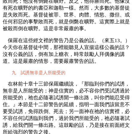
敗而死；他沒有倒斃在曠野。反之，他得勝而死。他像沒
有死在曠野的約書亞和迦勒一樣。然而，大多數的基督徒
是失敗而死。基督徒被罪、世界、肉體、情慾、撒但、或
任何邪惡的事擊敗而死，就是倒斃在曠野。這實際上就是
被殺而倒在曠野。這是非常嚴肅的事。
保羅在這些經文裡的警告乃是公義的話。（來五13。）
今天你在基督徒中間，那裡能聽見人宣揚這樣公義的話？
沒有公義的話，倒有加上糖衣，時常鼓勵人拜偶像的講
道。這是嚴肅的情形，需要嚴肅警告的話。
九 試誘無非是人所能受的
在林前十章十三節保羅繼續說，『那臨到你們的試誘，
無非是人所能受的；神是信實的，必不容你們受試誘過於
所能受的，祂也必隨著試誘開一條出路，叫你們能忍受得
住。』本節是十二節警告的延續，指明一面我們該留意不
要受試誘，免得跌倒、死去；另一面神在祂的信實裡，必
不容任何試誘臨到我們，過於我們所能受的，祂必隨著試
誘，給我們開一條出路。這鼓勵的話，乃是接在前面經文
所給強烈的警告之後。