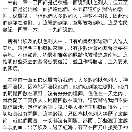
林前十章一至四節是從積極一面說到以色列人，但五至
十一節是從消極一面描繪他們。在五節這強烈警告的話
裡，保羅說，『但他們大多數的人，神並不喜悅，因此他
們倒斃在曠野。』這裡的倒斃，意即被殺倒地。這是指民
數記十四章十六、二十九節說的。
所有出埃及的以色列人中，只有約書亞和迦勒二人進入
美地。這指明主耶穌回來時，只有少數活著的基督徒要在
美地。不但如此，約瑟和雅各的屍體也被帶進迦南地。這
指明好些死去的基督徒要復活，並且作得勝者，進入要來
的國度。
在林前十章五節保羅告訴我們，大多數的以色列人，神
並不喜悅。因為祂不喜悅他們，他們就倒斃在曠野。他們
的屍體四散在曠野，沒有好好的埋葬。僅僅在一天之內，
就倒斃了二萬多人，屍體四散在曠野。這該警告我們不要
聽信膚淺、迷信的教訓，說只要人相信主耶穌而得救，一
切就都沒有問題。這等於說，只因為以色列人經歷了逾越
節，就他們而言，一切都沒有問題。然而，那些灑了逾越
羊羔的血，出了埃及，過了紅海，甚至在西乃山接受了神