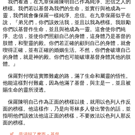
我們看過，在九章保羅陳明自己作為純淨、忠信之人的
榜樣。我們若以基督為我們的生命，並實行與祂成為一
靈，我們就會像保羅一樣純淨、忠信。在九章保羅似乎在
說，『弟兄們，你們該效法我，並且以我為榜樣。我鼓勵
你們以基督作生命，並且與祂成為一靈。這會使你們純
淨、忠信，並使你們照顧自己的身體，這身體乃是基督的
肢體，和聖靈的殿。你們若正確的顧到自己的身體，就會
喫得正確，並有正確的婚姻生活。不然，你們會破壞自己
的身體，就是神的殿。你們也可能破壞基督身體其他的肢
體。』
保羅對付喫這實際難處的路，滿了生命和屬靈的悟性。
他能這樣對付難處，因為他滿了基督，與主是一，並且被
賜生命的靈所浸透。
保羅陳明自己作為正面的榜樣以後，就用以色列人作反
面的榜樣。他這樣作，乃是向哥林多人發出警告的話，並
指明他們該效法他這正面的榜樣，不要效法以色列人那反
面的榜樣。
貳 受浸歸了摩西－基督