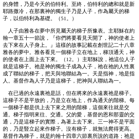
的身體，乃是今天的伯特利。至終，伯特利的總和就是新
耶路撒冷，在那裏神的獨生子乃是人子，作為屬天的梯
子，以伯特利為基礎。（51。）
人子由雅各在夢中所見屬天的梯子所豫表。主耶穌在約
翰一章五十一節說，『你們將要看見天開了，神的使者上
去下來在人子身上。』這樣的故事記載在創世記二十八章
雅各的夢中。雅各看見一個梯子立在地上，梯頂通天，神
的使者在上面上去下來。（12。）主耶穌說，祂這位人子
就是這梯子。祂是神的獨生子成為人子，祂在祂的人性裏
成了聯結的梯子，把天與地聯結為一。天是指神，地是指
人。基督作為人子乃是這梯子，把神與人聯結為一。
在已過的永遠裏祂是話，但在將來的永遠裏祂是梯子。
這梯子不是平放的，乃是立在地上，作為通天的階梯。每
一個梯子都是供上去下來之用的階梯，這個來往就是交
通。梯子指明來往、交通。父的愛，基督的恩和那靈的交
通，乃是這梯子的實際，為著上去下來。三一神不是平面
的，乃是豎立起來作梯子。沒有梯子，就無法爬得更高。
基督作為梯子，就是約翰十四章六節裏所說的道路；祂是