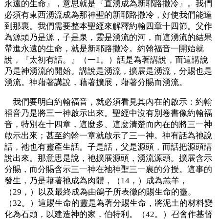
永遠的生命』，意思就是『直湧成為新耶路撒冷』。我們
必須有東西湧流成為那神聖的新耶路撒冷，好使我們能達
到那裏。我們需要整本聖經來解釋約翰四章十四節。父作
為源頭乃是源，子是泉，靈是湧流的河，而這湧流的結果
帶進永遠的生命，就是新耶路撒冷。約翰福音一開始就
說，『太初有話。』（一1。）話是為著講說，而這講說
乃是神湧流的開始。講說是湧流，擴展是湧流，分賜也是
湧流。神藉著講說，藉著擴展，藉著分賜而湧流。
我們要明白約翰福音，就必須看見其內在的啟示：約翰
福音乃是將三一神啟示出來。聖經中沒有別卷書像約翰福
音，特別在十四章，這麼多、這麼清楚而內在的將三一神
啟示出來；甚至約翰一章就啟示了三一神。神有話為祂說
話，祂也有靈產生話。子是話，父是源頭，而話把源頭講
說出來。那意思是說，祂擴展源頭，湧流源頭。擴展含示
分賜，而分賜含示三一神在祂神聖三一裏的分授。這事的
發生，乃是藉著祂成為肉體，（14，）成為羔羊，
（29，）以及最終成為由鴿子所表徵的賜生命的靈。
（32。）這賜生命的靈是為著分賜生命，將泥土的材料變
化為石頭，以建造神的家，伯特利。（42。）召會作基督