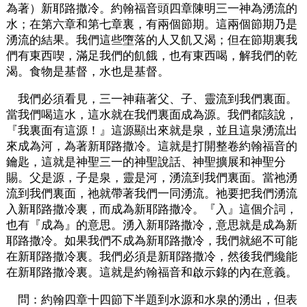
為著）新耶路撒冷。約翰福音頭四章陳明三一神為湧流的
水；在第六章和第七章裏，有兩個節期。這兩個節期乃是
湧流的結果。我們這些墮落的人又飢又渴；但在節期裏我
們有東西喫，滿足我們的飢餓，也有東西喝，解我們的乾
渴。食物是基督，水也是基督。
我們必須看見，三一神藉著父、子、靈流到我們裏面。
當我們喝這水，這水就在我們裏面成為源。我們都該說，
『我裏面有這源！』這源顯出來就是泉，並且這泉湧流出
來成為河，為著新耶路撒冷。這就是打開整卷約翰福音的
鑰匙，這就是神聖三一的神聖說話、神聖擴展和神聖分
賜。父是源，子是泉，靈是河，湧流到我們裏面。當祂湧
流到我們裏面，祂就帶著我們一同湧流。祂要把我們湧流
入新耶路撒冷裏，而成為新耶路撒冷。『入』這個介詞，
也有『成為』的意思。湧入新耶路撒冷，意思就是成為新
耶路撒冷。如果我們不成為新耶路撒冷，我們就絕不可能
在新耶路撒冷裏。我們必須是新耶路撒冷，然後我們纔能
在新耶路撒冷裏。這就是約翰福音和啟示錄的內在意義。
問：約翰四章十四節下半題到水源和水泉的湧出，但表