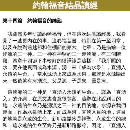
約翰福音結晶讀經
第十四篇 約翰福音的鑰匙
我雖然多年研讀約翰福音，但在這次結晶讀經裏，我看
見了一些更內在的事。這卷福音書，特別在第一至四章，
以及在說到逾越節和住棚節的第六、七章，乃是描繪一位
湧流的三一神。三一神在神聖的三一裏湧流，有三個階
段。四章十四節下半較好的繙譯該是這樣：『我所賜的
水，要在他裏面成為水源，湧上來〔成為水泉〕，直湧入
永遠的生命。』當水源湧上來成為水泉，那就是水源顯出
來；然後就有河湧流。父是源，子是泉，靈是河。
這湧流的三一神是『直湧入永遠的生命』。譯為『直湧
入』的介詞，在原文裏含意很豐富。這辭在此說到目的
地；永遠的生命乃是湧流之三一神的目的地。水源在我們
裏面，作為水泉湧上來，而成為河，直湧入目的地，這目
的地就是永遠的生命。新耶路撒冷是神聖、永遠生命的總
和，這永遠的生命至終乃是新耶路撒冷。因此，『直湧入