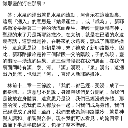
徵那靈的河在那裏？
答：水泉的湧出就是水泉的流動，河含示在這流動裏。
這裏『湧入』的意思是『結果產生』，或『成為』。新耶
路撒冷要藉著三一神的湧流而產生。聖經一開始就有神，
聖經的末了乃是新耶路撒冷。在太初，就是在已過的永遠
裏有話，這話就是神。在將來的永遠裏，話成了新耶路撒
冷。這意思是說，起初是神，末了祂成了新耶路撒冷。因
此，新耶路撒冷是神三個階段—父的階段，子的階段，靈
的階段—湧流的結果。這三個階段都在我們裏面，在我們
裏面同時有源、泉、河。『源』湧現，『泉』湧出，這湧
出乃是流，也就是『河』，直湧入新耶路撒冷。
林前十二章十三節說，『我們…都已經…受浸，成了一
個身體。』這意思不是說，身體與我們是分開的，而我們
是被放在身體裏。這意思乃是說，我們已經浸成身體。那
靈的浸，把我們眾人都放在一起，叫我們成為身體。我們
已經浸成了身體；至終，我們要成為新耶路撒冷，就是神
與人調和、相調與合併。現在我們可以看見，約翰四章十
四節下半這半節經文，包括了整本聖經。