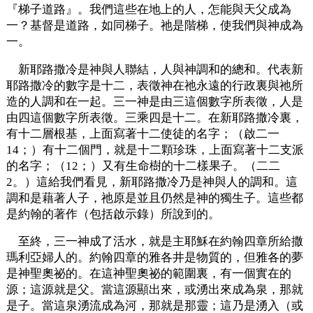
『梯子道路』。我們這些在地上的人，怎能與天父成為
一？基督是道路，如同梯子。祂是階梯，使我們與神成為
一。
新耶路撒冷是神與人聯結，人與神調和的總和。代表新
耶路撒冷的數字是十二，表徵神在祂永遠的行政裏與祂所
造的人調和在一起。三一神是由三這個數字所表徵，人是
由四這個數字所表徵。三乘四是十二。在新耶路撒冷裏，
有十二層根基，上面寫著十二使徒的名字；（啟二一
14；）有十二個門，就是十二顆珍珠，上面寫著十二支派
的名字；（12；）又有生命樹的十二樣果子。（二二
2。）這給我們看見，新耶路撒冷乃是神與人的調和。這
調和是藉著人子，祂原是並且仍然是神的獨生子。這些都
是約翰的著作（包括啟示錄）所說到的。
至終，三一神成了活水，就是主耶穌在約翰四章所給撒
瑪利亞婦人的。約翰四章的雅各井是物質的，但雅各的夢
是神聖奧祕的。在這神聖奧祕的範圍裏，有一個實在的
源；這源就是父。當這源顯出來，或湧出來成為泉，那就
是子。當這泉湧流成為河，那就是那靈；這乃是湧入（或