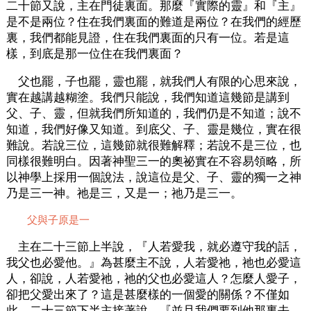
二十節又說，主在門徒裏面。那麼『實際的靈』和『主』
是不是兩位？住在我們裏面的難道是兩位？在我們的經歷
裏，我們都能見證，住在我們裏面的只有一位。若是這
樣，到底是那一位住在我們裏面？
父也罷，子也罷，靈也罷，就我們人有限的心思來說，
實在越講越糊塗。我們只能說，我們知道這幾節是講到
父、子、靈，但就我們所知道的，我們仍是不知道；說不
知道，我們好像又知道。到底父、子、靈是幾位，實在很
難說。若說三位，這幾節就很難解釋；若說不是三位，也
同樣很難明白。因著神聖三一的奧祕實在不容易領略，所
以神學上採用一個說法，說這位是父、子、靈的獨一之神
乃是三一神。祂是三，又是一；祂乃是三一。
父與子原是一
主在二十三節上半說，『人若愛我，就必遵守我的話，
我父也必愛他。』為甚麼主不說，人若愛祂，祂也必愛這
人，卻說，人若愛祂，祂的父也必愛這人？怎麼人愛子，
卻把父愛出來了？這是甚麼樣的一個愛的關係？不僅如
此，二十三節下半主接著說，『並且我們要到他那裏去，