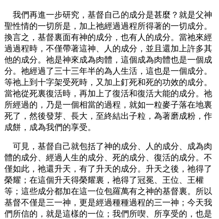
我們再進一步研究，基督自己的成分是甚麼？就是父神
聖性情的一切所是，加上祂經過過程所得著的一切成分。
換言之，基督裏面有神的成分，也有人的成分。當祂來經
過過程時，不僅帶著這神、人的成分，並且還加上許多其
他的成分。祂是神來成為肉體，這個成為肉體也是一個成
分。祂經過了三十三年半的為人生活，這也是一個成分。
等祂上到十字架受死時，又加上釘死和死的功效的成分。
當祂從死裏復活時，再加上了復活和復活大能的成分。祂
所經過的，乃是一個相當的過程，就如一粒麥子落在地裏
死了，然後發芽、長大，至終結出子粒，為著磨成粉，作
成餅，成為我們的享受。
可見，基督自己就包括了神的成分、人的成分、成為肉
體的成分、經過人生的成分、死的成分、復活的成分。不
僅如此，祂還升天，有了升天的成分。升天之後，祂得了
榮耀；在這個升天得榮耀裏，祂得了冠冕、王位、王權
等；這些成分都加在這一位包羅萬有之神的基督裏。所以
基督不僅是三一神，更是經過種種過程的三一神；今天我
們所信的，就是這樣的一位；我們所喫、所享受的，也是