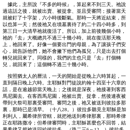
據此，主所說『不多的時候』，算起來不到三天。祂說
過這話之後，就被出賣、被捉拿、並且受審問；接著當天
就被釘了十字架，六小時後斷氣。那時一天將近結束，所
以也算一天；然後祂又在墳墓裏待了約二十四小時多，到
第三日一大清早祂就復活了。所以，加上前後幾個小時，
祂的『去』大概總共不過三十幾小時。就在復活那天晚
上，祂回來了。好像一個要出門的母親，為了讓孩子們安
心，就告訴他們，她不會撇下他們為孤兒，只是出去打個
轉兒就回來了。同樣的，我們的主也只是『去』打個轉
兒，就回來了；這個轉不過三十幾小時。
按照猶太人的曆法，一天的開始是從晚上六時算起，一
直到隔日晚上六時。主耶穌對門徒說約翰十四至十六章的
話，是在逾越節當天晚上；之後就是深夜，祂接著到客西
馬尼園去。在客西馬尼園，祂被出賣、捉拿，然後連夜被
帶到大祭司那裏受審問。審問之後，祂又被送到彼拉多那
裏，那時已是清早。（十八28。）彼拉多聽見主耶穌是加
利利人，屬希律所管轄，就把祂送到希律那裏，那時希律
正在耶路撒冷；但希律審問時，主耶穌甚麼也不回答，結
果希律又把祂送回給彼拉多。（路二三6～12。）彼拉多