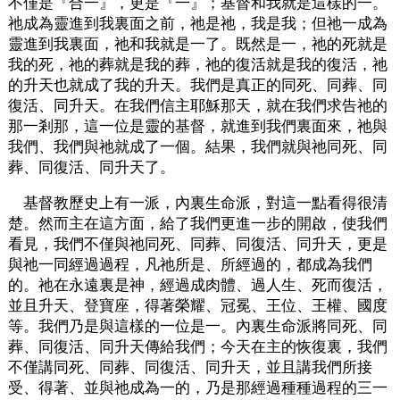
不僅是『合一』，更是『一』；基督和我就是這樣的一。
祂成為靈進到我裏面之前，祂是祂，我是我；但祂一成為
靈進到我裏面，祂和我就是一了。既然是一，祂的死就是
我的死，祂的葬就是我的葬，祂的復活就是我的復活，祂
的升天也就成了我的升天。我們是真正的同死、同葬、同
復活、同升天。在我們信主耶穌那天，就在我們求告祂的
那一剎那，這一位是靈的基督，就進到我們裏面來，祂與
我們、我們與祂就成了一個。結果，我們就與祂同死、同
葬、同復活、同升天了。
基督教歷史上有一派，內裏生命派，對這一點看得很清
楚。然而主在這方面，給了我們更進一步的開啟，使我們
看見，我們不僅與祂同死、同葬、同復活、同升天，更是
與祂一同經過過程，凡祂所是、所經過的，都成為我們
的。祂在永遠裏是神，經過成肉體、過人生、死而復活，
並且升天、登寶座，得著榮耀、冠冕、王位、王權、國度
等。我們乃是與這樣的一位是一。內裏生命派將同死、同
葬、同復活、同升天傳給我們；今天在主的恢復裏，我們
不僅講同死、同葬、同復活、同升天，並且講我們所接
受、得著、並與祂成為一的，乃是那經過種種過程的三一