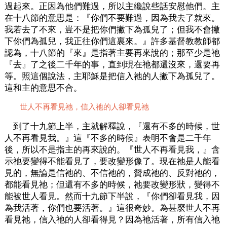
過起來。正因為他們難過，所以主纔說些話安慰他們。主
在十八節的意思是：『你們不要難過，因為我去了就來。
我若去了不來，豈不是把你們撇下為孤兒了；但我不會撇
下你們為孤兒，我正往你們這裏來。』許多基督教教師都
認為，十八節的『來』是指著主要再來說的；那至少是祂
『去』了之後二千年的事，直到現在祂都還沒來，還要再
等。照這個說法，主耶穌是把信入祂的人撇下為孤兒了。
這和主的意思不合。
世人不再看見祂，信入祂的人卻看見祂
到了十九節上半，主就解釋說，『還有不多的時候，世
人不再看見我。』這『不多的時候』表明不會是二千年
後，所以不是指主的再來說的。『世人不再看見我，』含
示祂要變得不能看見了，要改變形像了。現在祂是人能看
見的，無論是信祂的、不信祂的，贊成祂的、反對祂的，
都能看見祂；但還有不多的時候，祂要改變形狀，變得不
能被世人看見。然而十九節下半說，『你們卻看見我，因
為我活著，你們也要活著。』這很奇妙。為甚麼世人不再
看見祂，信入祂的人卻看得見？因為祂活著，所有信入祂