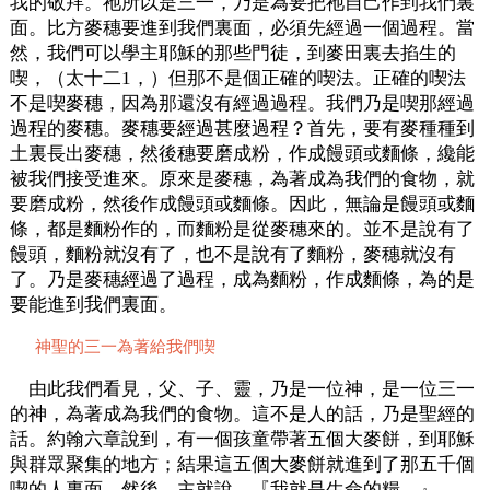
我的敬拜。祂所以是三一，乃是為要把祂自己作到我們裏
面。比方麥穗要進到我們裏面，必須先經過一個過程。當
然，我們可以學主耶穌的那些門徒，到麥田裏去掐生的
喫，（太十二1，）但那不是個正確的喫法。正確的喫法
不是喫麥穗，因為那還沒有經過過程。我們乃是喫那經過
過程的麥穗。麥穗要經過甚麼過程？首先，要有麥種種到
土裏長出麥穗，然後穗要磨成粉，作成饅頭或麵條，纔能
被我們接受進來。原來是麥穗，為著成為我們的食物，就
要磨成粉，然後作成饅頭或麵條。因此，無論是饅頭或麵
條，都是麵粉作的，而麵粉是從麥穗來的。並不是說有了
饅頭，麵粉就沒有了，也不是說有了麵粉，麥穗就沒有
了。乃是麥穗經過了過程，成為麵粉，作成麵條，為的是
要能進到我們裏面。
神聖的三一為著給我們喫
由此我們看見，父、子、靈，乃是一位神，是一位三一
的神，為著成為我們的食物。這不是人的話，乃是聖經的
話。約翰六章說到，有一個孩童帶著五個大麥餅，到耶穌
與群眾聚集的地方；結果這五個大麥餅就進到了那五千個
喫的人裏面。然後，主就說，『我就是生命的糧。』