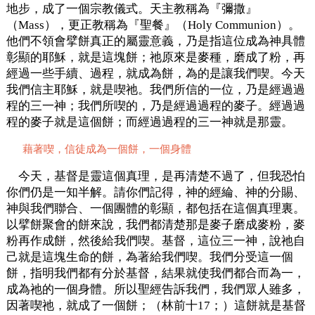
地步，成了一個宗教儀式。天主教稱為『彌撒』
（Mass），更正教稱為『聖餐』（Holy Communion）。
他們不領會擘餅真正的屬靈意義，乃是指這位成為神具體
彰顯的耶穌，就是這塊餅；祂原來是麥種，磨成了粉，再
經過一些手續、過程，就成為餅，為的是讓我們喫。今天
我們信主耶穌，就是喫祂。我們所信的一位，乃是經過過
程的三一神；我們所喫的，乃是經過過程的麥子。經過過
程的麥子就是這個餅；而經過過程的三一神就是那靈。
藉著喫，信徒成為一個餅，一個身體
今天，基督是靈這個真理，是再清楚不過了，但我恐怕
你們仍是一知半解。請你們記得，神的經綸、神的分賜、
神與我們聯合、一個團體的彰顯，都包括在這個真理裏。
以擘餅聚會的餅來說，我們都清楚那是麥子磨成麥粉，麥
粉再作成餅，然後給我們喫。基督，這位三一神，說祂自
己就是這塊生命的餅，為著給我們喫。我們分受這一個
餅，指明我們都有分於基督，結果就使我們都合而為一，
成為祂的一個身體。所以聖經告訴我們，我們眾人雖多，
因著喫祂，就成了一個餅；（林前十17；）這餅就是基督