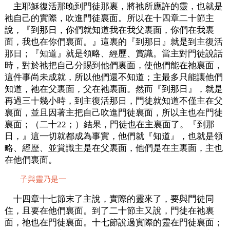
主耶穌復活那晚到門徒那裏，將祂所應許的靈，也就是
祂自己的實際，吹進門徒裏面。所以在十四章二十節主
說，『到那日，你們就知道我在我父裏面，你們在我裏
面，我也在你們裏面。』這裏的『到那日』就是到主復活
那日；『知道』就是領略、經歷、賞識。當主對門徒說話
時，對於祂把自己分賜到他們裏面，使他們能在祂裏面，
這件事尚未成就，所以他們還不知道；主最多只能讓他們
知道，祂在父裏面，父在祂裏面。然而『到那日』，就是
再過三十幾小時，到主復活那日，門徒就知道不僅主在父
裏面，並且因著主把自己吹進門徒裏面，所以主也在門徒
裏面；（二十22；）結果，門徒也在主裏面了。『到那
日，』這一切就都成為事實，他們就『知道』，也就是領
略、經歷、並賞識主是在父裏面，他們是在主裏面，主也
在他們裏面。
子與靈乃是一
十四章十七節末了主說，實際的靈來了，要與門徒同
住，且要在他們裏面。到了二十節主又說，門徒在祂裏
面，祂也在門徒裏面。十七節說過實際的靈在門徒裏面；