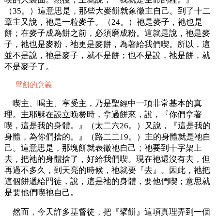
（35。）這意思是，那些大麥餅就象徵主自己。到了十二
章主又說，祂是一粒麥子。（24。）祂是麥子，祂也是
餅；在麥子成為餅之前，必須磨成粉。這就是說，祂是麥
子，祂也是麥粉，祂更是麥餅，為著給我們喫。所以，這
並不是說，祂是麥子，就不是餅；也不是說，祂是餅，就
不是麥子了。
擘餅的意義
喫主、喝主、享受主，乃是聖經中一項非常基本的真
理。主耶穌在設立晚餐時，拿過餅來，說，『你們拿著
喫，這是我的身體。』（太二六26。）又說，『這是我的
身體，為你們捨的。』（路二二19。）主的身體就是祂自
己。這意思是，那塊餅就表徵祂自己；祂要到十字架上
去，把祂的身體捨了，好給我們喫。現在祂還沒有去，但
再過不多久，到天亮的時候，祂就要『去』。因此，祂把
這個餅遞給門徒，說，這是祂的身體，要他們喫；意思就
是要他們喫祂自己。
然而，今天許多基督徒，把『擘餅』這項真理弄到一個