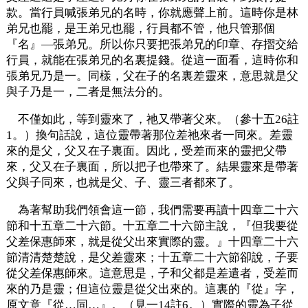
款。當行員喊張弟兄的名時，你就應聲上前。這時你是林
弟兄也罷，是王弟兄也罷，行員都不管，他只管那個
『名』—張弟兄。所以你只要把張弟兄的印章、存摺交給
行員，就能在張弟兄的名裏提錢。從這一面看，這時你和
張弟兄乃是一。同樣，父在子的名裏差靈來，意思就是父
與子乃是一，二者是無法分的。
不僅如此，等到靈來了，祂又帶著父來。（參十五26註
1。）換句話說，這位靈帶著那位差祂來者一同來。差靈
來的是父，父又在子裏面。因此，受差而來的靈把父帶
來，父又在子裏面，所以把子也帶來了。結果靈來是帶著
父與子同來，也就是父、子、靈三者都來了。
為著幫助我們領會這一節，我們需要再讀十四章二十六
節和十五章二十六節。十五章二十六節主說，『但我要從
父差保惠師來，就是從父出來實際的靈。』十四章二十六
節清清楚楚說，是父差靈來；十五章二十六節卻說，子要
從父差保惠師來。這意思是，子和父都是差遣者，受差而
來的乃是靈；但這位靈是從父出來的。這裏的『從』字，
原文意『從…同…』。（見一14註6。）實際的靈為子從