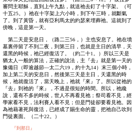
審問主耶穌，直到上午九點，就送祂去釘了十字架。（可
十五25。）祂在十字架上六小時，到下午三時，就斷氣
了。到了黃昏，就有亞利馬太的約瑟來埋葬祂。這就到了
傍晚，這是第一天。
第二天是安息日，（路二三56，）主也安息了。祂在墳
墓裏停留了不到二夜，到第三日，也就是主日的清早，天
還黑的時候，祂已經復活了。（約二十1。）所以三天是
猶太人一般的算法，正確的說法，主『去』就是第一天的
豫備日（即逾越節—太二六19，約十九14）末三個小時，
加上第二天的安息日，然後第三天是主日，天還黑的時
候，祂就復活了，當天晚上，祂就『來』了。所以從祂的
『去』到祂的『來』，不過是很短的時間。所以，祂纔
說，還有不多的時候，世人不再看見祂；祭司看不見，經
學家看不見，法利賽人看不見；但是門徒卻要看見祂。因
為祂藉著死與復活，已經成了賜生命的靈，把祂自己吹到
門徒裏面。（二十22。）
『到那日』