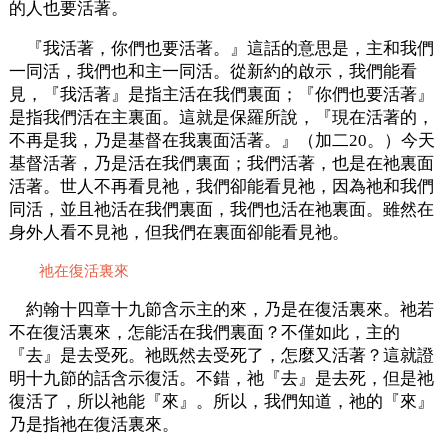
的人也要活著。
『我活著，你們也要活著。』這話的意思是，主和我們
一同活，我們也和主一同活。從新約的啟示，我們能看
見，『我活著』是指主活在我們裏面；『你們也要活著』
是指我們活在主裏面。這就是保羅所說，『現在活著的，
不再是我，乃是基督在我裏面活著。』（加二20。）今天
基督活著，乃是活在我們裏面；我們活著，也是在祂裏面
活著。世人不再看見祂，我們卻能看見祂，因為祂和我們
同活，並且祂活在我們裏面，我們也活在祂裏面。雖然在
身外人看不見祂，但我們在裏面卻能看見祂。
祂在復活裏來
約翰十四章十九節含示主的來，乃是在復活裏來。祂若
不在復活裏來，怎能活在我們裏面？不僅如此，主的
『去』是去受死。祂既然去受死了，怎麼又活著？這就證
明十九節的話含示復活。不錯，祂『去』是去死，但是祂
復活了，所以祂能『來』。所以，我們知道，祂的『來』
乃是指祂在復活裏來。