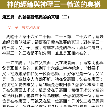
神的經綸與神聖三一輸送的奧祕
第五篇 約翰福音裏奧祕的真理（二）
父、子、靈互相內在
約翰十四章十六至二十節、二十三節、二十六節，這幾
處經節看似淺顯，卻蘊涵了極為重要的真理，對神聖三一
的三者，父、子、靈，有非常清楚的啟示；給我們看見，
神聖三一的三者是不能分開，並且是互相內在的。
十節主說，『我在父裏面，父在我裏面。』這指明祂與
父是互相內住的。但到了十六節上半祂卻說，『我要求
父，祂必賜給你們另一位保惠師。』好像祂是一位，父又
是一位。這就令人有點不解。祂在父裏面，父在祂裏面；
然後祂又要去求父，這到底是怎麼回事？怎麼個求法？是
子在父裏面去求父，還是父在子裏面，然後子求父？這的
確很難解釋，也實在不容易理解。子怎麼能求一位，這一
位是在祂裏面，而祂又在這一位裏面？子與父二者已經調
和為一了，怎麼子又求父呢？從這裏我們就看見，子與父