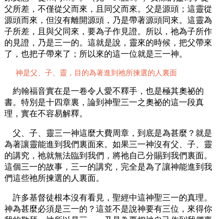
父所差，不僅從父而來，且同父而來。父是源頭；這靈從
源頭而來，但沒有離開源頭，乃是帶著源頭同來。這靈為
子所差，且與父同來，要為子作見證。所以，祂為子所作
的見證，乃是三一的。這就是說，靈來的時候，把父帶來
了，也把子帶來了；所以來的這一位就是三一神。
神是父、子、靈，目的為著進到祂所揀選的人裏面
約翰福音實在是一卷令人愛不釋手，也是極其奧祕的
書。特別是十四章裏，論到神聖三一之奧祕的這一段真
理，實在不容易解釋。
父、子、靈三一神這麼大費周章，到底是為甚麼？就是
為著讓靈能進到我們裏面來。如果三一神沒有父、子、靈
的講究，祂就無法臨到我們，將祂自己分賜到我們裏面。
這個三一的故事，三一的講究，完全是為了讓神能進到我
們這些祂所揀選的人裏面。
許多基督徒根本沒有看見，聖經中這神聖三一的真理。
神為甚麼必須是三一的？這並不是說神要有三位，來得你