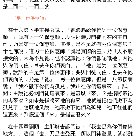
是二而一，一而二的。
『另一位保惠師』
在十六節下半主接著說，『祂必賜給你們另一位保惠
師。』既有另一位保惠師，表明那時與門徒同在的主自
己，乃是第一位保惠師。這樣，是不是就有兩位保惠師？
十七節說，這另一位保惠師『就是實際的靈，乃世人不能
接受的，因為不見祂，也不認識祂；你們卻認識祂，因祂
與你們同住，且要在你們裏面』。『祂』是另一位保惠
師，說話的主是第一位保惠師；要與門徒同住，也要在他
們裏面的，乃是『祂』—另一位保惠師。但是十八節接著
說，『我不撇下你們為孤兒，我正往你們這裏來。』試
問：主說祂必到門徒這裏來，是甚麼『來』？是指將來祂
的再來麼？如果是指將來祂的再來，祂就是把他們撇下為
孤兒了，怎麼祂又說，祂不撇下他們為孤兒，祂正往他們
這裏來？到底這個『來』是指甚麼來？
在十四章開頭，主耶穌告訴門徒：『我去是為你們豫備
地方。』這個『去』乃是去受死。所以門徒聽見，就都難