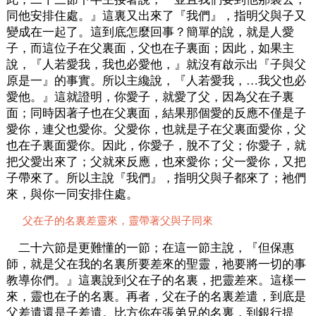
同他安排住處。』這裏又出來了『我們』，指明父與子又
變成在一起了。這到底怎麼回事？簡單的說，就是人愛
子，而這位子在父裏面，父也在子裏面；因此，如果主
說，『人若愛我，我也必愛他，』就沒有啟示出『子與父
原是一』的事實。所以主纔說，『人若愛我，…我父也必
愛他。』這就證明，你愛子，就愛了父，因為父在子裏
面；同時因著子也在父裏面，結果那個愛的反應不僅是子
愛你，連父也愛你。父愛你，也就是子在父裏面愛你，父
也在子裏面愛你。因此，你愛子，脫不了父；你愛子，就
把父愛出來了；父就來反應，也來愛你；父一愛你，又把
子帶來了。所以主說『我們』，指明父與子都來了；祂們
來，與你一同安排住處。
父在子的名裏差靈來，靈帶著父與子同來
二十六節是更難懂的一節；在這一節主說，『但保惠
師，就是父在我的名裏所要差來的聖靈，祂要將一切的事
教導你們。』這裏說到父在子的名裏，把靈差來。這樣一
來，靈也在子的名裏。再者，父在子的名裏差遣，到底是
父差遣還是子差遣。比方你在張弟兄的名裏，到銀行提