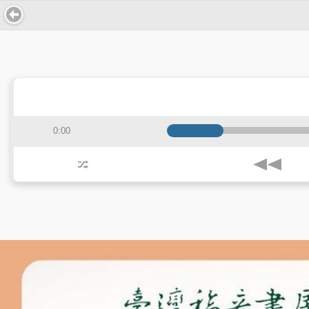
0:00
j
z