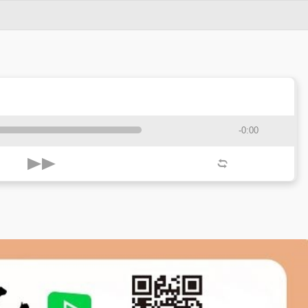
-0:00
k
l