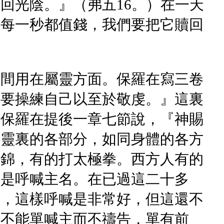
回光陰。』（弗五16。）在一天
的每一秒都值錢，我們要把它贖回
時間用在屬靈方面。保羅在寫三卷
並要操練自己以至於敬虔。』這裏
。保羅在提後一章七節說，『神賜
們靈裏的各部分，如同身體的各方
段錦，有的打太極拳。西方人有的
就是呼喊主名。在已過這二十多
名，這樣呼喊是非常好，但這還不
們不能單喊主而不禱告，單有前