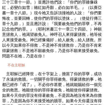
三十三章十一節。）並應許他們說：『你們的罪雖像硃
紅，必變白如雪；雖紅如丹顏，必白如羊毛。』（以賽亞
書一章十八節。）現今祂又告訴頂撞祂的人說：『你們要
悔改，並要回轉，使你們的罪得以塗抹，』（使徒行傳三
章十九節，）並且應許說：『我要赦免他們的罪孽，不再
記念他們的罪。』（耶利米書三十一章三十四節。）神願
意拯救人，祂渴望赦免人。神呼召人來得蒙拯救，祂等候
人來接受赦免。神已經豫備好，給人赦免，給人拯救。所
以今天如果你不得救，不是神不肯拯救你，乃是你不肯來
得蒙拯救；不是祂不願赦免你，乃是你不願來接受赦免。
問題不在祂，乃是在你！
不在主耶穌
主耶穌已經降世，在十字架上，擔當了你的罪孽，成功
了永遠的救贖。一切關乎你罪得赦免、得蒙拯救的事，祂
都已經作『成了』。不必你作甚麼，祂就能賜給你一個完
全的救恩。祂能使你的罪得著赦免，祂能使你得蒙拯救。
如果今天你的罪沒有得著赦免，不是因為祂沒有來為你擔
罪，乃是因為你不來接受祂的贖罪。如果今天你還沒有得