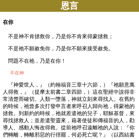
恩言
在你
不是神不肯拯救你，乃是你不肯來得蒙拯救；
不是祂不願赦免你，乃是你不願來接受赦免。
問題不在祂，乃是在你！
不在神
『神愛世人，』（約翰福音三章十六節，）『祂願意萬
人得救，』（提摩太前書二章四節，）這在聖經中說得非
常清楚而確切。人類一墮落，神就立刻來尋找人。在舊約
的時候，祂曾多次打發申言者來呼召人歸向祂，得蒙祂的
拯救。到新約的時候，祂就差遣祂的兒子，耶穌基督，來
尋找拯救人；並差遣聖靈來，藉著使徒和傳福音的人，勸
導人、感動人悔改得救。從前祂呼召遠離祂的人說：『你
們轉離，轉離邪惡的行徑罷，何必死亡呢？』（以西結書