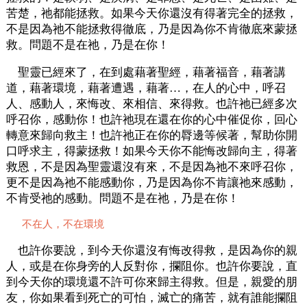
苦楚，祂都能拯救。如果今天你還沒有得著完全的拯救，
不是因為祂不能拯救得徹底，乃是因為你不肯徹底來蒙拯
救。問題不是在祂，乃是在你！
聖靈已經來了，在到處藉著聖經，藉著福音，藉著講
道，藉著環境，藉著遭遇，藉著…，在人的心中，呼召
人、感動人，來悔改、來相信、來得救。也許祂已經多次
呼召你，感動你！也許祂現在還在你的心中催促你，回心
轉意來歸向救主！也許祂正在你的脣邊等候著，幫助你開
口呼求主，得蒙拯救！如果今天你不能悔改歸向主，得著
救恩，不是因為聖靈還沒有來，不是因為祂不來呼召你，
更不是因為祂不能感動你，乃是因為你不肯讓祂來感動，
不肯受祂的感動。問題不是在祂，乃是在你！
不在人，不在環境
也許你要說，到今天你還沒有悔改得救，是因為你的親
人，或是在你身旁的人反對你，攔阻你。也許你要說，直
到今天你的環境還不許可你來歸主得救。但是，親愛的朋
友，你如果看到死亡的可怕，滅亡的痛苦，就有誰能攔阻