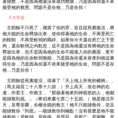
著拯救，不是因為祂還沒來成功救贖，乃是因為你還不來
接受祂的救恩。問題不是在祂，乃是在你！
不在聖靈
主耶穌不只死了，擔當了你的罪，並且從死裏復活，將
祂大能的生命釋放出來，使你得著祂的生命，不再受死亡
的轄制，不再受軟弱的羈絆。如果你今天還在死亡之下受
拘，還在軟弱之內歎息，這不是因為祂還沒有將祂的生命
釋放出來，也不是因為祂的生命不能進入你的裏面，更不
是因為祂的生命軟弱無能，乃是因為你還未肯來到祂這裏
得生命，乃是因為你還不肯來接受祂的生命。問題不是在
祂，乃是在你！
主耶穌從死裏復活，得著了『天上地上所有的權柄』，
（馬太福音二十八章十八節，）升上高天，坐在神的右
邊，作君王，作救主，『那藉著祂來到神面前的人，祂都
能拯救到底。』（希伯來書七章二十五節。）祂是復活升
天，至尊至榮，全權全能的救主！祂不只能拯救你，並且
能拯救你『到底』—能拯救你到極點！沒有甚麼是祂不能
拯救的！是軟弱、是疾病、是罪惡、是死亡、是困難、是