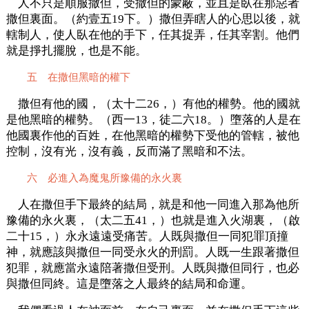
人不只是順服撒但，受撒但的蒙蔽，並且是臥在那惡者
撒但裏面。（約壹五19下。）撒但弄瞎人的心思以後，就
轄制人，使人臥在他的手下，任其捉弄，任其宰割。他們
就是掙扎擺脫，也是不能。
五 在撒但黑暗的權下
撒但有他的國，（太十二26，）有他的權勢。他的國就
是他黑暗的權勢。（西一13，徒二六18。）墮落的人是在
他國裏作他的百姓，在他黑暗的權勢下受他的管轄，被他
控制，沒有光，沒有義，反而滿了黑暗和不法。
六 必進入為魔鬼所豫備的永火裏
人在撒但手下最終的結局，就是和他一同進入那為他所
豫備的永火裏，（太二五41，）也就是進入火湖裏，（啟
二十15，）永永遠遠受痛苦。人既與撒但一同犯罪頂撞
神，就應該與撒但一同受永火的刑罰。人既一生跟著撒但
犯罪，就應當永遠陪著撒但受刑。人既與撒但同行，也必
與撒但同終。這是墮落之人最終的結局和命運。