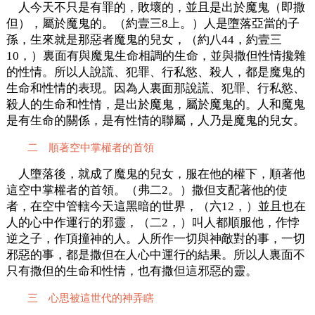
人今天不只是有罪的，敗壞的，並且是出於魔鬼（即撒
但），屬於魔鬼的。（約壹三8上。）人是墮落亞當的子
孫，生來就是那惡者魔鬼的兒女，（約八44，約壹三
10，）裏面有與魔鬼生命相調的生命，並與撒但性情攙雜
的性情。所以人說謊、犯罪、行私慾、殺人，都是魔鬼的
生命和性情的表現。因為人裏面那說謊、犯罪、行私慾、
殺人的生命和性情，是出於魔鬼，屬於魔鬼的。人和魔鬼
是有生命的關係，是有性情的聯屬，人乃是魔鬼的兒女。
二 順著空中掌權者的首領
人墮落後，就成了魔鬼的兒女，服在他的權下，順著他
這空中掌權者的首領。（弗二2。）撒但支配著他的使
者，在空中管轄今天這黑暗的世界，（六12，）並且也在
人的心中作運行的邪靈，（二2，）叫人都順服他，作悖
逆之子，作頂撞神的人。人所作一切與神敵對的事，一切
邪惡的事，都是撒但在人心中運行的結果。所以人裏面不
只有撒但的生命和性情，也有撒但這邪惡的靈。
三 心思被這世代的神弄瞎