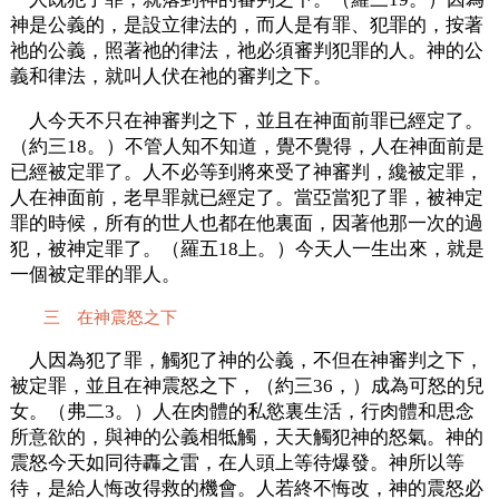
神是公義的，是設立律法的，而人是有罪、犯罪的，按著
祂的公義，照著祂的律法，祂必須審判犯罪的人。神的公
義和律法，就叫人伏在祂的審判之下。
人今天不只在神審判之下，並且在神面前罪已經定了。
（約三18。）不管人知不知道，覺不覺得，人在神面前是
已經被定罪了。人不必等到將來受了神審判，纔被定罪，
人在神面前，老早罪就已經定了。當亞當犯了罪，被神定
罪的時候，所有的世人也都在他裏面，因著他那一次的過
犯，被神定罪了。（羅五18上。）今天人一生出來，就是
一個被定罪的罪人。
三 在神震怒之下
人因為犯了罪，觸犯了神的公義，不但在神審判之下，
被定罪，並且在神震怒之下，（約三36，）成為可怒的兒
女。（弗二3。）人在肉體的私慾裏生活，行肉體和思念
所意欲的，與神的公義相牴觸，天天觸犯神的怒氣。神的
震怒今天如同待轟之雷，在人頭上等待爆發。神所以等
待，是給人悔改得救的機會。人若終不悔改，神的震怒必