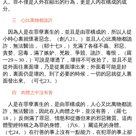
人。罪不僅是人外在顯出的行為，更是人內在構成的成
分。
三 心比萬物都詭詐
因為人是在罪孽裏生的，並且是由罪構成的，所以人從
小時心裏就懷著惡念。（創八21。）並且人心比萬物都詭
詐，無法醫治，（耶十七9，）充滿了各樣不義、邪惡、
貪婪、惡毒，滿了嫉妒、兇殺、爭競、詭詐、毒恨，（羅
一29～30，）可說是壞透了，壞得不可收拾了。並且不是
從外面往裏面壞，乃是從裏面壞出來；外面看可能是好
的，裏面仍是壞的。到了必要的時候，一切的惡就從人裏
面發出來。（可七23。）
四 肉體之中沒有善
人是在罪孽裏生的，是由罪構成的，人心又比萬物都詭
詐，無法醫治，因此在人肉體之中，並沒有善，（羅七
18，）反倒滿了罪惡、情慾和從撒但來的邪惡雜質。這肉
體聖經特稱之為罪的身體、（六6、）屬這死的身體。
（七24。）在行善的事上沒有一點能力，在犯罪的事上卻