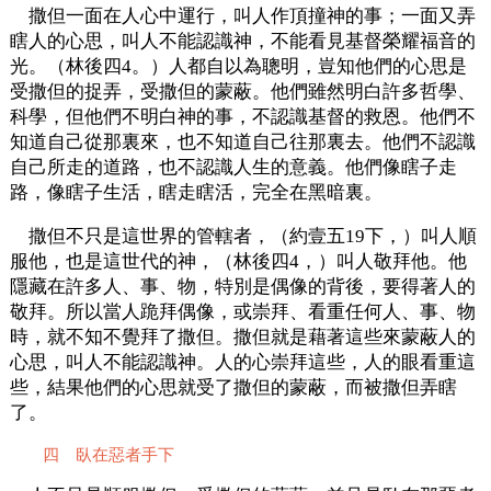
撒但一面在人心中運行，叫人作頂撞神的事；一面又弄
瞎人的心思，叫人不能認識神，不能看見基督榮耀福音的
光。（林後四4。）人都自以為聰明，豈知他們的心思是
受撒但的捉弄，受撒但的蒙蔽。他們雖然明白許多哲學、
科學，但他們不明白神的事，不認識基督的救恩。他們不
知道自己從那裏來，也不知道自己往那裏去。他們不認識
自己所走的道路，也不認識人生的意義。他們像瞎子走
路，像瞎子生活，瞎走瞎活，完全在黑暗裏。
撒但不只是這世界的管轄者，（約壹五19下，）叫人順
服他，也是這世代的神，（林後四4，）叫人敬拜他。他
隱藏在許多人、事、物，特別是偶像的背後，要得著人的
敬拜。所以當人跪拜偶像，或崇拜、看重任何人、事、物
時，就不知不覺拜了撒但。撒但就是藉著這些來蒙蔽人的
心思，叫人不能認識神。人的心崇拜這些，人的眼看重這
些，結果他們的心思就受了撒但的蒙蔽，而被撒但弄瞎
了。
四 臥在惡者手下