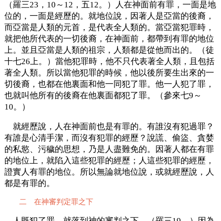
（羅三23，10～12，五12。）人在神面前有罪，一面是地
位的，一面是經歷的。就地位說，因著人是亞當的後裔，
而亞當是人類的元首，是代表全人類的。當亞當犯罪時，
就把他所代表的一切後裔，在神面前，都帶到有罪的地位
上。並且亞當是人類的祖宗，人類都是從他而出的。（徒
十七26上。）當他犯罪時，他不只代表著全人類，且包括
著全人類。所以當他犯罪的時候，他以後所要生出來的一
切後裔，也都在他裏面和他一同犯了罪。他一人犯了罪，
也就叫他所有的後裔在他裏面都犯了罪。（參來七9～
10。）
就經歷說，人在神面前也是有罪的。有誰沒有犯過罪？
有誰是心清手潔，而沒有犯罪的經歷？說謊、偷盜、貪婪
的私慾、污穢的思想，乃是人盡難免的。因著人都在有罪
的地位上，就陷入這些犯罪的經歷；人這些犯罪的經歷，
證實人有罪的地位。所以無論就地位說，或就經歷說，人
都是有罪的。
二 在神審判定罪之下
人既犯了罪，就落到神的審判之下。（羅三19。）因為