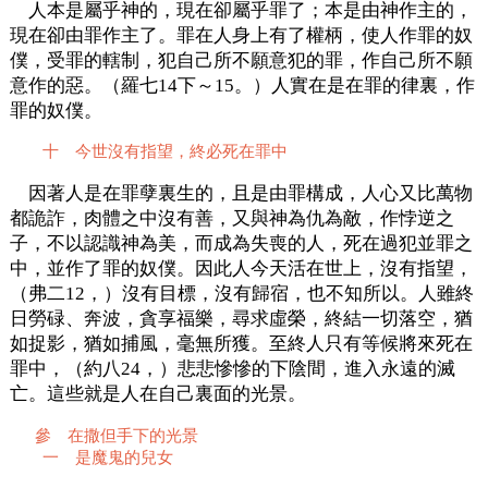
人本是屬乎神的，現在卻屬乎罪了；本是由神作主的，
現在卻由罪作主了。罪在人身上有了權柄，使人作罪的奴
僕，受罪的轄制，犯自己所不願意犯的罪，作自己所不願
意作的惡。（羅七14下～15。）人實在是在罪的律裏，作
罪的奴僕。
十 今世沒有指望，終必死在罪中
因著人是在罪孽裏生的，且是由罪構成，人心又比萬物
都詭詐，肉體之中沒有善，又與神為仇為敵，作悖逆之
子，不以認識神為美，而成為失喪的人，死在過犯並罪之
中，並作了罪的奴僕。因此人今天活在世上，沒有指望，
（弗二12，）沒有目標，沒有歸宿，也不知所以。人雖終
日勞碌、奔波，貪享福樂，尋求虛榮，終結一切落空，猶
如捉影，猶如捕風，毫無所獲。至終人只有等候將來死在
罪中，（約八24，）悲悲慘慘的下陰間，進入永遠的滅
亡。這些就是人在自己裏面的光景。
參 在撒但手下的光景
一 是魔鬼的兒女