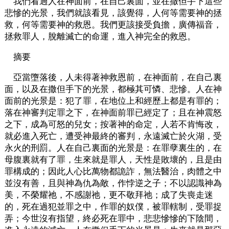
我們看過人在神面前，在自己裏面，並在撒但手下這些
悲慘的光景，我們就該看見，該覺得，人何等需要神的拯
救，何等需要神的救恩。我們更該接受負擔，廣傳福音，
拯救罪人，脫離滅亡的命運，進入神完全的救恩。
摘要
亞當墮落後，人未得著神救恩前，在神面前，在自己裏
面，以及在撒但手下的光景，都極其可憐、悲慘。人在神
面前的光景是：犯了罪，在地位上和經歷上都是有罪的；
落在神審判定罪之下，在神面前罪已經定了；且在神震怒
之下，成為可怒的兒女；按著神的命定，人若不肯悔改，
就必進入死亡，遭受神最終的審判，永遠滅亡於火湖，受
永火的刑罰。人在自己裏面的光景是：在罪孽裏生的，在
母腹裏就有了罪，生來就是罪人，天性是敗壞的，且是由
罪構成的；因此人心比萬物都詭詐，無法醫治，肉體之中
並沒有善，且與神為仇為敵，作悖逆之子；不以認識神為
美，不榮耀祂，不感謝祂，更不敬拜祂；成了失喪走迷
的，死在過犯並罪之中，作罪的奴僕，被罪轄制，受罪捉
弄；今世沒有指望，終必死在罪中，悲悲慘慘的下陰間，