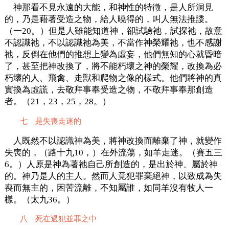
神那看不見永遠的大能，和神性的特徵，是人所洞見
的，乃是藉著受造之物，給人曉得的，叫人無法推諉。
（一20。）但是人雖能知道神，卻試驗祂，試探祂，故意
不認識祂，不以認識祂為美，不當作神榮耀祂，也不感謝
祂，反倒在他們的推想上變為虛妄，他們無知的心就昏暗
了，甚至把神改換了，將不能朽壞之神的榮耀，改換為必
朽壞的人、飛禽、走獸和爬物之像的樣式。他們將神的真
實換為虛謊，去敬拜事奉受造之物，不敬拜事奉那創造
者。（21，23，25，28。）
七 是失喪走迷的
人既然不以認識神為美，將神改換而離棄了神，就變作
失喪的，（路十九10，）在外流蕩，如羊走迷。（賽五三
6。）人原是神為著祂自己所創造的，是出於神、屬於神
的。神乃是人的主人。然而人竟犯罪棄絕神，以致成為失
喪而無主的，困苦流離，不知屬誰，如同羊沒有牧人一
樣。（太九36。）
八 死在過犯並罪之中