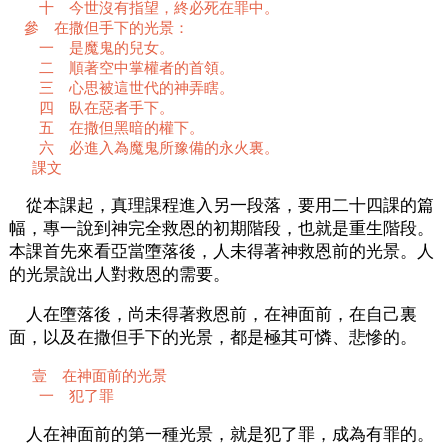
十 今世沒有指望，終必死在罪中。
參 在撒但手下的光景：
一 是魔鬼的兒女。
二 順著空中掌權者的首領。
三 心思被這世代的神弄瞎。
四 臥在惡者手下。
五 在撒但黑暗的權下。
六 必進入為魔鬼所豫備的永火裏。
課文
從本課起，真理課程進入另一段落，要用二十四課的篇
幅，專一說到神完全救恩的初期階段，也就是重生階段。
本課首先來看亞當墮落後，人未得著神救恩前的光景。人
的光景說出人對救恩的需要。
人在墮落後，尚未得著救恩前，在神面前，在自己裏
面，以及在撒但手下的光景，都是極其可憐、悲慘的。
壹 在神面前的光景
一 犯了罪
人在神面前的第一種光景，就是犯了罪，成為有罪的。