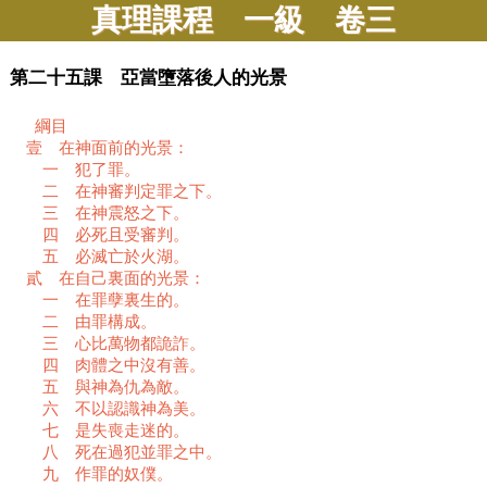
真理課程 一級 卷三
第二十五課 亞當墮落後人的光景
綱目
壹 在神面前的光景：
一 犯了罪。
二 在神審判定罪之下。
三 在神震怒之下。
四 必死且受審判。
五 必滅亡於火湖。
貳 在自己裏面的光景：
一 在罪孽裏生的。
二 由罪構成。
三 心比萬物都詭詐。
四 肉體之中沒有善。
五 與神為仇為敵。
六 不以認識神為美。
七 是失喪走迷的。
八 死在過犯並罪之中。
九 作罪的奴僕。