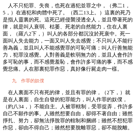
人不只犯罪、失喪，也死在過犯並罪之中，（弗二1，
5，）在過犯和肉體中死了。（西二13上。）這裏的死乃
是指人靈裏的死。這死已經侵襲浸透全人，並且帶著死的
律，就是叫人衰弱、枯萎、死老的自然能力，住在人裏
面，（羅八2下，）叫人的各部分都沉沒於死衰中。死一
面叫人失去能力，一面又叫人失去感覺；不只叫人不能行
善為義，並且叫人不能感覺罪的可恥可痛；叫人行善無能
力，犯罪沒感覺。人對善義是軟弱無力的，並且人會作許
多可恥的事，而不感覺羞恥，會作許多可痛的事，而不感
覺悲痛。人在那裏犯罪作惡，真好像行屍走肉一樣。
九 作罪的奴僕
在人裏面不只有死的律，並且有罪的律，（2下，）就
是在人裏面，自生自發的犯罪能力，叫人作罪的奴僕，
（約八34，）不能自主。人被罪轄制，受罪捉弄，作許多
自己不願作的事。人雖然想要自由，卻得不著自由；雖然
掙扎、努力，卻無法掙脫罪的轄制和捆綁；雖然不想犯罪
作惡，卻由不得自己；雖然想要脫離罪惡，卻不能脫離。