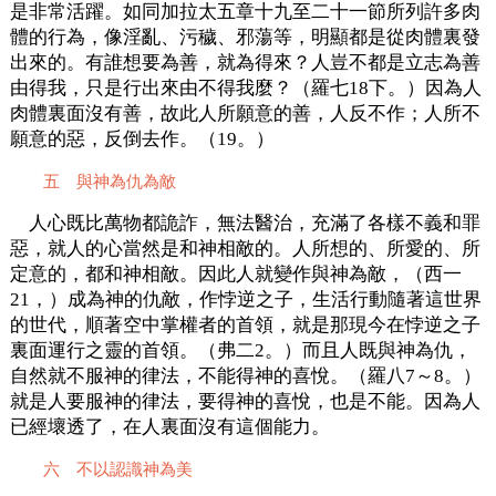
是非常活躍。如同加拉太五章十九至二十一節所列許多肉
體的行為，像淫亂、污穢、邪蕩等，明顯都是從肉體裏發
出來的。有誰想要為善，就為得來？人豈不都是立志為善
由得我，只是行出來由不得我麼？（羅七18下。）因為人
肉體裏面沒有善，故此人所願意的善，人反不作；人所不
願意的惡，反倒去作。（19。）
五 與神為仇為敵
人心既比萬物都詭詐，無法醫治，充滿了各樣不義和罪
惡，就人的心當然是和神相敵的。人所想的、所愛的、所
定意的，都和神相敵。因此人就變作與神為敵，（西一
21，）成為神的仇敵，作悖逆之子，生活行動隨著這世界
的世代，順著空中掌權者的首領，就是那現今在悖逆之子
裏面運行之靈的首領。（弗二2。）而且人既與神為仇，
自然就不服神的律法，不能得神的喜悅。（羅八7～8。）
就是人要服神的律法，要得神的喜悅，也是不能。因為人
已經壞透了，在人裏面沒有這個能力。
六 不以認識神為美