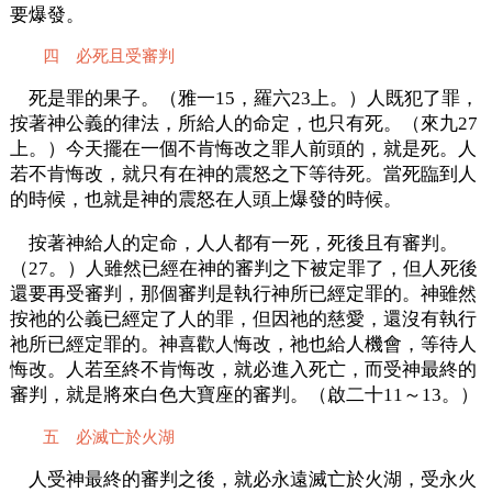
要爆發。
四 必死且受審判
死是罪的果子。（雅一15，羅六23上。）人既犯了罪，
按著神公義的律法，所給人的命定，也只有死。（來九27
上。）今天擺在一個不肯悔改之罪人前頭的，就是死。人
若不肯悔改，就只有在神的震怒之下等待死。當死臨到人
的時候，也就是神的震怒在人頭上爆發的時候。
按著神給人的定命，人人都有一死，死後且有審判。
（27。）人雖然已經在神的審判之下被定罪了，但人死後
還要再受審判，那個審判是執行神所已經定罪的。神雖然
按祂的公義已經定了人的罪，但因祂的慈愛，還沒有執行
祂所已經定罪的。神喜歡人悔改，祂也給人機會，等待人
悔改。人若至終不肯悔改，就必進入死亡，而受神最終的
審判，就是將來白色大寶座的審判。（啟二十11～13。）
五 必滅亡於火湖
人受神最終的審判之後，就必永遠滅亡於火湖，受永火