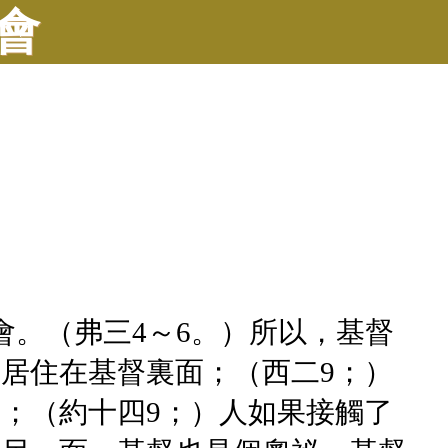
會
會。（弗三4～6。）所以，基督
居住在基督裏面；（西二9；）
；（約十四9；）人如果接觸了