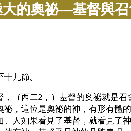
極大的奧祕—基督與召
至十九節。
督，（西二2，）基督的奧祕就是召
奧祕，這位是奧祕的神，有形有體的
面。人如果看見了基督，就看見了神