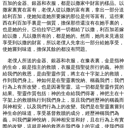
百加的金器、銀器和衣服，都是以撒家中財富的樣品。以
撒家裏實在富有，老僕人從以撒的富有裏，拿出一部分送
給利百加，使她知道她所要嫁的那位是何等富有。這些東
西在利百加手裏是一個質，擔保那些還沒有在她手裏的，
也是她的分。亞伯拉罕已將一切都給了以撒，利百加若嫁
給以撒，凡以撒所有的，都是她的。然而，她尚未見過並
享受到以撒的財富，所以老僕人先拿出一部分給她享受，
使她嘗到味道，擔保其餘的都沒有問題。
老僕人所送的金器、銀器和衣服，在豫表裏，金是指神
的生命，銀是指主的救贖，衣服是指聖徒所行的義。神所
給我們的救恩，是由聖靈作質，將主在十字架上的救贖，
作到我們身上。神如何是在聖靈裏悅納、稱義我們；我們
行為上有所改變，也是因著聖靈。這一切都是聖靈作質的
結果。聖靈作質包括：神的生命給我們得著，神把主在十
字架上的救贖執行到我們身上，並且我們經歷神的稱義而
與神相安，以及我們行為上的改變。我們是在聖靈裏嘗到
神生命的味道，享受基督救贖的成分，經歷神稱我們為
義，叫我們蒙神悅納，與神相安並和好，且在行為上有實
際的改變，這就是神的救恩在我們身上的完成，使我們得