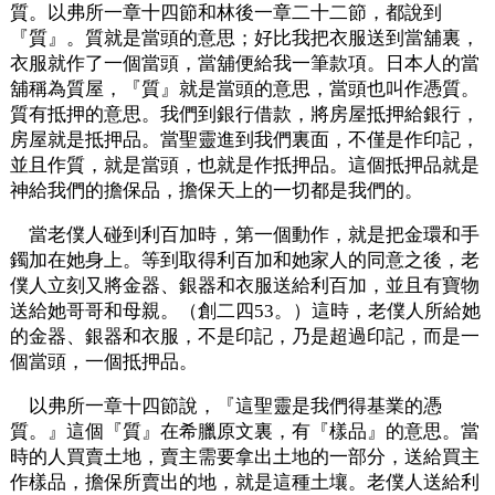
質。以弗所一章十四節和林後一章二十二節，都說到
『質』。質就是當頭的意思；好比我把衣服送到當舖裏，
衣服就作了一個當頭，當舖便給我一筆款項。日本人的當
舖稱為質屋，『質』就是當頭的意思，當頭也叫作憑質。
質有抵押的意思。我們到銀行借款，將房屋抵押給銀行，
房屋就是抵押品。當聖靈進到我們裏面，不僅是作印記，
並且作質，就是當頭，也就是作抵押品。這個抵押品就是
神給我們的擔保品，擔保天上的一切都是我們的。
當老僕人碰到利百加時，第一個動作，就是把金環和手
鐲加在她身上。等到取得利百加和她家人的同意之後，老
僕人立刻又將金器、銀器和衣服送給利百加，並且有寶物
送給她哥哥和母親。（創二四53。）這時，老僕人所給她
的金器、銀器和衣服，不是印記，乃是超過印記，而是一
個當頭，一個抵押品。
以弗所一章十四節說，『這聖靈是我們得基業的憑
質。』這個『質』在希臘原文裏，有『樣品』的意思。當
時的人買賣土地，賣主需要拿出土地的一部分，送給買主
作樣品，擔保所賣出的地，就是這種土壤。老僕人送給利