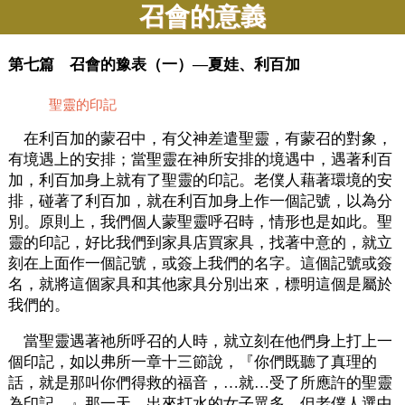
召會的意義
第七篇 召會的豫表（一）—夏娃、利百加
聖靈的印記
在利百加的蒙召中，有父神差遣聖靈，有蒙召的對象，
有境遇上的安排；當聖靈在神所安排的境遇中，遇著利百
加，利百加身上就有了聖靈的印記。老僕人藉著環境的安
排，碰著了利百加，就在利百加身上作一個記號，以為分
別。原則上，我們個人蒙聖靈呼召時，情形也是如此。聖
靈的印記，好比我們到家具店買家具，找著中意的，就立
刻在上面作一個記號，或簽上我們的名字。這個記號或簽
名，就將這個家具和其他家具分別出來，標明這個是屬於
我們的。
當聖靈遇著祂所呼召的人時，就立刻在他們身上打上一
個印記，如以弗所一章十三節說，『你們既聽了真理的
話，就是那叫你們得救的福音，…就…受了所應許的聖靈
為印記。』那一天，出來打水的女子眾多，但老僕人選中