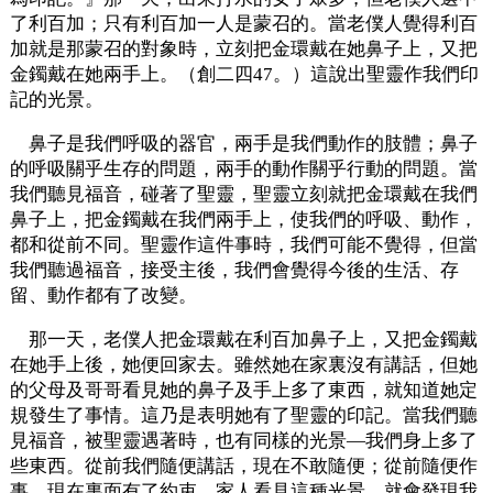
了利百加；只有利百加一人是蒙召的。當老僕人覺得利百
加就是那蒙召的對象時，立刻把金環戴在她鼻子上，又把
金鐲戴在她兩手上。（創二四47。）這說出聖靈作我們印
記的光景。
鼻子是我們呼吸的器官，兩手是我們動作的肢體；鼻子
的呼吸關乎生存的問題，兩手的動作關乎行動的問題。當
我們聽見福音，碰著了聖靈，聖靈立刻就把金環戴在我們
鼻子上，把金鐲戴在我們兩手上，使我們的呼吸、動作，
都和從前不同。聖靈作這件事時，我們可能不覺得，但當
我們聽過福音，接受主後，我們會覺得今後的生活、存
留、動作都有了改變。
那一天，老僕人把金環戴在利百加鼻子上，又把金鐲戴
在她手上後，她便回家去。雖然她在家裏沒有講話，但她
的父母及哥哥看見她的鼻子及手上多了東西，就知道她定
規發生了事情。這乃是表明她有了聖靈的印記。當我們聽
見福音，被聖靈遇著時，也有同樣的光景—我們身上多了
些東西。從前我們隨便講話，現在不敢隨便；從前隨便作
事，現在裏面有了約束。家人看見這種光景，就會發現我