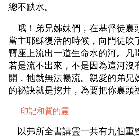
總不缺水。
哦！弟兄姊妹們，在基督徒裏
當主耶穌復活的時候，向門徒吹
寶座上流出一道生命水的河。凡
若是流不出來，不是因為這河沒
開，牠就無法暢流。親愛的弟兄
的祕訣就是挖井，為要把你裏頭
印記和質的靈
以弗所全書講靈一共有九個重