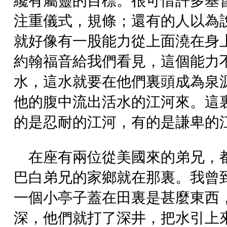
纔有屬靈的目標。很可惜許多基
注重儀式，規條；還有的人以為
就好像有一股能力從上面澆在身
約翰福音給我們看見，這個能力
水，這水就要在他們裏頭成為泉
他的腹中流出活水的江河來。這
的是忍耐的江河，有的是謙卑的
在座有兩位從美國來的弟兄，
巴白弟兄的家鄉就在那裏。我曾
一個小亭子蓋在田裏是甚麼東西
深，他們就打了深井，把水引上