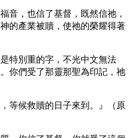
的福音，也信了基督，既然信祂，
到神的產業被贖，使祂的榮耀得著
字是特別重的字，不光中文無法
』。你們受了那靈那聖為印記，祂
記，等候救贖的日子來到。』（原