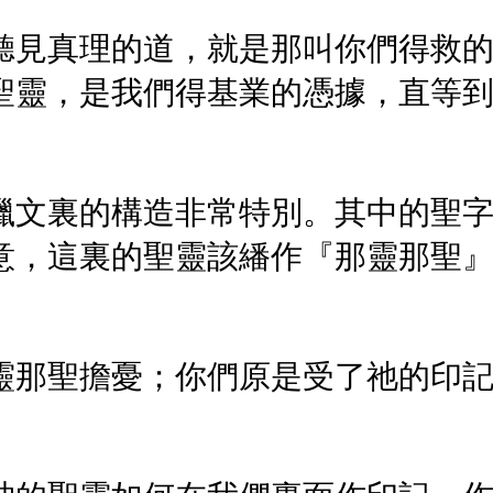
聽見真理的道，就是那叫你們得救
聖靈，是我們得基業的憑據，直等
臘文裏的構造非常特別。其中的聖
意，這裏的聖靈該繙作『那靈那聖
靈那聖擔憂；你們原是受了祂的印