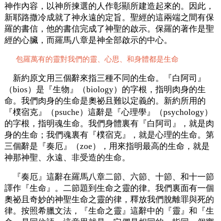
神作內容，以神所揀選的人作彰顯所建造起來的。因此，
新耶路撒冷成就了神永遠的定旨。聖經的這兩端之間有保
羅的書信，他的書信完成了神聖的啟示。保羅的著作是聖
經的心臟，而羅馬八章是神全部啟示的中心。
包羅萬有的靈對我們的靈、心思、和身體都是生命
新約原文用三個辭來指三種不同的生命。『白阿司』
（bios）是『生物』（biology）的字根，指明肉身的生
命。我們肉身的生命是奧祕且難以定義的。新約所用的
『樸宿克』（psuche）這辭是『心理學』（psychology）
的字根，指明魂生命。我們身體裏有『白阿司』，就是肉
身的生命；我們魂裏有『樸宿克』，就是心理的生命。第
三個辭是『奏厄』（zoe），用來指明最高的生命，就是
神那神聖、永遠、非受造的生命。
『奏厄』這辭在羅馬八章二節、六節、十節、和十一節
譯作『生命』。二節題到生命之靈的律。我們裏面有一個
奧祕且奇妙的神聖生命之靈的律，釋放我們脫離罪與死的
律。按照希臘文法，『生命之靈』這辭中的『靈』和『生