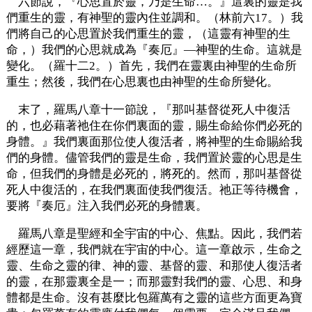
六節說，『心思置於靈，乃是生命…。』這裏的靈是我
們重生的靈，有神聖的靈內住並調和。（林前六17。）我
們將自己的心思置於我們重生的靈，（這靈有神聖的生
命，）我們的心思就成為『奏厄』—神聖的生命。這就是
變化。（羅十二2。）首先，我們在靈裏由神聖的生命所
重生；然後，我們在心思裏也由神聖的生命所變化。
末了，羅馬八章十一節說，『那叫基督從死人中復活
的，也必藉著祂住在你們裏面的靈，賜生命給你們必死的
身體。』我們裏面那位使人復活者，將神聖的生命賜給我
們的身體。儘管我們的靈是生命，我們置於靈的心思是生
命，但我們的身體是必死的，將死的。然而，那叫基督從
死人中復活的，在我們裏面使我們復活。祂正等待機會，
要將『奏厄』注入我們必死的身體裏。
羅馬八章是聖經和全宇宙的中心、焦點。因此，我們若
經歷這一章，我們就在宇宙的中心。這一章啟示，生命之
靈、生命之靈的律、神的靈、基督的靈、和那使人復活者
的靈，在那靈裏全是一；而那靈對我們的靈、心思、和身
體都是生命。沒有甚麼比包羅萬有之靈的這些方面更為寶