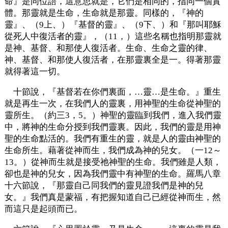
命』是同位語，這意思就是，它們是相同的，指同一個實
體。那靈就是生命，生命就是那靈。同樣的，『神的
靈』、（9上、）『基督的靈』、（9下、）和『那叫耶穌
從死人中復活者的靈』，（11，）這些名稱也指明那靈就
是神、基督、和那使人復活者。生命、生命之靈的律、
神、基督、和那使人復活者，在那靈裏全是一。得著那靈
就得著這一切。
十節說，『基督若在你們裏面，…靈…是生命。』重生
就是再生一次，在我們人的靈裏，用神聖的生命從神聖的
靈所生。（約三3，5。）神聖的靈臨到我們，進入我們靈
中，將神的生命分授到我們靈裏。因此，我們的靈是用神
聖的生命點活的。我們有重生的靈，就是人的靈由神聖的
生命所生。藉著從神而生，我們成為神的兒女。（一12～
13。）從神而生就是接受祂神聖的生命。我們雖是人類，
卻也是神的兒女，因為我們靈中有神聖的生命。羅馬八章
十六節說，『那靈自己同我們的靈見證我們是神的兒
女。』我們真是蒙福，有把握知道自己已經從神而生，然
而這只是起頭而已。