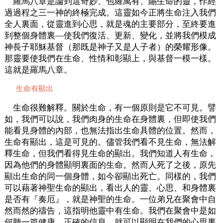
羅馬八章是論到這奇妙、包羅萬有、賜生命的靈，作經
過過程之三一神的終極完成。這靈如今正將生命注入我們
全人裏面，從靈進到心思，就是魂的主要部分，至終要進
到整個身體裏—使我們復活、更新、變化，並將我們模成
神長子耶穌基督（那既是神子又是人子者）的榮耀形像。
那靈要使我們在生命、性情和彰顯上，與基督一模一樣。
這就是羅馬八章。
生命有顯出
生命很難解釋。關於生命，有一個原則是它不可見。譬
如，我們可以說，我們肉身的生命在身體裏，但即使我們
能看見身體的內部，也無法指出生命具體的位置。然而，
生命有顯出，這是可見的。儘管我們看不見生命，無法解
釋生命，但我們看得見生命的顯出。我們知道人有生命，
因為他們的身體顯明裏面的生命。然而人死了之後，原先
顯出生命的同一個身體，如今卻顯出死亡。同樣的，我們
可以藉著神聖生命的顯出，看出人的靈、心思、和身體裏
是否有『奏厄』，就是神聖的生命。一位弟兄在聚會中自
然而然的禱告，這指明他靈中有生命。我們在聚會中是如
何聽一篇健康、正確的信息，就可以顯明在我們的心思裏