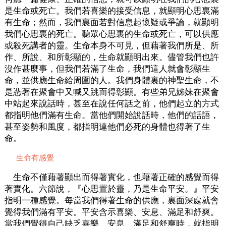
是生命或死亡。我們若喜樂的接受信息，就顯明心思裏滿
有生命；然而，我們裏面若對信息起懷疑或爭論，就顯明
我們心思裏的死亡。聽眾心思裏的生命或死亡，可以供應
或殺死講者的靈。生命本身不可見，但藉著我們所是、所
作、所說、和所彰顯的，生命就顯明出來。儘管我們也許
沒作甚麼事，但我們若滿了生命，我們這人就會彰顯生
命，並供應生命給周圍的人。我們身體裏的神聖生命，不
是憑著在聚會中又喊又跳而得彰顯。有些弟兄姊妹在聚會
中站起來說話時，甚至在說任何話之前，他們起立的方式
都指明他們滿有生命。當他們開始說話時，他們的話語，
甚至姿勢和風度，都指明連他們必死的身體也得著了生
命。
生命有感覺
生命不僅藉著顯出而得著實化，也藉著正確的感覺而得
著實化。六節說，『心思置於靈，乃是生命平安。』平安
指明一種感覺。每當我們得著生命的供應，裏面深處就會
覺得我們滿有平安。平安含示喜樂、安息、滿足和舒爽。
當我們覺得自己缺乏喜樂、安息、滿足和舒爽時，就指明