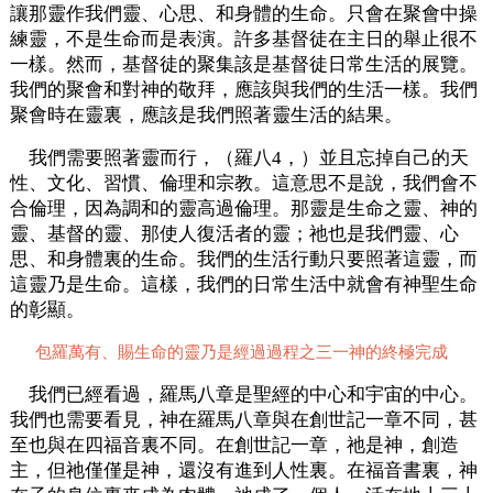
讓那靈作我們靈、心思、和身體的生命。只會在聚會中操
練靈，不是生命而是表演。許多基督徒在主日的舉止很不
一樣。然而，基督徒的聚集該是基督徒日常生活的展覽。
我們的聚會和對神的敬拜，應該與我們的生活一樣。我們
聚會時在靈裏，應該是我們照著靈生活的結果。
我們需要照著靈而行，（羅八4，）並且忘掉自己的天
性、文化、習慣、倫理和宗教。這意思不是說，我們會不
合倫理，因為調和的靈高過倫理。那靈是生命之靈、神的
靈、基督的靈、那使人復活者的靈；祂也是我們靈、心
思、和身體裏的生命。我們的生活行動只要照著這靈，而
這靈乃是生命。這樣，我們的日常生活中就會有神聖生命
的彰顯。
包羅萬有、賜生命的靈乃是經過過程之三一神的終極完成
我們已經看過，羅馬八章是聖經的中心和宇宙的中心。
我們也需要看見，神在羅馬八章與在創世記一章不同，甚
至也與在四福音裏不同。在創世記一章，祂是神，創造
主，但祂僅僅是神，還沒有進到人性裏。在福音書裏，神