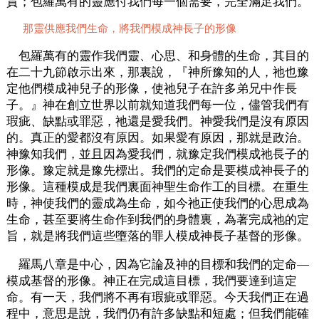
貴；包羅萬有的靈應付我們每一個需要，完全滿足我們。
那靈供應我們生命，將我們模成神長子的形像
包羅萬有的靈作我們靈、心思、和身體的生命，其目的
在二十九節啟示出來，那裏說，『神所豫知的人，祂也豫
定他們模成神兒子的形像，使祂兒子在許多弟兄中作長
子。』神在創立世界以前就知道我們每一位，儘管我們有
瑕疵、缺點或罪惡，祂還是愛我們。神愛我們是沒有原因
的。真正的愛都沒有原因。如果愛有原因，那就是政治。
神豫知我們，並且因為愛我們，就豫定我們模成祂長子的
形像。豫定就是豫先標出。我們的定命是要模成神長子的
形像。這種模成是我們裏面神聖生命作工的目標。在重生
時，神使我們的靈成為生命，如今祂正使我們的心思成為
生命，甚至要將生命作到我們的身體裏，為著完成祂的定
旨，就是將我們這些墮落的罪人模成神長子基督的形像。
羅馬八章是中心，因為它論及神的目標和我們的定命—
模成基督的形像。神正在完成這目標，我們要達到這定
命。有一天，我們將不再有瑕疵或罪惡。今天我們正在過
程中，意思是說，我們仍有許多缺點和短處；但我們能確