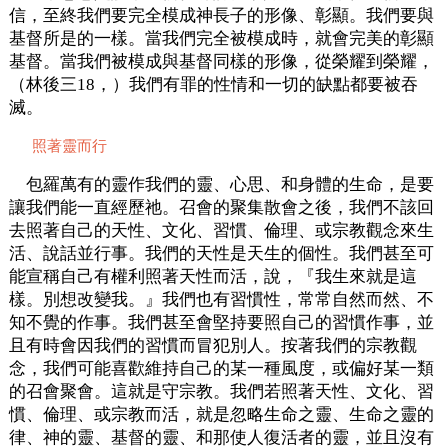
信，至終我們要完全模成神長子的形像、彰顯。我們要與
基督所是的一樣。當我們完全被模成時，就會完美的彰顯
基督。當我們被模成與基督同樣的形像，從榮耀到榮耀，
（林後三18，）我們有罪的性情和一切的缺點都要被吞
滅。
照著靈而行
包羅萬有的靈作我們的靈、心思、和身體的生命，是要
讓我們能一直經歷祂。召會的聚集散會之後，我們不該回
去照著自己的天性、文化、習慣、倫理、或宗教觀念來生
活、說話並行事。我們的天性是天生的個性。我們甚至可
能宣稱自己有權利照著天性而活，說，『我生來就是這
樣。別想改變我。』我們也有習慣性，常常自然而然、不
知不覺的作事。我們甚至會堅持要照自己的習慣作事，並
且有時會因我們的習慣而冒犯別人。按著我們的宗教觀
念，我們可能喜歡維持自己的某一種風度，或偏好某一類
的召會聚會。這就是守宗教。我們若照著天性、文化、習
慣、倫理、或宗教而活，就是忽略生命之靈、生命之靈的
律、神的靈、基督的靈、和那使人復活者的靈，並且沒有