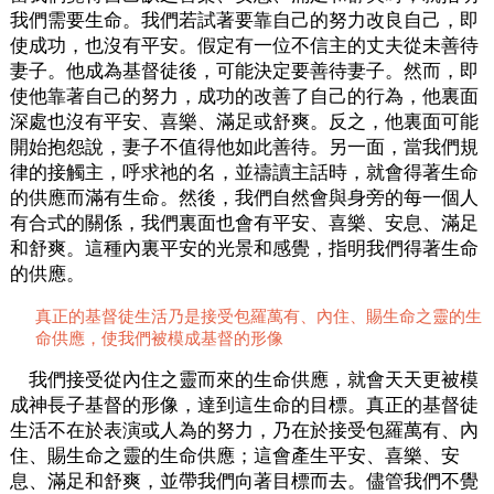
我們需要生命。我們若試著要靠自己的努力改良自己，即
使成功，也沒有平安。假定有一位不信主的丈夫從未善待
妻子。他成為基督徒後，可能決定要善待妻子。然而，即
使他靠著自己的努力，成功的改善了自己的行為，他裏面
深處也沒有平安、喜樂、滿足或舒爽。反之，他裏面可能
開始抱怨說，妻子不值得他如此善待。另一面，當我們規
律的接觸主，呼求祂的名，並禱讀主話時，就會得著生命
的供應而滿有生命。然後，我們自然會與身旁的每一個人
有合式的關係，我們裏面也會有平安、喜樂、安息、滿足
和舒爽。這種內裏平安的光景和感覺，指明我們得著生命
的供應。
真正的基督徒生活乃是接受包羅萬有、內住、賜生命之靈的生
命供應，使我們被模成基督的形像
我們接受從內住之靈而來的生命供應，就會天天更被模
成神長子基督的形像，達到這生命的目標。真正的基督徒
生活不在於表演或人為的努力，乃在於接受包羅萬有、內
住、賜生命之靈的生命供應；這會產生平安、喜樂、安
息、滿足和舒爽，並帶我們向著目標而去。儘管我們不覺