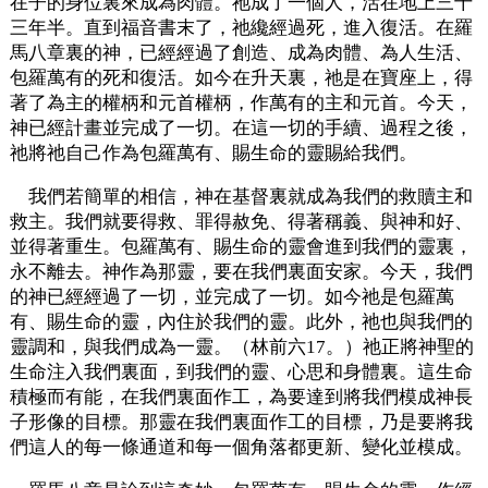
在子的身位裏來成為肉體。祂成了一個人，活在地上三十
三年半。直到福音書末了，祂纔經過死，進入復活。在羅
馬八章裏的神，已經經過了創造、成為肉體、為人生活、
包羅萬有的死和復活。如今在升天裏，祂是在寶座上，得
著了為主的權柄和元首權柄，作萬有的主和元首。今天，
神已經計畫並完成了一切。在這一切的手續、過程之後，
祂將祂自己作為包羅萬有、賜生命的靈賜給我們。
我們若簡單的相信，神在基督裏就成為我們的救贖主和
救主。我們就要得救、罪得赦免、得著稱義、與神和好、
並得著重生。包羅萬有、賜生命的靈會進到我們的靈裏，
永不離去。神作為那靈，要在我們裏面安家。今天，我們
的神已經經過了一切，並完成了一切。如今祂是包羅萬
有、賜生命的靈，內住於我們的靈。此外，祂也與我們的
靈調和，與我們成為一靈。（林前六17。）祂正將神聖的
生命注入我們裏面，到我們的靈、心思和身體裏。這生命
積極而有能，在我們裏面作工，為要達到將我們模成神長
子形像的目標。那靈在我們裏面作工的目標，乃是要將我
們這人的每一條通道和每一個角落都更新、變化並模成。