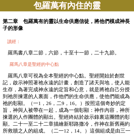
包羅萬有內住的靈
第二章 包羅萬有的靈以生命供應信徒，將他們模成神長
子的形像
讀經：
羅馬書八章二節，六節，十至十一節，二十九節。
羅馬八章是聖經的中心點
羅馬八章可視為全本聖經的中心點。聖經開始於創世
記，啟示神照著祂永遠的計畫，創造了諸天與地，使人能
生存，為著完成神永遠的定旨和心意，就是將祂自己分授
到祂所揀選的人裏面，作他們的生命供應，使他們能成為
祂的彰顯。（一1，26，二9，16。）按照這個奇妙的定
旨，神與人被帶在一起，成為一個彰顯：神作內容，神所
揀選的人作團體的顯出。聖經終結於啟示錄裏這團體的彰
顯。二十一至二十二章描繪新耶路撒冷，作神在新舊兩約
所救贖之人的組成。（二一12，14。）這個組成是由三一