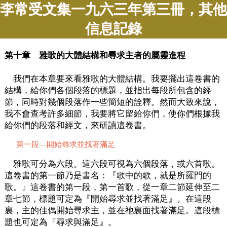
李常受文集一九六三年第三冊，其他
信息記錄
第十章 雅歌的大體結構和尋求主者的屬靈進程
我們在本章要來看雅歌的大體結構。我要擺出這卷書的
結構，給你們各個段落的標題，並指出每段所包含的經
節，同時對幾個段落作一些簡短的詮釋。然而大致來說，
我不會查考許多細節，我要將它留給你們，使你們根據我
給你們的段落和經文，來研讀這卷書。
第一段—開始尋求並找著滿足
雅歌可分為六段。這六段可視為六個段落，或六首歌。
這卷書的第一節乃是書名：『歌中的歌，就是所羅門的
歌。』這卷書的第一段，第一首歌，從一章二節延伸至二
章七節，標題可定為『開始尋求並找著滿足』。在這段
裏，主的佳偶開始尋求主，並在祂裏面找著滿足。這段標
題也可定為『尋求與滿足』。