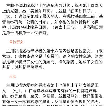
主將佳偶比喻為地上的許多表號以後，就將她比喻為天
上的光體。她『美麗如月亮』，並且『皎潔如日頭』。
（10。）這啟示她成了屬天的人。在瑪拉基四章二節，基
督自己稱為『公義的日頭』。如今祂的佳偶變得如此像
祂，以致她被比喻為日頭。（參太十三43。）月亮和日頭
是第十四和第十五個表號。
書拉密女
主用以描述祂尋求者的第十六個表號是書拉密女。（歌
六13。）書拉密這名是『所羅門』這名的女性寫法。這意
思是尋求者成了女性的所羅門。換句話說，她成了女性的
基督，與基督畢像畢肖。
王女
主用以描述愛祂的尋求者第十七個和末了的表號是王
女。（七1。）在這階段與尋求者有關的一切都是君尊
的。她是屬靈、屬天、像基督、並且君尊的。我們常常沒
有像王女一樣有君尊的舉止，反而舉止像沒規矩的乞丐。