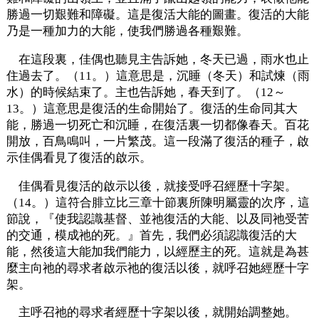
勝過一切艱難和障礙。這是復活大能的圖畫。復活的大能
乃是一種加力的大能，使我們勝過各種艱難。
在這段裏，佳偶也聽見主告訴她，冬天已過，雨水也止
住過去了。（11。）這意思是，沉睡（冬天）和試煉（雨
水）的時候結束了。主也告訴她，春天到了。（12～
13。）這意思是復活的生命開始了。復活的生命同其大
能，勝過一切死亡和沉睡，在復活裏一切都像春天。百花
開放，百鳥鳴叫，一片繁茂。這一段滿了復活的種子，啟
示佳偶看見了復活的啟示。
佳偶看見復活的啟示以後，就接受呼召經歷十字架。
（14。）這符合腓立比三章十節裏所陳明屬靈的次序，這
節說，『使我認識基督、並祂復活的大能、以及同祂受苦
的交通，模成祂的死。』首先，我們必須認識復活的大
能，然後這大能加我們能力，以經歷主的死。這就是為甚
麼主向祂的尋求者啟示祂的復活以後，就呼召她經歷十字
架。
主呼召祂的尋求者經歷十字架以後，就開始調整她。