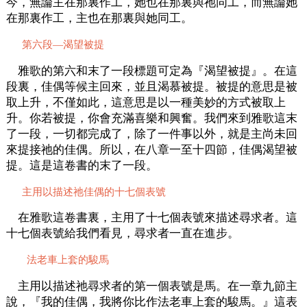
今，無論主在那裏作工，她也在那裏與祂同工，而無論她
在那裏作工，主也在那裏與她同工。
第六段—渴望被提
雅歌的第六和末了一段標題可定為『渴望被提』。在這
段裏，佳偶等候主回來，並且渴慕被提。被提的意思是被
取上升，不僅如此，這意思是以一種美妙的方式被取上
升。你若被提，你會充滿喜樂和興奮。我們來到雅歌這末
了一段，一切都完成了，除了一件事以外，就是主尚未回
來提接祂的佳偶。所以，在八章一至十四節，佳偶渴望被
提。這是這卷書的末了一段。
主用以描述祂佳偶的十七個表號
在雅歌這卷書裏，主用了十七個表號來描述尋求者。這
十七個表號給我們看見，尋求者一直在進步。
法老車上套的駿馬
主用以描述祂尋求者的第一個表號是馬。在一章九節主
說，『我的佳偶，我將你比作法老車上套的駿馬。』這表