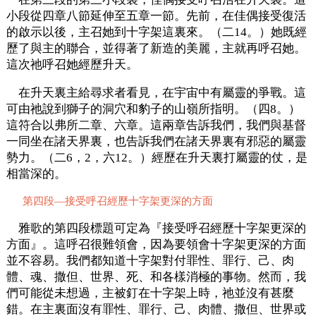
小段從四章八節延伸至五章一節。先前，在佳偶接受復活
的啟示以後，主召她到十字架這裏來。（二14。）她既經
歷了與主的聯合，並得著了新造的美麗，主就再呼召她。
這次祂呼召她經歷升天。
在升天裏主給尋求者看見，在宇宙中有屬靈的爭戰。這
可由祂說到獅子的洞穴和豹子的山嶺所指明。（四8。）
這符合以弗所二章、六章。這兩章告訴我們，我們與基督
一同坐在諸天界裏，也告訴我們在諸天界裏有邪惡的屬靈
勢力。（二6，2，六12。）經歷在升天裏打屬靈的仗，是
相當深的。
第四段—接受呼召經歷十字架更深的方面
雅歌的第四段標題可定為『接受呼召經歷十字架更深的
方面』。這呼召很難領會，因為要領會十字架更深的方面
並不容易。我們都知道十字架對付罪性、罪行、己、肉
體、魂、撒但、世界、死、和各樣消極的事物。然而，我
們可能從未想過，主被釘在十字架上時，祂並沒有甚麼
錯。在主裏面沒有罪性、罪行、己、肉體、撒但、世界或