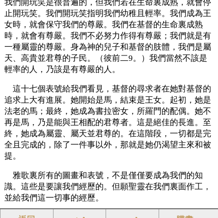
我們開玩笑是很普遍的，但我們若在生命裏成熟，就會停
止開玩笑。我們開玩笑指明我們幼稚且輕率。我們成為王
女時，就會保守我們的尊嚴。我們在基督的生命裏成熟
時，就會有尊嚴。我們不必努力作得有尊嚴；我們就是有
一種屬靈的尊嚴。身為神的兒子和基督的肢體，我們是屬
天、高貴並君尊的子民。（彼前二9。）我們當然不該是
輕率的人，乃該是有尊嚴的人。
這十七個表號給我們看見，基督的尋求者在她對基督的
追求上大有進展。她開始是馬，結束是王女。起初，她是
法老的馬；最終，她成為書拉密女，所羅門的配偶。她不
再是馬，乃是能與王相配的君尊者。這是絕佳的長進。至
終，她成為屬靈、屬天並君尊的。在這階段，一切都是完
全且完成的，除了一件事以外，那就是她仍渴望主來和被
提。
雅歌裏所有的圖畫和表號，不是僅僅要成為我們的知
識。這些是要讓我們經歷的。但願聖靈在我們裏面作工，
並給我們這一切事的經歷。