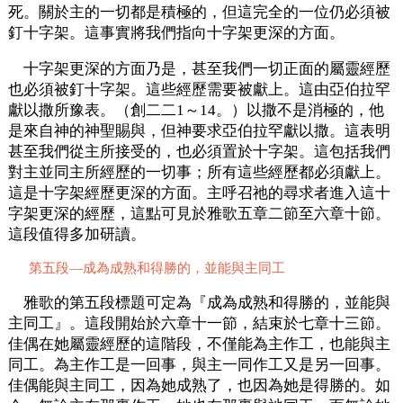
死。關於主的一切都是積極的，但這完全的一位仍必須被
釘十字架。這事實將我們指向十字架更深的方面。
十字架更深的方面乃是，甚至我們一切正面的屬靈經歷
也必須被釘十字架。這些經歷需要被獻上。這由亞伯拉罕
獻以撒所豫表。（創二二1～14。）以撒不是消極的，他
是來自神的神聖賜與，但神要求亞伯拉罕獻以撒。這表明
甚至我們從主所接受的，也必須置於十字架。這包括我們
對主並同主所經歷的一切事；所有這些經歷都必須獻上。
這是十字架經歷更深的方面。主呼召祂的尋求者進入這十
字架更深的經歷，這點可見於雅歌五章二節至六章十節。
這段值得多加研讀。
第五段—成為成熟和得勝的，並能與主同工
雅歌的第五段標題可定為『成為成熟和得勝的，並能與
主同工』。這段開始於六章十一節，結束於七章十三節。
佳偶在她屬靈經歷的這階段，不僅能為主作工，也能與主
同工。為主作工是一回事，與主一同作工又是另一回事。
佳偶能與主同工，因為她成熟了，也因為她是得勝的。如