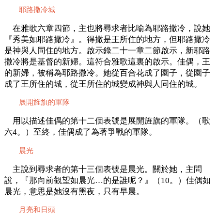
耶路撒冷城
在雅歌六章四節，主也將尋求者比喻為耶路撒冷，說她
『秀美如耶路撒冷』。得撒是王所住的地方，但耶路撒冷
是神與人同住的地方。啟示錄二十一章二節啟示，新耶路
撒冷將是基督的新婦。這符合雅歌這裏的啟示。佳偶，王
的新婦，被稱為耶路撒冷。她從百合花成了園子，從園子
成了王所住的城，從王所住的城變成神與人同住的城。
展開旌旗的軍隊
用以描述佳偶的第十二個表號是展開旌旗的軍隊。（歌
六4。）至終，佳偶成了為著爭戰的軍隊。
晨光
主說到尋求者的第十三個表號是晨光。關於她，主問
說，『那向前觀望如晨光…的是誰呢？』（10。）佳偶如
晨光，意思是她沒有黑夜，只有早晨。
月亮和日頭