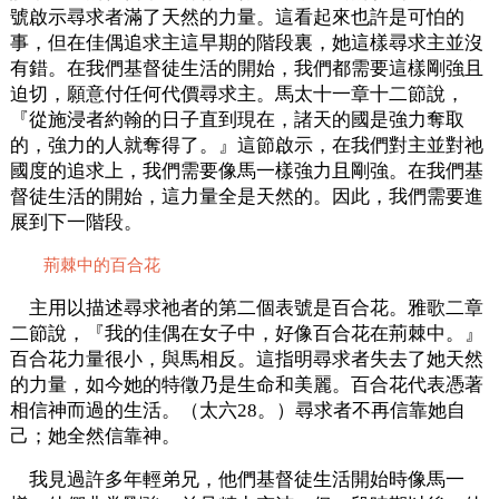
號啟示尋求者滿了天然的力量。這看起來也許是可怕的
事，但在佳偶追求主這早期的階段裏，她這樣尋求主並沒
有錯。在我們基督徒生活的開始，我們都需要這樣剛強且
迫切，願意付任何代價尋求主。馬太十一章十二節說，
『從施浸者約翰的日子直到現在，諸天的國是強力奪取
的，強力的人就奪得了。』這節啟示，在我們對主並對祂
國度的追求上，我們需要像馬一樣強力且剛強。在我們基
督徒生活的開始，這力量全是天然的。因此，我們需要進
展到下一階段。
荊棘中的百合花
主用以描述尋求祂者的第二個表號是百合花。雅歌二章
二節說，『我的佳偶在女子中，好像百合花在荊棘中。』
百合花力量很小，與馬相反。這指明尋求者失去了她天然
的力量，如今她的特徵乃是生命和美麗。百合花代表憑著
相信神而過的生活。（太六28。）尋求者不再信靠她自
己；她全然信靠神。
我見過許多年輕弟兄，他們基督徒生活開始時像馬一