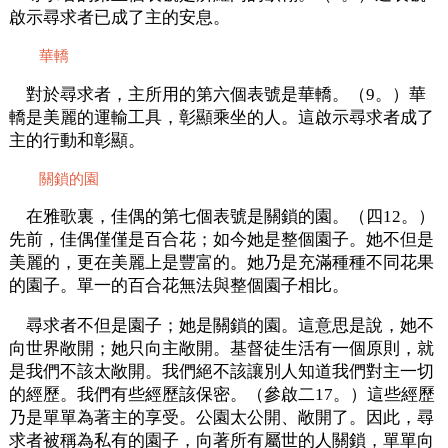
啟示尋求者已成了主的安息。
華轎
對於尋求者，主所用的第六個表號是華轎。（9。）華
轎是美麗的運輸工具，彰顯乘坐的人。這啟示尋求者成了
主的行動和彰顯。
關鎖的園
在雅歌裏，佳偶的第七個表號是關鎖的園。（四12。）
先前，佳偶僅僅是百合花；如今她是整個園子。她不但是
美麗的，更在美麗上是豐富的。她乃是充滿種種不同花果
的園子。單一的百合花無法與整個園子相比。
尋求者不但是園子；她是關鎖的園。這意思是說，她不
向世界敞開；她只向主敞開。基督徒生活有一個原則，就
是我們不該太敞開。我們絕不該讓別人知道我們對主一切
的經歷。我們有些經歷該保密。（參啟二17。）這些經歷
乃是單單為著主的享受。公園太公開、敞開了。因此，尋
求者被稱為私有的園子，向著所有屬世的人關鎖，單單向