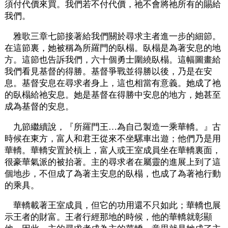
須付代價來買。我們若不付代價，祂不會將祂所有的賜給
我們。
雅歌三章七節接著給我們關於尋求主者進一步的細節。
在這節裏，她被稱為所羅門的臥榻。臥榻是為著安息的地
方。這節也告訴我們，六十個勇士圍繞臥榻。這幅圖畫給
我們看見基督的得勝。基督爭戰並得勝以後，乃是在安
息。基督安息在尋求者身上，這也相當有意義。她成了祂
的臥榻給祂安息。她是基督在得勝中安息的地方，她甚至
成為基督的安息。
九節繼續說，『所羅門王…為自己製造一乘華轎。』古
時候在東方，富人和君王從來不坐騾車出遊；他們乃是用
華轎。華轎安置於槓上，富人或王室成員坐在華轎裏面，
很豪華氣派的被抬著。主的尋求者在屬靈的進展上到了這
個地步，不但成了為著主安息的臥榻，也成了為著祂行動
的乘具。
華轎載著王室成員，但它的功用還不只如此；華轎也展
示王者的財富。王者行經那地的時候，他的華轎就彰顯