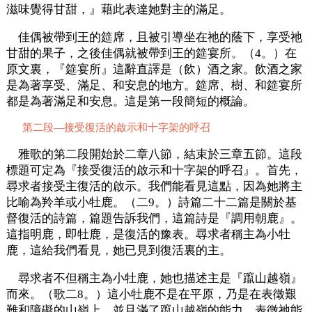
滋味覺得甘甜，』藉此表達她對主的滿足。
佳偶被帶到王的筵席，且被引導坐在祂的蔭下，享受祂
甘甜的果子，之後佳偶就被帶到王的筵宴所。（4。）在
原文裏，『筵宴所』這辭直譯是（飲）酒之家。飲酒之家
是為著享受、滿足、和安息的地方。筵席、樹、和筵宴所
都是為著滿足和安息。這是第一段簡短的概論。
第二段—接受復活的啟示和十字架的呼召
雅歌的第二段開始於二章八節，結束於三章五節。這段
標題可定為『接受復活的啟示和十字架的呼召』。首先，
尋求者接受主復活的啟示。我們能看見這點，因為她將主
比喻為羚羊或小牡鹿。（二9。）詩篇二十二篇是關於基
督復活的詩篇，篇題告訴我們，這篇詩是『調用朝鹿』。
這指明鹿，即牡鹿，是復活的豫表。尋求者稱主為小牡
鹿，這給我們看見，她已見到復活裏的主。
尋求者不但稱主為小牡鹿，她也描述主是『躥山越嶺』
而來。（歌二8。）這小牡鹿不是在平原，乃是在表徵艱
難和障礙的山嶺上，並且滿了躥山越嶺的能力，表徵祂能