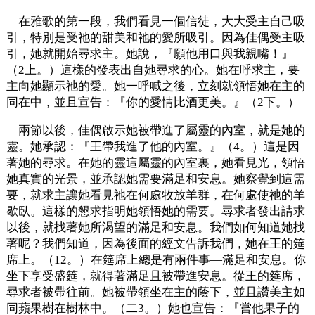
在雅歌的第一段，我們看見一個信徒，大大受主自己吸
引，特別是受祂的甜美和祂的愛所吸引。因為佳偶受主吸
引，她就開始尋求主。她說，『願他用口與我親嘴！』
（2上。）這樣的發表出自她尋求的心。她在呼求主，要
主向她顯示祂的愛。她一呼喊之後，立刻就領悟她在主的
同在中，並且宣告：『你的愛情比酒更美。』（2下。）
兩節以後，佳偶啟示她被帶進了屬靈的內室，就是她的
靈。她承認：『王帶我進了他的內室。』（4。）這是因
著她的尋求。在她的靈這屬靈的內室裏，她看見光，領悟
她真實的光景，並承認她需要滿足和安息。她察覺到這需
要，就求主讓她看見祂在何處牧放羊群，在何處使祂的羊
歇臥。這樣的懇求指明她領悟她的需要。尋求者發出請求
以後，就找著她所渴望的滿足和安息。我們如何知道她找
著呢？我們知道，因為後面的經文告訴我們，她在王的筵
席上。（12。）在筵席上總是有兩件事—滿足和安息。你
坐下享受盛筵，就得著滿足且被帶進安息。從王的筵席，
尋求者被帶往前。她被帶領坐在主的蔭下，並且讚美主如
同蘋果樹在樹林中。（二3。）她也宣告：『嘗他果子的