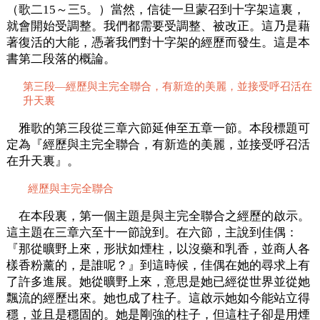
（歌二15～三5。）當然，信徒一旦蒙召到十字架這裏，
就會開始受調整。我們都需要受調整、被改正。這乃是藉
著復活的大能，憑著我們對十字架的經歷而發生。這是本
書第二段落的概論。
第三段—經歷與主完全聯合，有新造的美麗，並接受呼召活在
升天裏
雅歌的第三段從三章六節延伸至五章一節。本段標題可
定為『經歷與主完全聯合，有新造的美麗，並接受呼召活
在升天裏』。
經歷與主完全聯合
在本段裏，第一個主題是與主完全聯合之經歷的啟示。
這主題在三章六至十一節說到。在六節，主說到佳偶：
『那從曠野上來，形狀如煙柱，以沒藥和乳香，並商人各
樣香粉薰的，是誰呢？』到這時候，佳偶在她的尋求上有
了許多進展。她從曠野上來，意思是她已經從世界並從她
飄流的經歷出來。她也成了柱子。這啟示她如今能站立得
穩，並且是穩固的。她是剛強的柱子，但這柱子卻是用煙