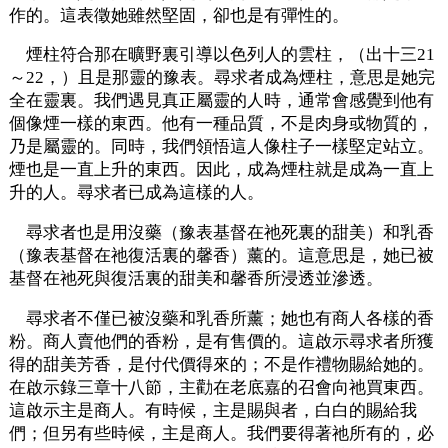
作的。這表徵她雖然堅固，卻也是有彈性的。
煙柱符合那在曠野裏引導以色列人的雲柱，（出十三21
～22，）且是那靈的豫表。尋求者成為煙柱，意思是她完
全在靈裏。我們遇見真正屬靈的人時，通常會感覺到他有
個像煙一樣的東西。他有一種品質，不是肉身或物質的，
乃是屬靈的。同時，我們領悟這人像柱子一樣堅定站立。
煙也是一直上升的東西。因此，成為煙柱就是成為一直上
升的人。尋求者已成為這樣的人。
尋求者也是用沒藥（豫表基督在祂死裏的甜美）和乳香
（豫表基督在祂復活裏的馨香）薰的。這意思是，她已被
基督在祂死與復活裏的甜美和馨香所浸透並滲透。
尋求者不僅已被沒藥和乳香所薰；她也有商人各樣的香
粉。商人賣他們的香粉，是有售價的。這啟示尋求者所獲
得的甜美芳香，是付代價得來的；不是作禮物賜給她的。
在啟示錄三章十八節，主勸在老底嘉的召會向祂買東西。
這啟示主是商人。有時候，主是賜與者，白白的賜給我
們；但另有些時候，主是商人。我們要得著祂所有的，必