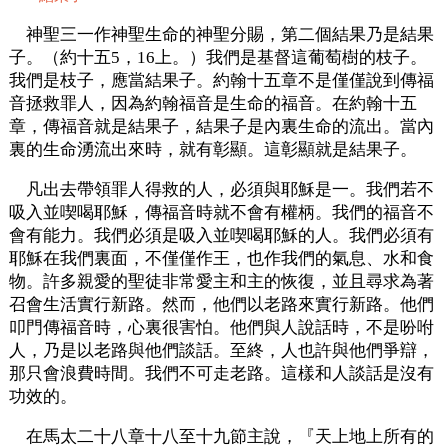
神聖三一作神聖生命的神聖分賜，第二個結果乃是結果
子。（約十五5，16上。）我們是基督這葡萄樹的枝子。
我們是枝子，應當結果子。約翰十五章不是僅僅說到傳福
音拯救罪人，因為約翰福音是生命的福音。在約翰十五
章，傳福音就是結果子，結果子是內裏生命的流出。當內
裏的生命湧流出來時，就有彰顯。這彰顯就是結果子。
凡出去帶領罪人得救的人，必須與耶穌是一。我們若不
吸入並喫喝耶穌，傳福音時就不會有權柄。我們的福音不
會有能力。我們必須是吸入並喫喝耶穌的人。我們必須有
耶穌在我們裏面，不僅僅作王，也作我們的氣息、水和食
物。許多親愛的聖徒非常愛主和主的恢復，並且尋求為著
召會生活實行新路。然而，他們以老路來實行新路。他們
叩門傳福音時，心裏很害怕。他們與人說話時，不是吩咐
人，乃是以老路與他們談話。至終，人也許與他們爭辯，
那只會浪費時間。我們不可走老路。這樣和人談話是沒有
功效的。
在馬太二十八章十八至十九節主說，『天上地上所有的