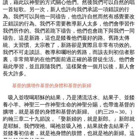
讀，藉此以神聖的方式關心他們。然後我們可以自然的唱
一首短歌。另一次，新人也許向我們承認一項錯誤的行
為。我們可以與他一同禱告，他也許自然而然有感覺要改
正錯誤的行為。我們不需要教導新人太多，他們會學習作
我們所作的。我們若跪下禱告，他們也會跪下與我們一同
禱告。這是新路，這也是餧養他們最好的路。舊路太傳
統、太習慣、太宗教了，新路卻是實際且非常有功效的。
我們不可走談話、教導和囑咐的舊路，而該去到初信者那
裏，非常簡單的在他們面前過正確的基督徒生活。他們會
藉此學習，並且跟隨我們。這樣聚會一個月以後，新人會
長大許多。
基督的擴增作基督的身體和基督的新婦
吸入並喫喝耶穌的結果，乃是湧流活水、結果子、並餧
養小羊。神聖三一作神聖生命的神聖分賜，也帶進基督的
擴增，就是基督的身體和基督的新婦。（約三29～30。）
約翰三章二十九節說，『娶新婦的，就是新郎。』新郎就
是耶穌。我們喫祂、喝祂並吸入祂，結果就會去結果子，
並餧養初信者，就是祂身體的肢體，也就是祂的新婦。這