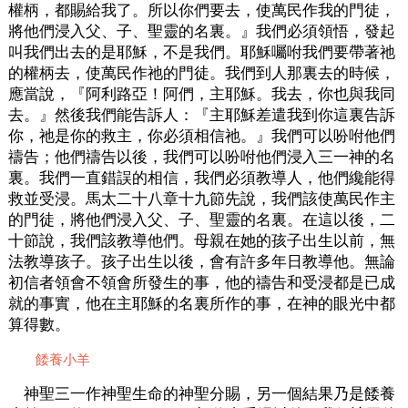
權柄，都賜給我了。所以你們要去，使萬民作我的門徒，
將他們浸入父、子、聖靈的名裏。』我們必須領悟，發起
叫我們出去的是耶穌，不是我們。耶穌囑咐我們要帶著祂
的權柄去，使萬民作祂的門徒。我們到人那裏去的時候，
應當說，『阿利路亞！阿們，主耶穌。我去，你也與我同
去。』然後我們能告訴人：『主耶穌差遣我到你這裏告訴
你，祂是你的救主，你必須相信祂。』我們可以吩咐他們
禱告；他們禱告以後，我們可以吩咐他們浸入三一神的名
裏。我們一直錯誤的相信，我們必須教導人，他們纔能得
救並受浸。馬太二十八章十九節先說，我們該使萬民作主
的門徒，將他們浸入父、子、聖靈的名裏。在這以後，二
十節說，我們該教導他們。母親在她的孩子出生以前，無
法教導孩子。孩子出生以後，會有許多年日教導他。無論
初信者領會不領會所發生的事，他的禱告和受浸都是已成
就的事實，他在主耶穌的名裏所作的事，在神的眼光中都
算得數。
餧養小羊
神聖三一作神聖生命的神聖分賜，另一個結果乃是餧養