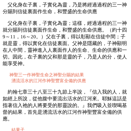
父化身在子裏，子實化為靈，乃是將經過過程的三一神
分賜到信徒裏面作生命，和豐盛的生命供應
父化身在子裏，子實化為靈；這樣，經過過程的三一神
就分賜到信徒裏面作生命，和豐盛的生命供應。（約十四
9～11，16～20。）父在子裏，得以彰顯在信徒中間；子
就是靈，得以實化在信徒裏面。父神是隱藏的，子神顯明
在人中間，靈神進入人裏面作人的生命、生命的供應和一
切。因此，在子裏的父和那是靈的子，乃是人的分，使人
能享受神。
神聖三一作神聖生命之神聖分賜的結果
湧流活水的江河作神聖豐富全備的供應
約翰七章三十八至三十九節上半說，『信入我的人，就
如經上所說，從他腹中要流出活水的江河來。耶穌這話是
指著信入祂的人將要受的那靈說的。』我們吸入並喫喝基
督的結果，首先是湧流活水的江河作神聖豐富全備的供
應。
結果子