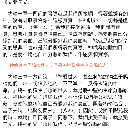
接受並享受。
約翰一章十四節的實際就是我們所接觸、得著並據有的
神。沒有甚麼事物像神這樣真實，在神以外，一切都是虛
空的虛空。（傳一2。）當我們接受神時，我們就有實
際。恩典和實際都是神自己。神成為肉體，為要將自己分
賜到我們裏面。當祂分賜到我們裏面時，祂就是我們所享
受的恩典，也就是我們所得著的實際。神成為肉體的目
的，是使神將祂自己分賜給我們，作恩典和實際。
神的獨生子賜給世人，乃是將神聖的生命分賜給人
約翰三章十六節說，『神愛世人，甚至將祂的獨生子賜
給他們，叫一切信入祂的，不至滅亡，反得永遠的生
命。』將神的獨生子賜給世人，就是將神聖的生命分賜給
人。神將祂的兒子賜給我們，不僅使我們藉著祂兒子得
救，更使祂能將祂自己分賜到我們裏面。照著約翰福音，
當子來時，祂與父同來。（八29。）因此，父將子賜給我
們時，就將自己同著子一同賜下。我們接受子時，就接受
了父。將神的兒子賜給我們，乃是神聖分賜的事。