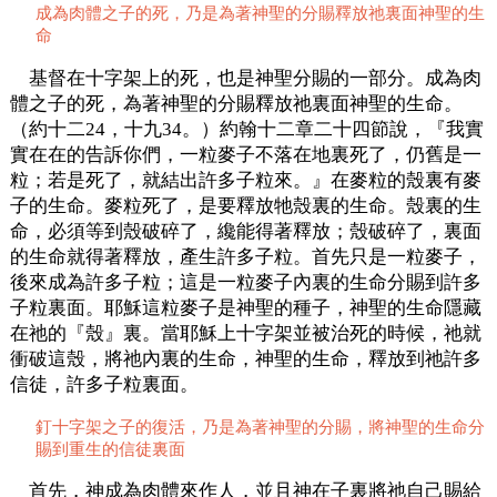
成為肉體之子的死，乃是為著神聖的分賜釋放祂裏面神聖的生
命
基督在十字架上的死，也是神聖分賜的一部分。成為肉
體之子的死，為著神聖的分賜釋放祂裏面神聖的生命。
（約十二24，十九34。）約翰十二章二十四節說，『我實
實在在的告訴你們，一粒麥子不落在地裏死了，仍舊是一
粒；若是死了，就結出許多子粒來。』在麥粒的殼裏有麥
子的生命。麥粒死了，是要釋放牠殼裏的生命。殼裏的生
命，必須等到殼破碎了，纔能得著釋放；殼破碎了，裏面
的生命就得著釋放，產生許多子粒。首先只是一粒麥子，
後來成為許多子粒；這是一粒麥子內裏的生命分賜到許多
子粒裏面。耶穌這粒麥子是神聖的種子，神聖的生命隱藏
在祂的『殼』裏。當耶穌上十字架並被治死的時候，祂就
衝破這殼，將祂內裏的生命，神聖的生命，釋放到祂許多
信徒，許多子粒裏面。
釘十字架之子的復活，乃是為著神聖的分賜，將神聖的生命分
賜到重生的信徒裏面
首先，神成為肉體來作人，並且神在子裏將祂自己賜給