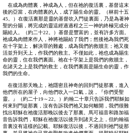
在成為肉體裏，神成為人，但在祂的復活裏，基督這末
後的亞當，在肉體裏的人，成了賜生命的靈。（林前十五
45。）在復活裏那是靈的基督吹入門徒裏面，乃是為著神
聖的分賜，將完成的靈這經過過程之三一神的終極完成分
賜給人。（約二十22。）基督是豐富的，並有許多方面。
祂成為肉體來作人，神將祂賜給了我們；然後祂為我們死
在十字架上，解決罪的難處，成為我們的救贖主；祂又復
活並升到天上，作我們的救主。不僅如此，祂也成為賜生
命的靈，住在我們裏面。祂在十字架上是我們的救贖主，
在諸天之上是我們的救主，在我們裏面是賜生命的靈，作
我們的生命。
在復活那天晚上，祂隱密且神奇的回到門徒那裏，進入
他們所在的屋子，向他們吹入一口氣，說，『你們受聖
靈。』（約二十19～22。）約翰二十章只告訴我們耶穌如
何來到門徒那裏，沒有告訴我們祂又如何離開，我們很難
找出耶穌在祂復活那晚以後去了那裏。馬可福音和路加福
音告訴我們，耶穌在祂復活以後升到諸天之上，但約翰福
音裏沒有這樣的記載。耶穌復活以後，不過回到祂門徒那