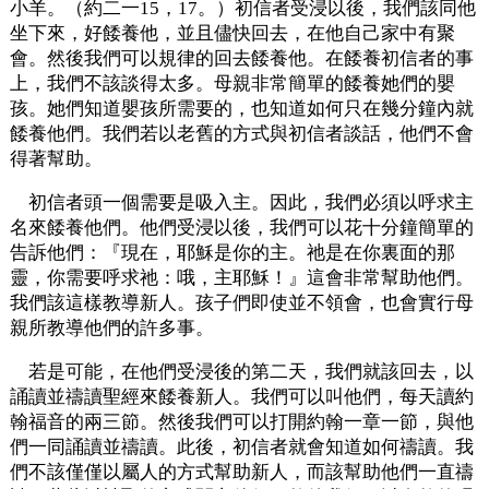
小羊。（約二一15，17。）初信者受浸以後，我們該同他
坐下來，好餧養他，並且儘快回去，在他自己家中有聚
會。然後我們可以規律的回去餧養他。在餧養初信者的事
上，我們不該談得太多。母親非常簡單的餧養她們的嬰
孩。她們知道嬰孩所需要的，也知道如何只在幾分鐘內就
餧養他們。我們若以老舊的方式與初信者談話，他們不會
得著幫助。
初信者頭一個需要是吸入主。因此，我們必須以呼求主
名來餧養他們。他們受浸以後，我們可以花十分鐘簡單的
告訴他們：『現在，耶穌是你的主。祂是在你裏面的那
靈，你需要呼求祂：哦，主耶穌！』這會非常幫助他們。
我們該這樣教導新人。孩子們即使並不領會，也會實行母
親所教導他們的許多事。
若是可能，在他們受浸後的第二天，我們就該回去，以
誦讀並禱讀聖經來餧養新人。我們可以叫他們，每天讀約
翰福音的兩三節。然後我們可以打開約翰一章一節，與他
們一同誦讀並禱讀。此後，初信者就會知道如何禱讀。我
們不該僅僅以屬人的方式幫助新人，而該幫助他們一直禱