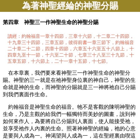
為著神聖經綸的神聖分賜
第四章 神聖三一作神聖生命的神聖分賜
讀經：約翰福音一章十四節，三章十六節，十二章二十四節，
十九章三十四節，三章五節，彼得前書一章三節下，約翰福音
二十章二十二節，四章十四節，六章五十六至五十八節上，十
四章九至十一節，十六至二十節，七章三十八至三十九節，十
五章五節，十六節上，二十一章十五節，十七節。
在本章裏，我們要來看神聖三一作神聖生命的神聖分
賜。神聖的三一就是在祂神聖身位裏的神自己，神聖的生
命就是神的生命，而神聖的分賜就是三一神將祂自己分賜
到我們裏面作生命。
約翰福音是神聖生命的福音。牠不是客觀的陳明神聖的
生命，乃是主觀的給我們一幅獨特而美妙的圖畫，說到神
如何來作人，為要將自己分賜到人裏面，使人能接受祂，
並享受祂作人內裏的生命。照著神神聖的經綸，祂的心意
是要與人成為一。神渴望與人成為一，這在聖經裏由喫這