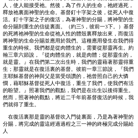
人，使人能接受祂。然後，為了作人的生命，祂經過死，
釋放祂裏面神聖的生命。基督釘十字架之後，從死人中復
活。釘十字架之子的復活，為著神聖的分賜，將神聖的生
命分賜到重生的信徒裏面。（約三5，彼前一3下。）基督
的死將祂神聖的生命從祂人性的體殼裏釋放出來，而復活
將神聖的生命分賜並應用於我們。這種應用發生在我們得
重生的時候。我們都是從肉體生的，需要從那靈再生。約
翰三章六節說，『從肉體生的，就是肉體；從那靈生的，
就是靈。』在我們第二次出生時，我們的靈藉著那靈得重
生；那靈就是在復活裏的基督。彼前一章三節說，『我們
主耶穌基督的神與父是當受頌讚的，祂曾照自己的大憐
憫，藉耶穌基督從死人中復活，重生了我們，使我們有活
的盼望。』照著我們的觀點，我們是在出生以後得重生。
然而，照著神的觀點，將近二千年前基督復活的時候，我
們就得了重生。
在復活裏那是靈的基督吹入門徒裏面，乃是為著神聖的
分賜，將完成的靈這經過過程之三一神的終極完成分賜給
人