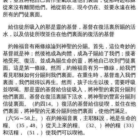
裏，並且將祂自己當作聖氣吹進他們裏面，從那時起耶穌
從來沒有離開他們。祂從前在、現今仍在、並要永遠在祂
所有的門徒裏面。
給信徒所吸入的那是靈的基督，基督在復活裏所賜的活
水，以及信徒所喫並住在他們裏面的復活的基督
約翰福音有兩條線論到神聖的分賜。首先，這位奇妙的
基督就是神；然後祂成為肉體，成為子賜給了我們；接著
祂受死、復活、並成為賜生命的靈，將祂自己吹到門徒裏
面。這是第一條線。然而，約翰福音有另一條線，給我們
看見耶穌如何分賜到我們裏面。在重生時，基督進入我們
裏面，我們就得以再生。然而，孩子出生以後，需要呼吸
並喫喝。那是靈的基督給信徒吸入，將神聖的素質分賜到
他們裏面。基督在復活裏賜下活水，將神聖的豐富分賜到
信徒裏面。（約四14。）復活的基督給信徒喫，並住在他
們裏面，將神聖的元素分賜到他們裏面，使他們滿足。
（六56～58上。）在約翰福音裏，主耶穌說，祂是生命的
糧、（35，48、）從天上來的糧、（32、）神的糧（33）
和活糧，（51，）使我們可以喫祂。