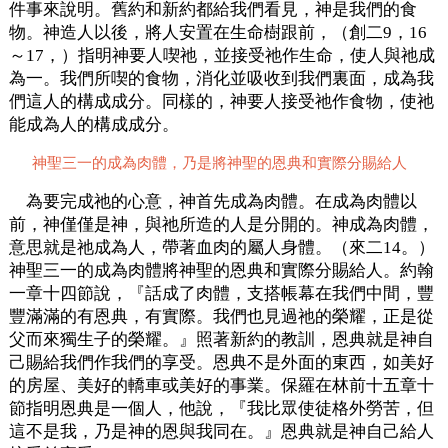
件事來說明。舊約和新約都給我們看見，神是我們的食
物。神造人以後，將人安置在生命樹跟前，（創二9，16
～17，）指明神要人喫祂，並接受祂作生命，使人與祂成
為一。我們所喫的食物，消化並吸收到我們裏面，成為我
們這人的構成成分。同樣的，神要人接受祂作食物，使祂
能成為人的構成成分。
神聖三一的成為肉體，乃是將神聖的恩典和實際分賜給人
為要完成祂的心意，神首先成為肉體。在成為肉體以
前，神僅僅是神，與祂所造的人是分開的。神成為肉體，
意思就是祂成為人，帶著血肉的屬人身體。（來二14。）
神聖三一的成為肉體將神聖的恩典和實際分賜給人。約翰
一章十四節說，『話成了肉體，支搭帳幕在我們中間，豐
豐滿滿的有恩典，有實際。我們也見過祂的榮耀，正是從
父而來獨生子的榮耀。』照著新約的教訓，恩典就是神自
己賜給我們作我們的享受。恩典不是外面的東西，如美好
的房屋、美好的轎車或美好的事業。保羅在林前十五章十
節指明恩典是一個人，他說，『我比眾使徒格外勞苦，但
這不是我，乃是神的恩與我同在。』恩典就是神自己給人