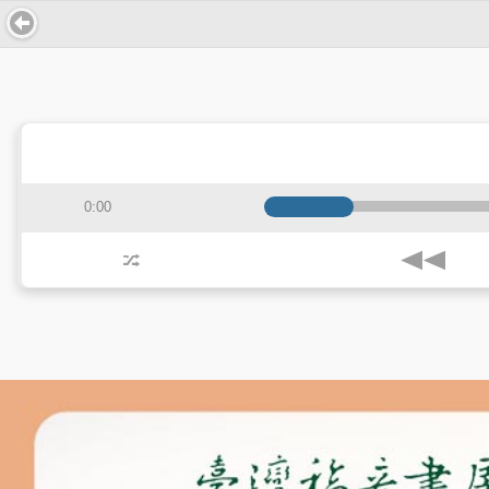
0:00
j
z