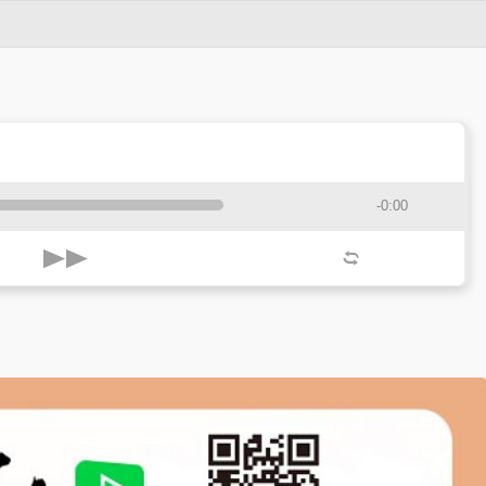
-0:00
k
l