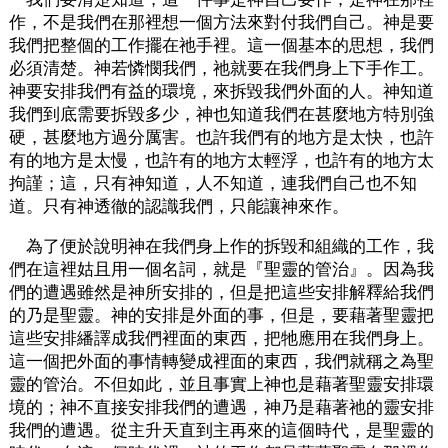
作，不是我們在那裡想一個方法來對付我們自己。神是要
我們把整個的工作擺在祂手裡。這一個基本的思想，我們
必須清楚。神若憐憫我們，祂就要在我們身上下手作工。
神要安排我們有益的環境，來拆毀我們外面的人。神知道
我們到底需要拆毀多少，神也知道我們在甚麼地方特別強
硬，甚麼地方過分厲害。也許我們有的地方是太快，也許
有的地方是太慢，也許有的地方太輕浮，也許有的地方太
拘謹；這，只有神知道，人不知道，連我們自己也不知
道。只有神透徹的認識我們，只能讓神來作。
為了便於說明神在我們身上作的拆毀和組織的工作，我
們在這裡姑且用一個名詞，就是『聖靈的管治』。因為我
們的遭遇雖然是神所安排的，但是把這些安排解釋給我們
的乃是聖靈。神的安排是外面的事，但是，要藉著聖靈把
這些安排繙譯成我們裡面的東西，把牠應用在我們身上。
這一個把外面的事情轉變成裡面的東西，我們就稱之為聖
靈的管治。不但如此，並且事實上神也是藉著聖靈安排環
境的；神不直接安排我們的遭遇，神乃是藉著祂的靈安排
我們的遭遇。從主升天直到主再來的這個時代，是聖靈的