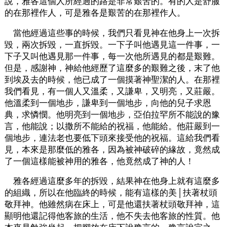
說，雅各這個人所經過的路是非常艱苦的。有的人是舒服
的在那裡作人，可是雅各是艱苦的在那裡作人。
當他經過這些事的時候，我們只看見神在他身上一次拆
毀，兩次拆毀，一直拆毀。一下子叫他遇見這一件事，一
下子又叫他遇見那一件事，每一次他所遇見的都是艱難。
但是，感謝神，神給他經歷了這麼多的艱難之後，末了他
到埃及去的時候，他已成了一個摸著神聖潔的人。在那裡
我們看見，有一個人又溫柔，又謙卑，又明亮，又莊嚴。
他溫柔到一個地步，謙卑到一個地步，向他的兒子求恩
典，求憐憫。他明亮到一個地步，亞伯拉罕所不能說的豫
言，他能說；以撒所不能給的祝福，他能給。他莊嚴到一
個地步，連法老也要低下頭來接受他的祝福。這給我們看
見，本來是那麼低的雅各，因為被神破碎的緣故，竟然成
了一個這樣能被神用的雅各，他竟然成了神的人！
雅各經過這麼多年的拆毀，結果神在他身上就有這麼多
的組織，所以在他臨終的時候，能有這樣的美│扶著杖頭
敬拜神。他雖然病在床上，可是他還扶著杖頭敬拜神，這
顯明他還記得他客旅的生活，他不失去他客旅的性質。他