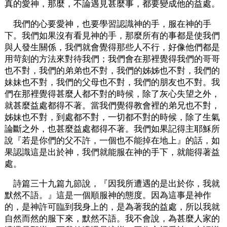
真的愛神，那麼，不論遇見甚麼事，都要變成他的益處。
我們的心要愛神，也要學習認識神的手，服在神的手
下。我們如果沒有看見神的手，那麼所有的事都是使我們
與人發生關係，我們就會覺得那些人不行，好像他們都是
用苛刻的方法來對待我們；我們會在那裡覺得我們的哥哥
也不對，我們的弟弟也不對，我們的姊姊也不對，我們的
妹妹也不對，我們的父母也不對，我們的朋友也不對。我
們在那裡覺得甚麼人都不對的時候，除了灰心失望之外，
就甚麼益處都得不著。當我們覺得教會裡的弟兄也不對，
姊妹也不對，到處都不對，一切都不對的時候，除了生氣
論斷之外，也甚麼益處都得不著。我們如果記得主耶穌所
說『若是你們的父不許，一個也不能掉在地上』的話，如
果認識這是出於神，我們就能服在神的手下，就能得著益
處。
詩篇三十九篇九節說，『因我所遭遇的是出於你，我就
默然不語。』這是一個順服神的態度。因為這事是神作
的，是神許可臨到我身上的，是為著我的益處，所以我就
自然而然的服下來，默然不語。我不會說，為甚麼人家的