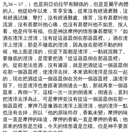
九36～37，）也是與亞伯拉罕有關係的，但是是屬乎肉體
的人。他從幼年以來，常享安逸，從來沒有經過磨難，沒
有經過試煉、擊打，沒有經過難處、痛苦，沒有甚麼叫他
流淚，沒有甚麼叫他心痛，也沒有甚麼叫他不如意。按人
看，他是何等有福。但是神說摩押的情形像甚麼呢？『如
酒在渣滓上澄清，沒有從這器皿倒在那器皿裡。』酒在渣
滓上澄清，那是不徹底的澄清，因為放在那裡不動的時
候，牠上面是清的，但是下面都是渣滓，一動就混雜了。
要徹底的澄清，是需要把酒『從這器皿倒在那器皿裡』
的。從前老法造酒，沒有濾器，就是把酒從這一個器皿倒
在那一個器皿裡，使渣滓去掉。本來酒和渣滓是混在一起
的，現在把酒從這一個器皿倒在另外一個器皿裡，讓渣滓
留下。但是渣滓也會跟著酒倒過去一點，那就再拿一個器
皿來，再倒一下。這樣一次一次的倒過來，倒過去，直到
把渣滓去淨為止。可是摩押並沒有從這一個器皿倒在那一
個器皿裡，摩押乃是像酒在渣滓上面澄清，他的渣滓一點
也沒有去掉，所以『他的原味尚存，香氣未變』摩押的味
道一直是摩押的味道，摩押的香氣一直是摩押的香氣；他
原來的情形是怎樣，今天的情形還是怎樣。但是神不要原