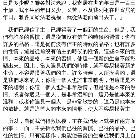
日是多少呢？雅各對法老說，我寄居在世的年日是一百三
十歲，我平生的年日又少、又苦，不及我列祖在世寄居的
年日。雅各又給法老祝福，就從法老面前出去了。』
我們已經信了主，已經得著了一個新的生命。但是，我
們有許多的習慣，還是從前沒有信主的時候的習慣；也有
許多的品格，還是從前沒有信主的時候的品格；也有許多
的性情，還是從前沒有信主的時候的性情。這些本來的性
情、本來的品格、本來的習慣，使這一個新的生命不能彰
顯出來。因此，當人遇見我們的時候，就不容易摸著新的
生命，不容易摸著我們的主。許多時候，人所摸著的，還
是我們原來的人；你這一個人也許非常聰明，但這還是本
來的聰明；你這一個人也許非常熱情，但是還是本來的熱
情。或者你遇見一個人，是非常溫和的，這乃是他本來的
溫和；或者你遇見一個人，是非常敏捷的，這乃是他本來
的敏捷。就是這些人的本來的情形，使人不容易摸著主。
所以，自從我們得救以後，主在我們身上就要作兩方面
的事：一面，主要拆毀我們已往的習慣、已往的品格、已
往的性情。只有這樣作，纔能使基督的生命從我們身上自