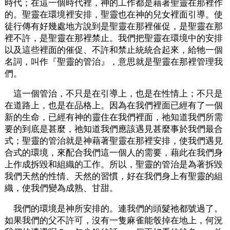
時代；在這一個時代裡，神的工作都是藉著聖靈在那裡作
的。聖靈在環境裡安排，聖靈也在神的兒女裡面引導。使
徒行傳有好幾處地方說到是聖靈在那裡催促，是聖靈在那
裡不許，是聖靈在那裡禁止。我們把聖靈在環境中的安排
以及這些裡面的催促、不許和禁止統統合起來，給牠一個
名詞，叫作『聖靈的管治』，意思就是聖靈在那裡管理我
們。
這一個管治，不只是在引導上，也是在性情上；不只是
在道路上，也是在品格上。因為在我們裡面已經有了一個
新的生命，已經有神的靈住在我們裡面，祂知道我們所需
要的到底是甚麼，祂知道我們應該遇見甚麼事於我們最合
式；聖靈的管治就是神藉著聖靈在那裡安排，使我們遇見
合式的環境，來配合我們這一個人的需要，藉此在我們身
上作成拆毀和組織的工作。所以，聖靈的管治是為著拆毀
我們天然的性情、天然的習慣，好在我們身上有聖靈的組
織，使我們變為成熟、甘甜。
我們的環境是神所安排的。連我們的頭髮祂都號過了。
如果我們的父不許可，沒有一隻麻雀能彀掉在地上，何況