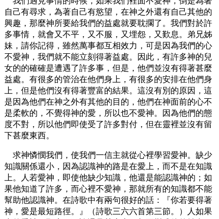
我們遇見事情的時候，如果我們裡面不愛神，倒是為著
自己有尋求，為著自己有慾望，在神之外還有自己其他的
興趣，那麼神所要給我們的益處就要耽擱了。我們對於許
多事情，就會又不平，又不服，又埋怨，又歎息。弟兄姊
妹，請你記得，雖然萬事都互相效力，可是因為我們的心
不愛神，我們就不能立刻得著益處。因此，有許多神的兒
女的的確確是遭遇了許多事，但是，他們並沒有得著甚麼
益處。有很多的管治在他們身上，有很多的安排在他們身
上，但是他們沒有得著豐富的結果。這沒有別的原因，這
是因為他們在神之外有其他的目的，他們在神面前的心不
是柔軟的，不覺得神的愛，所以也不愛神。因為他們的態
度不對，所以他們即使受了許多對付，但在靈裡並沒有留
下甚麼東西。
求神憐憫我們，使我們一信主就從心裡學習愛神。缺少
知識關係還小，因為認識神的路是在愛上，而不是在知識
上。人若愛神，即使他缺少知識，他還是能認識神的；如
果他知道了許多，而心裡不愛神，那就所有的知識都不能
幫助他認識神。在詩歌中有兩句很好的話：『你若要得著
神，愛是最短路徑。』（詩歌三六六首第三節。）人如果