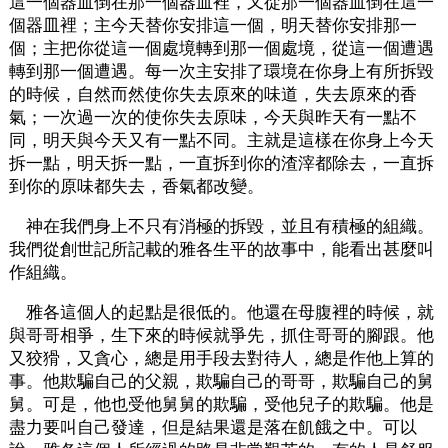
這一個器皿倒在那一個器皿裡，又從那一個器皿倒在這一
個器皿裡；主今天替你安排這一個，明天替你安排那一
個；主把你從這一個處境轉到那一個處境，從這一個遭遇
轉到那一個遭遇。每一次主安排了環境在你身上有所拆毀
的時候，自然而然使你失去原來的味道，失去原來的香
氣；一次過一次的使你失去原味，今天與昨天有一點不
同，明天與今天又有一點不同。主就是這樣在你身上今天
拆一點，明天拆一點，一直拆到你的渣滓都除去，一直拆
到你的原味都失去，香氣都改變。
神在我們身上不只有消極的拆毀，並且有積極的組織。
我們從創世記所記載的雅各生平的故事中，能看出甚麼叫
作組織。
雅各這個人的起點是很低的。他還在母腹裡的時候，就
與哥哥相爭，生下來的時候就爭先，抓住哥哥的腳跟。他
又狡猾，又貪心，總是用手段去對待人，總是作他上算的
事。他欺騙自己的父親，欺騙自己的哥哥，欺騙自己的舅
舅。可是，他也受他舅舅的欺騙，受他兒子的欺騙。他是
盡力要叫自己發達，但是結果還是落在飢餓之中。可以