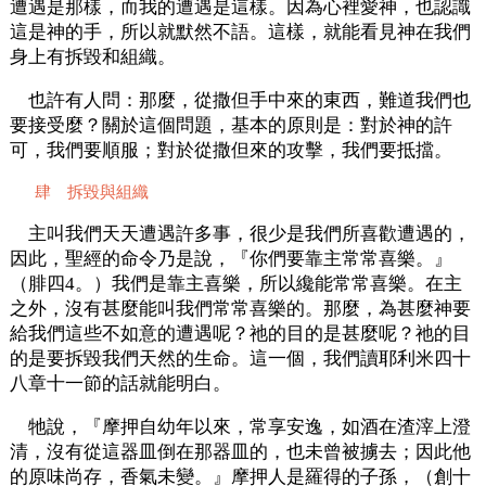
遭遇是那樣，而我的遭遇是這樣。因為心裡愛神，也認識
這是神的手，所以就默然不語。這樣，就能看見神在我們
身上有拆毀和組織。
也許有人問：那麼，從撒但手中來的東西，難道我們也
要接受麼？關於這個問題，基本的原則是：對於神的許
可，我們要順服；對於從撒但來的攻擊，我們要抵擋。
肆 拆毀與組織
主叫我們天天遭遇許多事，很少是我們所喜歡遭遇的，
因此，聖經的命令乃是說，『你們要靠主常常喜樂。』
（腓四4。）我們是靠主喜樂，所以纔能常常喜樂。在主
之外，沒有甚麼能叫我們常常喜樂的。那麼，為甚麼神要
給我們這些不如意的遭遇呢？祂的目的是甚麼呢？祂的目
的是要拆毀我們天然的生命。這一個，我們讀耶利米四十
八章十一節的話就能明白。
牠說，『摩押自幼年以來，常享安逸，如酒在渣滓上澄
清，沒有從這器皿倒在那器皿的，也未曾被擄去；因此他
的原味尚存，香氣未變。』摩押人是羅得的子孫，（創十