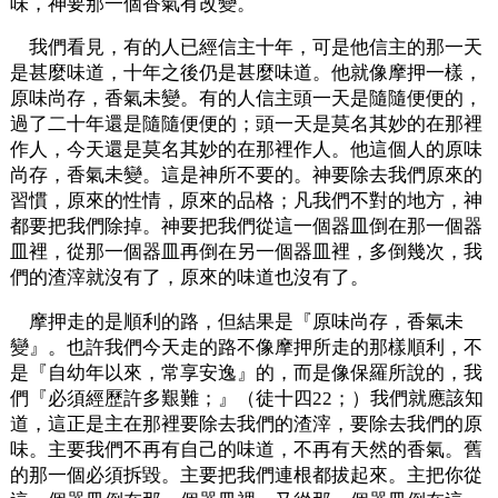
味，神要那一個香氣有改變。
我們看見，有的人已經信主十年，可是他信主的那一天
是甚麼味道，十年之後仍是甚麼味道。他就像摩押一樣，
原味尚存，香氣未變。有的人信主頭一天是隨隨便便的，
過了二十年還是隨隨便便的；頭一天是莫名其妙的在那裡
作人，今天還是莫名其妙的在那裡作人。他這個人的原味
尚存，香氣未變。這是神所不要的。神要除去我們原來的
習慣，原來的性情，原來的品格；凡我們不對的地方，神
都要把我們除掉。神要把我們從這一個器皿倒在那一個器
皿裡，從那一個器皿再倒在另一個器皿裡，多倒幾次，我
們的渣滓就沒有了，原來的味道也沒有了。
摩押走的是順利的路，但結果是『原味尚存，香氣未
變』。也許我們今天走的路不像摩押所走的那樣順利，不
是『自幼年以來，常享安逸』的，而是像保羅所說的，我
們『必須經歷許多艱難；』（徒十四22；）我們就應該知
道，這正是主在那裡要除去我們的渣滓，要除去我們的原
味。主要我們不再有自己的味道，不再有天然的香氣。舊
的那一個必須拆毀。主要把我們連根都拔起來。主把你從