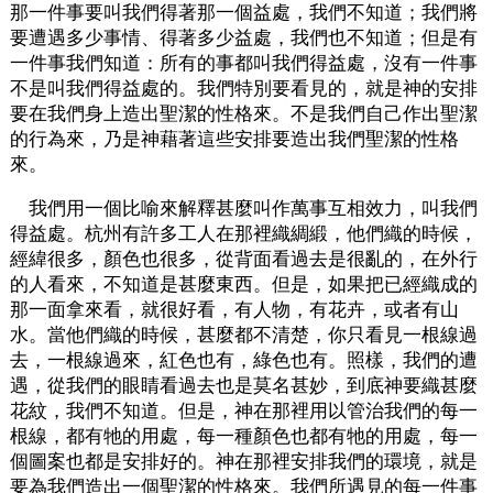
那一件事要叫我們得著那一個益處，我們不知道；我們將
要遭遇多少事情、得著多少益處，我們也不知道；但是有
一件事我們知道：所有的事都叫我們得益處，沒有一件事
不是叫我們得益處的。我們特別要看見的，就是神的安排
要在我們身上造出聖潔的性格來。不是我們自己作出聖潔
的行為來，乃是神藉著這些安排要造出我們聖潔的性格
來。
我們用一個比喻來解釋甚麼叫作萬事互相效力，叫我們
得益處。杭州有許多工人在那裡織綢緞，他們織的時候，
經緯很多，顏色也很多，從背面看過去是很亂的，在外行
的人看來，不知道是甚麼東西。但是，如果把已經織成的
那一面拿來看，就很好看，有人物，有花卉，或者有山
水。當他們織的時候，甚麼都不清楚，你只看見一根線過
去，一根線過來，紅色也有，綠色也有。照樣，我們的遭
遇，從我們的眼睛看過去也是莫名甚妙，到底神要織甚麼
花紋，我們不知道。但是，神在那裡用以管治我們的每一
根線，都有牠的用處，每一種顏色也都有牠的用處，每一
個圖案也都是安排好的。神在那裡安排我們的環境，就是
要為我們造出一個聖潔的性格來。我們所遇見的每一件事