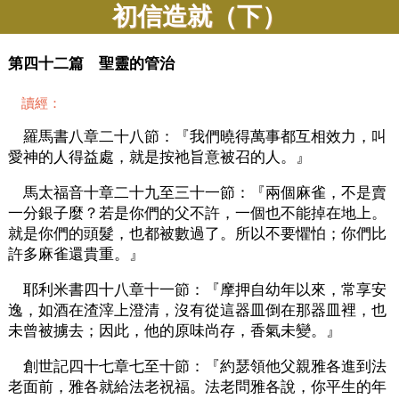
初信造就（下）
第四十二篇 聖靈的管治
讀經：
羅馬書八章二十八節：『我們曉得萬事都互相效力，叫
愛神的人得益處，就是按祂旨意被召的人。』
馬太福音十章二十九至三十一節：『兩個麻雀，不是賣
一分銀子麼？若是你們的父不許，一個也不能掉在地上。
就是你們的頭髮，也都被數過了。所以不要懼怕；你們比
許多麻雀還貴重。』
耶利米書四十八章十一節：『摩押自幼年以來，常享安
逸，如酒在渣滓上澄清，沒有從這器皿倒在那器皿裡，也
未曾被擄去；因此，他的原味尚存，香氣未變。』
創世記四十七章七至十節：『約瑟領他父親雅各進到法
老面前，雅各就給法老祝福。法老問雅各說，你平生的年