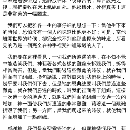
本來是勉強坐起，把腳放在床下說豫言的，豫言說完之
後，就把腳收在床上氣絕而死。他那樣死，死得真美！這
是非常美的一幅圖畫。
我們可以把雅各一生的事仔細的思想一下：當他生下來
的時候，恐怕沒有一個人的味道比他更不好；可是，當他
離開世界的時候，卻完全找不到他那些原來的味道，所看
見的乃是一個完全在神手裡受神組織過的人了。
我們要在這裡看見，一切我們所遭遇的事，在不知不覺
中能造就我們。神藉著各式各樣的難處來拆毀我們，拆得
相當厲害。但是，當我們勝過這些難處的時候，就在我們
裡面有了組織。換句話說，當難處來到我們身上的時候，
幾乎要叫我們倒下去，但是祂的恩典總要叫我們勝過這些
難處，就在我們勝過的時候，叫我們裡面有了組織。這樣
一次過一次的勝過去，就叫我們裡面的組織一次過一次的
增加。神一面使我們所遭遇的非常艱難，藉著這一個艱難
拆毀了我們；另一方面，當我們爬起來的時候，就使我們
裡面增加了一點組織。
感謝神，我們是有聖靈管治的人。但願神憐憫我們，藉