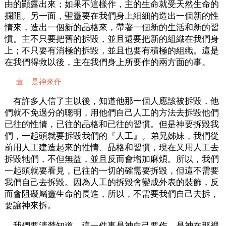
由的顯露出來；如果不這樣作，主的生命就受天然生命的
攔阻。另一面，聖靈要在我們身上細細的造出一個新的性
情來，造出一個新的品格來，帶著一個新的生活和新的習
慣。主不只要把舊的拆毀，並且還要把新的組織在我們身
上；不只要有消極的拆毀，並且也要有積極的組織。這是
在我們得救以後，主在我們身上所要作的兩方面的事。
壹 是神來作
有許多人信了主以後，知道他那一個人應該被拆毀，他
們就不免過分的聰明，用他們自己人工的方法去拆毀他們
已往的性情，已往的品格和已往的習慣。但是神要拆毀我
們，一起頭就要拆毀我們的『人工』。弟兄姊妹，我們從
前用人工建造起來的性情、品格和習慣，現在又用人工去
拆毀牠們，不但無益，並且反而會增加麻煩。所以，我們
一起頭就要看見，已往的一切的確需要拆毀，但這不需要
我們自己去拆毀。因為人工的拆毀會變成外表的裝飾，反
而會阻礙屬靈生命的長進，所以，不需要我們自己去拆，
要讓神來拆。
我們要清楚知道，這一件事是神自己要作，是神在那裡