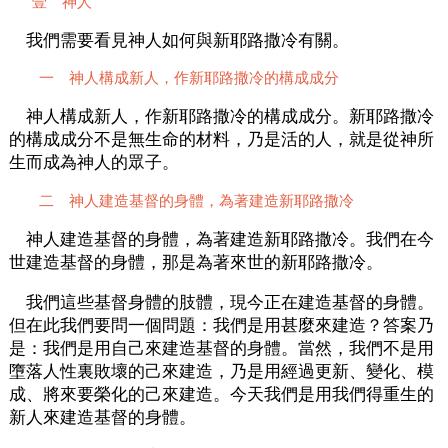
壹 神人
我們需要看見神人如何與新耶路撒冷有關。
一 神人構成新人，作新耶路撒冷的構成成分
神人構成新人，作新耶路撒冷的構成成分。新耶路撒冷
的構成成分不是無生命的材料，乃是活的人，就是從神所
生而成為神人的眾子。
二 神人建造基督的身體，為著建造新耶路撒冷
神人建造基督的身體，為著建造新耶路撒冷。我們在今
世建造基督的身體，那是為著來世的新耶路撒冷。
我們這些基督身體的肢體，現今正在建造基督的身體。
但在此我們要問一個問題：我們是用甚麼來建造？答案乃
是：我們是用自己來建造基督的身體。當然，我們不是用
墮落人性裏敗壞的己來建造，乃是用經過更新、變化、模
成、將來要榮化的己來建造。今天我們是用我們得重生的
新人來建造基督的身體。