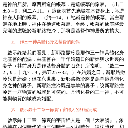
是神的居所。摩西所造的帳幕，是這帳幕的豫表。（出二
五8～9，利二六11。）這豫表首先應驗在基督身上，祂是
神在人間的帳幕。（約一14。）祂就是神的帳幕。當主耶
穌在地上時，神住在祂這帳幕裏。至終，帳幕的豫表將最
完滿的應驗於新耶路撒冷，那將是基督作神居所的擴大。
五 作三一神具體化身之基督的配偶
啟示錄給我們看見，新耶路撒冷是那作三一神具體化身
之基督的配偶，由基督在一千年婚筵日的新婦與永世裏的
妻子（其前身乃是作基督身體的召會）所指明。（啟二一
2，9，十九7，9，弗五25～32。）在結婚之日，新耶路撒
冷只是新婦；但在永世裏，新耶路撒冷將是羔羊這具體化
身之神的妻子。新耶路撒冷既是羔羊的妻子，說新耶路撒
冷是一座物質的城就是可笑的。具體化身的三一神，不可
能與物質的城成為婚配。
六 啟示錄十二章一節裏宇宙婦人的終極完成
啟示錄十二章一節裏的宇宙婦人是一個『大表號』，象
徵神在四個時代的頭三個時代—列祖時代、律法時代、和