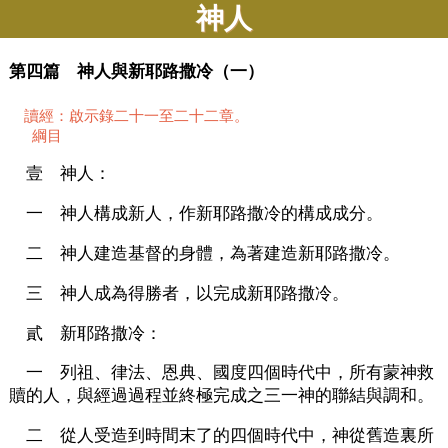
神人
第四篇 神人與新耶路撒冷（一）
讀經：啟示錄二十一至二十二章。
綱目
壹 神人：
一 神人構成新人，作新耶路撒冷的構成成分。
二 神人建造基督的身體，為著建造新耶路撒冷。
三 神人成為得勝者，以完成新耶路撒冷。
貳 新耶路撒冷：
一 列祖、律法、恩典、國度四個時代中，所有蒙神救
贖的人，與經過過程並終極完成之三一神的聯結與調和。
二 從人受造到時間末了的四個時代中，神從舊造裏所