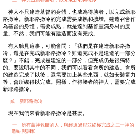
三 神人成為得勝者，以完成新耶路撒冷
神人不只建造基督的身體，也成為得勝者，以完成新耶
路撒冷。新耶路撒冷的完成需要成熟和擴增。建造召會作
為基督的身體，需要成熟，就是達到基督豐滿身材的度
量。不然，我們可能有建造而沒有完成。
有人聽見這事，可能會問：『我們是在建造新耶路撒
冷，還是在完成新耶路撒冷？難道完成不是建造的一部分
麼？』不錯，完成是建造的一部分，但完成仍是很獨特
的。要說明其中的不同，我們可以看看會所的建造。會所
的建造完成了以後，還需要加上某些東西，就如安裝電力
等，會所纔得以完成。照樣，作得勝者的神人，需要完成
新耶路撒冷。
貳 新耶路撒冷
現在我們來看新耶路撒冷是甚麼。
一 所有蒙神救贖的人，與經過過程並終極完成之三一神的
聯結與調和