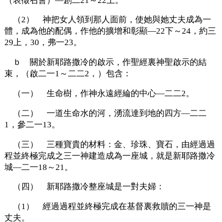
（表徵召會）—創二21～22上。
（2） 神把女人領到那人面前，使她與她丈夫成為一
體，成為他的配偶，作他的擴增和彰顯—22下～24，約三
29上，30，弗一23。
ｂ 關於新耶路撒冷的啟示，作聖經裏神聖啟示的結
束，（啟二一1～二二2，）包含：
（一） 生命樹，作神永遠經綸的中心—二二2。
（二） 一道生命水的河，湧流達到地的四方—二二
1，參二一13。
（三） 三種寶貴的材料：金、珍珠、寶石，由經過過
程並終極完成之三一神建造成為一座城，就是新耶路撒冷
城—二一18～21。
（四） 新耶路撒冷整座城是一對夫婦：
（1） 經過過程並終極完成在基督裏救贖的三一神是
丈夫。