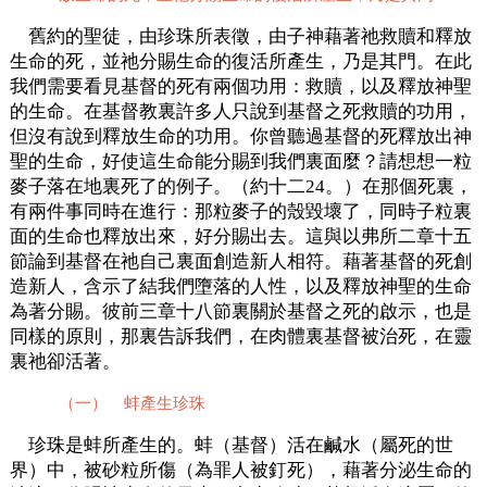
舊約的聖徒，由珍珠所表徵，由子神藉著祂救贖和釋放
生命的死，並祂分賜生命的復活所產生，乃是其門。在此
我們需要看見基督的死有兩個功用：救贖，以及釋放神聖
的生命。在基督教裏許多人只說到基督之死救贖的功用，
但沒有說到釋放生命的功用。你曾聽過基督的死釋放出神
聖的生命，好使這生命能分賜到我們裏面麼？請想想一粒
麥子落在地裏死了的例子。（約十二24。）在那個死裏，
有兩件事同時在進行：那粒麥子的殼毀壞了，同時子粒裏
面的生命也釋放出來，好分賜出去。這與以弗所二章十五
節論到基督在祂自己裏面創造新人相符。藉著基督的死創
造新人，含示了結我們墮落的人性，以及釋放神聖的生命
為著分賜。彼前三章十八節裏關於基督之死的啟示，也是
同樣的原則，那裏告訴我們，在肉體裏基督被治死，在靈
裏祂卻活著。
（一） 蚌產生珍珠
珍珠是蚌所產生的。蚌（基督）活在鹹水（屬死的世
界）中，被砂粒所傷（為罪人被釘死），藉著分泌生命的