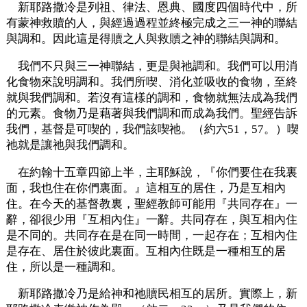
新耶路撒冷是列祖、律法、恩典、國度四個時代中，所
有蒙神救贖的人，與經過過程並終極完成之三一神的聯結
與調和。因此這是得贖之人與救贖之神的聯結與調和。
我們不只與三一神聯結，更是與祂調和。我們可以用消
化食物來說明調和。我們所喫、消化並吸收的食物，至終
就與我們調和。若沒有這樣的調和，食物就無法成為我們
的元素。食物乃是藉著與我們調和而成為我們。聖經告訴
我們，基督是可喫的，我們該喫祂。（約六51，57。）喫
祂就是讓祂與我們調和。
在約翰十五章四節上半，主耶穌說，『你們要住在我裏
面，我也住在你們裏面。』這相互的居住，乃是互相內
住。在今天的基督教裏，聖經教師可能用『共同存在』一
辭，卻很少用『互相內住』一辭。共同存在，與互相內住
是不同的。共同存在是在同一時間，一起存在；互相內住
是存在、居住於彼此裏面。互相內住既是一種相互的居
住，所以是一種調和。
新耶路撒冷乃是給神和祂贖民相互的居所。實際上，新