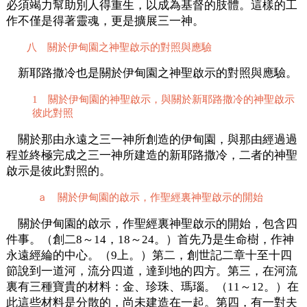
必須竭力幫助別人得重生，以成為基督的肢體。這樣的工
作不僅是得著靈魂，更是擴展三一神。
八 關於伊甸園之神聖啟示的對照與應驗
新耶路撒冷也是關於伊甸園之神聖啟示的對照與應驗。
1 關於伊甸園的神聖啟示，與關於新耶路撒冷的神聖啟示
彼此對照
關於那由永遠之三一神所創造的伊甸園，與那由經過過
程並終極完成之三一神所建造的新耶路撒冷，二者的神聖
啟示是彼此對照的。
ａ 關於伊甸園的啟示，作聖經裏神聖啟示的開始
關於伊甸園的啟示，作聖經裏神聖啟示的開始，包含四
件事。（創二8～14，18～24。）首先乃是生命樹，作神
永遠經綸的中心。（9上。）第二，創世記二章十至十四
節說到一道河，流分四道，達到地的四方。第三，在河流
裏有三種寶貴的材料：金、珍珠、瑪瑙。（11～12。）在
此這些材料是分散的，尚未建造在一起。第四，有一對夫