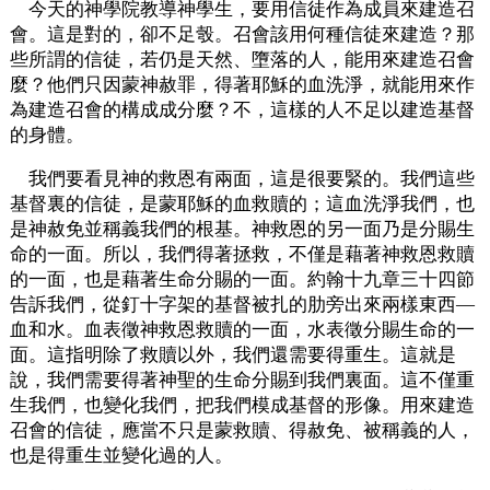
今天的神學院教導神學生，要用信徒作為成員來建造召
會。這是對的，卻不足彀。召會該用何種信徒來建造？那
些所謂的信徒，若仍是天然、墮落的人，能用來建造召會
麼？他們只因蒙神赦罪，得著耶穌的血洗淨，就能用來作
為建造召會的構成成分麼？不，這樣的人不足以建造基督
的身體。
我們要看見神的救恩有兩面，這是很要緊的。我們這些
基督裏的信徒，是蒙耶穌的血救贖的；這血洗淨我們，也
是神赦免並稱義我們的根基。神救恩的另一面乃是分賜生
命的一面。所以，我們得著拯救，不僅是藉著神救恩救贖
的一面，也是藉著生命分賜的一面。約翰十九章三十四節
告訴我們，從釘十字架的基督被扎的肋旁出來兩樣東西—
血和水。血表徵神救恩救贖的一面，水表徵分賜生命的一
面。這指明除了救贖以外，我們還需要得重生。這就是
說，我們需要得著神聖的生命分賜到我們裏面。這不僅重
生我們，也變化我們，把我們模成基督的形像。用來建造
召會的信徒，應當不只是蒙救贖、得赦免、被稱義的人，
也是得重生並變化過的人。