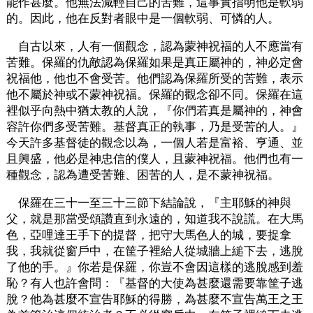
能作甚麼。他無法減輕自己的苦難，這事實指明他是軟弱
的。因此，他在反對者眼中是一個軟弱、可憐的人。
自古以來，人有一個觀念，認為蒙神祝福的人不應當有
苦難。保羅的仇敵認為保羅如果是真正屬神的，神必定會
祝福他，他也不會受苦。他們認為保羅所受的苦難，表示
他不屬於神或不蒙神祝福。保羅的觀念卻不同。保羅在這
裡似乎向熱中猶太教的人說，『你們若真是屬神的，神會
容許你們多受苦難。基督真正的執事，乃是受苦的人。』
今天許多基督徒的觀念以為，一個人若是富裕、亨通、並
且興盛，他必是神忠信的僕人，且蒙神祝福。他們也有一
種觀念，認為遭受苦難、困苦的人，是不蒙神祝福。
保羅在三十一至三十三節下結論說，『主耶穌的神與
父，就是那當受頌讚直到永遠的，知道我不說謊。在大馬
色，亞哩達王手下的提督，把守大馬色人的城，要捉拿
我，我就從窗戶中，在筐子裡給人從城牆上縋下去，逃脫
了他的手。』你若是保羅，你豈不會因這樣的逃脫感到羞
恥？有人也許會問：『基督的大使為甚麼還需要靠筐子逃
脫？他為甚麼不宣告耶穌的得勝，為甚麼不宣告萬王之王