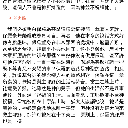
為首管治這個統治者？不必從窗戶中，在筐子裡縋下去逃
脫。這個人不會是神所揀選的，因為神並不祝福他。』
神的道路
我們必須明白保羅為甚麼這樣寫這幾節。就著人來說，
保羅毫無榮耀或尊貴可言。再者，他在本章的說話方式好
像有點愚昧。保羅置身在非常艱困的處境中，歷盡苦難，
甚至缺乏食物。神似乎不與他同在，也不尊榮他。馬可十
六章所應許的神蹟在那裡？主好像沒有供應保羅，甚至許
可他遇著船難，一晝一夜在深海裡。保羅為甚麼強調一些
既不尊貴又不榮耀的事？保羅的道路是神聖的道路。相反
的，許多基督徒的觀念卻與神的道路相對。保羅在這一章
所寫的，無疑是與主耶穌的生活相符合。當主在地上時，
祂遭受苦難。祂雖然是神的兒子，但祂的生活卻不是凡事
通達、外面滿了祝福的生活。表面看來，主耶穌並不蒙神
祝福。當祂被釘在十字架上時，猶太人譏誚祂說，祂若是
屬神的，神必定會救祂脫離十字架。但神沒有差遣天使來
救主耶穌，卻許可祂死在十字架上。原則上，保羅的經歷
也是一樣。