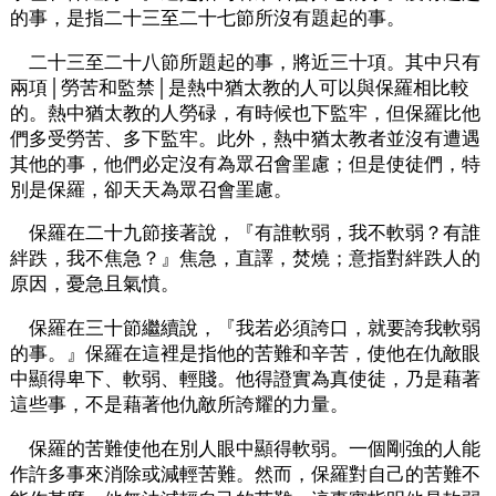
的事，是指二十三至二十七節所沒有題起的事。
二十三至二十八節所題起的事，將近三十項。其中只有
兩項│勞苦和監禁│是熱中猶太教的人可以與保羅相比較
的。熱中猶太教的人勞碌，有時候也下監牢，但保羅比他
們多受勞苦、多下監牢。此外，熱中猶太教者並沒有遭遇
其他的事，他們必定沒有為眾召會罣慮；但是使徒們，特
別是保羅，卻天天為眾召會罣慮。
保羅在二十九節接著說，『有誰軟弱，我不軟弱？有誰
絆跌，我不焦急？』焦急，直譯，焚燒；意指對絆跌人的
原因，憂急且氣憤。
保羅在三十節繼續說，『我若必須誇口，就要誇我軟弱
的事。』保羅在這裡是指他的苦難和辛苦，使他在仇敵眼
中顯得卑下、軟弱、輕賤。他得證實為真使徒，乃是藉著
這些事，不是藉著他仇敵所誇耀的力量。
保羅的苦難使他在別人眼中顯得軟弱。一個剛強的人能
作許多事來消除或減輕苦難。然而，保羅對自己的苦難不