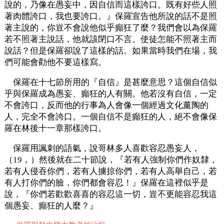
說的，乃像在愚妄中，因自信而這樣誇口。既有好些人照
著肉體誇口，我也要誇口。』保羅宣告他所說的話不是照
著主說的，你豈不會說他似乎癲狂了麼？我們會以為保羅
若不照著主說話，他就該閉口不言。使徒怎能不照著主而
說話？但是保羅卻說了這樣的話。如果當時我們在場，我
們可能會勸他不要這樣寫。
保羅在十七節所用的『自信』是甚麼意思？這個自信似
乎與保羅成為愚妄、癲狂的人有關。他若沒有自信，一定
不會誇口，反而他的行事為人會像一個經過文化薰陶的
人，完全不會誇口。一個自信不是癲狂的人，絕不會像保
羅在林後十一章那樣誇口。
保羅用諷刺的語氣，說哥林多人喜歡容忍愚妄人，
（19，）然後就在二十節說，『若有人強制你們作奴隸，
若有人侵吞你們，若有人擄掠你們，若有人高舉自己，若
有人打你們的臉，你們都會容忍！』保羅在這裡似乎是
說，『你們若歡歡喜喜的容忍這一切，豈不更能容忍我這
個愚妄、癲狂的人麼？』