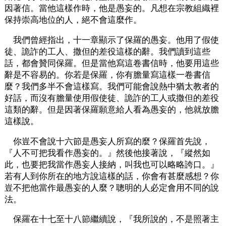
因著信。當他這樣作時，他是愚妄的。凡想在宗教組織裡
保持崇高地位的人，絕不會這麼作。
我們曾經指出，十一章顯示了保羅的愚妄。他用了假使
徒、詭詐的工人、撒但的差役這樣的辭。我們讀到這些
話，都會贊同保羅。但是當他寫這卷書信時，他要用這些
辭是不容易的。你若是保羅，你有膽量寫這樣一卷書信
麼？我們多半不會這樣寫。我們可能會說熱中猶太教者的
好話，而沒有膽量使用假使徒、詭詐的工人或撒但的差役
這類的辭。但是因著保羅願意給人看為愚妄的，他就放膽
這樣說。
你豈不會說十六節是愚妄人所寫的麼？保羅首先說，
『人不可把我看作愚妄的。』然後他接著說，『縱然如
此，也要把我當作愚妄人接納，叫我也可以略略誇口。』
若有人到你所在的地方說這樣的話，你會有甚麼感想？你
豈不把他當作最愚妄的人麼？聰明的人必定會用不同的說
法。
保羅在十七至十八節繼續說，『我所說的，不是照著主