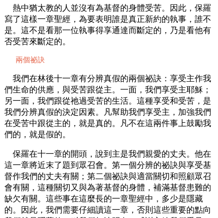
熱中猶太教的人並沒有為基督的身體受苦。因此，保羅
寫了這樣一章聖經，為要表明誰是真正新約的執事，誰不
是。這不是看那一位執事得享通達而斷定的，乃是看他有
否受苦來斷定的。
兩個祕訣
我們在林後十一章有分辨真假的兩個祕訣：享受主作我
們生命的供應，與受苦跟從主。一面，我們享受主耶穌；
另一面，我們跟從祂過受苦的生活。這種享受和受苦，是
我們分辨真假的決定因素。凡幫助我們享受主，加強我們
在受苦中跟從主的，就是真的。凡不在這兩件事上鼓勵我
們的，就是假的。
保羅在十一章的開頭，說到主是我們親愛的丈夫。他在
這一章將近末了題到眾召會。第一個分辨的祕訣與享受基
督作我們的丈夫有關；第二個祕訣與適當關切和照顧眾召
會有關，這種關切又與為著基督的身體，補滿基督患難的
缺欠有關。這些事在這麼長的一章聖經中，多少是隱藏
的。因此，我們需要仔細讀這一章，否則這些重要的點向