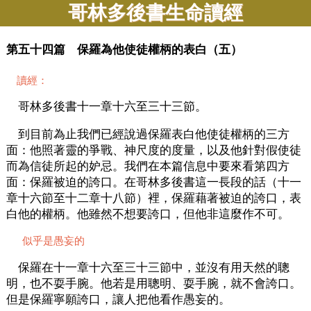
哥林多後書生命讀經
第五十四篇 保羅為他使徒權柄的表白（五）
讀經：
哥林多後書十一章十六至三十三節。
到目前為止我們已經說過保羅表白他使徒權柄的三方
面：他照著靈的爭戰、神尺度的度量，以及他針對假使徒
而為信徒所起的妒忌。我們在本篇信息中要來看第四方
面：保羅被迫的誇口。在哥林多後書這一長段的話（十一
章十六節至十二章十八節）裡，保羅藉著被迫的誇口，表
白他的權柄。他雖然不想要誇口，但他非這麼作不可。
似乎是愚妄的
保羅在十一章十六至三十三節中，並沒有用天然的聰
明，也不耍手腕。他若是用聰明、耍手腕，就不會誇口。
但是保羅寧願誇口，讓人把他看作愚妄的。