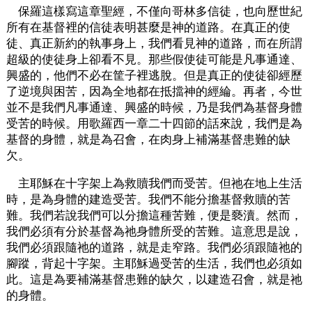
保羅這樣寫這章聖經，不僅向哥林多信徒，也向歷世紀
所有在基督裡的信徒表明甚麼是神的道路。在真正的使
徒、真正新約的執事身上，我們看見神的道路，而在所謂
超級的使徒身上卻看不見。那些假使徒可能是凡事通達、
興盛的，他們不必在筐子裡逃脫。但是真正的使徒卻經歷
了逆境與困苦，因為全地都在抵擋神的經綸。再者，今世
並不是我們凡事通達、興盛的時候，乃是我們為基督身體
受苦的時候。用歌羅西一章二十四節的話來說，我們是為
基督的身體，就是為召會，在肉身上補滿基督患難的缺
欠。
主耶穌在十字架上為救贖我們而受苦。但祂在地上生活
時，是為身體的建造受苦。我們不能分擔基督救贖的苦
難。我們若說我們可以分擔這種苦難，便是褻瀆。然而，
我們必須有分於基督為祂身體所受的苦難。這意思是說，
我們必須跟隨祂的道路，就是走窄路。我們必須跟隨祂的
腳蹤，背起十字架。主耶穌過受苦的生活，我們也必須如
此。這是為要補滿基督患難的缺欠，以建造召會，就是祂
的身體。