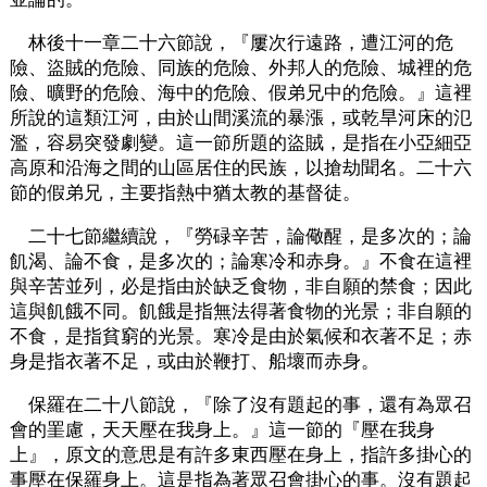
林後十一章二十六節說，『屢次行遠路，遭江河的危
險、盜賊的危險、同族的危險、外邦人的危險、城裡的危
險、曠野的危險、海中的危險、假弟兄中的危險。』這裡
所說的這類江河，由於山間溪流的暴漲，或乾旱河床的氾
濫，容易突發劇變。這一節所題的盜賊，是指在小亞細亞
高原和沿海之間的山區居住的民族，以搶劫聞名。二十六
節的假弟兄，主要指熱中猶太教的基督徒。
二十七節繼續說，『勞碌辛苦，論儆醒，是多次的；論
飢渴、論不食，是多次的；論寒冷和赤身。』不食在這裡
與辛苦並列，必是指由於缺乏食物，非自願的禁食；因此
這與飢餓不同。飢餓是指無法得著食物的光景；非自願的
不食，是指貧窮的光景。寒冷是由於氣候和衣著不足；赤
身是指衣著不足，或由於鞭打、船壞而赤身。
保羅在二十八節說，『除了沒有題起的事，還有為眾召
會的罣慮，天天壓在我身上。』這一節的『壓在我身
上』，原文的意思是有許多東西壓在身上，指許多掛心的
事壓在保羅身上。這是指為著眾召會掛心的事。沒有題起