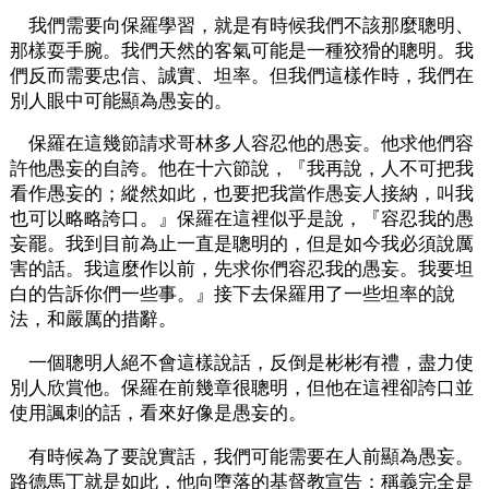
我們需要向保羅學習，就是有時候我們不該那麼聰明、
那樣耍手腕。我們天然的客氣可能是一種狡猾的聰明。我
們反而需要忠信、誠實、坦率。但我們這樣作時，我們在
別人眼中可能顯為愚妄的。
保羅在這幾節請求哥林多人容忍他的愚妄。他求他們容
許他愚妄的自誇。他在十六節說，『我再說，人不可把我
看作愚妄的；縱然如此，也要把我當作愚妄人接納，叫我
也可以略略誇口。』保羅在這裡似乎是說，『容忍我的愚
妄罷。我到目前為止一直是聰明的，但是如今我必須說厲
害的話。我這麼作以前，先求你們容忍我的愚妄。我要坦
白的告訴你們一些事。』接下去保羅用了一些坦率的說
法，和嚴厲的措辭。
一個聰明人絕不會這樣說話，反倒是彬彬有禮，盡力使
別人欣賞他。保羅在前幾章很聰明，但他在這裡卻誇口並
使用諷刺的話，看來好像是愚妄的。
有時候為了要說實話，我們可能需要在人前顯為愚妄。
路德馬丁就是如此，他向墮落的基督教宣告：稱義完全是