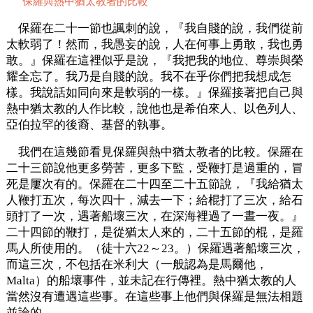
保羅與熱中猶太教者的比較
保羅在二十一節也諷刺的說，『我自賤的說，我們從前
太軟弱了！然而，我愚妄的說，人在何事上勇敢，我也勇
敢。』保羅在這裡似乎是說，『我把我的地位、尊崇與榮
耀全忘了。我乃是自賤的說。我不在乎你們把我想成怎
樣。我說話如同向來是軟弱的一樣。』保羅接著把自己與
熱中猶太教的人作比較，說他也是希伯來人、以色列人、
亞伯拉罕的後裔、基督的執事。
我們在這幾節看見保羅與熱中猶太教者的比較。保羅在
二十三節說他更多勞苦，更多下監，受鞭打是過重的，冒
死是屢次有的。保羅在二十四至二十五節說，『我給猶太
人鞭打五次，每次四十，減去一下；給棍打了三次，給石
頭打了一次，遇著船壞三次，在深海裡過了一晝一夜。』
二十四節的鞭打，是從猶太人來的，二十五節的棍，是羅
馬人所使用的。（徒十六22～23。）保羅遇著船壞三次，
而這三次，不包括在米利大（一般認為是馬爾他，
Malta）的船壞事件，並未記在行傳裡。熱中猶太教的人
當然沒有遭遇這些事。在這些事上他們與保羅是無法相題
並論的。