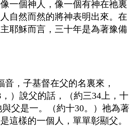
止像一個神人，像一個有神在祂裏
的人自然而然的將神表明出來。在
對主耶穌而言，三十年是為著豫備
福音，子基督在父的名裏來，
8，）說父的話，（約三34上，十
）祂與父是一。（約十30。）祂為著
督是這樣的一個人，單單彰顯父。