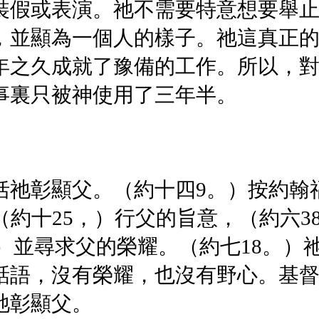
裝假或表演。祂不需要特意想要舉
，並顯為一個人的樣子。祂這真正
年之久成就了豫備的工作。所以，
事裏只被神使用了三年半。
括祂彰顯父。（約十四9。）按約翰
（約十25，）行父的旨意，（約六3
50，）並尋求父的榮耀。（約七18。
話語，沒有榮耀，也沒有野心。基
祂彰顯父。