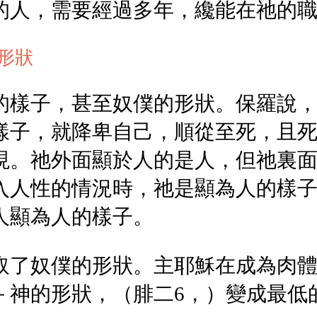
的人，需要經過多年，纔能在祂的
形狀
的樣子，甚至奴僕的形狀。保羅說
樣子，就降卑自己，順從至死，且死
現。祂外面顯於人的是人，但祂裏
入人性的情況時，祂是顯為人的樣
人顯為人的樣子。
取了奴僕的形狀。主耶穌在成為肉
－神的形狀，（腓二6，）變成最低